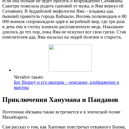
если она больше не будет просить о возрождении Сатьяваны.
Савитри пожелала родить сыновей от мужа, и Яма вернул ей
Сатьявану. В буддийской мифологии Яма – владыка ада,
бывший правитель города Вайшали. Восемь полководцев и 80
000 воинов сопровождали царя в загробный мир, где три раза
в день ему в глотку вливали расплавленную медь. Наказание
длилось до тех пор, пока Яма не искупил все свои грехи. Став
повелителем ада, Яма насылал на людей болезни и старость.
Читайте также:
Бог Вишну и его аватары – описание, изображение и
мантры
Приключения Ханумана и Пандавов
Почтенная обезьяна также встречается и в эпической поэме
Махабхарата
Сам рассказ о том, как Хануман повстречал отважного Бхима,