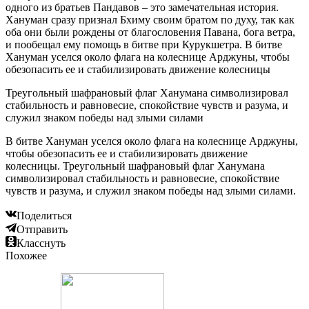
одного из братьев Пандавов – это замечательная история.
Хануман сразу признал Бхиму своим братом по духу, так как
оба они были рождены от благословения Павана, бога ветра,
и пообещал ему помощь в битве при Курукшетра. В битве
Хануман уселся около флага на колеснице Арджуны, чтобы
обезопасить ее и стабилизировать движение колесницы
Треугольный шафрановый флаг Ханумана символизировал
стабильность и равновесие, спокойствие чувств и разума, и
служил знаком победы над злыми силами
В битве Хануман уселся около флага на колеснице Арджуны,
чтобы обезопасить ее и стабилизировать движение
колесницы. Треугольный шафрановый флаг Ханумана
символизировал стабильность и равновесие, спокойствие
чувств и разума, и служил знаком победы над злыми силами.
Поделиться
Отправить
Класснуть
Похожее