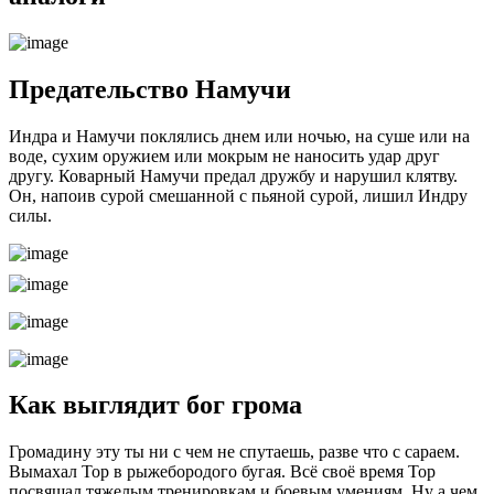
Предательство Намучи
Индра и Намучи поклялись днем или ночью, на суше или на
воде, сухим оружием или мокрым не наносить удар друг
другу. Коварный Намучи предал дружбу и нарушил клятву.
Он, напоив сурой смешанной с пьяной сурой, лишил Индру
силы.
Как выглядит бог грома
Громадину эту ты ни с чем не спутаешь, разве что с сараем.
Вымахал Тор в рыжебородого бугая. Всё своё время Тор
посвящал тяжелым тренировкам и боевым умениям. Ну а чем