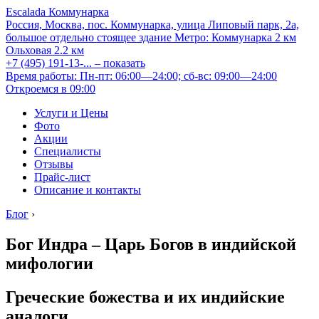
Escalada Коммунарка
Россия, Москва, пос. Коммунарка, улица Липовый парк, 2а,
большое отдельно стоящее здание
Метро:
Коммунарка
2 км
Ольховая
2.2 км
+7 (495) 191-13-...
– показать
Время работы: Пн-пт: 06:00—24:00; сб-вс: 09:00—24:00
Откроемся в 09:00
Услуги и Цены
Фото
Акции
Специалисты
Отзывы
Прайс-лист
Описание и контакты
Блог
›
Бог Индра – Царь Богов в индийской
мифологии
Греческие божества и их индийские
аналоги