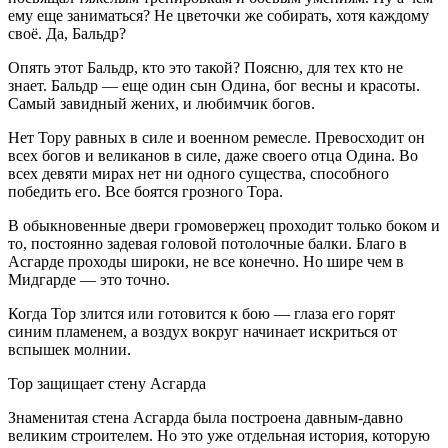
ему еще заниматься? Не цветочки же собирать, хотя каждому
своё. Да, Бальдр?
Опять этот Бальдр, кто это такой? Поясню, для тех кто не
знает. Бальдр — еще один сын Одина, бог весны и красоты.
Самый завидный жених, и любимчик богов.
Нет Тору равных в силе и военном ремесле. Превосходит он
всех богов и великанов в силе, даже своего отца Одина. Во
всех девяти мирах нет ни одного существа, способного
победить его. Все боятся грозного Тора.
В обыкновенные двери громовержец проходит только боком и
то, постоянно задевая головой потолочные балки. Благо в
Асгарде проходы широки, не все конечно. Но шире чем в
Мидгарде — это точно.
Когда Тор злится или готовится к бою — глаза его горят
синим пламенем, а воздух вокруг начинает искриться от
вспышек молнии.
Тор защищает стену Асгарда
Знаменитая стена Асгарда была построена давным-давно
великим строителем. Но это уже отдельная история, которую