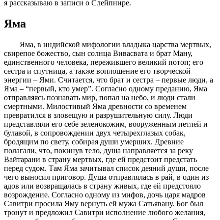
я рассказываю в записи о Слейпнире.
Яма
Яма, в индийской мифологии владыка царства мертвых,
свирепое божество, сын солнца Вивасвата и брат Ману,
единственного человека, пережившего великий потоп; его
сестра и спутница, а также воплощение его творческой
энергии – Ями. Считается, что брат и сестра – первые люди, а
Яма – “первый, кто умер”. Согласно одному преданию, Яма
отправляясь познавать мир, попал на небо, и люди стали
смертными. Милостивый Яма древности со временем
превратился в зловещую и разрушительную силу. Люди
представляли его себе зеленокожим, вооруженным петлей и
булавой, в сопровождении двух четырехглазых собак,
бродящим по свету, собирая души умерших. Древние
полагали, что, покинув тело, душа направляется за реку
Вайтарани в страну мертвых, где ей предстоит предстать
перед судом. Там Яма зачитывал список деяний души, после
чего выносил приговор. Душа отправлялась в рай, в один из
адов или возвращалась в страну живых, где ей предстояло
возрождение. Согласно одному из мифов, дочь царя мадров
Савитри просила Яму вернуть ей мужа Сатьявану. Бог был
тронут и предложил Савитри исполнение любого желания,