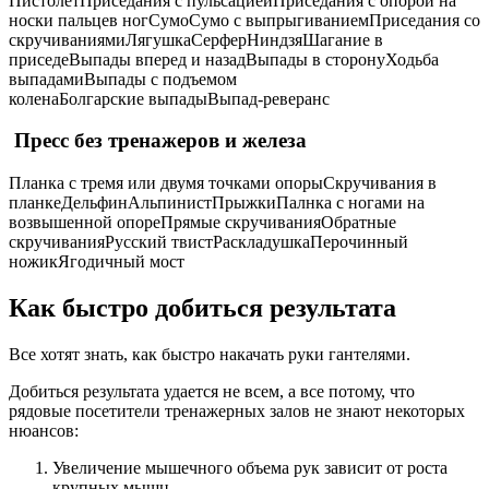
ПистолетПриседания с пульсациейПриседания с опорой на
носки пальцев ногСумоСумо с выпрыгиваниемПриседания со
скручиваниямиЛягушкаСерферНиндзяШагание в
приседеВыпады вперед и назадВыпады в сторонуХодьба
выпадамиВыпады с подъемом
коленаБолгарские выпадыВыпад-реверанс
Пресс без тренажеров и железа
Планка с тремя или двумя точками опорыСкручивания в
планкеДельфинАльпинистПрыжкиПалнка с ногами на
возвышенной опореПрямые скручиванияОбратные
скручиванияРусский твистРаскладушкаПерочинный
ножикЯгодичный мост
Как быстро добиться результата
Все хотят знать, как быстро накачать руки гантелями.
Добиться результата удается не всем, а все потому, что
рядовые посетители тренажерных залов не знают некоторых
нюансов:
Увеличение мышечного объема рук зависит от роста
крупных мышц.