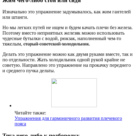
Жим чего-либо стоя или сидя
Изначально это упражнение задумывалось, как жим гантелей
или штанги.
Но мы легких путей не ищем и будем качать плечи без железа.
Поэтому вместо неприятных железяк можно использовать
чудесные бутылки с водой, рюкзак, наполненный чем-то
тяжелым,
старый советский холодильник
.
Делать это упражнение можно как двумя руками вместе, так и
по отдельности. Жать холодильник одной рукой крайне не
советую. Направлено это упражнение на прокачку переднего
и среднего пучка дельты.
Читайте также:
Упражнения для гармоничного развития плечевого
пояса
Тяга чего-либо к подбородку