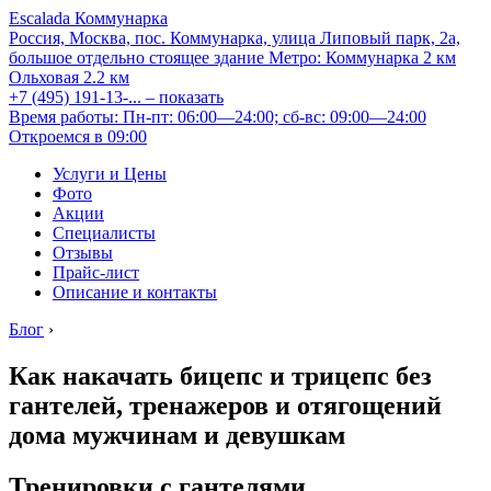
Escalada Коммунарка
Россия, Москва, пос. Коммунарка, улица Липовый парк, 2а,
большое отдельно стоящее здание
Метро:
Коммунарка
2 км
Ольховая
2.2 км
+7 (495) 191-13-...
– показать
Время работы: Пн-пт: 06:00—24:00; сб-вс: 09:00—24:00
Откроемся в 09:00
Услуги и Цены
Фото
Акции
Специалисты
Отзывы
Прайс-лист
Описание и контакты
Блог
›
Как накачать бицепс и трицепс без
гантелей, тренажеров и отягощений
дома мужчинам и девушкам
Тренировки с гантелями