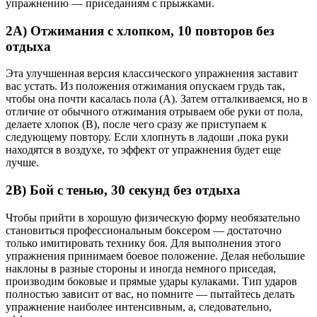
упражнению — приседаниям с прыжками.
2A) Отжимания с хлопком, 10 повторов без
отдыха
Эта улучшенная версия классического упражнения заставит
вас устать. Из положения отжимания опускаем грудь так,
чтобы она почти касалась пола (A). Затем отталкиваемся, но в
отличие от обычного отжимания отрываем обе руки от пола,
делаете хлопок (B), после чего сразу же приступаем к
следующему повтору. Если хлопнуть в ладоши ,пока руки
находятся в воздухе, то эффект от упражнения будет еще
лучше.
2B) Бой с тенью, 30 секунд без отдыха
Чтобы прийти в хорошую физическую форму необязательно
становиться профессиональным боксером — достаточно
только имитировать технику боя. Для выполнения этого
упражнения принимаем боевое положение. Делая небольшие
наклоны в разные стороны и иногда немного приседая,
производим боковые и прямые удары кулаками. Тип ударов
полностью зависит от вас, но помните — пытайтесь делать
упражнение наиболее интенсивным, а, следовательно,