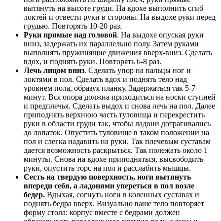
вытянуть на высоте груди. На вдохе выполнить сгиб
локтей и отвести руки в стороны. На выдохе руки перед
грудью. Повторять 10-20 раз.
Руки прямые над головой
. На выдохе опуская руки
вниз, задержать их параллельно полу. Затем руками
выполнять пружинящие движения вверх-вниз. Сделать
вдох, и поднять руки. Повторять 6-8 раз.
Лечь лицом вниз
. Сделать упор на пальцы ног и
локтями в пол. Сделать вдох и поднять тело над
уровнем пола, образуя планку. Задержаться так 5-7
минут. Вся опора должна приходиться на носки ступней
и предплечья. Сделать выдох и снова лечь на пол. Далее
приподнять верхнюю часть туловища и перекрестить
руки в области груди так, чтобы ладони дотрагивались
до лопаток. Опустить туловище в таком положении на
пол и слегка надавить на руки. Так плечевым суставам
дается возможность раскрыться. Так полежать около 1
минуты. Снова на вдохе приподняться, высвободить
руки, опустить торс на пол и расслабить мышцы.
Сесть на твердую поверхность, ноги вытянуть
впереди себя, а ладонями упереться в пол возле
бедер.
Вдыхая, согнуть ноги в коленных суставах и
поднять бедра вверх. Визуально ваше тело повторяет
форму стола: корпус вместе с бедрами должен