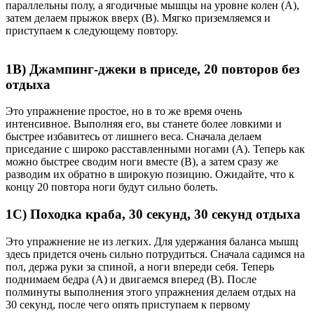
параллельны полу, а ягодичные мышцы на уровне колен (A),
затем делаем прыжок вверх (B). Мягко приземляемся и
приступаем к следующему повтору.
1B) Джампинг-джеки в приседе, 20 повторов без
отдыха
Это упражнение простое, но в то же время очень
интенсивное. Выполняя его, вы станете более ловкими и
быстрее избавитесь от лишнего веса. Сначала делаем
приседание с широко расставленными ногами (A). Теперь как
можно быстрее сводим ноги вместе (B), а затем сразу же
разводим их обратно в широкую позицию. Ожидайте, что к
концу 20 повтора ноги будут сильно болеть.
1C) Походка краба, 30 секунд, 30 секунд отдыха
Это упражнение не из легких. Для удержания баланса мышц
здесь придется очень сильно потрудиться. Сначала садимся на
пол, держа руки за спиной, а ноги впереди себя. Теперь
поднимаем бедра (A) и двигаемся вперед (B). После
полминуты выполнения этого упражнения делаем отдых на
30 секунд, после чего опять приступаем к первому