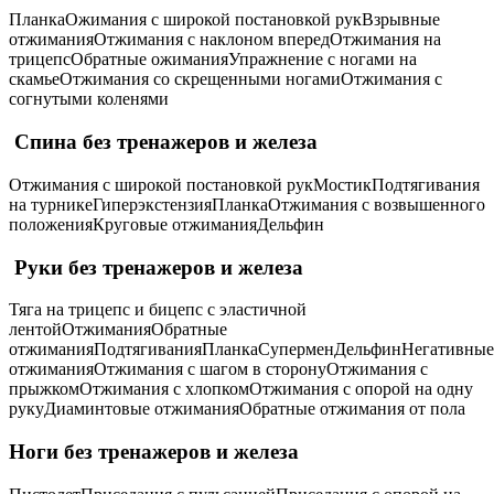
ПланкаОжимания с широкой постановкой рукВзрывные
отжиманияОтжимания с наклоном впередОтжимания на
трицепсОбратные ожиманияУпражнение с ногами на
скамьеОтжимания со скрещенными ногамиОтжимания с
согнутыми коленями
Спина без тренажеров и железа
Отжимания с широкой постановкой рукМостикПодтягивания
на турникеГиперэкстензияПланкаОтжимания с возвышенного
положенияКруговые отжиманияДельфин
Руки без тренажеров и железа
Тяга на трицепс и бицепс с эластичной
лентойОтжиманияОбратные
отжиманияПодтягиванияПланкаСуперменДельфинНегативные
отжиманияОтжимания с шагом в сторонуОтжимания с
прыжкомОтжимания с хлопкомОтжимания с опорой на одну
рукуДиаминтовые отжиманияОбратные отжимания от пола
Ноги без тренажеров и железа