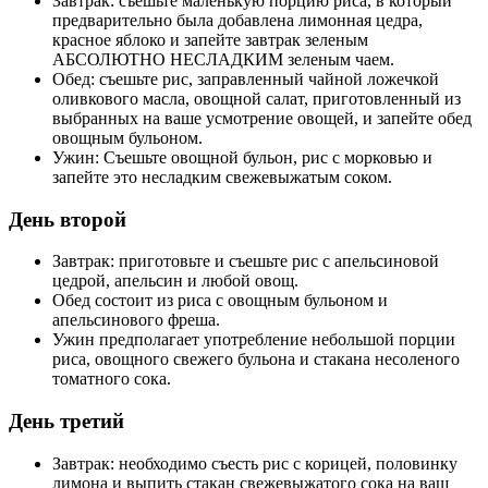
Завтрак: съешьте маленькую порцию риса, в который
предварительно была добавлена лимонная цедра,
красное яблоко и запейте завтрак зеленым
АБСОЛЮТНО НЕСЛАДКИМ зеленым чаем.
Обед: съешьте рис, заправленный чайной ложечкой
оливкового масла, овощной салат, приготовленный из
выбранных на ваше усмотрение овощей, и запейте обед
овощным бульоном.
Ужин: Съешьте овощной бульон, рис с морковью и
запейте это несладким свежевыжатым соком.
День второй
Завтрак: приготовьте и съешьте рис с апельсиновой
цедрой, апельсин и любой овощ.
Обед состоит из риса с овощным бульоном и
апельсинового фреша.
Ужин предполагает употребление небольшой порции
риса, овощного свежего бульона и стакана несоленого
томатного сока.
День третий
Завтрак: необходимо съесть рис с корицей, половинку
лимона и выпить стакан свежевыжатого сока на ваш