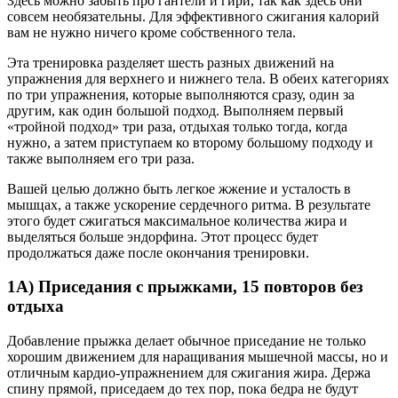
Здесь можно забыть про гантели и гири, так как здесь они
совсем необязательны. Для эффективного сжигания калорий
вам не нужно ничего кроме собственного тела.
Эта тренировка разделяет шесть разных движений на
упражнения для верхнего и нижнего тела. В обеих категориях
по три упражнения, которые выполняются сразу, один за
другим, как один большой подход. Выполняем первый
«тройной подход» три раза, отдыхая только тогда, когда
нужно, а затем приступаем ко второму большому подходу и
также выполняем его три раза.
Вашей целью должно быть легкое жжение и усталость в
мышцах, а также ускорение сердечного ритма. В результате
этого будет сжигаться максимальное количества жира и
выделяться больше эндорфина. Этот процесc будет
продолжаться даже после окончания тренировки.
1А) Приседания с прыжками, 15 повторов без
отдыха
Добавление прыжка делает обычное приседание не только
хорошим движением для наращивания мышечной массы, но и
отличным кардио-упражнением для сжигания жира. Держа
спину прямой, приседаем до тех пор, пока бедра не будут