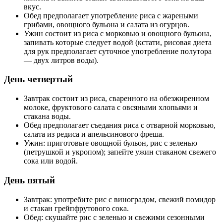
вкус.
Обед предполагает употребление риса с жареными
грибами, овощного бульона и салата из огурцов.
Ужин состоит из риса с морковью и овощного бульона,
запивать которые следует водой (кстати, рисовая диета
для рук предполагает суточное употребление полутора
— двух литров воды).
День четвертый
Завтрак состоит из риса, сваренного на обезжиренном
молоке, фруктового салата с овсяными хлопьями и
стакана воды.
Обед предполагает съедания риса с отварной морковью,
салата из редиса и апельсинового фреша.
Ужин: приготовьте овощной бульон, рис с зеленью
(петрушкой и укропом); запейте ужин стаканом свежего
сока или водой.
День пятый
Завтрак: употребите рис с виноградом, свежий помидор
и стакан грейпфрутового сока.
Обед: скушайте рис с зеленью и свежими сезонными