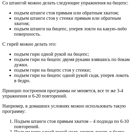
Со штангой можно делать следующие упражнения на бицепс:
подъем штанги стоя прямым или обратным хватом;
подъем штанги стоя у стенки прямым или обратным
хватом;
подъем штанги на бицепс, уперев локти на какую-либо
поверхность.
С гирей можно делать это:
подъем гири одной рукой на бицепс;
подъем гири на бицепс двумя руками взявшись по бокам
дужки.
подъем гири на бицепс стоя у стенки;
подъем гири на бицепс одной рукой сидя, уперев локоть
в бедро.
Принцип построения программы не меняется, все те же 3-4
упражнения и 6-20 повторений.
Например, в домашних условиях можно использовать такую
программу:
Подъем штанги стоя прямым хватом – 4 подхода по 6-10
повторений.
Подъем гири одной рукой сидя, уперев локоть в бедро –