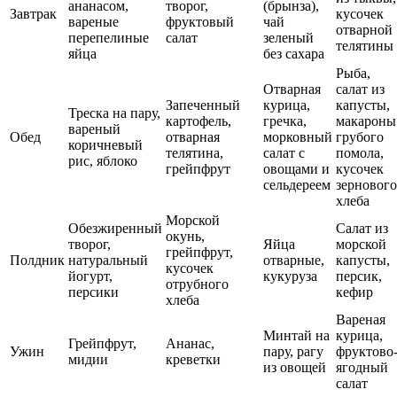
ананасом,
творог,
(брынза),
Завтрак
кусочек
вареные
фруктовый
чай
отварной
перепелиные
салат
зеленый
телятины
яйца
без сахара
Рыба,
Отварная
салат из
Запеченный
курица,
капусты,
Треска на пару,
картофель,
гречка,
макароны
вареный
Обед
отварная
морковный
грубого
коричневый
телятина,
салат с
помола,
рис, яблоко
грейпфрут
овощами и
кусочек
сельдереем
зернового
хлеба
Морской
Обезжиренный
Салат из
окунь,
творог,
Яйца
морской
грейпфрут,
Полдник
натуральный
отварные,
капусты,
кусочек
йогурт,
кукуруза
персик,
отрубного
персики
кефир
хлеба
Вареная
Минтай на
курица,
Грейпфрут,
Ананас,
Ужин
пару, рагу
фруктово
мидии
креветки
из овощей
ягодный
салат