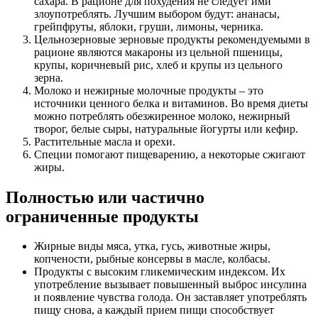
сахара. В рационе для похудения не следует ими
злоупотреблять. Лучшим выбором будут: ананасы,
грейпфруты, яблоки, груши, лимоны, черника.
Цельнозерновые зерновые продукты рекомендуемыми в
рационе являются макароны из цельной пшеницы,
крупы, коричневый рис, хлеб и крупы из цельного
зерна.
Молоко и нежирные молочные продукты – это
источники ценного белка и витаминов. Во время диеты
можно потреблять обезжиренное молоко, нежирный
творог, белые сыры, натуральные йогурты или кефир.
Растительные масла и орехи.
Специи помогают пищеварению, а некоторые сжигают
жиры.
Полностью или частично
ограниченные продукты
Жирные виды мяса, утка, гусь, животные жиры,
копчености, рыбные консервы в масле, колбасы.
Продукты с высоким гликемическим индексом. Их
употребление вызывает повышенный выброс инсулина
и появление чувства голода. Он заставляет употреблять
пищу снова, а каждый прием пищи способствует