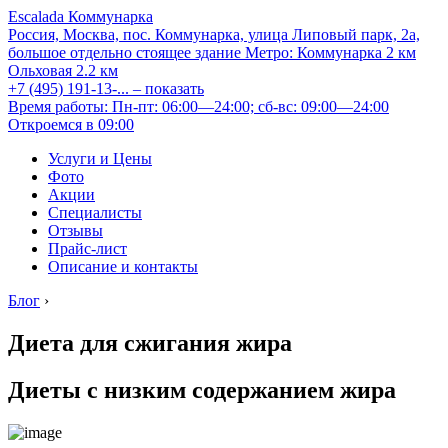
Escalada Коммунарка
Россия, Москва, пос. Коммунарка, улица Липовый парк, 2а,
большое отдельно стоящее здание
Метро:
Коммунарка
2 км
Ольховая
2.2 км
+7 (495) 191-13-...
– показать
Время работы: Пн-пт: 06:00—24:00; сб-вс: 09:00—24:00
Откроемся в 09:00
Услуги и Цены
Фото
Акции
Специалисты
Отзывы
Прайс-лист
Описание и контакты
Блог
›
Диета для сжигания жира
Диеты с низким содержанием жира