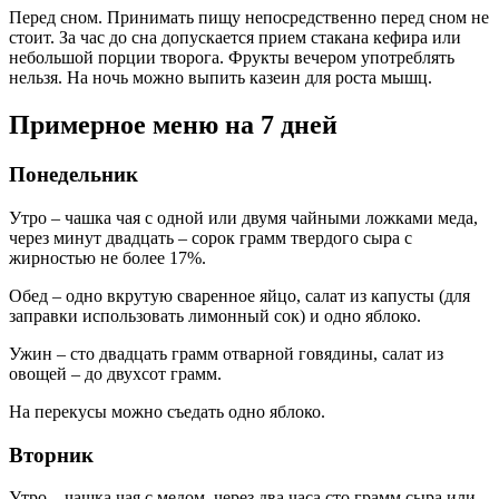
Перед сном. Принимать пищу непосредственно перед сном не
стоит. За час до сна допускается прием стакана кефира или
небольшой порции творога. Фрукты вечером употреблять
нельзя. На ночь можно выпить казеин для роста мышц.
Примерное меню на 7 дней
Понедельник
Утро – чашка чая с одной или двумя чайными ложками меда,
через минут двадцать – сорок грамм твердого сыра с
жирностью не более 17%.
Обед – одно вкрутую сваренное яйцо, салат из капусты (для
заправки использовать лимонный сок) и одно яблоко.
Ужин – сто двадцать грамм отварной говядины, салат из
овощей – до двухсот грамм.
На перекусы можно съедать одно яблоко.
Вторник
Утро – чашка чая с медом, через два часа сто грамм сыра или