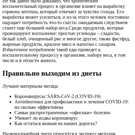
Не так давно было доказано, что хронический
воспалительный процесс в организме влияет на выработку
гормона лептина, который отвечает за чувство голода. Его
выработка может усилиться, и из-за этого человек постоянно
ощущает потребность что-то съесть: ожидаемым следствием
станет еще больший набор веса.Среди продуктов, которые
провоцируют воспаление: простые углеводы – сладости,
белый хлеб, очищенный рис и многое другое, также фастфуд,
жареные продукты, красное мясо и напитки с сахаром.
Избыточное потребление такой еды приведет к
воспалительному процессу в организме, набору веса, в том
числе и в области живота.
Правильно выходим из диеты
Лучшие материалы месяца
Коронавирусы: SARS-CoV-2 (COVID-19)
Антибиотики для профилактики и лечения COVID-19:
на сколько эффективны
Самые распространенные «офисные» болезни
Убивает ли водка коронавирус
Как остаться живым на наших дорогах?
Низкокалорийная диета относится к экспресс-методам