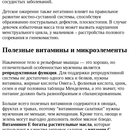
сосудистых заболеваний.
Детское ожирение также негативно влияет на правильное
развитие костно-суставной системы, способствуя
образованию постуральных дефектов, плоскостопия. В случае
девочек избыточная масса тела может вызвать нарушения
менструального цикла, у мальчиков – расстройства полового
созревания и гинекомастию.
Полезные витамины и микроэлементы
Накаченное тело и рельефные мышцы — это хорошо, но
отличительной особенностью мужчины является
репродуктивная функция
. Для поддержки репродуктивной
системы не достаточно одного мяса и белков, нужны
витамина, жирные кислоты Омега-3, фолиевая кислота, цинк,
селен и ещё половина таблицы Менделеева, а это значит, что
питание должно быть разнообразным и сбалансированным.
Больше всего полезных витаминов содержится в овощах,
фруктах и травах, поэтому “витаминные салатики” нужны
мужчинам не меньше, чем женщинам. Кроме того, овощи и
зелень могут выгодно дополнить любое мясное блюдо.
Витамином E богаты растительные масла
, которые
используют в качестве заправок салатов, а
витамин C