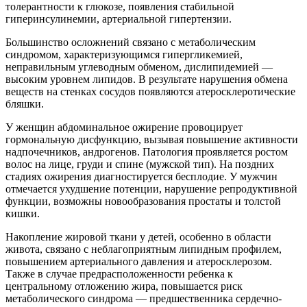
толерантности к глюкозе, появления стабильной
гиперинсулинемии, артериальной гипертензии.
Большинство осложнений связано с метаболическим
синдромом, характеризующимся гипергликемией,
неправильным углеводным обменом, дислипидемией —
высоким уровнем липидов. В результате нарушения обмена
веществ на стенках сосудов появляются атеросклеротические
бляшки.
У женщин абдоминальное ожирение провоцирует
гормональную дисфункцию, вызывая повышение активности
надпочечников, андрогенов. Патология проявляется ростом
волос на лице, груди и спине (мужской тип). На поздних
стадиях ожирения диагностируется бесплодие. У мужчин
отмечается ухудшение потенции, нарушение репродуктивной
функции, возможны новообразования простаты и толстой
кишки.
Накопление жировой ткани у детей, особенно в области
живота, связано с неблагоприятным липидным профилем,
повышением артериального давления и атеросклерозом.
Также в случае предрасположенности ребенка к
центральному отложению жира, повышается риск
метаболического синдрома — предшественника сердечно-