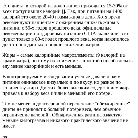
Это диета, в которой на долю жиров приходится 15-30% от
всех поступивших калорий []. Так, при питании на 1400
калорий это около 20-40 грамм жира в день. Хотя врачи
рекомендуют пациентам с ожирением снижать жиры в
питании с 50-х годов прошлого века, официальные
рекомендации по здоровому питанию США включили этот
пункт только в 80-х годах прошлого века, когда накопилось
достаточно данных о пользе снижения жиров.
Жиры – самые калорийные макроэлементы (9 калорий на
грамм жира), поэтому их снижение – простой способ сделать
еду менее калорийной и есть меньше.
В контролируемом исследовании учёные давали людям
питание одинаковое визуально и по вкусу, но разное по
количеству жира. Диета с более высоким содержанием жира
привела к набору веса и/или к меньшей его потере .
Тем не менее, в долгосрочной перспективе “обезжиренные”
диеты не приводят к большей потере веса, чем обычное
ограничение калорий . Обнаруженная разница зачастую
меньше килограмма и никакого практического значения не
имеет.