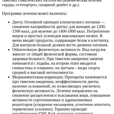
тяжелых соматических патологий (ишемическая болезнь
сердца, остеоартроз, сахарный диабет и др.).
Программа лечения может включать:
Диету. Основной принцип клинического питания —
снижение калорийности диеты: для женщин до 1200-
1500 ккал, для мужчин до 1400-1800 ккал. Потребление
жиров и простых углеводов максимально низкое. В
меню вводят продукты, содержащие белок и клетчатку.
Для контроля больной должен вести дневник питания.
Обязательную физическую активность. Вид нагрузок
зависит от общей физической формы, состояния
здоровья больного. При тяжелом ожирении занятия
начинаются с ходьбы, на втором этапе вводится
гимнастика и плавание, на третьем – виды спорта
средней и высокой интенсивности.
Медикаментозная коррекция. Препараты назначаются
при тяжелом ожирении, неэффективности диеты,
наличии осложнений, не позволяющих увеличить
физическую активность. Лечение направлено на
снижение расщепления и всасывания жира, повышение
активности серотониновых и адреналиновых
рецепторов (ускорение насыщения, угнетение аппетита,
термическое усиление). Терапию проводят
ингибиторами ГМГ-КоА-редуктазы (статины),