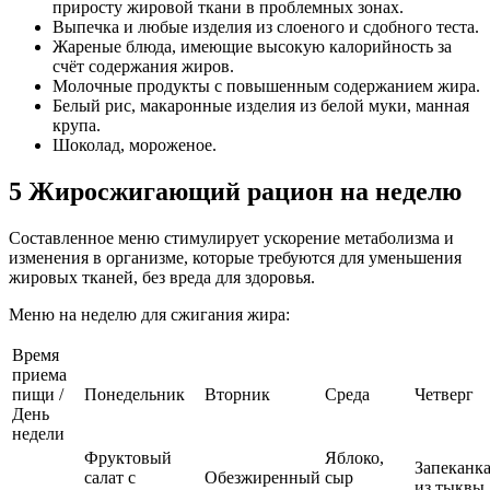
приросту жировой ткани в проблемных зонах.
Выпечка и любые изделия из слоеного и сдобного теста.
Жареные блюда, имеющие высокую калорийность за
счёт содержания жиров.
Молочные продукты с повышенным содержанием жира.
Белый рис, макаронные изделия из белой муки, манная
крупа.
Шоколад, мороженое.
5 Жиросжигающий рацион на неделю
Составленное меню стимулирует ускорение метаболизма и
изменения в организме, которые требуются для уменьшения
жировых тканей, без вреда для здоровья.
Меню на неделю для сжигания жира:
Время
приема
пищи /
Понедельник
Вторник
Среда
Четверг
День
недели
Фруктовый
Яблоко,
Запеканк
салат с
Обезжиренный
сыр
из тыквы,