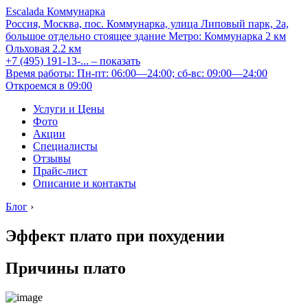
Escalada Коммунарка
Россия, Москва, пос. Коммунарка, улица Липовый парк, 2а,
большое отдельно стоящее здание
Метро:
Коммунарка
2 км
Ольховая
2.2 км
+7 (495) 191-13-...
– показать
Время работы: Пн-пт: 06:00—24:00; сб-вс: 09:00—24:00
Откроемся в 09:00
Услуги и Цены
Фото
Акции
Специалисты
Отзывы
Прайс-лист
Описание и контакты
Блог
›
Эффект плато при похудении
Причины плато