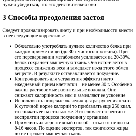
нужно убедиться, что это действительно оно
3 Способы преодоления застоя
Следует проанализировать диету и при необходимости внести
в нее следующие коррективы:
Обязательно употреблять нужное количество белка при
каждом приеме пищи (до 30 г чистого протеина). При
его переваривании метаболизм усиливается на 20-30%.
Белок сохраняет мышечную ткань. Она истончается в
процессе снижения веса и замедляет из-за этого обмен
веществ. В результате останавливается похудение.
Контролировать для устранения эффекта плато
ежедневный прием клетчатки – не менее 30 г. Особенно
важны растворимые растительные волокна. Они
снижают калорийность еды и замедляют ее усвоение.
Использовать пищевые «качели» для разрушения плато.
К суточной норме калорий то прибавлять еще 250 ккал,
то снижать ее на столько же. Это сломает стереотип в
восприятии процесса похудения у организма.
Применять альтернативный способ – отказ от пищи на
8-16 часов. По оценке экспертов, так сжигаются жиры,
но не страдает мышечная ткань.