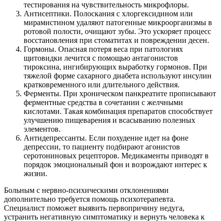
тестирования на чувствительность микрофлоры.
Антисептики. Полоскания с хлоргексидином или
мирамистином удаляют патогенные микроорганизмы в
ротовой полости, очищают зубы. Это ускоряет процесс
восстановления при стоматитах и повреждении десен.
Гормоны. Опасная потеря веса при патологиях
щитовидки лечится с помощью антагонистов
тироксина, ингибирующих выработку гормонов. При
тяжелой форме сахарного диабета используют инсулин
кратковременного или длительного действия.
Ферменты. При хроническом панкреатите прописывают
ферментные средства в сочетании с желчными
кислотами. Такая комбинация препаратов способствует
улучшению пищеварения и всасыванию полезных
элементов.
Антидепрессанты. Если похудение идет на фоне
депрессии, то пациенту подбирают агонистов
серотониновых рецепторов. Медикаменты приводят в
порядок эмоциональный фон и возрождают интерес к
жизни.
Больным с нервно-психическими отклонениями
дополнительно требуется помощь психотерапевта.
Специалист поможет выявить первопричину недуга,
устранить негативную симптоматику и вернуть человека к