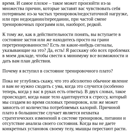
время. И самое плохое – такое может произойти из-за
множества причин, которые заставят вас чувствовать себя
потеряным: из-за частых тренировок/недостаточной нагрузке,
или при недоедании/переедании, при частой смене
тренировочных программ или, наоборот, редкой.
К тому же, как в действительности понять, вы вступаете в
состояние застоя или же находитесь просто на грани
перетренированности? Есть ли какие-нибудь сигналы,
указывающие на это? Да, есть! Я расскажу обо всех проблемах
в моем докладе, чтобы свести к минимуму все возможности и
дать вам план действия.
Почему я вступил в состояние тренировочного плато?
Пока не углублясь скажу, что это абсолютно обычное явление
и вам не нужно сходить с ума, когда это случится (особенно
теперь, когда у вас в руках есть ответы). В двух словах, такое
происходит, когда наше тело адаптируется к стрессу, который
мы создаем во время силовых тренировок, или же может
зависеть от количества потребляемых калорий. Причиной
плато в большинстве случает является нехватка
стратегических изменений в системе тренировок, питании и
отсутствие анализа своего состояния. Когда вы не даете
конкретных установок своему телу, мышцы перестают расти.