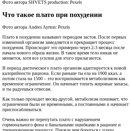
Фото автора SHVETS production: Pexels
Что такое плато при похудении
Фото автора Andres Ayrton: Pexels
Плато в похудении называют периодом застоя. После первых
изменений организм замедляется и прекращает процесс
похудения. Происходит это примерно через 2-3 месяца после
начала нового образа жизни. В такое время тело никак не
меняется, хотя все усилия для этого прилагаются.
В период диетического плато организм адаптируется к новой
калорийности рациона. Если раньше ты ела на 1900 ккал, а
потом стала на 1500 – это воспринимается метаболизмом как
временное ограничение. Он начинает топить жировые запасы,
и ты радуешься отвесам.
Как только проходит месяц-другой, метаболизм понимает, что
ограничения были не временными, а постоянными и начинает
приспосабливаться.
Очень важно не перепутать плато с нарушением
гормонального фона и банальными ошибками в рационе и
тренировочном процессе. Прежде чем бороться с плато,