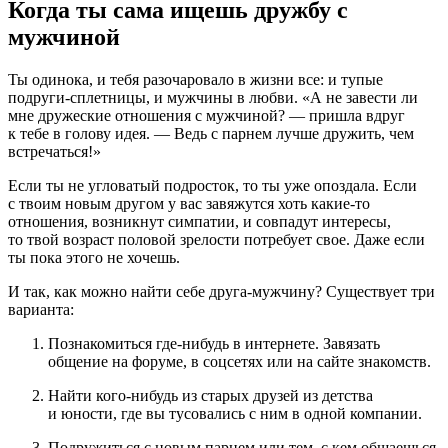
Когда ты сама ищешь дружбу с
мужчиной
Ты одинока, и тебя разочаровало в жизни все: и тупые
подруги-сплетницы, и мужчины в любви. «А не завести ли
мне дружеские отношения с мужчиной? — пришла вдруг
к тебе в голову идея. — Ведь с парнем лучше дружить, чем
встречаться!»
Если ты не угловатый подросток, то ты уже опоздала. Если
с твоим новым другом у вас завяжутся хоть какие-то
отношения, возникнут симпатии, и совпадут интересы,
то твой возраст половой зрелости потребует свое. Даже если
ты пока этого не хочешь.
И так, как можно найти себе друга-мужчину? Существует три
варианта:
Познакомиться где-нибудь в интернете. Завязать
общение на форуме, в соцсетях или на сайте знакомств.
Найти кого-нибудь из старых друзей из детства
и юности, где вы тусовались с ним в одной компании.
Подружиться с новым парнем или тем, с кем общаешься