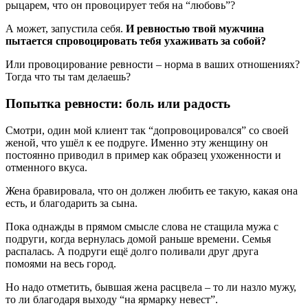
рыцарем, что он провоцирует тебя на “любовь”?
А может, запустила себя.
И ревностью твой мужчина
пытается спровоцировать тебя ухаживать за собой?
Или провоцирование ревности – норма в ваших отношениях?
Тогда что ты там делаешь?
Попытка ревности: боль или радость
Смотри, один мой клиент так “допровоцировался” со своей
женой, что ушёл к ее подруге. Именно эту женщину он
постоянно приводил в пример как образец ухоженности и
отменного вкуса.
Жена бравировала, что он должен любить ее такую, какая она
есть, и благодарить за сына.
Пока однажды в прямом смысле слова не стащила мужа с
подруги, когда вернулась домой раньше времени. Семья
распалась. А подруги ещё долго поливали друг друга
помоями на весь город.
Но надо отметить, бывшая жена расцвела – то ли назло мужу,
то ли благодаря выходу “на ярмарку невест”.