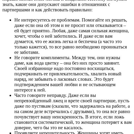
знать, какие они допускают ошибки в отношениях с
партнершами и как действовать правильно:
Не интересуетесь ее проблемам. Помогайте их решать,
даже если она об этом и не просит или отказывается –
ей будет приятно. Любая, даже самая сильная женщина,
хочет, чтобы о ней заботились. И даже если вам
думается, что ее жизнь легка и беспечна (а часто это
только кажется), то все равно необходимо проникаться
ее заботами.
Не говорите комплименты. Между тем, они нужны
даме, как вода цветку – она без них просто завянет.
Своей избраннице надо постоянно восхищаться,
подчеркивать ее привлекательность, хвалить новый
наряд, не забывать о ласковых словах. Это будет
подтверждением вашей любви и не остывающем
интересе к ней.
Часто говорите неправду. Даже если вы
непревзойденный лжец и врете своей партнерше, пусть
даже по пустякам (сказали, что задержались на работе, а
на самом деле встречались с друзьями), то она все равно
почувствует вашу неискренность. В итоге, если ложь
становится систематической, то женщина потеряет к вам
доверие, чего бы это не касалось.
Проявляете нерешительность. Женщины хотят иметь