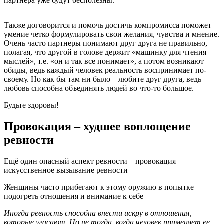
партнера уже будут бесполезны.
Также договорится и помочь достичь компромисса поможет
умение четко формулировать свои желания, чувства и мнение.
Очень часто партнеры понимают друг друга не правильно,
полагая, что другой в голове держит «машинку для чтения
мыслей», т.е. «он и так все понимает», а потом возникают
обиды, ведь каждый человек реальность воспринимает по-
своему. Но как бы там ни было – любите друг друга, ведь
любовь способна объединять людей во что-то большое.
Будьте здоровы!
Провокация – худшее воплощение
ревности
Ещё один опасный аспект ревности – провокация –
искусственное вызывание ревности
Женщины часто прибегают к этому оружию в попытке
подогреть отношения и внимание к себе
Иногда ревность способна внести искру в отношения,
которые угасают. Но не тогда, когда человек применяет ее