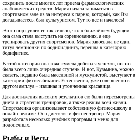
сохранить после многих лет приема фармакологических
анаболических средств. Мария начала заниматься в
спортивном зале из-за интереса к парню, который, как Вы
догадываетесь, был культуристом. Тут то все и началось!
Этот спорт увлек ее так сильно, что в ближайшем будущем
она сама стала выступать на соревнованиях, а еще
тренировать других спортсменов. Мария завоевала не один
титул чемпионки по бодибилдингу, перешла в категорию
бодифитнес.
В этой категории она тоже сумела добиться успехов, но это
была всего лишь очередная ступень. И вот, Кузьмина, можно
сказать, недавно была массивной и мускулистой, выступает в
категории фитнес-бикини. Естественно, уже совершенно в
другом амплуа – изящная и утонченная красавица.
Для достижения высоких результатов ею были пересмотрены
диета и стратегия тренировок, а также режим всей жизни.
Спортсменка организовывает собственную фитнес-школу в
онлайн режиме. Она диетолог и фитнес тренер. Мария
разработала несколько учебных программ и меню для
подопечных.
Рыбы и Весы