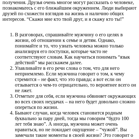
получения. Друзья очень многое могут рассказать о человеке,
познакомьтесь с его ближайшим окружением. Люди выбирают
друзей по схожести взглядов на жизнь и наличию общих
интересов. “Скажи мне кто твой друг, и я скажу кто ты!”
В разговорах, спрашивайте мужчину о его целях в
жизни, об отношении к семье и детям. Однако,
понимайте и то, что узнать человека можно только
анализируя его поступки, которые часто не
соответствуют словам. Как научиться понимать “язык
действий” мы расскажем далее.
Улавливайте в его речи слова о том, что для него
неприемлемо. Если мужчина говорит о том, к чему
стремится – не факт, что это правда; а вот если он
отзывается о чем-то отрицательно, то вероятнее всего он
не лжет.
Отметьте для себя, если мужчина обвиняет окружающих
во всех своих неудачах – на него будет довольно сложно
опереться по жизни.
Бывают случаи, когда человек становится родным
буквально за пару дней, тогда мы говорим “будто 100
лет тебя знаю”. А иногда, мужчина может очень
нравиться, но не покидает ощущение – “чужой”. Вы
замечали такие моменты в своей жизни? Это говорит о