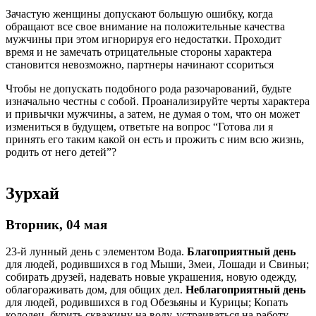
Зачастую женщины допускают большую ошибку, когда
обращают все свое внимание на положительные качества
мужчины при этом игнорируя его недостатки. Проходит
время и не замечать отрицательные стороны характера
становится невозможно, партнеры начинают ссориться
Чтобы не допускать подобного рода разочарований, будьте
изначально честны с собой. Проанализируйте черты характера
и привычки мужчины, а затем, не думая о том, что он может
измениться в будущем, ответьте на вопрос “Готова ли я
принять его таким какой он есть и прожить с ним всю жизнь,
родить от него детей”?
Зурхай
Вторник, 04 мая
23-й лунный день с элементом Вода.
Благоприятный день
для людей, родившихся в год Мыши, Змеи, Лошади и Свиньи;
собирать друзей, надевать новые украшения, новую одежду,
облагораживать дом, для общих дел.
Неблагоприятный день
для людей, родившихся в год Обезьяны и Курицы; Копать
колодец, бурить скважину на воду, устраиваться на работу,