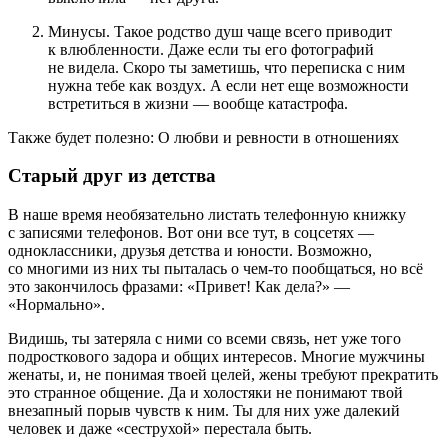
Минусы. Такое родство душ чаще всего приводит
к влюбленности. Даже если ты его фотографий
не видела. Скоро ты заметишь, что переписка с ним
нужна тебе как воздух. А если нет еще возможности
встретиться в жизни — вообще катастрофа.
Также будет полезно: О любви и ревности в отношениях
Старый друг из детства
В наше время необязательно листать телефонную книжку
с записями телефонов. Вот они все тут, в соцсетях —
одноклассники, друзья детства и юности. Возможно,
со многими из них ты пыталась о чем-то пообщаться, но всё
это закончилось фразами: «Привет! Как дела?» —
«Нормально».
Видишь, ты затеряла с ними со всеми связь, нет уже того
подросткового задора и общих интересов. Многие мужчины
женаты, и, не понимая твоей целей, жены требуют прекратить
это странное общение. Да и холостяки не понимают твой
внезапный порыв чувств к ним. Ты для них уже далекий
человек и даже «сеструхой» перестала быть.