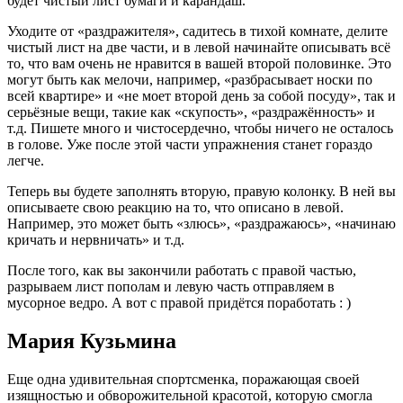
будет чистый лист бумаги и карандаш.
Уходите от «раздражителя», садитесь в тихой комнате, делите
чистый лист на две части, и в левой начинайте описывать всё
то, что вам очень не нравится в вашей второй половинке. Это
могут быть как мелочи, например, «разбрасывает носки по
всей квартире» и «не моет второй день за собой посуду», так и
серьёзные вещи, такие как «скупость», «раздражённость» и
т.д. Пишете много и чистосердечно, чтобы ничего не осталось
в голове. Уже после этой части упражнения станет гораздо
легче.
Теперь вы будете заполнять вторую, правую колонку. В ней вы
описываете свою реакцию на то, что описано в левой.
Например, это может быть «злюсь», «раздражаюсь», «начинаю
кричать и нервничать» и т.д.
После того, как вы закончили работать с правой частью,
разрываем лист пополам и левую часть отправляем в
мусорное ведро. А вот с правой придётся поработать : )
Мария Кузьмина
Еще одна удивительная спортсменка, поражающая своей
изящностью и обворожительной красотой, которую смогла