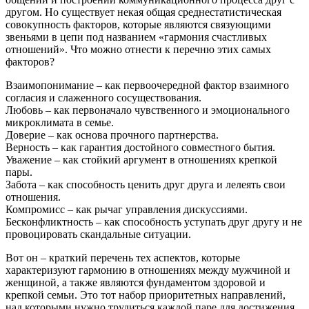
другом. Но существует некая общая среднестатистическая
совокупность факторов, которые являются связующими
звеньями в цепи под названием «гармония счастливых
отношений». Что можно отнести к перечню этих самых
факторов?
Взаимопонимание – как первоочередной фактор взаимного
согласия и слаженного сосуществования.
Любовь – как первоначало чувственного и эмоционального
микроклимата в семье.
Доверие – как основа прочного партнерства.
Верность – как гарантия достойного совместного бытия.
Уважение – как стойкий аргумент в отношениях крепкой
пары.
Забота – как способность ценить друг друга и лелеять свои
отношения.
Компромисс – как рычаг управления дискуссиями.
Бесконфликтность – как способность уступать друг другу и не
провоцировать скандальные ситуации.
Вот он – краткий перечень тех аспектов, которые
характеризуют гармонию в отношениях между мужчиной и
женщиной, а также являются фундаментом здоровой и
крепкой семьи. Это тот набор приоритетных направлений,
над которыми нужно трудиться каждой паре для достижения