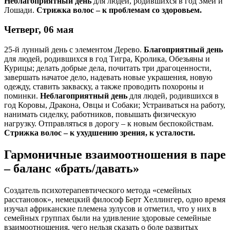
Неблагоприятный день
для людей, родившихся в год Змеи и
Лошади.
Стрижка волос – к проблемам со здоровьем.
Четверг, 06 мая
25-й лунный день с элементом Дерево.
Благоприятный день
для людей, родившихся в год Тигра, Кролика, Обезьяны и
Курицы; делать добрые дела, почитать три драгоценности,
завершать начатое дело, надевать новые украшения, новую
одежду, ставить закваску, а также проводить похороны и
поминки.
Неблагоприятный день
для людей, родившихся в
год Коровы, Дракона, Овцы и Собаки; Устраиваться на работу,
нанимать сиделку, работников, повышать физическую
нагрузку. Отправляться в дорогу – к новым беспокойствам.
Стрижка волос – к ухудшению зрения, к усталости.
Гармоничные взаимоотношения в паре
– баланс «брать/давать»
Создатель психотерапевтического метода «семейных
расстановок», немецкий философ Берт Хеллингер, одно время
изучал африканские племена зулусов и отметил, что у них в
семейных группах были на удивление здоровые семейные
взаимоотношения, чего нельзя сказать о боле развитых