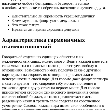
настоящую любовь без границ и барьеров, и только
в любимом человеке ты обретешь настоящего лучшего друга.
Действительно ли скромность украшает девушку
Зачем мужчины флиртуют с девушками
Что такое флирт
Нравятся ли парням скромные девушки
Характеристика гармоничных
взаимоотношений
Говорить об отдельных единицах общества и их
межличностных связях можно много. Ведь в каждой паре есть
свои моменты и нюансы: кто-то приветствует свободу в
отношениях, возможность иметь половую связь с другими
партнерами на стороне, но отнюдь не приемлет лжи и
неискренности в своей паре. Для кого-то даже флирт партнера
с кем-то другим – это свирепое табу, но зато почтение и
уважение друг к другу стоят на первом месте. Для кого-то
приоритетной стороной финансового положения в семье
является общий бюджет, а кто-то предпочитает иметь
раздельную казну и тратить свои средства на собственное
усмотрение. Словом, каждая пара имеет свои особенности в
общении и построении коммуникационного процесса друг с