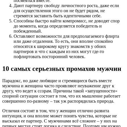
посмеяться вместе.
Дают партнеру свободу личностного роста, даже если
для осуществления этого он не будет рядом, не
стремятся заставить быть идентичными себе.
Способны быстро найти компромисс, не доводят спор
до момента, когда определяется победитель и
побежденный.
Оставляют возможности для предполагаемого флирта
или даже отдаления. То есть, они вполне спокойно
относятся к широкому кругу знакомств у обоих
партнеров и что с каждым из них могут где-то
пофлиртовать посторонний человек.
10 самых серьезных промахов мужчин
Парадокс, но даже любящие и стремящиеся быть вместе
мужчина и женщина часто проявляют неуважение друг к
другу, что ведет к ссорам. Причины такой «запущенности»
спорной ситуации состоит в том, что их мышление работает
совершенно по-разному – так уж распорядилась природа.
Отличия состоят в том, что у женщин отлично развита
интуиция, и она вполне может понять чувства, которые не
высказал ее партнер. С мужчинами всё сложнее – у них на
первых местах стоят логика и следствие. Поэтому им нужно