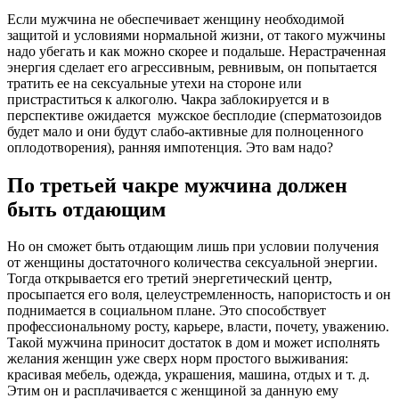
Если мужчина не обеспечивает женщину необходимой
защитой и условиями нормальной жизни, от такого мужчины
надо убегать и как можно скорее и подальше. Нерастраченная
энергия сделает его агрессивным, ревнивым, он попытается
тратить ее на сексуальные утехи на стороне или
пристраститься к алкоголю. Чакра заблокируется и в
перспективе ожидается мужское бесплодие (сперматозоидов
будет мало и они будут слабо-активные для полноценного
оплодотворения), ранняя импотенция. Это вам надо?
По третьей чакре мужчина должен
быть отдающим
Но он сможет быть отдающим лишь при условии получения
от женщины достаточного количества сексуальной энергии.
Тогда открывается его третий энергетический центр,
просыпается его воля, целеустремленность, напористость и он
поднимается в социальном плане. Это способствует
профессиональному росту, карьере, власти, почету, уважению.
Такой мужчина приносит достаток в дом и может исполнять
желания женщин уже сверх норм простого выживания:
красивая мебель, одежда, украшения, машина, отдых и т. д.
Этим он и расплачивается с женщиной за данную ему