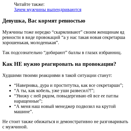
Читайте также:
Зачем мужчины выпендриваются
Девушка, Вас кормят ревностью
Мужчины тоже нередко “скармливают” своим женщинам яд
ревности в виде провокаций “а у нас такая новая секретарша
хорошенькая, молоденькая”.
Так подсознательно “добирают” баллы в глазах избранниц.
Как НЕ нужно реагировать на провокации?
Худшими твоими реакциями в такой ситуации станут:
“Наверняка, дура и проститутка, как все секретарши”;
“А ты, как кобель, уже уши развесил?!”;
“Увижу с ней рядом, повыдергиваю ей все ее патлы
наращенные”;
“А меня наш новый менеджер подвозил на крутой
машине”.
Не стоит также обижаться и демонстративно не разговаривать
с мужчиной.