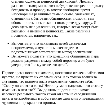
степени схожести ценностей двух людей. Людям с
разными взглядами на жизнь будет неинтересно подолгу
беседовать и проводить вместе свободное время.
Разговоры на различные темы о семье, увлечениях,
отношении к бытовым обязанностям, помогут вам
обоим понять насколько вы подходите друг другу. И
дело здесь не в увлечениях, которые легко могут быть
разными, а именно в ценностях. Такие различия
проявляются, например, так:
Вы считаете, что наказывать детей физически –
неприемлемо, а мужчина может видеть в
подзатыльниках естественный метод воспитания;
Вы можете полагать, что домашние обязанности пара
должна разделить между собой поровну, а он будет
уверен, что “не мужское это дело”.
Первое время после знакомства, постоянно отслеживайте свои
чувства, не прячьте их от самой себя. Как только возникла
ситуация, что привела вас в недоумение, спросите себя:
“Смогу ли я с этим жить? Нет ли у меня надежды, что я смогу
изменить в нем это?” Вы должны видеть и принимать
человека реального, такого какой он есть на сегодняшний
день, а не влюбляться в собственные фантазии о превращении
чудовища в прекрасного принца.