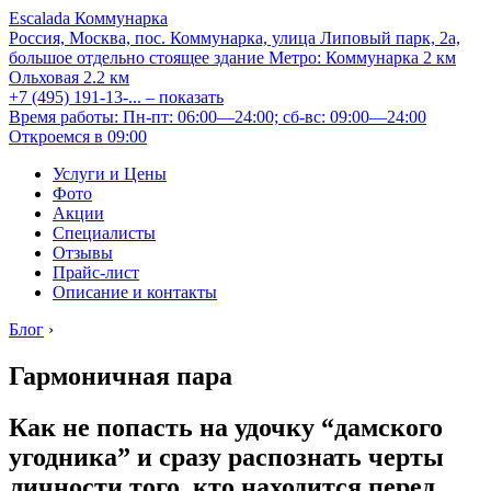
Escalada Коммунарка
Россия, Москва, пос. Коммунарка, улица Липовый парк, 2а,
большое отдельно стоящее здание
Метро:
Коммунарка
2 км
Ольховая
2.2 км
+7 (495) 191-13-...
– показать
Время работы: Пн-пт: 06:00—24:00; сб-вс: 09:00—24:00
Откроемся в 09:00
Услуги и Цены
Фото
Акции
Специалисты
Отзывы
Прайс-лист
Описание и контакты
Блог
›
Гармоничная пара
Как не попасть на удочку “дамского
угодника” и сразу распознать черты
личности того, кто находится перед