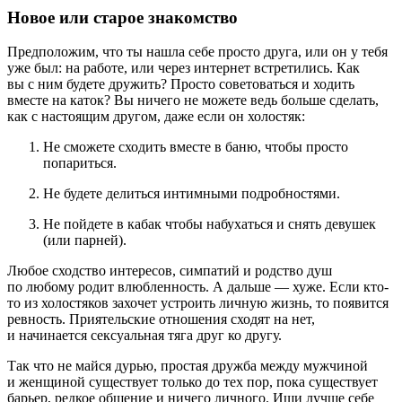
Новое или старое знакомство
Предположим, что ты нашла себе просто друга, или он у тебя
уже был: на работе, или через интернет встретились. Как
вы с ним будете дружить? Просто советоваться и ходить
вместе на каток? Вы ничего не можете ведь больше сделать,
как с настоящим другом, даже если он холостяк:
Не сможете сходить вместе в баню, чтобы просто
попариться.
Не будете делиться интимными подробностями.
Не пойдете в кабак чтобы набухаться и снять девушек
(или парней).
Любое сходство интересов, симпатий и родство душ
по любому родит влюбленность. А дальше — хуже. Если кто-
то из холостяков захочет устроить личную жизнь, то появится
ревность. Приятельские отношения сходят на нет,
и начинается сексуальная тяга друг ко другу.
Так что не майся дурью, простая дружба между мужчиной
и женщиной существует только до тех пор, пока существует
барьер, редкое общение и ничего личного. Ищи лучше себе