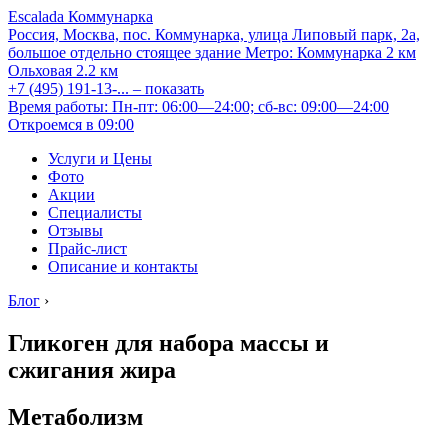
Escalada Коммунарка
Россия, Москва, пос. Коммунарка, улица Липовый парк, 2а,
большое отдельно стоящее здание
Метро:
Коммунарка
2 км
Ольховая
2.2 км
+7 (495) 191-13-...
– показать
Время работы: Пн-пт: 06:00—24:00; сб-вс: 09:00—24:00
Откроемся в 09:00
Услуги и Цены
Фото
Акции
Специалисты
Отзывы
Прайс-лист
Описание и контакты
Блог
›
Гликоген для набора массы и
сжигания жира
Метаболизм