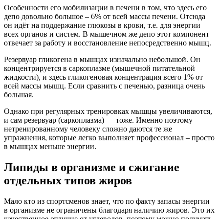
Особенности его мобилизации в печени в том, что здесь его
депо довольно большое – 6% от всей массы печени. Отсюда
он идёт на поддержание глюкозы в крови, т.е. для энергии
всех органов и систем. В мышечном же депо этот компонент
отвечает за работу и восстановление непосредственно мышц.
Резервуар гликогена в мышцах изначально небольшой. Он
концентрируется в саркоплазме (мышечной питательной
жидкости), и здесь гликогеновая концентрация всего 1% от
всей массы мышц. Если сравнить с печенью, разница очень
большая.
Однако при регулярных тренировках мышцы увеличиваются,
и сам резервуар (саркоплазма) — тоже. Именно поэтому
нетренированному человеку сложно даются те же
упражнения, которые легко выполняет профессионал – просто
в мышцах меньше энергии.
Липиды в организме и сжигание
отдельных типов жиров
Мало кто из спортсменов знает, что по факту запасы энергии
в организме не ограничены благодаря наличию жиров. Это их
качественное отличие от углеводов, поэтому можно подумать,