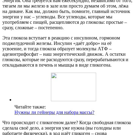
Энергия. Она требуется нам ежесекундно, независимо от того,
тягаем ли мы железо в зале или просто думаем об этом, лёжа
на диване. Как вы, должно быть, помните, главный источник
энергии у нас – углеводы. Все углеводы, которые мы
употребляем с пищей, расщепляются до глюкозы: простые –
сразу, сложные – постепенно.
Эта глюкоза вступает в реакцию с инсулином, гормоном
поджелудочной железы. Инсулин «даёт добро» на её
усвоение, и тогда глюкоза образует молекулы АТФ –
адезинтрифосфат – наш энергетический движок. А остатки
глюкозы, которые не расходуются сразу, перерабатываются и
откладываются в печень и мышцы в виде гликогена.
Читайте также:
Нужны ли гейнеры для набора массы?
Что происходит с гликогеном далее? Когда свободная глюкоза
сделала своё дело, а энергия уже нужна (вы голодны или
работаете физически), в ход идёт гликоген – снова