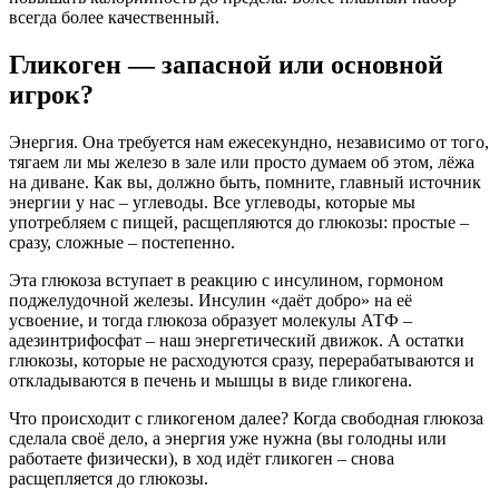
всегда более качественный.
Гликоген — запасной или основной
игрок?
Энергия. Она требуется нам ежесекундно, независимо от того,
тягаем ли мы железо в зале или просто думаем об этом, лёжа
на диване. Как вы, должно быть, помните, главный источник
энергии у нас – углеводы. Все углеводы, которые мы
употребляем с пищей, расщепляются до глюкозы: простые –
сразу, сложные – постепенно.
Эта глюкоза вступает в реакцию с инсулином, гормоном
поджелудочной железы. Инсулин «даёт добро» на её
усвоение, и тогда глюкоза образует молекулы АТФ –
адезинтрифосфат – наш энергетический движок. А остатки
глюкозы, которые не расходуются сразу, перерабатываются и
откладываются в печень и мышцы в виде гликогена.
Что происходит с гликогеном далее? Когда свободная глюкоза
сделала своё дело, а энергия уже нужна (вы голодны или
работаете физически), в ход идёт гликоген – снова
расщепляется до глюкозы.