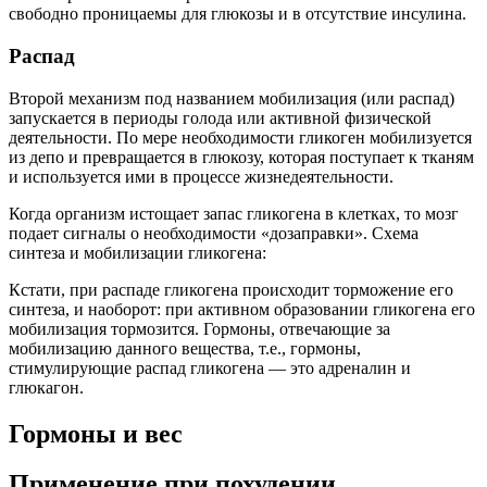
свободно проницаемы для глюкозы и в отсутствие инсулина.
Распад
Второй механизм под названием мобилизация (или распад)
запускается в периоды голода или активной физической
деятельности. По мере необходимости гликоген мобилизуется
из депо и превращается в глюкозу, которая поступает к тканям
и используется ими в процессе жизнедеятельности.
Когда организм истощает запас гликогена в клетках, то мозг
подает сигналы о необходимости «дозаправки». Схема
синтеза и мобилизации гликогена:
Кстати, при распаде гликогена происходит торможение его
синтеза, и наоборот: при активном образовании гликогена его
мобилизация тормозится. Гормоны, отвечающие за
мобилизацию данного вещества, т.е., гормоны,
стимулирующие распад гликогена — это адреналин и
глюкагон.
Гормоны и вес
Применение при похудении