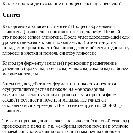
Как же происходит создание и процесс распад гликогена?
Синтез
Как организм запасает гликоген? Процесс образования
гликогена (гликогенез) проходит по 2 сценариям. Первый —
это процесс запаса гликогена. После углеводосодержащей еды
уровень глюкозы в крови повышается. В ответ инсулин
попадает в кровоток, чтобы впоследствии облегчить доставку
глюкозы в клетки и помочь синтезу гликогена.
Благодаря ферменту (амилазе) происходит расщепление
углеводов (крахмала, фруктозы, мальтозы, сахарозы) на более
мелкие молекулы.
Затем под воздействием ферментов тонкого кишечника
осуществляется распад глюкозы на моносахариды.
Значительная часть моносахаридов (самая простая форма
сахара) поступает в печень и мышцы, где гликоген
откладывается в «резерв». Всего синтезируется 300-400 гр
гликогена.
Т.е. само превращение глюкозы в гликоген (запасной углевод)
происходит в печени, т.к. мембраны клеток печени в отличие
от мембраны клеток жировой ткани и мышечных волокон