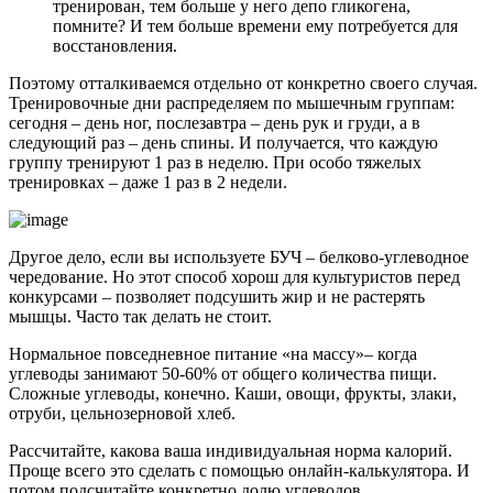
тренирован, тем больше у него депо гликогена,
помните? И тем больше времени ему потребуется для
восстановления.
Поэтому отталкиваемся отдельно от конкретно своего случая.
Тренировочные дни распределяем по мышечным группам:
сегодня – день ног, послезавтра – день рук и груди, а в
следующий раз – день спины. И получается, что каждую
группу тренируют 1 раз в неделю. При особо тяжелых
тренировках – даже 1 раз в 2 недели.
Другое дело, если вы используете БУЧ – белково-углеводное
чередование. Но этот способ хорош для культуристов перед
конкурсами – позволяет подсушить жир и не растерять
мышцы. Часто так делать не стоит.
Нормальное повседневное питание «на массу»– когда
углеводы занимают 50-60% от общего количества пищи.
Сложные углеводы, конечно. Каши, овощи, фрукты, злаки,
отруби, цельнозерновой хлеб.
Рассчитайте, какова ваша индивидуальная норма калорий.
Проще всего это сделать с помощью онлайн-калькулятора. И
потом подсчитайте конкретно долю углеводов.