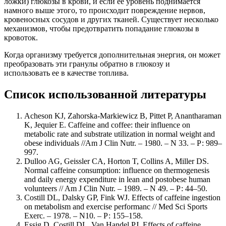
ложки) глюкозы в крови, и если ее уровень поднимается
намного выше этого, то происходит повреждение нервов,
кровеносных сосудов и других тканей. Существует несколько
механизмов, чтобы предотвратить попадание глюкозы в
кровоток.
Когда организму требуется дополнительная энергия, он может
преобразовать эти гранулы обратно в глюкозу и
использовать ее в качестве топлива.
Список использованной литературы
Acheson KJ, Zahorska-Markiewicz B, Pittet P, Anantharaman
K, Jequier E. Caffeine and coffee: their influence on
metabolic rate and substrate utilization in normal weight and
obese individuals //Am J Clin Nutr. – 1980. – N 33. – Р: 989–
997.
Dulloo AG, Geissler CA, Horton T, Collins A, Miller DS.
Normal caffeine consumption: influence on thermogenesis
and daily energy expenditure in lean and postobese human
volunteers // Am J Clin Nutr. – 1989. – N 49. – Р: 44–50.
Costill DL, Dalsky GP, Fink WJ. Effects of caffeine ingestion
on metabolism and exercise performanc // Med Sci Sports
Exerc. – 1978. – N10. – Р: 155–158.
Essig D, Costill DL, Van Handel PJ. Effects of caffeine