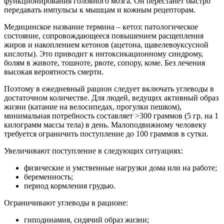
функционирования головного мозга. Он перестанет быстро
передавать импульсы к мышцам и кожным рецепторам.
Медицинское название термина – кетоз: патологическое
состояние, сопровождающееся повышением расщепления
жиров и накоплением кетонов (ацетона, щавелевоуксусной
кислоты). Это приводит к интоксикационному синдрому,
болям в животе, тошноте, рвоте, сопору, коме. Без лечения
высокая вероятность смерти.
Поэтому в ежедневный рацион следует включать углеводы в
достаточном количестве. Для людей, ведущих активный образ
жизни (катание на велосипедах, прогулки пешком),
минимальная потребность составляет >300 граммов (5 гр. на 1
килограмм массы тела) в день. Малоподвижному человеку
требуется ограничить поступление до 100 граммов в сутки.
Увеличивают поступление в следующих ситуациях:
физические и умственные нагрузки дома или на работе;
беременность;
период кормления грудью.
Ограничивают углеводы в рационе:
гиподинамия, сидячий образ жизни;