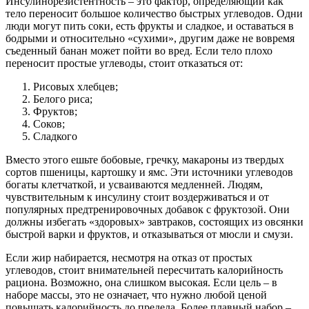
Инсулинорезистентность – это фактор, определяющий как
тело переносит большое количество быстрых углеводов. Одни
люди могут пить соки, есть фрукты и сладкое, и оставаться в
бодрыми и относительно «сухими», другим даже не вовремя
съеденный банан может пойти во вред. Если тело плохо
переносит простые углеводы, стоит отказаться от:
Рисовых хлебцев;
Белого риса;
Фруктов;
Соков;
Сладкого
Вместо этого ешьте бобовые, гречку, макароны из твердых
сортов пшеницы, картошку и ямс. Эти источники углеводов
богаты клетчаткой, и усваиваются медленней. Людям,
чувствительным к инсулину стоит воздерживаться и от
популярных предтренировочных добавок с фруктозой. Они
должны избегать «здоровых» завтраков, состоящих из овсянки
быстрой варки и фруктов, и отказываться от мюсли и смузи.
Если жир набирается, несмотря на отказ от простых
углеводов, стоит внимательней пересчитать калорийность
рациона. Возможно, она слишком высокая. Если цель – в
наборе массы, это не означает, что нужно любой ценой
повышать калорийность до предела. Более плавный набор –