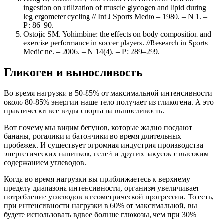
ingestion on utilization of muscle glycogen and lipid during
leg ergometer cycling // Int J Sports Medю – 1980. – N 1. –
Р: 86–90.
Ostojic SM. Yohimbine: the effects on body composition and
exercise performance in soccer players. //Research in Sports
Medicine. – 2006. – N 14(4). – Р: 289–299.
Гликоген и выносливость
Во время нагрузки в 50-85% от максимальной интенсивности
около 80-85% энергии наше тело получает из гликогена. А это
практически все виды спорта на выносливость.
Вот почему мы видим бегунов, которые жадно поедают
бананы, рогалики и батончики во время длительных
пробежек. И существует огромная индустрия производства
энергетических напитков, гелей и других закусок с высоким
содержанием углеводов.
Когда во время нагрузки вы приближаетесь к верхнему
пределу диапазона интенсивности, организм увеличивает
потребление углеводов в геометрической прогрессии. То есть,
при интенсивности нагрузки в 60% от максимальной, вы
будете использовать вдвое больше глюкозы, чем при 30%