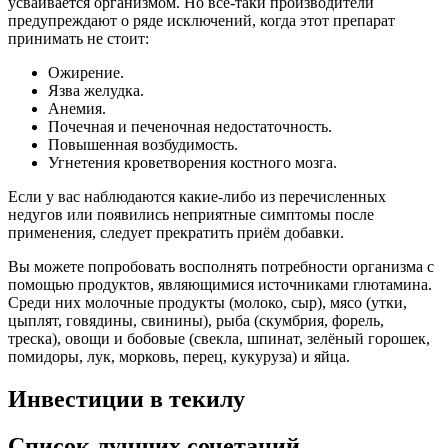
усваивается организмом. Но все-таки производители
предупреждают о ряде исключений, когда этот препарат
принимать не стоит:
Ожирение.
Язва желудка.
Анемия.
Почечная и печеночная недостаточность.
Повышенная возбудимость.
Угнетения кроветворения костного мозга.
Если у вас наблюдаются какие-либо из перечисленных
недугов или появились неприятные симптомы после
применения, следует прекратить приём добавки.
Вы можете попробовать восполнять потребности организма с
помощью продуктов, являющимися источниками глютамина.
Среди них молочные продукты (молоко, сыр), мясо (утки,
цыплят, говядины, свинины), рыба (скумбрия, форель,
треска), овощи и бобовые (свекла, шпинат, зелёный горошек,
помидоры, лук, морковь, перец, кукуруза) и яйца.
Инвестиции в текилу
Список лучших сочетаний