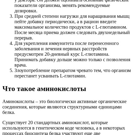
показатели организма, менять рекомендуемые
дозировки.
При средней степени нагрузки для наращивания мышц
пейте добавку периодически, а в рацион введите
максимальное количество продуктов с L-глютамином.
После месяца приема должен следовать двухнедельный
перерыв.
Для укрепления иммунитета после перенесенного
заболевания и лечения нервных расстройств
предусмотрен 20-дневный курс L-глютамина.
Принимать добавку дольше можно только с позволения
врача.
Злоупотребление препаратом чревато тем, что организм
перестанет усваивать L-глютамин.
Что такое аминокислоты
Аминокислоты – это биологически активные органические
соединения, которые являются структурными единицами
белка.
Существует 20 стандартных аминокислот, которые
используются в генетическом коде человека, а в некоторых
процессах биосинтеза белка участвуют еще две