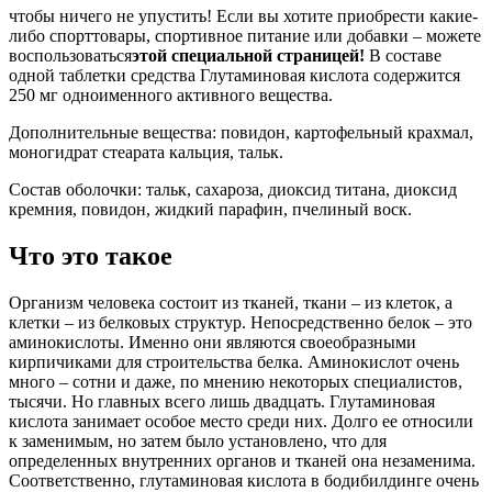
чтобы ничего не упустить! Если вы хотите приобрести какие-
либо спорттовары, спортивное питание или добавки – можете
воспользоваться
этой специальной страницей!
В составе
одной таблетки средства Глутаминовая кислота содержится
250 мг одноименного активного вещества.
Дополнительные вещества: повидон, картофельный крахмал,
моногидрат стеарата кальция, тальк.
Состав оболочки: тальк, сахароза, диоксид титана, диоксид
кремния, повидон, жидкий парафин, пчелиный воск.
Что это такое
Организм человека состоит из тканей, ткани – из клеток, а
клетки – из белковых структур. Непосредственно белок – это
аминокислоты. Именно они являются своеобразными
кирпичиками для строительства белка. Аминокислот очень
много – сотни и даже, по мнению некоторых специалистов,
тысячи. Но главных всего лишь двадцать. Глутаминовая
кислота занимает особое место среди них. Долго ее относили
к заменимым, но затем было установлено, что для
определенных внутренних органов и тканей она незаменима.
Соответственно, глутаминовая кислота в бодибилдинге очень