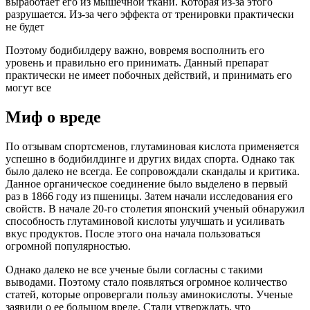
выработает его из мышечной ткани. Которая из-за этого
разрушается. Из-за чего эффекта от тренировки практически
не будет
Поэтому бодибилдеру важно, вовремя восполнить его
уровень и правильно его принимать. Данный препарат
практически не имеет побочных действий, и принимать его
могут все
Миф о вреде
По отзывам спортсменов, глутаминовая кислота применяется
успешно в бодибилдинге и других видах спорта. Однако так
было далеко не всегда. Ее сопровождали скандалы и критика.
Данное органическое соединение было выделено в первый
раз в 1866 году из пшеницы. Затем начали исследования его
свойств. В начале 20-го столетия японский ученый обнаружил
способность глутаминовой кислоты улучшать и усиливать
вкус продуктов. После этого она начала пользоваться
огромной популярностью.
Однако далеко не все ученые были согласны с такими
выводами. Поэтому стало появляться огромное количество
статей, которые опровергали пользу аминокислоты. Ученые
заявили о ее большом вреде. Стали утверждать, что