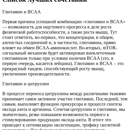
Глютамин и BCAA
Первая причина успешной комбинации «глютамин и ВСАА»
— возможность для ощутимого прогресса в деле роста
физической работоспособности, а также роста мышц. Тут
стоит отметить, во-первых, что концентрация, в общем,
азотистых соединений и, в частности, глютамина, прямо
влияет на обмен BCAA-аминокислот. Во-вторых, mTOR-
сигнальный механизм будет активирован внеклеточным
глютамином только при условии наличия BCAA (это, в
первую очередь, касается лейцина). Глютамин и ВСАА – это
прекрасный тандем, способствующий росту мышц,
увеличению производительности.
Глютамин и цитруллин
В процессе переноса цитруллина между различными тканями
принимает самое активное участие глютамин. Последний, тем
самым, выполняет функцию прекурсора в процессе синтеза
оксида азота и аргинина. Сочетая цитруллин и глютамин, мы
значительно, резко повышаем возможность первого к
стимулированию продукции оксида азота. В итоге это
приводит к оптимизации оксигенации, трофику скелетной