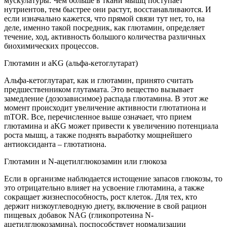
мускулатуры. Чем больше в ткани мышц поступает
нутриентов, тем быстрее они растут, восстанавливаются. И
если изначально кажется, что прямой связи тут нет, то, на
деле, именно такой посредник, как глютамин, определяет
течение, ход, активность большого количества различных
биохимических процессов.
Глютамин и aKG (альфа-кетоглутарат)
Альфа-кетоглутарат, как и глютамин, принято считать
предшественником глутамата. Это вещество вызывает
замедление (дозозависимое) распада глютамина. В этот же
момент происходит увеличение активности глютатиона и
mTOR. Все, перечисленное выше означает, что прием
глютамина и aKG может привести к увеличению потенциала
роста мышц, а также поднять выработку мощнейшего
антиоксиданта – глютатиона.
Глютамин и N-ацетилглюкозамин или глюкоза
Если в организме наблюдается истощение запасов глюкозы, то
это отрицательно влияет на усвоение глютамина, а также
сокращает жизнеспособность, рост клеток. Для тех, кто
держит низкоуглеводную диету, включение в свой рацион
пищевых добавок NAG (гликопротеина N-
ацетилглюкозамина), поспособствует нормализации