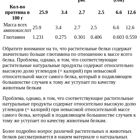
Кол-во
протеина в
25.9
3.4
2.7
2.5
6.6
12.6
100 г
Масса всех
25.9
3.4
2.7
2.5
6.6
12.6
аминокислот
Глютамин
1.231
0.275
0.301
0.406
0.603
0.559
Обратите внимание на то, что растительные белки содержат
значительно больше глютамина по отношению к массе всего
белка. Проблема, однако, в том, что соответствующие
растительные натуральные продукты содержат относительно
высокую долю углеводов (= калорий) при невысокой
относительной массе самого белка, который в подавляющем
большинстве случаев к тому же уступает по качеству
животным белкам
Проблема, однако, в том, что соответствующие растительные
натуральные продукты содержат относительно высокую долю
углеводов (= калорий) при невысокой относительной массе
самого белка, который в подавляющем большинстве случаев к
тому же уступает по качеству животным белкам.
Более подробно вопрос различий растительных и животных
белков рассматривается в нашем материале о натуральных