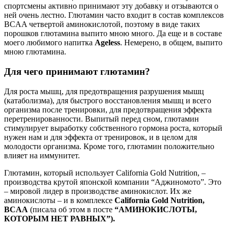
спортсмены активно принимают эту добавку и отзываются о
ней очень лестно. Глютамин часто входит в состав комплексов
BCAA четвертой аминокислотой, поэтому в виде таких
порошков глютамина выпито мною много. Да еще и в составе
моего любимого напитка
Ageless
. Немерено, в общем, выпито
мною глютамина.
Для чего принимают глютамин?
Для роста мышц, для предотвращения разрушения мышц
(катаболизма), для быстрого восстановления мышц и всего
организма после тренировки, для предотвращения эффекта
перетренированности. Выпитый перед сном, глютамин
стимулирует выработку собственного гормона роста, который
нужен нам и для эффекта от тренировок, и в целом для
молодости организма. Кроме того, глютамин положительно
влияет на иммунитет.
Глютамин, который использует California Gold Nutrition, –
производства крутой японской компании “Аджиномото”. Это
– мировой лидер в производстве аминокислот. Их же
аминокислоты – и в комплексе
California Gold Nutrition,
BCAA
(писала об этом в посте
“АМИНОКИСЛОТЫ,
КОТОРЫМ НЕТ РАВНЫХ”).