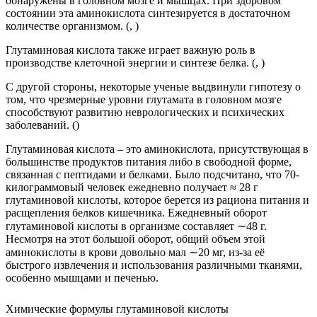
обнаружены в головном мозге и мышцах. При здоровом
состоянии эта аминокислота синтезируется в достаточном
количестве организмом. (, )
Глутаминовая кислота также играет важную роль в
производстве клеточной энергии и синтезе белка. (, )
С другой стороны, некоторые ученые выдвинули гипотезу о
том, что чрезмерные уровни глутамата в головном мозге
способствуют развитию неврологических и психических
заболеваний. ()
Глутаминовая кислота – это аминокислота, присутствующая в
большинстве продуктов питания либо в свободной форме,
связанная с пептидами и белками. Было подсчитано, что 70-
килограммовый человек ежедневно получает ≈ 28 г
глутаминовой кислоты, которое берется из рациона питания и
расщепления белков кишечника. Ежедневный оборот
глутаминовой кислоты в организме составляет ∼48 г.
Несмотря на этот большой оборот, общий объем этой
аминокислоты в крови довольно мал ∼20 мг, из-за её
быстрого извлечения и использования различными тканями,
особенно мышцами и печенью.
Химические формулы глутаминовой кислоты