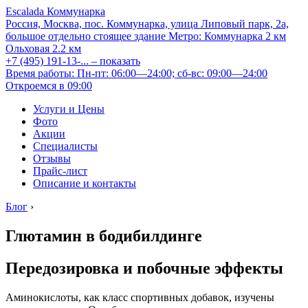
Escalada Коммунарка
Россия, Москва, пос. Коммунарка, улица Липовый парк, 2а,
большое отдельно стоящее здание
Метро:
Коммунарка
2 км
Ольховая
2.2 км
+7 (495) 191-13-...
– показать
Время работы: Пн-пт: 06:00—24:00; сб-вс: 09:00—24:00
Откроемся в 09:00
Услуги и Цены
Фото
Акции
Специалисты
Отзывы
Прайс-лист
Описание и контакты
Блог
›
Глютамин в бодибилдинге
Передозировка и побочные эффекты
Аминокислоты, как класс спортивных добавок, изучены