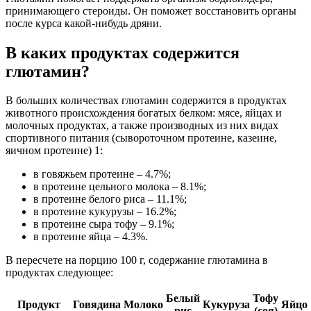
принимающего стероиды. Он поможет восстановить органы
после курса какой-нибудь дряни.
В каких продуктах содержится
глютамин?
В больших количествах глютамин содержится в продуктах
животного происхождения богатых белком: мясе, яйцах и
молочных продуктах, а также производных из них видах
спортивного питания (сывороточном протеине, казеине,
яичном протеине) 1:
в говяжьем протеине – 4.7%;
в протеине цельного молока – 8.1%;
в протеине белого риса – 11.1%;
в протеине кукурузы – 16.2%;
в протеине сыра тофу – 9.1%;
в протеине яйца – 4.3%.
В пересчете на порцию 100 г, содержание глютамина в
продуктах следующее:
Белый
Тофу
Продукт
Говядина
Молоко
Кукуруза
Яйцо
рис
(соя)