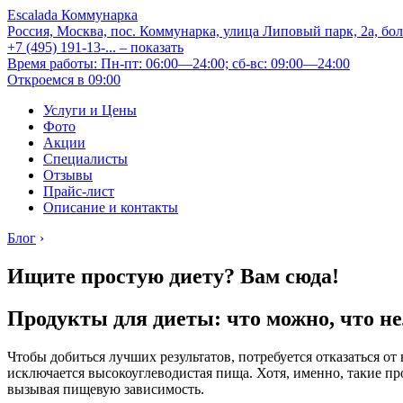
Escalada Коммунарка
Россия, Москва, пос. Коммунарка, улица Липовый парк, 2а, бо
+7 (495) 191-13-...
– показать
Время работы: Пн-пт: 06:00—24:00; сб-вс: 09:00—24:00
Откроемся в 09:00
Услуги и Цены
Фото
Акции
Специалисты
Отзывы
Прайс-лист
Описание и контакты
Блог
›
Ищите простую диету? Вам сюда!
Продукты для диеты: что можно, что н
Чтобы добиться лучших результатов, потребуется отказаться о
исключается высокоуглеводистая пища. Хотя, именно, такие пр
вызывая пищевую зависимость.