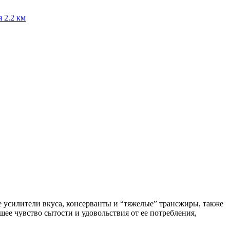
я
2.2 км
ве усилители вкуса, консерванты и “тяжелые” трансжиры, также
ее чувство сытости и удовольствия от ее потребления,