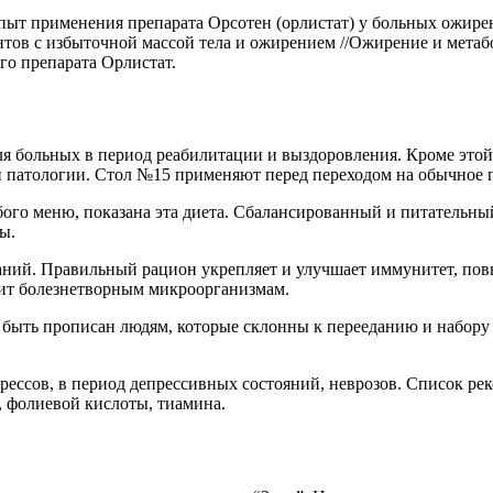
Опыт применения препарата Орсотен (орлистат) у больных ожире
ов с избыточной массой тела и ожирением //Ожирение и метабо
о препарата Орлистат.
для больных в период реабилитации и выздоровления. Кроме это
й патологии. Стол №15 применяют перед переходом на обычное п
бого меню, показана эта диета. Сбалансированный и питательны
ы.
аний. Правильный рацион укрепляет и улучшает иммунитет, по
оит болезнетворным микроорганизмам.
быть прописан людям, которые склонны к перееданию и набору 
трессов, в период депрессивных состояний, неврозов. Список р
, фолиевой кислоты, тиамина.