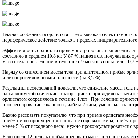
Важная особенность орлистата — его высокая селективность: он
периферическое действие только в пределах пищеварительного 
Эффективность орлистата продемонстрирована в многочисленн
составило в среднем 10,8 кг. У 87 % пациентов, получавших ор
массы тела при лечении в течение 6–9 месяцев составило 10,7 %
Наряду со снижением массы тела при длительном приёме орлист
и липопротеидов низкой плотности (на 3,5 %) .
Результаты исследований показали, что снижение массы тела н
на кардиометаболические факторы риска: приводило к значите
орлистатом сохранялось в течение 4 лет . При лечении орлист
прогрессирование сахарного диабета 2 типа, уменьшалась по
Важно рассказать покупателю, что при приёме орлистата необ
приём пищи пропущен или пища не содержит жира, приём препа
менее 5 % от исходного веса), нужно проконсультироваться с 
Если после 12 недель приёма препарата масса тела не снижаетс