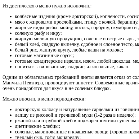
Из диетического меню нужно исключить:
колбасные изделия (кроме докторской), копчености, сосис
мясо с жировыми прослойками, птицу с кожей, баранину, у
жирные виды рыбы: мойву, лосось, горбушу, скумбрию и д
соленую рыбу и икру;
жирную молочную продукцию, соленые и острые сыры, то
белый хлеб, сладкую выпечку, сдобное и слоеное тесто, 
белый рис, манную крупу, любые каши на молоке;
готовые магазинные соусы;
готовые кондитерские изделия, изюм, любой шоколад, мед
напитки: газированные, сладкие, алкогольные, какао.
Одним из обязательных требований диеты является отказ от со
Мануила Певзнера, провоцируют аппетит. Современные врачи-д
очень понадобятся для вкуса в не соленых блюдах.
Можно вносить в меню периодически:
докторскую колбасу и натуральные сардельки из говядины 
лапшу из рисовой и гречневой муки (1-2 раза в неделю);
ржаной или отрубной хлеб в поджаренном или сушеном ви
диетические хлебцы;
соленые, маринованные и квашеные овощи (хорошо пром
твердый сыр, тофу, моцареллу;