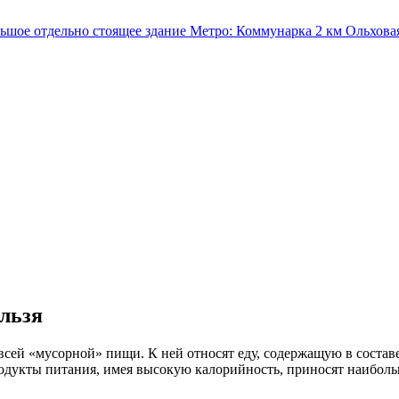
льшое отдельно стоящее здание
Метро:
Коммунарка
2 км
Ольхова
ельзя
т всей «мусорной» пищи. К ней относят еду, содержащую в соста
одукты питания, имея высокую калорийность, приносят наибольш