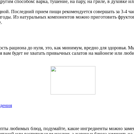
им способом: варка, тушение, на пару, на гриле, в духовке ил
ной. Последний прием пищи рекомендуется совершать за 3-4 час
годы. Из натуральных компонентов можно приготовить фруктово
.
ость рациона до нуля, это, как минимум, вредно для здоровья.
я вам будет не хватать привычных салатов на майонезе или люб
удения
пты любимых блюд, подумайте, какие ингредиенты можно замен
метаной или растительным маслом, а жареные блюда заменить на