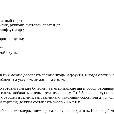
алатный перец;
лик, рукколу, листовой салат и др.;
йпфрут и др.;
орции в день);
ты;
кой окунь;
а в них можно добавлять свежие ягоды и фрукты, иногда орехи 
, яблочным уксусом, лимонным соком.
о готовить легкие бульоны, вегетарианские щи и борщ, овощные 
лить, добавить зелень, томатную пасту. От 3-5 г соли в сутки 
 овощей и зелени, заправленных лимонным соком или 2 ч.л. оли
 тефтели) должна составлять около 200-250 г.
 большим содержанием крахмала лучше сократить. Из овощей мо