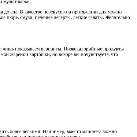
и мультиварке.
а до сна. В качестве перекусов на протяжении дня можно
е пюре, смузи, печеные десерты, легкие салаты. Желательно
 Мы лишь показываем варианты. Низкокалорийные продукты
имой жареной картошки, но вскоре вы почувствуете, что
ить более лёгкими. Например, вместо майонеза можно
 варёные или приготовленные на пару.