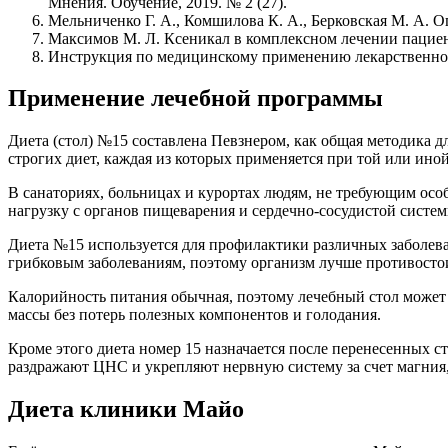
Мнения. Обучение, 2019. № 2 (27).
Мельниченко Г. А., Комшилова К. А., Берковская М. А. 
Максимов М. Л. Ксеникал в комплексном лечении пациент
Инструкция по медицинскому применению лекарственног
Применение лечебной программы
Диета (стол) №15 составлена Певзнером, как общая методика 
строгих диет, каждая из которых применяется при той или ино
В санаториях, больницах и курортах людям, не требующим осо
нагрузку с органов пищеварения и сердечно-сосудистой систем
Диета №15 используется для профилактики различных заболев
грибковым заболеваниям, поэтому организм лучше противост
Калорийность питания обычная, поэтому лечебный стол может 
массы без потерь полезных компонентов и голодания.
Кроме этого диета номер 15 назначается после перенесенных с
раздражают ЦНС и укрепляют нервную систему за счет магния
Диета клиники Майо