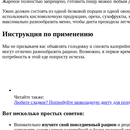
Жареное полностью запрещено, готовить пищу можно любым друг
Ужин должен состоять из одной белковой порции и одной овощ
использовать кисломолочную продукцию, орехи, сухофрукты, я
максимально разнообразить меню, чтобы диета проходила легче
Инструкция по применению
Мы не призываем вас объявлять голодовку и снизить калорийн
могут отлично разнообразить рацион. Возможно, в первое врем
потребность в этой еде попросту исчезла.
Читайте также:
Любите сладкое? Попробуйте шоколадную диету для пох
Вот несколько простых советов:
Внимательно
изучите свой повседневный рацион
и реце
заправлять салаты менее калорийной и более полезной с