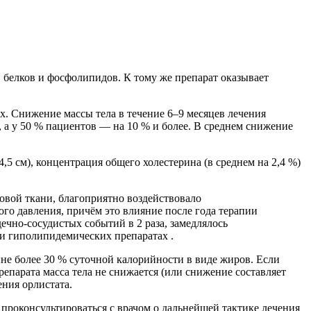
, белков и фосфолипидов. К тому же препарат оказывает
 Снижение массы тела в течение 6–9 месяцев лечения
, а у 50 % пациентов — на 10 % и более. В среднем снижение
,5 см), концентрация общего холестерина (в среднем на 2,4 %)
ровой ткани, благоприятно воздействовало
го давления, причём это влияние после года терапии
ечно-сосудистых событий в 2 раза, замедлялось
и гиполипидемических препаратах .
не более 30 % суточной калорийности в виде жиров. Если
епарата масса тела не снижается (или снижение составляет
ения орлистата.
о проконсультироваться с врачом о дальнейшей тактике лечения