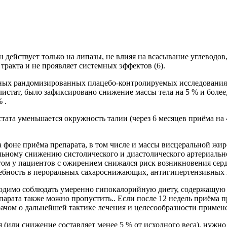
 действует только на липазы, не влияя на всасывание углеводов
тракта и не проявляет системных эффектов (6).
ых рандомизированных плацебо-контролируемых исследованиях.
листат, было зафиксировано снижение массы тела на 5 % и более
 .
ата уменьшается окружность талии (через 6 месяцев приёма на 4
а фоне приёма препарата, в том числе и массы висцеральной жи
льному снижению систолического и диастолического артериально
атом у пациентов с ожирением снижался риск возникновения серд
требность в пероральных сахароснижающих, антигипертензивных 
ходимо соблюдать умеренно гипокалорийную диету, содержащую 
рата также можно пропустить.. Если после 12 недель приёма пр
врачом о дальнейшей тактике лечения и целесообразности примен
я (или снижение составляет менее 5 % от исходного веса), нужн