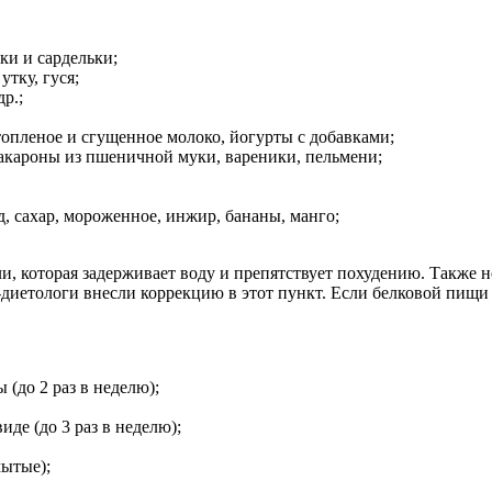
ки и сардельки;
тку, гуся;
р.;
пленое и сгущенное молоко, йогурты с добавками;
макароны из пшеничной муки, вареники, пельмени;
, сахар, мороженное, инжир, бананы, манго;
ли, которая задерживает воду и препятствует похудению. Также
иетологи внесли коррекцию в этот пункт. Если белковой пищи д
(до 2 раз в неделю);
де (до 3 раз в неделю);
ытые);