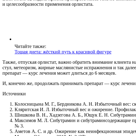
и целесообразности применения орлистата.
Читайте также:
Тощая диета: жёсткий путь к красивой фигуре
Также, отпуская орлистат, важно обратить внимание клиента н
стул, метеоризм, жирные маслянистые испражнения и так далее
препарат — курс лечения может длиться до 6 месяцев.
И, конечно же, продолжать принимать препарат — курс лечения
Источники
Колосницына М. Г., Бердникова А. Н. Избыточный вес: ско
Кляритская И. Л. Избыточный вес и ожирение. Профилакт
Шишкова В. Н., Хадзегова А. Б., Ющук Е. Н. Сибутрамин
Максимов М. Л. Сибутрамин и сибутраминсодержащие пре
№ 3.
Аметов А. С. и др. Ожирение как неинфекционная эпидем