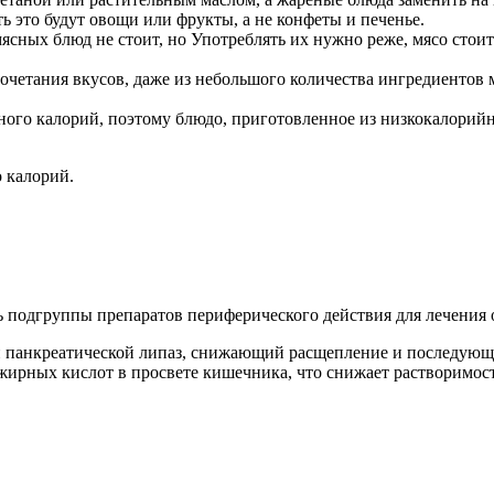
ть это будут овощи или фрукты, а не конфеты и печенье.
мясных блюд не стоит, но Употреблять их нужно реже, мясо сто
четания вкусов, даже из небольшого количества ингредиентов 
много калорий, поэтому блюдо, приготовленное из низкокалорий
 калорий.
 подгруппы препаратов периферического действия для лечения
панкреатической липаз, снижающий расщепление и последующе
ирных кислот в просвете кишечника, что снижает растворимост