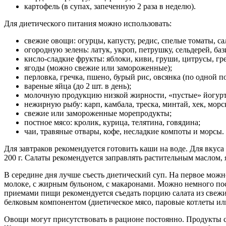
картофель (в супах, запеченную 2 раза в неделю).
Для диетического питания можно использовать:
свежие овощи: огурцы, капусту, редис, спелые томаты, с
огородную зелень: латук, укроп, петрушку, сельдерей, бази
кисло-сладкие фрукты: яблоки, киви, груши, цитрусы, гре
ягоды (можно свежие или замороженные);
перловка, гречка, пшено, бурый рис, овсянка (по одной п
вареные яйца (до 2 шт. в день);
молочную продукцию низкой жирности, «пустые» йогур
нежирную рыбу: карп, камбала, треска, минтай, хек, морс
свежие или замороженные морепродукты;
постное мясо: кролик, курица, телятина, говядина;
чаи, травяные отвары, кофе, несладкие компоты и морсы.
Для завтраков рекомендуется готовить каши на воде. Для вкус
200 г. Салаты рекомендуется заправлять растительным маслом
В середине дня лучше съесть диетический суп. На первое можн
молоке, с жирным бульоном, с макаронами. Можно немного посо
приемами пищи рекомендуется съедать порцию салата из свежих
белковым компонентом (диетическое мясо, паровые котлеты или
Овощи могут присутствовать в рационе постоянно. Продукты с