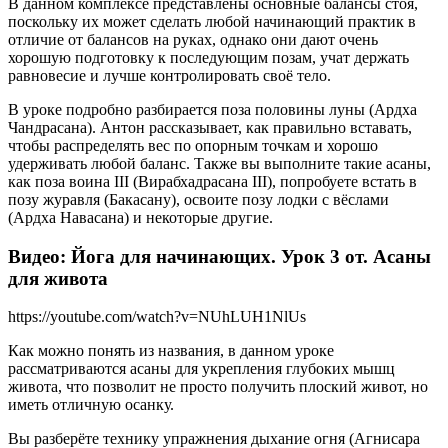
В данном комплексе представлены основные балансы стоя,
поскольку их может сделать любой начинающий практик в
отличие от балансов на руках, однако они дают очень
хорошую подготовку к последующим позам, учат держать
равновесие и лучше контролировать своё тело.
В уроке подробно разбирается поза половины луны (Ардха
Чандрасана). Антон рассказывает, как правильно вставать,
чтобы распределять вес по опорным точкам и хорошо
удерживать любой баланс. Также вы выполните такие асаны,
как поза воина III (Вирабхадрасана III), попробуете встать в
позу журавля (Бакасану), освоите позу лодки с вёслами
(Ардха Навасана) и некоторые другие.
Видео: Йога для начинающих. Урок 3 от. Асаны
для живота
https://youtube.com/watch?v=NUhLUH1NlUs
Как можно понять из названия, в данном уроке
рассматриваются асаны для укрепления глубоких мышц
живота, что позволит не просто получить плоский живот, но
иметь отличную осанку.
Вы разберёте технику упражнения дыхание огня (Агнисара