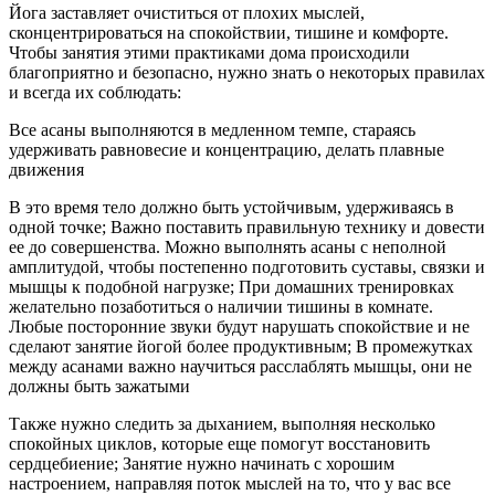
Йога заставляет очиститься от плохих мыслей,
сконцентрироваться на спокойствии, тишине и комфорте.
Чтобы занятия этими практиками дома происходили
благоприятно и безопасно, нужно знать о некоторых правилах
и всегда их соблюдать:
Все асаны выполняются в медленном темпе, стараясь
удерживать равновесие и концентрацию, делать плавные
движения
В это время тело должно быть устойчивым, удерживаясь в
одной точке; Важно поставить правильную технику и довести
ее до совершенства. Можно выполнять асаны с неполной
амплитудой, чтобы постепенно подготовить суставы, связки и
мышцы к подобной нагрузке; При домашних тренировках
желательно позаботиться о наличии тишины в комнате.
Любые посторонние звуки будут нарушать спокойствие и не
сделают занятие йогой более продуктивным; В промежутках
между асанами важно научиться расслаблять мышцы, они не
должны быть зажатыми
Также нужно следить за дыханием, выполняя несколько
спокойных циклов, которые еще помогут восстановить
сердцебиение; Занятие нужно начинать с хорошим
настроением, направляя поток мыслей на то, что у вас все