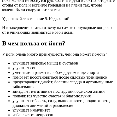
пока колени не коснутся рук. Согните руки в локтях, оторвите
стопы от пола и встаньте голенями на плечи так, чтобы
колени были снаружи от локтей.
Удерживайте в течение 5-10 дыханий.
И в завершение статьи отвечу на самые популярные вопросы
от начинающих заниматься йогой дома.
В чем польза от йоги?
У йоги очень много преимуществ, чем она может помочь?
улучшает здоровье мышц и суставов
улучшает сон
уменьшает травмы в любом другом виде спорта
помогает восстановиться после силовых тренировок
предотвращает диабет, болезни сердца и аутоиммунные
заболевания
замедляет негативные последствия офисной жизни
появляется чувство счастья и благополучия.
улучшает гибкость, силу, выносливость, подвижность,
диапазон движений и равновесие
улучшает иммунитет
избавляет от депрессии