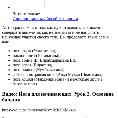
Читайте также:
7 причин заняться йогой женщинам
Антон расскажет, о том, как нужно дышать, как именно
совершать движения, как не зажимать и не напрягать
ненужные участки своего тела. Вы проделаете такие асаны,
как:
поза стула (Уткатасана),
наклон вниз (Уттанасана),
поза воина III (Вирабхадрасана III),
поза героя (Вирасана),
поза планки (Кумбхакасана),
собака, смотрящая вниз (Адхо Мукха Шванасана),
поза кошки (Марджариасана) и некоторые другие
базовые позы.
Видео: Йога для начинающих. Урок 2. Освоение
баланса
https://youtube.com/watch?v=Jk9sH4Mkze4