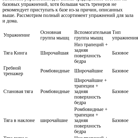
базовых упражнений, хотя большая часть тренеров не
рекомендует приступать к базе из-за причин, описанных
выше. Рассмотрим полный ассортимент упражнений для зала
и дома.
Основная
Вспомогательная
Тип
Упражнение
группа мышц
группа мышц
упражнения
Низ трапеций +
задняя
Тяга Кинга
Широчайшая
Базовое
поверхность
бедра
Гребной
Ромбовидные
Широчайшие
Базовое
тренажер
Широчайшие +
трапеции +
Становая тяга
Ромбовидные
задняя
Базовое
поверхность
бедра
Ромбовидные +
трапеции +
Тяга в наклоне
широчайшие
задняя
Базовое
поверхность
бедра