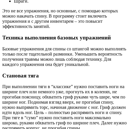
Шраги.
Это не все упражнения, но основные, с помощью которых
можно накачать спину. В программу стоит включить
упражнения и с другим инвентарем – это повысит
эффективность занятий.
Техника выполнения базовых упражнений
Базовые упражнения для спины со штангой можно выполнять
только после тщательной разминки. Уменьшить вероятность
получения травмы можно лишь соблюдая технику. Для
каждого упражнения она будет уникальной.
Становая тяга
При выполнении тяги в “классике” нужно поставить ноги на
ширине плеч или немного уже, прогнуть их в коленях, не
прогибая поясницу, обхватить гриф руками чуть шире, чем по
ширине ног. Поднимая взгляд вверх, не прогибая спину,
нужно выпрямить торс, начиная движение с ног. Гриф должен
идти вдоль ног. Цель – полностью распрямить ноги и спину.
При тяге в “сумо” нужно поставить ноги максимально
широко, руками обхватить гриф по ширине плеч. Далее нужно
распрямить корпус, не прогибая спины.