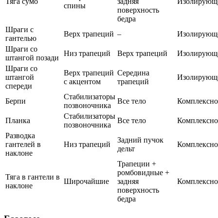
Тяга сумо
задняя
Изолирующ
спины
поверхность
бедра
Шраги с
Верх трапеций
–
Изолирующ
гантелью
Шраги со
Низ трапеций
Верх трапеций
Изолирующ
штангой позади
Шраги со
Верх трапеций
Середина
штангой
Изолирующ
с акцентом
трапеций
спереди
Стабилизаторы
Берпи
Все тело
Комплексно
позвоночника
Стабилизаторы
Планка
Все тело
Комплексно
позвоночника
Разводка
Задний пучок
гантелей в
Низ трапеций
Комплексно
дельт
наклоне
Трапеции +
ромбовидные +
Тяга в гантели в
Широчайшие
задняя
Комплексно
наклоне
поверхность
бедра