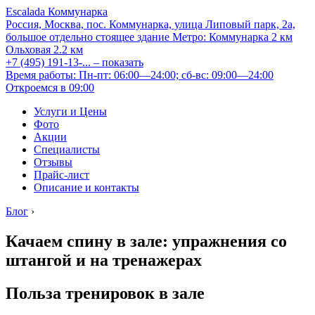
Escalada Коммунарка
Россия, Москва, пос. Коммунарка, улица Липовый парк, 2а,
большое отдельно стоящее здание
Метро:
Коммунарка
2 км
Ольховая
2.2 км
+7 (495) 191-13-...
– показать
Время работы: Пн-пт: 06:00—24:00; сб-вс: 09:00—24:00
Откроемся в 09:00
Услуги и Цены
Фото
Акции
Специалисты
Отзывы
Прайс-лист
Описание и контакты
Блог
›
Качаем спину в зале: упражнения со
штангой и на тренажерах
Польза тренировок в зале