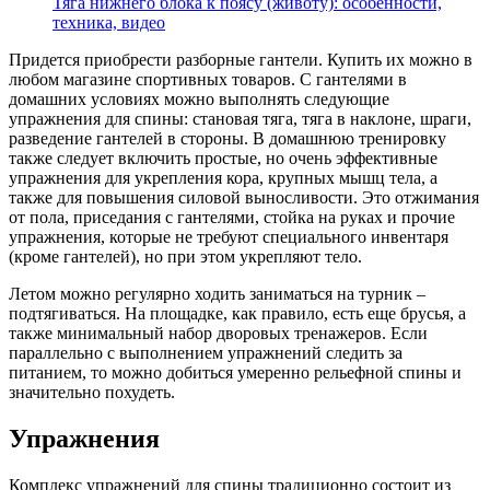
Тяга нижнего блока к поясу (животу): особенности,
техника, видео
Придется приобрести разборные гантели. Купить их можно в
любом магазине спортивных товаров. С гантелями в
домашних условиях можно выполнять следующие
упражнения для спины: становая тяга, тяга в наклоне, шраги,
разведение гантелей в стороны. В домашнюю тренировку
также следует включить простые, но очень эффективные
упражнения для укрепления кора, крупных мышц тела, а
также для повышения силовой выносливости. Это отжимания
от пола, приседания с гантелями, стойка на руках и прочие
упражнения, которые не требуют специального инвентаря
(кроме гантелей), но при этом укрепляют тело.
Летом можно регулярно ходить заниматься на турник –
подтягиваться. На площадке, как правило, есть еще брусья, а
также минимальный набор дворовых тренажеров. Если
параллельно с выполнением упражнений следить за
питанием, то можно добиться умеренно рельефной спины и
значительно похудеть.
Упражнения
Комплекс упражнений для спины традиционно состоит из