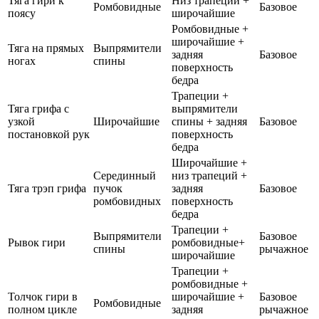
Тяга гири к
Низ трапеций +
Ромбовидные
Базовое
поясу
широчайшие
Ромбовидные +
широчайшие +
Тяга на прямых
Выпрямители
задняя
Базовое
ногах
спины
поверхность
бедра
Трапеции +
Тяга грифа с
выпрямители
узкой
Широчайшие
спины + задняя
Базовое
постановкой рук
поверхность
бедра
Широчайшие +
Серединный
низ трапеций +
Тяга трэп грифа
пучок
задняя
Базовое
ромбовидных
поверхность
бедра
Трапеции +
Выпрямители
Базовое
Рывок гири
ромбовидные+
спины
рычажное
широчайшие
Трапеции +
ромбовидные +
Толчок гири в
широчайшие +
Базовое
Ромбовидные
полном цикле
задняя
рычажное