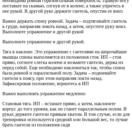
необходима ровная горизонтальная поверхность. Правую ногу
поставьте на скамью, согнув ее в колене, а также упритесь в
нее рукой. В другой руке держите гантель, опустив ее вниз
Важно держать спину ровной. Задача – подтягивайте гантель
к груди, направляя локоть назад, а затем, опустите руку вниз.
Выполните упражнение и другой рукой
Выполните упражнение и другой рукой.
Тяга в наклоне. Это упражнение с гантелями на широчайшие
мышцы спины выполняется из положения стоя. ИП – стоя
прямо, согните слегка колени и возьмите гантели, держа их
перед собой. Еще необходимо наклониться так, чтобы спина
была ровной и параллельной полу. Задача – поднимайте
гантели к поясу, при этом направляя локти назад.
Зафиксировав положение, вернитесь в ИП
Важно выполнять упражнение медленно
Становая тяга. ИП – встаньте прямо, а затем, наклоните
корпус до того уровня, как он станет параллельным полом. В
руках держите гантели прямым хватом. В том случае, если для
тренировки используется средний или большой вес, то лучше
брать гантели из положения сидя