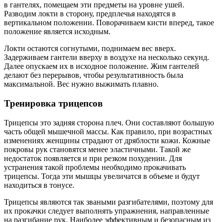
в гантелях, помещаем эти предметы на уровне ушей.
Разводим локти в сторону, предплечья находятся в
вертикальном положении. Поворачиваем кисти вперед, такое
положение является исходным.
Локти остаются согнутыми, поднимаем вес вверх.
Задерживаем гантели вверху в воздухе на несколько секунд.
Далее опускаем их в исходное положение. Жим гантелей
делают без перерывов, чтобы результативность была
максимальной. Вес нужно выжимать плавно.
Тренировка трицепсов
Трицепсы это задняя сторона плеч. Они составляют большую
часть общей мышечной массы. Как правило, при возрастных
изменениях женщины страдают от дряблости кожи. Кожные
покровы рук становятся менее эластичными. Такой же
недостаток появляется и при резком похудении. Для
устранения такой проблемы необходимо прокачивать
трицепсы. Тогда эти мышцы увеличатся в объеме и будут
находиться в тонусе.
Трицепсы являются так зваными разгибателями, поэтому для
их прокачки следует выполнять упражнения, направленные
на разгибание рук. Наиболее эффективным и безопасным из