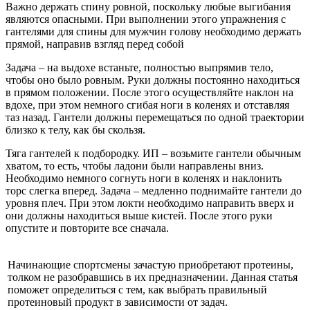
Важно держать спину ровной, поскольку любые выгибания
являются опасными. При выполнении этого упражнения с
гантелями для спины для мужчин голову необходимо держать
прямой, направив взгляд перед собой
Задача – на выдохе встаньте, полностью выпрямив тело,
чтобы оно было ровным. Руки должны постоянно находиться
в прямом положении. После этого осуществляйте наклон на
вдохе, при этом немного сгибая ноги в коленях и отставляя
таз назад. Гантели должны перемещаться по одной траектории
близко к телу, как бы скользя.
Тяга гантелей к подбородку. ИП – возьмите гантели обычным
хватом, то есть, чтобы ладони были направлены вниз.
Необходимо немного согнуть ноги в коленях и наклонить
торс слегка вперед. Задача – медленно поднимайте гантели до
уровня плеч. При этом локти необходимо направить вверх и
они должны находиться выше кистей. После этого руки
опустите и повторите все сначала.
Начинающие спортсмены зачастую приобретают протеины,
толком не разобравшись в их предназначении. Данная статья
поможет определиться с тем, как выбрать правильный
протеиновый продукт в зависимости от задач.