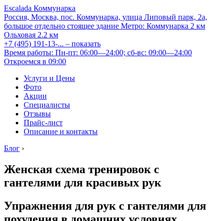
Escalada Коммунарка
Россия, Москва, пос. Коммунарка, улица Липовый парк, 2а,
большое отдельно стоящее здание
Метро:
Коммунарка
2 км
Ольховая
2.2 км
+7 (495) 191-13-...
– показать
Время работы: Пн-пт: 06:00—24:00; сб-вс: 09:00—24:00
Откроемся в 09:00
Услуги и Цены
Фото
Акции
Специалисты
Отзывы
Прайс-лист
Описание и контакты
Блог
›
Женская схема тренировок с
гантелями для красивых рук
Упражнения для рук с гантелями для
похудения в домашних условиях