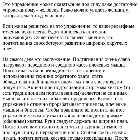
Это упражнение может оказаться не под силу даже достаточно
«прокачанному» человеку. Редко можно увидеть женщину,
которая делает подтягивания
Если же вы решитесь на это упражнение, то ваши рельефные,
точеные руки всегда будут привлекать внимание
окружающих. Существует устоявшееся мнение, что
подтягивания способствуют развитию широких округлых
плеч
На самом деле это заблуждение. Подтягивания очень слабо
нагружают переднюю и среднюю часть плечевых мышц.
Подтягиваясь на перекладине без отягощений и
использования техники обратного хвата, стать
обладательницей широких округлых плеч у вас вряд ли
получится. Акцент при подтягивании с прямым хватом (то
есть традиционным подтягиванием) делается на спинных
мышцах, а также на сгибателях предплечья. Кроме того,
упражнение отлично прорабатывает трицепсы, плечевые
мышцы и бицепсы. Чтобы правильно выполнить данное
упражнение, нужно ухватиться за перекладину прямым
(обычным) хватом. Руки следует держать на ширине плеч.
После этого вам нужно повиснуть на турнике, немного
прогнув спину и перекрестив ноги. Сгибая локти, нужно
начать подтягиваться, касаясь грудью перекладины. После