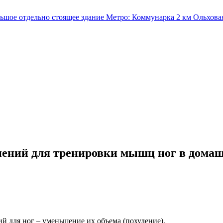
льшое отдельно стоящее здание
Метро:
Коммунарка
2 км
Ольхова
нений для тренировки мышц ног в дома
й для ног – уменьшение их объема (похудение).