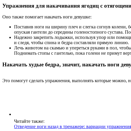
Упражнения для накачивания ягодиц с отягощен
Оно также помогает накачать ноги девушке:
Поставив ноги на ширину плеч и слегка согнув колени, б
опуская гантели до середины голеностопного сустава. П
Надежно закрепить лодыжки, используя упор или помощь
и следя, чтобы спина и бедра составляли прямую линию.
Лечь животом на скамью и упереться руками в пол, чтобы
Поднимать стопы с гантелью, пока голени не примут верт
Накачать худые бедра, значит, накачать ноги дев
Это помогут сделать упражнения, выполнять которые можно, н
Читайте также:
Отведение ноги назад в тренажере: вариации упражнения 