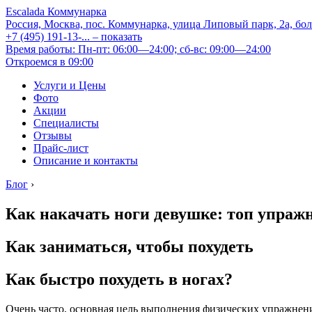
Escalada Коммунарка
Россия, Москва, пос. Коммунарка, улица Липовый парк, 2а, бо
+7 (495) 191-13-...
– показать
Время работы: Пн-пт: 06:00—24:00; сб-вс: 09:00—24:00
Откроемся в 09:00
Услуги и Цены
Фото
Акции
Специалисты
Отзывы
Прайс-лист
Описание и контакты
Блог
›
Как накачать ноги девушке: топ упраж
Как заниматься, чтобы похудеть
Как быстро похудеть в ногах?
Очень часто, основная цель выполнения физических упражнени