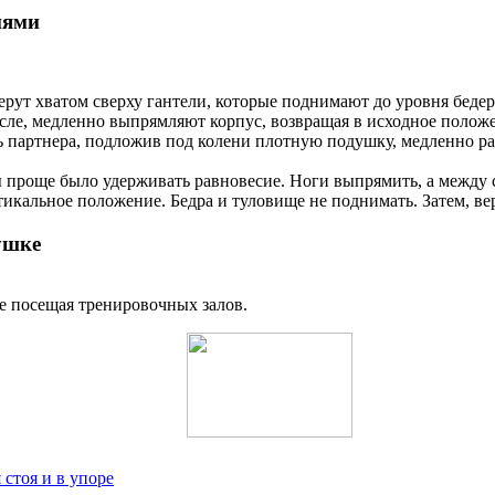
иями
ерут хватом сверху гантели, которые поднимают до уровня бедер
осле, медленно выпрямляют корпус, возвращая в исходное полож
 партнера, подложив под колени плотную подушку, медленно раз
 проще было удерживать равновесие. Ноги выпрямить, а между с
икальное положение. Бедра и туловище не поднимать. Затем, ве
ушке
е посещая тренировочных залов.
стоя и в упоре