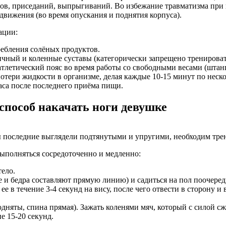
дов, приседаний, выпрыгиваний. Во избежание травматизма при
движения (во время опускания и поднятия корпуса).
ации:
требления солёных продуктов.
ный и коленные суставы (категорически запрещено тренировать
тлетический пояс во время работы со свободными весами (штанг
отери жидкости в организме, делая каждые 10-15 минут по неско
часа после последнего приёма пищи.
способ накачать ноги девушке
обы последние выглядели подтянутыми и упругими, необходим т
ыполняться сосредоточенно и медленно:
ело.
 и бедра составляют прямую линию) и садиться на пол поочеред
ее в течение 3-4 секунд на вису, после чего отвести в сторону 
одняты, спина прямая). Зажать коленями мяч, который с силой сж
е 15-20 секунд.