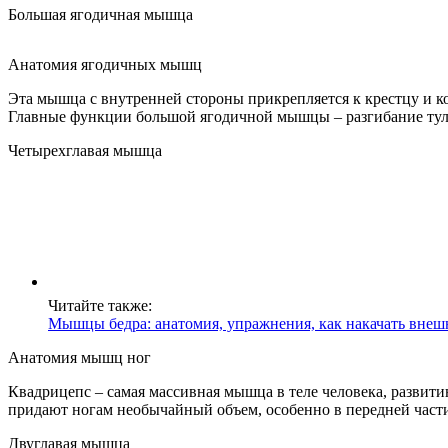
Большая ягодичная мышца
Анатомия ягодичных мышц
Эта мышца с внутренней стороны прикрепляется к крестцу и ко
Главные функции большой ягодичной мышцы – разгибание тулови
Четырехглавая мышца
Читайте также:
Мышцы бедра: анатомия, упражнения, как накачать вне
Анатомия мышц ног
Квадрицепс – самая массивная мышца в теле человека, разви
придают ногам необычайный объем, особенно в передней части
Двуглавая мышца