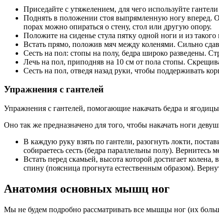
Приседайте с утяжелением, для чего используйте гантели 
Поднять в положении стоя выпрямленную ногу вперед. Он
порах можно опираться о стену, стол или другую опору.
Положите на сиденье стула пятку одной ноги и из такого
Встать прямо, положив мяч между коленями. Сильно сдав
Сесть на пол: стопы на полу, бедра широко разведены. С
Лечь на пол, приподняв на 10 см от пола стопы. Скрещив
Сесть на пол, отведя назад руки, чтобы поддерживать кор
Упражнения с гантелей
Упражнения с гантелей, помогающие накачать бедра и ягодицы
Оно так же предназначено для того, чтобы накачать ноги девуш
В каждую руку взять по гантели, разогнуть локти, постав
собираетесь сесть (бедра параллельны полу). Вернитесь 
Встать перед скамьей, высота которой достигает колена, 
спину (поясница прогнута естественным образом). Верну
Анатомия основных мышц ног
Мы не будем подробно рассматривать все мышцы ног (их больше