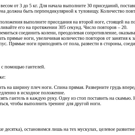
весом от 3 до 5 кг. Для начала выполните 30 приседаний, постав
а должна быть перпендикулярной к туловищу. Количество повтор
 положения выполните приседания на второй ноге, стоящей на пол
ливайте его на протяжении 305 секунд. Число повторов – 20.
тремиться соединить колени, преодолевая сопротивление, оказыва
ать прямые ноги, увеличивая количество повторов от занятия к 
пус. Прямые ноги приподнять от пола, развести в стороны, соед
 с помощью гантелей.
ке:
ить на ширину плеч ноги. Спина прямая. Разверните грудь вперед
медленно в исходное положение.
взять гантель в каждую руку. Одну из стоп поставить на скамью.
ться, чтобы выполнить тренинг для другой ноги.
 десятка), остановимся лишь на тех мускулах, целевое развитие