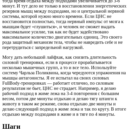
тогда время отдыха между подходами увеличивается до 3-6
минут. И тут дело не только в восстановлении энергетических
резервов мышц между подходами, но и центральной нервной
системы, которой нужно много времени. Если ЦНС не
восстановится полностью, тогда нервный импульс от мозга к
мышцам будет «глушиться», и человек не сможет выдать
максимальное усилие, так как не будет задействовано
максимальное количество двигательных единиц. Это своего
рода защитный механизм тела, чтобы не навредить себе и не
перетрудиться с запредельной нагрузкой.
Могу дать небольшой лайфхак, как снизить длительность
силовой тренировки, если в процессе прорабатывается
несколько мышечных групп, а то и все тело. Используйте
систему Чарльза Поликвина, когда чередуются упражнения на
мышцы антагонисты. Я ее испытал на своих силовых
FullBody-тренировках — работает отлично, по силовым
результатам не бьет, ЦНС не страдает. Например, я делаю
рабочий подход в жиме лежа на 3-4 повторения с большим
весом, потом две минуты отдыхаю и делаю тягу штанги к
животу в таком же режиме, снова отдыхаю две минуты и
делаю следующий подход в жиме лежа и так по кругу. В итоге
отдыхаю между подходами в жиме и в тяге по 4 минуты.
Шаги