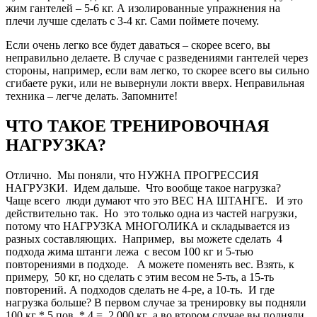
жим гантелей – 5-6 кг. А изолированные упражнения на
плечи лучше сделать с 3-4 кг. Сами поймете почему.
Если очень легко все будет даваться – скорее всего, вы
неправильно делаете. В случае с разведениями гантелей через
стороны, например, если вам легко, то скорее всего вы сильно
сгибаете руки, или не вывернули локти вверх. Неправильная
техника – легче делать. Запомните!
ЧТО ТАКОЕ ТРЕНИРОВОЧНАЯ
НАГРУЗКА?
Отлично. Мы поняли, что НУЖНА ПРОГРЕССИЯ
НАГРУЗКИ. Идем дальше. Что вообще такое нагрузка?
Чаще всего люди думают что это ВЕС НА ШТАНГЕ. И это
действительно так. Но это только одна из частей нагрузки,
потому что НАГРУЗКА МНОГОЛИКА и складывается из
разных составляющих. Например, вы можете сделать 4
подхода жима штанги лежа с весом 100 кг и 5-тью
повторениями в подходе. А можете поменять вес. Взять, к
примеру, 50 кг, но сделать с этим весом не 5-ть, а 15-ть
повторений. А подходов сделать не 4-ре, а 10-ть. И где
нагрузка больше? В первом случае за тренировку вы подняли
100 кг * 5 пов. * 4 = 2.000 кг а во втором случае вы подняли