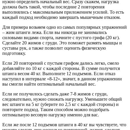
нужно определить начальный вес. Сразу скажем, нагрузка
должна быть такой, чтобы последние 2 повторения
выполнялись с максимальным приложением усилий. То есть
каждый подход необходимо завершать мышечным отказом.
Для примера возьмем одно из самых популярных упражнений
– жим штанги лежа. Если вы никогда не занимались
силовыми видами спорта, начните с пустого грифа (20 кг).
Сделайте 20 жимов с груди. Это поможет размять мышцы и
суставы рук, а также позволит оценить физическую
подготовку.
Если 20 повторений с пустым грифом дались легко, смело
добавляйте по 10 кг с каждой стороны. В сумме получится
штанга весом 40 кг. Выполните 12 подъемов. Если отказ
наступил в интервале «8-12», значит, в данном упражнении
вы смогли найти оптимальный начальный вес.
Если не получилось сделать даже 7-8 жимов с груди,
следовательно, нужно снижать нагрузку. Уменьшите общий
вес штанги на 5 кг (уберите по 2,5 кг с каждой стороны) и
повторите подход. Таким способом можно подобрать
оптимальную весовую нагрузку именно для вас.
Если же после 12 подъемов штанги в 40 кг вы чувствуете, что
можете сделать еще несколько повторений, значит, следует