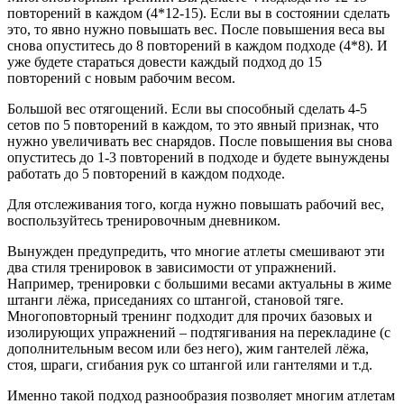
повторений в каждом (4*12-15). Если вы в состоянии сделать
это, то явно нужно повышать вес. После повышения веса вы
снова опуститесь до 8 повторений в каждом подходе (4*8). И
уже будете стараться довести каждый подход до 15
повторений с новым рабочим весом.
Большой вес отягощений. Если вы способный сделать 4-5
сетов по 5 повторений в каждом, то это явный признак, что
нужно увеличивать вес снарядов. После повышения вы снова
опуститесь до 1-3 повторений в подходе и будете вынуждены
работать до 5 повторений в каждом подходе.
Для отслеживания того, когда нужно повышать рабочий вес,
воспользуйтесь тренировочным дневником.
Вынужден предупредить, что многие атлеты смешивают эти
два стиля тренировок в зависимости от упражнений.
Например, тренировки с большими весами актуальны в жиме
штанги лёжа, приседаниях со штангой, становой тяге.
Многоповторный тренинг подходит для прочих базовых и
изолирующих упражнений – подтягивания на перекладине (с
дополнительным весом или без него), жим гантелей лёжа,
стоя, шраги, сгибания рук со штангой или гантелями и т.д.
Именно такой подход разнообразия позволяет многим атлетам