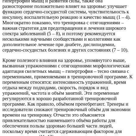
гипертрофии мышц и развития силы, также она
разносторонне положительно влияет на здоровье: улучшает
функцию сердечно-сосудистой системы, чувствительность к
инсулину, воспалительную реакцию и качество мышц (1 – 4).
Многократно показано, что тренировка с отягощениями –
важная стратегия для предотвращения и лечения широкого
спектра заболеваний (5 – 8), и поэтому рекомендуется
несколькими научными сообществами и коллегиями как
дополнительное лечение при диабете, дислипидемии,
сердечно-сосудистых болезнях и других состояниях (7 – 10).
Кроме полезного влияния на здоровье, упомянутого выше,
вызванная упражнениями с отягощениями морфологическая
адаптация скелетных мышц – гипертрофия – тесно связана с
переменными, применяемыми в тренировочной программе. К
переменным относятся: интенсивность упражнений, время
отдыха между подходами, скорость, порядок и вид
упражнений, частота и объём занятий. Эти переменные
регулируются в хорошо разработанной тренировочной
программе. Как правило, объёмом пренебрегают. Тренеры и
исследователи снижают тренировочный объём для экономии
времени на тренировку. Отчасти это объясняется
привлекательностью наименьшего объёма работы для
обеспечения пользы здоровью большей части людей,
поскольку время считается сдерживающим фактором для