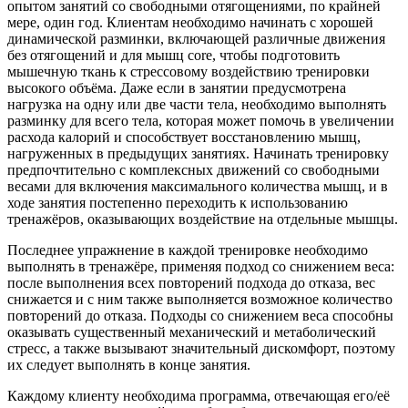
опытом занятий со свободными отягощениями, по крайней
мере, один год. Клиентам необходимо начинать с хорошей
динамической разминки, включающей различные движения
без отягощений и для мышц core, чтобы подготовить
мышечную ткань к стрессовому воздействию тренировки
высокого объёма. Даже если в занятии предусмотрена
нагрузка на одну или две части тела, необходимо выполнять
разминку для всего тела, которая может помочь в увеличении
расхода калорий и способствует восстановлению мышц,
нагруженных в предыдущих занятиях. Начинать тренировку
предпочтительно с комплексных движений со свободными
весами для включения максимального количества мышц, и в
ходе занятия постепенно переходить к использованию
тренажёров, оказывающих воздействие на отдельные мышцы.
Последнее упражнение в каждой тренировке необходимо
выполнять в тренажёре, применяя подход со снижением веса:
после выполнения всех повторений подхода до отказа, вес
снижается и с ним также выполняется возможное количество
повторений до отказа. Подходы со снижением веса способны
оказывать существенный механический и метаболический
стресс, а также вызывают значительный дискомфорт, поэтому
их следует выполнять в конце занятия.
Каждому клиенту необходима программа, отвечающая его/её