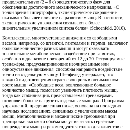
продолжительную (2 – 6 с) эксцентрическую фазу для
обеспечения достаточного механического напряжения. «С
точки зрения гипертрофии, эксцентрическое сокращение
оказывает большее влияние на развитие мышц. В частности,
эксцентрические упражнения связывают с более
значительным увеличением синтеза белка» (Schoenfeld, 2010).
Комплексные, многосуставные движения со свободными
весами, например, со штангой, гантелями и гирями, включают
большое количество разных мышц и могут оказывать
значительное метаболическое воздействие при занятиях,
особенно в диапазоне повторений от 12 до 20. Регулируемые
тренажёры, предусматривающие изолированные или
односуставные движения, способны направить воздействие
точно на отдельную мышцу. Шенфельд утверждает, что
каждый вид отягощения играет свою роль в оптимальном
росте мышц: «Свободные веса, вовлекающие большое
количество мышц, помогают увеличить плотность мышц,
тогда как стабилизация, предоставляемая тренажёрами,
позволяет больше нагрузить отдельные мышцы». Программа
упражнений, представленная ниже, основана на последних
научных исследованиях, связанных с увеличением массы
мышц. Метаболические и механические требования при
тренировке высокого объёма могут вызывать серьёзные
повреждения мышц и рекомендуются только для клиентов с