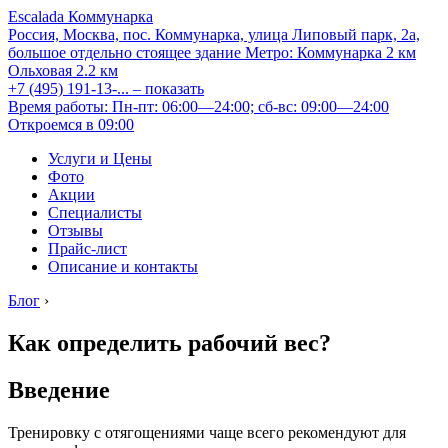
Escalada Коммунарка
Россия, Москва, пос. Коммунарка, улица Липовый парк, 2а,
большое отдельно стоящее здание
Метро:
Коммунарка
2 км
Ольховая
2.2 км
+7 (495) 191-13-...
– показать
Время работы: Пн-пт: 06:00—24:00; сб-вс: 09:00—24:00
Откроемся в 09:00
Услуги и Цены
Фото
Акции
Специалисты
Отзывы
Прайс-лист
Описание и контакты
Блог
›
Как определить рабочий вес?
Введение
Тренировку с отягощениями чаще всего рекомендуют для