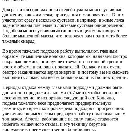
Для развития силовых показателей нужны многосуставные
движения, как жим лежа, приседания и становая тяга. В них
участвуют сразу несколько суставов, например, в жиме лежа
задействованы плечевые и локтевые суставы одновременно.
Подобная многосуставная активность в целом активирует
больше мышечной массы, что позволяет вам поднимать более
тяжелый снаряд.
Во время тяжелых подходов работу выполняют, главным
образом, те мышечные волокна, которые мы называем быстро-
сокращающимися; они лучше отвечают на силовой тренинг
ростом объема и силовых показателей. Однако у них очень
быстро заканчивается заряд энергии, и поэтому вы не сможете
выполнить с тяжелым весом большое количество повторений.
Периоды отдыха между главными подходами должны быть
достаточно продолжительными (5-7 мин), чтобы неполное
восстановление не испортило следующий сет. Конечно,
подъем тяжелого веса предполагает предварительную
разминку, во время которой череда подходов с прогрессивно
увеличивающимся весом предваряет работу с максимальным
тоннажем. Атлеты, работающие на силу, также стараются
избегать мышечного отказа, и эту технику берут на
вооружение, преимущественно, бодибилдеры.