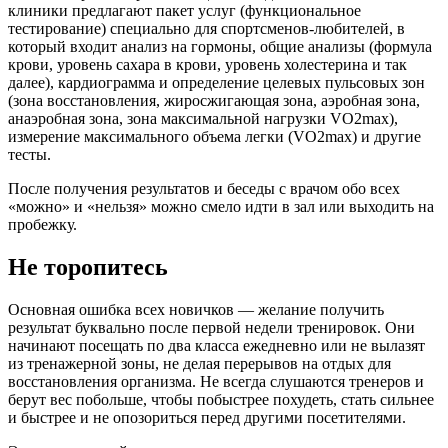
клиники предлагают пакет услуг (функциональное
тестирование) специально для спортсменов-любителей, в
который входит анализ на гормоны, общие анализы (формула
крови, уровень сахара в крови, уровень холестерина и так
далее), кардиограмма и определение целевых пульсовых зон
(зона восстановления, жиросжигающая зона, аэробная зона,
анаэробная зона, зона максимальной нагрузки VO2max),
измерение максимального объема легки (VO2max) и другие
тесты.
После получения результатов и беседы с врачом обо всех
«можно» и «нельзя» можно смело идти в зал или выходить на
пробежку.
Не торопитесь
Основная ошибка всех новичков — желание получить
результат буквально после первой недели тренировок. Они
начинают посещать по два класса ежедневно или не вылазят
из тренажерной зоны, не делая перерывов на отдых для
восстановления организма. Не всегда слушаются тренеров и
берут вес побольше, чтобы побыстрее похудеть, стать сильнее
и быстрее и не опозориться перед другими посетителями.