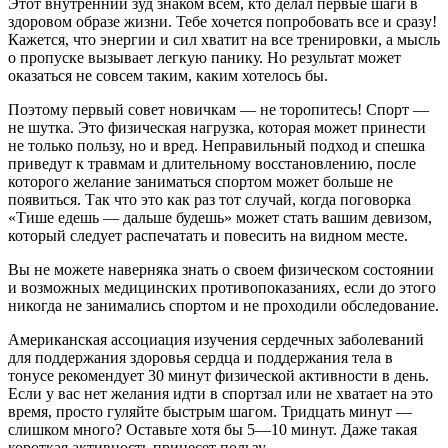
Этот внутренний зуд знаком всем, кто делал первые шаги в
здоровом образе жизни. Тебе хочется попробовать все и сразу!
Кажется, что энергии и сил хватит на все тренировки, а мысль
о пропуске вызывает легкую панику. Но результат может
оказаться не совсем таким, каким хотелось бы.
Поэтому первый совет новичкам — не торопитесь! Спорт —
не шутка. Это физическая нагрузка, которая может принести
не только пользу, но и вред. Неправильный подход и спешка
приведут к травмам и длительному восстановлению, после
которого желание заниматься спортом может больше не
появиться. Так что это как раз тот случай, когда поговорка
«Тише едешь — дальше будешь» может стать вашим девизом,
который следует распечатать и повесить на видном месте.
Вы не можете наверняка знать о своем физическом состоянии
и возможных медицинских противопоказаниях, если до этого
никогда не занимались спортом и не проходили обследование.
Американская ассоциация изучения сердечных заболеваний
для поддержания здоровья сердца и поддержания тела в
тонусе рекомендует 30 минут физической активности в день.
Если у вас нет желания идти в спортзал или не хватает на это
время, просто гуляйте быстрым шагом. Тридцать минут —
слишком много? Оставьте хотя бы 5—10 минут. Даже такая
короткая активность принесет пользу.