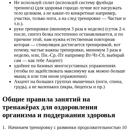
Не используй сплит (используй систему фулбоди
тренинга) (для здоровья гораздо лучше все нагружать
тело целиком, а не какие-то конкретные например,
участки, только ноги, а на след тренировке — Частые и
т.п.).
руки тренировки (минимум 3 раза в неделю) (суток 2-х
после, синтез белка постепенно останавливается, и по
причине этой, нам нужна естественная повторная
которая — стимуляция достигается тренировкой, вот
почему, частые важны тренировки, минимум 3 раза в
неделю, или, Пн.-Ср.-Пт например Вт-Чт-Сб, выбирай
сам — как тебе Акцент)
удобнее на базовых многосуставных упражнениях
(чтобы по задействовать максимуму как можно больше
мышц в или том ином упражнении)
Акцент на больших группах мышечных (ноги, спина,
грудь), а не маленьких (икры, бицепсы и пр.)
Общие правила занятий на
тренажёрах для оздоровления
организма и поддержания здоровья
1. Начинаем тренировку с разминки продолжительностью 10