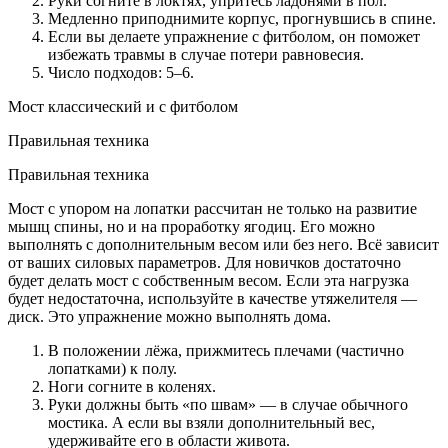
Руки согните в локтях, упритесь ладонями в пол.
Медленно приподнимите корпус, прогнувшись в спине.
Если вы делаете упражнение с фитболом, он поможет
избежать травмы в случае потери равновесия.
Число подходов: 5–6.
Мост классический и с фитболом
Правильная техника
Правильная техника
Мост с упором на лопатки рассчитан не только на развитие
мышц спины, но и на проработку ягодиц. Его можно
выполнять с дополнительным весом или без него. Всё зависит
от ваших силовых параметров. Для новичков достаточно
будет делать мост с собственным весом. Если эта нагрузка
будет недостаточна, используйте в качестве утяжелителя —
диск. Это упражнение можно выполнять дома.
В положении лёжа, прижмитесь плечами (частично
лопатками) к полу.
Ноги согните в коленях.
Руки должны быть «по швам» — в случае обычного
мостика. А если вы взяли дополнительный вес,
удерживайте его в области живота.