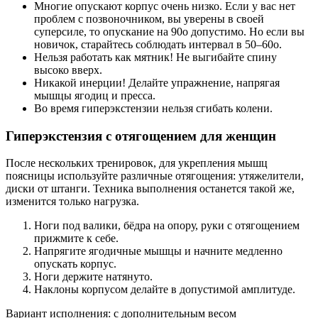
Многие опускают корпус очень низко. Если у вас нет
проблем с позвоночником, вы уверены в своей
суперсиле, то опускание на 90о допустимо. Но если вы
новичок, старайтесь соблюдать интервал в 50–60о.
Нельзя работать как мятник! Не выгибайте спину
высоко вверх.
Никакой инерции! Делайте упражнение, напрягая
мышцы ягодиц и пресса.
Во время гиперэкстензии нельзя сгибать колени.
Гиперэкстензия с отягощением для женщин
После нескольких тренировок, для укрепления мышц
поясницы используйте различные отягощения: утяжелители,
диски от штанги. Техника выполнения останется такой же,
изменится только нагрузка.
Ноги под валики, бёдра на опору, руки с отягощением
прижмите к себе.
Напрягите ягодичные мышцы и начните медленно
опускать корпус.
Ноги держите натянуто.
Наклоны корпусом делайте в допустимой амплитуде.
Вариант исполнения: с дополнительным весом