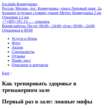
Escalada Коммунарка
Россия, Москва, пос. Коммунарка, улица Липовый парк, 2а,
большое отдельно стоящее здание
Метро:
Коммунарка
2 км
Ольховая
2.2 км
+7 (495) 191-13-...
– показать
Время работы: Пн-пт: 06:00—24:00; сб-вс: 09:00—24:00
Откроемся в 09:00
Услуги и Цены
Фото
Акции
Специалисты
Отзывы
Прайс-лист
Описание и контакты
Блог
›
Как тренировать здоровье в
тренажерном зале
Первый раз в зале: ложные мифы