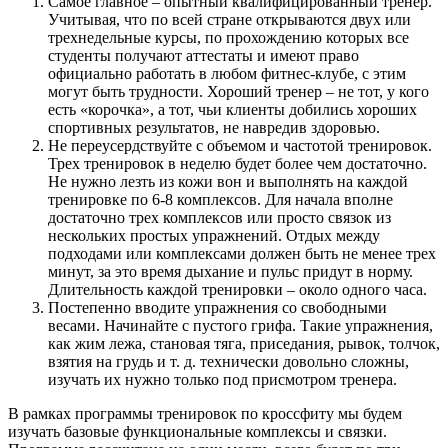
Самое главное – опытный квалифицированный тренер.
Учитывая, что по всей стране открываются двух или
трехнедельные курсы, по прохождению которых все
студенты получают аттестаты и имеют право
официально работать в любом фитнес-клубе, с этим
могут быть трудности. Хороший тренер – не тот, у кого
есть «корочка», а тот, чьи клиенты добились хороших
спортивных результатов, не навредив здоровью.
Не переусердствуйте с объемом и частотой тренировок.
Трех тренировок в неделю будет более чем достаточно.
Не нужно лезть из кожи вон и выполнять на каждой
тренировке по 6-8 комплексов. Для начала вполне
достаточно трех комплексов или просто связок из
нескольких простых упражнений. Отдых между
подходами или комплексами должен быть не менее трех
минут, за это время дыхание и пульс придут в норму.
Длительность каждой тренировки – около одного часа.
Постепенно вводите упражнения со свободными
весами. Начинайте с пустого грифа. Такие упражнения,
как жим лежа, становая тяга, приседания, рывок, толчок,
взятия на грудь и т. д. технически довольно сложны,
изучать их нужно только под присмотром тренера.
В рамках программы тренировок по кроссфиту мы будем
изучать базовые функциональные комплексы и связки.