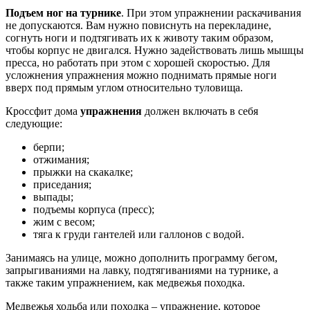
Подъем ног на турнике
. При этом упражнении раскачивания
не допускаются. Вам нужно повиснуть на перекладине,
согнуть ноги и подтягивать их к животу таким образом,
чтобы корпус не двигался. Нужно задействовать лишь мышцы
пресса, но работать при этом с хорошей скоростью. Для
усложнения упражнения можно поднимать прямые ноги
вверх под прямым углом относительно туловища.
Кроссфит дома
упражнения
должен включать в себя
следующие:
берпи;
отжимания;
прыжки на скакалке;
приседания;
выпады;
подъемы корпуса (пресс);
жим с весом;
тяга к груди гантелей или галлонов с водой.
Занимаясь на улице, можно дополнить программу бегом,
запрыгиваниями на лавку, подтягиваниями на турнике, а
также таким упражнением, как медвежья походка.
Медвежья ходьба или походка – упражнение, которое