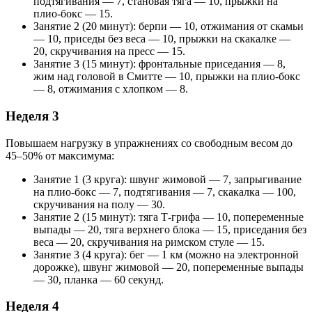
подтягивания — 7, становая тяга — 10, прыжки на
плио-бокс — 15.
Занятие 2 (20 минут): берпи — 10, отжимания от скамьи
— 10, приседы без веса — 10, прыжки на скакалке —
20, скручивания на пресс — 15.
Занятие 3 (15 минут): фронтальные приседания — 8,
жим над головой в Смитте — 10, прыжки на плио-бокс
— 8, отжимания с хлопком — 8.
Неделя 3
Повышаем нагрузку в упражнениях со свободным весом до
45–50% от максимума:
Занятие 1 (3 круга): швунг жимовой — 7, запрыгивание
на плио-бокс — 7, подтягивания — 7, скакалка — 100,
скручивания на полу — 30.
Занятие 2 (15 минут): тяга Т-грифа — 10, попеременные
выпады — 20, тяга верхнего блока — 15, приседания без
веса — 20, скручивания на римском стуле — 15.
Занятие 3 (4 круга): бег — 1 км (можно на электронной
дорожке), швунг жимовой — 20, попеременные выпады
— 30, планка — 60 секунд.
Неделя 4