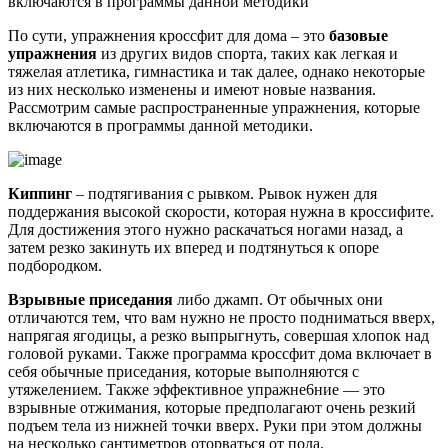
включаются в программы данной методики
По сути, упражнения кроссфит для дома – это
базовые
упражнения
из других видов спорта, таких как легкая и
тяжелая атлетика, гимнастика и так далее, однако некоторые
из них несколько изменены и имеют новые названия.
Рассмотрим самые распространенные упражнения, которые
включаются в программы данной методики.
Киппинг
– подтягивания с рывком. Рывок нужен для
поддержания высокой скорости, которая нужна в кроссифите.
Для достижения этого нужно раскачаться ногами назад, а
затем резко закинуть их вперед и подтянуться к опоре
подбородком.
Взрывные приседания
либо джамп. От обычных они
отличаются тем, что вам нужно не просто подниматься вверх,
напрягая ягодицы, а резко выпрыгнуть, совершая хлопок над
головой руками. Также программа кроссфит дома включает в
себя обычные приседания, которые выполняются с
утяжелением. Также эффективное упражне6ние — это
взрывные отжимания, которые предполагают очень резкий
подъем тела из нижней точки вверх. Руки при этом должны
на несколько сантиметров оторваться от пола.