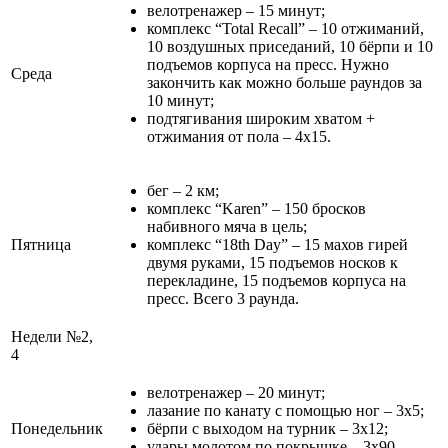
велотренажер – 15 минут;
комплекс “Total Recall” – 10 отжиманий,
10 воздушных приседаний, 10 бёрпи и 10
подъемов корпуса на пресс. Нужно
Среда
закончить как можно больше раундов за
10 минут;
подтягивания широким хватом +
отжимания от пола – 4х15.
бег – 2 км;
комплекс “Karen” – 150 бросков
набивного мяча в цель;
Пятница
комплекс “18th Day” – 15 махов гирей
двумя руками, 15 подъемов носков к
перекладине, 15 подъемов корпуса на
пресс. Всего 3 раунда.
Недели №2,
4
велотренажер – 20 минут;
лазание по канату с помощью ног – 3х5;
Понедельник
бёрпи с выходом на турник – 3х12;
удары молотом по покрышке – 3х90