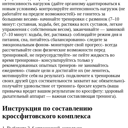
интенсивность нагрузок (дайте организму адаптироваться к
новым условиям)- контролируйте интенсивность нагрузок (не
работайте на пределе возможностей)- не гонитесь за
большими весами- начинайте тренировки с разминок (7–10
минут: суставная, ходьба, бег, растяжка всех суставов, легкие
упражнения с собственным весом), заканчивайте — заминкой
(7–10 минут: ходьба, бег, растяжка)- соблюдайте режим дня и
питания, сна, питайтесь сбалансированно- следите за
эмоциональным фоном- мониторьте свой прогресс- всегда
рассчитывайте свои физические возможности перед
тренировкой, не переусердствуйте- не пейте жидкость во
время тренировки– консультируйтесь только у
рекомендованных опытных тренеров- не занимайтесь
ежедневно- ставьте цели и достигайте их (не ленитесь,
мотивируйте себя на результат)- подключите к тренировкам
своих друзей (дух состязательности захватит вас обязательно)-
получайте удовольствие от тренинга- бросьте курить (ваша
привычка вредит вашим результатам по кроссфиту: здоровый
дыхательный аппарат — важная составляющая тренинга).
Инструкция по составлению
кроссфитовского комплекса