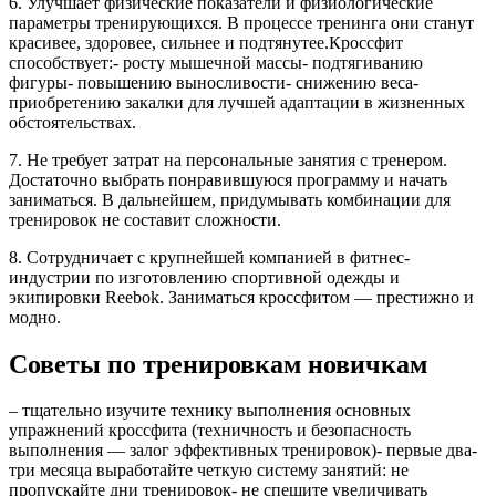
6. Улучшает физические показатели и физиологические
параметры тренирующихся. В процессе тренинга они станут
красивее, здоровее, сильнее и подтянутее.Кроссфит
способствует:- росту мышечной массы- подтягиванию
фигуры- повышению выносливости- снижению веса-
приобретению закалки для лучшей адаптации в жизненных
обстоятельствах.
7. Не требует затрат на персональные занятия с тренером.
Достаточно выбрать понравившуюся программу и начать
заниматься. В дальнейшем, придумывать комбинации для
тренировок не составит сложности.
8. Сотрудничает с крупнейшей компанией в фитнес-
индустрии по изготовлению спортивной одежды и
экипировки Reebok. Заниматься кроссфитом — престижно и
модно.
Советы по тренировкам новичкам
– тщательно изучите технику выполнения основных
упражнений кроссфита (техничность и безопасность
выполнения — залог эффективных тренировок)- первые два-
три месяца выработайте четкую систему занятий: не
пропускайте дни тренировок- не спешите увеличивать