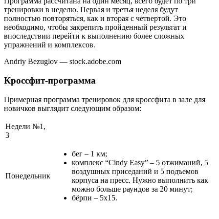
Программа рассчитана на один месяц, всего будет по три
тренировки в неделю. Первая и третья неделя будут
полностью повторяться, как и вторая с четвертой. Это
необходимо, чтобы закрепить пройденный результат и
впоследствии перейти к выполнению более сложных
упражнений и комплексов.
Andriy Bezuglov — stock.adobe.com
Кроссфит-программа
Примерная программа тренировок для кроссфита в зале для
новичков выглядит следующим образом:
Недели №1,
3
бег – 1 км;
комплекс “Cindy Easy” – 5 отжиманий, 5
воздушных приседаний и 5 подъемов
Понедельник
корпуса на пресс. Нужно выполнить как
можно больше раундов за 20 минут;
бёрпи – 5х15.