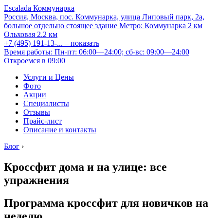
Escalada Коммунарка
Россия, Москва, пос. Коммунарка, улица Липовый парк, 2а,
большое отдельно стоящее здание
Метро:
Коммунарка
2 км
Ольховая
2.2 км
+7 (495) 191-13-...
– показать
Время работы: Пн-пт: 06:00—24:00; сб-вс: 09:00—24:00
Откроемся в 09:00
Услуги и Цены
Фото
Акции
Специалисты
Отзывы
Прайс-лист
Описание и контакты
Блог
›
Кроссфит дома и на улице: все
упражнения
Программа кроссфит для новичков на
неделю