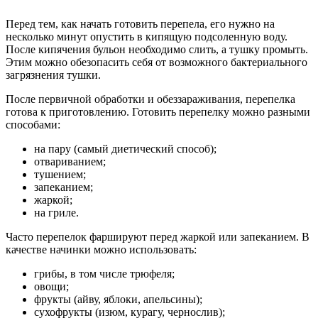
Перед тем, как начать готовить перепела, его нужно на
несколько минут опустить в кипящую подсоленную воду.
После кипячения бульон необходимо слить, а тушку промыть.
Этим можно обезопасить себя от возможного бактериального
загрязнения тушки.
После первичной обработки и обеззараживания, перепелка
готова к приготовлению. Готовить перепелку можно разными
способами:
на пару (самый диетический способ);
отвариванием;
тушением;
запеканием;
жаркой;
на гриле.
Часто перепелок фаршируют перед жаркой или запеканием. В
качестве начинки можно использовать:
грибы, в том числе трюфеля;
овощи;
фрукты (айву, яблоки, апельсины);
сухофрукты (изюм, курагу, чернослив);