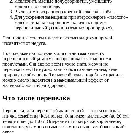
Исключить мясные полуфабрикаты, уменьшить
количество соли в еде.
Вычеркнуть из рациона крепкий алкоголь, табак.
Для ускорения замещения при атеросклерозе «плохого»
холестерина на «хороший» включить в диету
перепелиные яйца (но в разумных пропорциях).
Эти простые советы вместе с рекомендациями врачей
избавиться от недуга.
По содержанию полезных для организма веществ
перепелиные яйца могут посоревноваться с многими
продуктами. Однако во всем нужно знать меру и не
пересекать ее. Не нужно заниматься самолечением, ведь
природу не обманешь. Только соблюдая подобные правила
можно смело надеяться на максимальный эффект от
маленьких носителей здоровья.
Что такое перепелка
Перепелка, или перепел обыкновенный — это маленькая
птичка семейства Фазановых. Она имеет маленькое (до 20 см)
тельце и вес до 150 г. Оперение птички рыже-коричневое,
отличается у самцов и самок. Самцов выделяет более яркий
окрас.