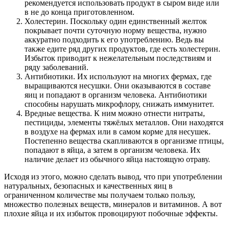
рекомендуется использовать продукт в сыром виде или
в не до конца приготовленном.
Холестерин. Поскольку один единственный желток
покрывает почти суточную норму вещества, нужно
аккуратно подходить к его употреблению. Ведь вы
также едите ряд других продуктов, где есть холестерин.
Избыток приводит к нежелательным последствиям и
ряду заболеваний.
Антибиотики. Их используют на многих фермах, где
выращиваются несушки. Они оказываются в составе
яиц и попадают в организм человека. Антибиотики
способны нарушать микрофлору, снижать иммунитет.
Вредные вещества. К ним можно отнести нитраты,
пестициды, элементы тяжёлых металлов. Они находятся
в воздухе на фермах или в самом корме для несушек.
Постепенно вещества скапливаются в организме птицы,
попадают в яйца, а затем в организм человека. Их
наличие делает из обычного яйца настоящую отраву.
Исходя из этого, можно сделать вывод, что при употреблении
натуральных, безопасных и качественных яиц в
ограниченном количестве мы получаем только пользу,
множество полезных веществ, минералов и витаминов. А вот
плохие яйца и их избыток провоцируют побочные эффекты.