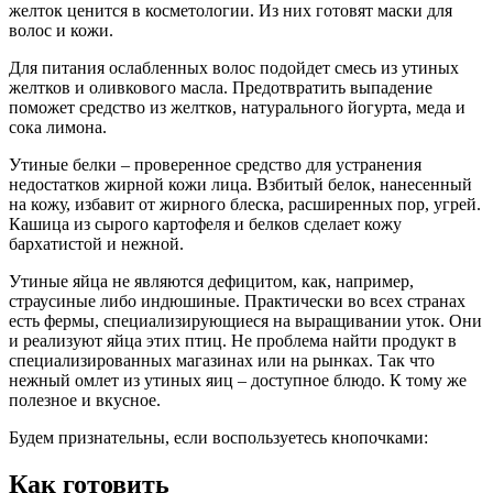
желток ценится в косметологии. Из них готовят маски для
волос и кожи.
Для питания ослабленных волос подойдет смесь из утиных
желтков и оливкового масла. Предотвратить выпадение
поможет средство из желтков, натурального йогурта, меда и
сока лимона.
Утиные белки – проверенное средство для устранения
недостатков жирной кожи лица. Взбитый белок, нанесенный
на кожу, избавит от жирного блеска, расширенных пор, угрей.
Кашица из сырого картофеля и белков сделает кожу
бархатистой и нежной.
Утиные яйца не являются дефицитом, как, например,
страусиные либо индюшиные. Практически во всех странах
есть фермы, специализирующиеся на выращивании уток. Они
и реализуют яйца этих птиц. Не проблема найти продукт в
специализированных магазинах или на рынках. Так что
нежный омлет из утиных яиц – доступное блюдо. К тому же
полезное и вкусное.
Будем признательны, если воспользуетесь кнопочками:
Как готовить