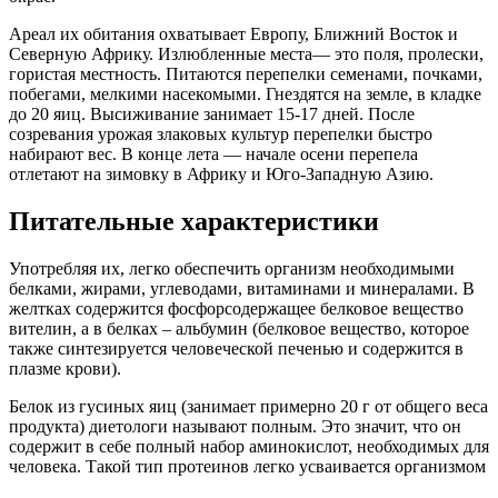
Ареал их обитания охватывает Европу, Ближний Восток и
Северную Африку. Излюбленные места— это поля, пролески,
гористая местность. Питаются перепелки семенами, почками,
побегами, мелкими насекомыми. Гнездятся на земле, в кладке
до 20 яиц. Высиживание занимает 15-17 дней. После
созревания урожая злаковых культур перепелки быстро
набирают вес. В конце лета — начале осени перепела
отлетают на зимовку в Африку и Юго-Западную Азию.
Питательные характеристики
Употребляя их, легко обеспечить организм необходимыми
белками, жирами, углеводами, витаминами и минералами. В
желтках содержится фосфорсодержащее белковое вещество
вителин, а в белках – альбумин (белковое вещество, которое
также синтезируется человеческой печенью и содержится в
плазме крови).
Белок из гусиных яиц (занимает примерно 20 г от общего веса
продукта) диетологи называют полным. Это значит, что он
содержит в себе полный набор аминокислот, необходимых для
человека. Такой тип протеинов легко усваивается организмом