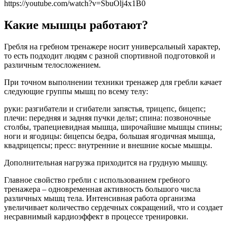
https://youtube.com/watch?v=SbuOlj4x1B0
Какие мышцы работают?
Гребля на гребном тренажере носит универсальный характер,
то есть подходит людям с разной спортивной подготовкой и
различным телосложением.
При точном выполнении техники тренажер для гребли качает
следующие группы мышц по всему телу:
руки: разгибатели и сгибатели запястья, трицепс, бицепс;
плечи: передняя и задняя пучки дельт; спина: позвоночные
столбы, трапециевидная мышца, широчайшие мышцы спины;
ноги и ягодицы: бицепсы бедра, большая ягодичная мышца,
квадрицепсы; пресс: внутренние и внешние косые мышцы.
Дополнительная нагрузка приходится на грудную мышцу.
Главное свойство гребли с использованием гребного
тренажера – одновременная активность большого числа
различных мышц тела. Интенсивная работа организма
увеличивает количество сердечных сокращений, что и создает
несравнимый кардиоэффект в процессе тренировки.