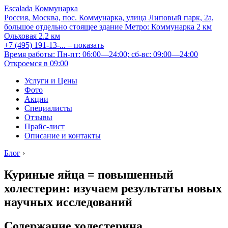
Escalada Коммунарка
Россия, Москва, пос. Коммунарка, улица Липовый парк, 2а,
большое отдельно стоящее здание
Метро:
Коммунарка
2 км
Ольховая
2.2 км
+7 (495) 191-13-...
– показать
Время работы: Пн-пт: 06:00—24:00; сб-вс: 09:00—24:00
Откроемся в 09:00
Услуги и Цены
Фото
Акции
Специалисты
Отзывы
Прайс-лист
Описание и контакты
Блог
›
Куриные яйца = повышенный
холестерин: изучаем результаты новых
научных исследований
Содержание холестерина