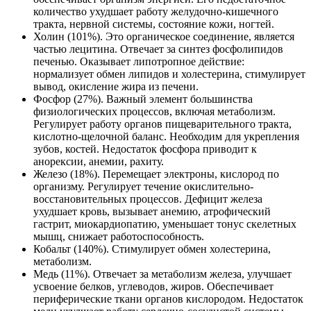
количество ухудшает работу желудочно-кишечного
тракта, нервной системы, состояние кожи, ногтей.
Холин (101%). Это органическое соединение, является
частью лецитина. Отвечает за синтез фосфолипидов
печенью. Оказывает липотропное действие:
нормализует обмен липидов и холестерина, стимулирует
вывод, окисление жира из печени.
Фосфор (27%). Важный элемент большинства
физиологических процессов, включая метаболизм.
Регулирует работу органов пищеварительного тракта,
кислотно-щелочной баланс. Необходим для укрепления
зубов, костей. Недостаток фосфора приводит к
анорексии, анемии, рахиту.
Железо (18%). Перемещает электроны, кислород по
организму. Регулирует течение окислительно-
восстановительных процессов. Дефицит железа
ухудшает кровь, вызывает анемию, атрофический
гастрит, миокардиопатию, уменьшает тонус скелетных
мышц, снижает работоспособность.
Кобальт (140%). Стимулирует обмен холестерина,
метаболизм.
Медь (11%). Отвечает за метаболизм железа, улучшает
усвоение белков, углеводов, жиров. Обеспечивает
периферические ткани органов кислородом. Недостаток