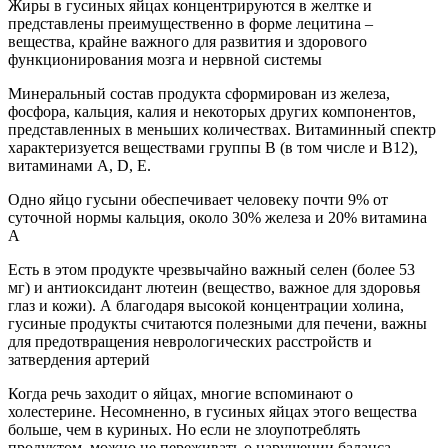
Жиры в гусиных яйцах концентрируются в желтке и
представлены преимущественно в форме лецитина –
вещества, крайне важного для развития и здорового
функционирования мозга и нервной системы
Минеральный состав продукта сформирован из железа,
фосфора, кальция, калия и некоторых других компонентов,
представленных в меньших количествах. Витаминный спектр
характеризуется веществами группы В (в том числе и В12),
витаминами А, D, Е.
Одно яйцо гусыни обеспечивает человеку почти 9% от
суточной нормы кальция, около 30% железа и 20% витамина
А
Есть в этом продукте чрезвычайно важный селен (более 53
мг) и антиоксидант лютеин (вещество, важное для здоровья
глаз и кожи). А благодаря высокой концентрации холина,
гусиные продукты считаются полезными для печени, важны
для предотвращения неврологических расстройств и
затвердения артерий
Когда речь заходит о яйцах, многие вспоминают о
холестерине. Несомненно, в гусиных яйцах этого вещества
больше, чем в куриных. Но если не злоупотреблять
продуктом, можно не переживать о нарушении баланса