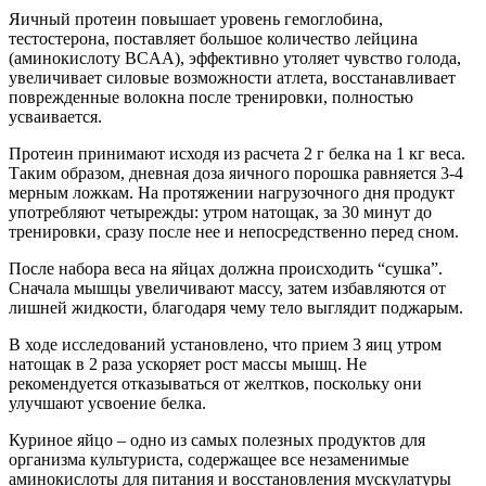
Яичный протеин повышает уровень гемоглобина,
тестостерона, поставляет большое количество лейцина
(аминокислоту BCAA), эффективно утоляет чувство голода,
увеличивает силовые возможности атлета, восстанавливает
поврежденные волокна после тренировки, полностью
усваивается.
Протеин принимают исходя из расчета 2 г белка на 1 кг веса.
Таким образом, дневная доза яичного порошка равняется 3-4
мерным ложкам. На протяжении нагрузочного дня продукт
употребляют четырежды: утром натощак, за 30 минут до
тренировки, сразу после нее и непосредственно перед сном.
После набора веса на яйцах должна происходить “сушка”.
Сначала мышцы увеличивают массу, затем избавляются от
лишней жидкости, благодаря чему тело выглядит поджарым.
В ходе исследований установлено, что прием 3 яиц утром
натощак в 2 раза ускоряет рост массы мышц. Не
рекомендуется отказываться от желтков, поскольку они
улучшают усвоение белка.
Куриное яйцо – одно из самых полезных продуктов для
организма культуриста, содержащее все незаменимые
аминокислоты для питания и восстановления мускулатуры