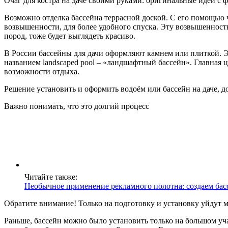
Очаг для костра на даче своими руками: оригинальные идеи с ф
Возможно отделка бассейна террасной доской. С его помощью 
возвышенности, для более удобного спуска. Эту возвышенност
пород, тоже будет выглядеть красиво.
В России бассейны для дачи оформляют камнем или плиткой. Э
названием landscaped pool – «ландшафтный бассейн». Главная 
возможности отдыха.
Решение установить и оформить водоём или бассейн на даче,
Важно понимать, что это долгий процесс
Читайте также:
Необычное применение рекламного полотна: создаем бас
Обратите внимание! Только на подготовку и установку уйдут м
Раньше, бассейн можно было установить только на большом уча