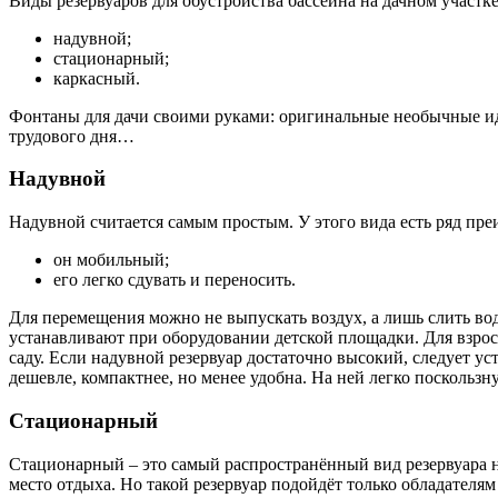
Виды резервуаров для обустройства бассейна на дачном участке
надувной;
стационарный;
каркасный.
Фонтаны для дачи своими руками: оригинальные необычные ид
трудового дня…
Надувной
Надувной считается самым простым. У этого вида есть ряд пре
он мобильный;
его легко сдувать и переносить.
Для перемещения можно не выпускать воздух, а лишь слить воду
устанавливают при оборудовании детской площадки. Для взросло
саду. Если надувной резервуар достаточно высокий, следует у
дешевле, компактнее, но менее удобна. На ней легко поскользн
Стационарный
Стационарный – это самый распространённый вид резервуара на
место отдыха. Но такой резервуар подойдёт только обладателя