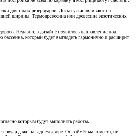
 эта постройка не всем по карману, а кострище могут сделать…
лки для таких резервуаров. Доски устанавливают на
редней ширины. Термодревесина или древесина экзотических
дорого. Недавно, в дизайне появилось направление под
ью бассейна, который будет выглядеть гармонично и расширит
 согласно которым будут выполнять работы.
зервуар даже на заднем дворе. Он займёт мало места, не