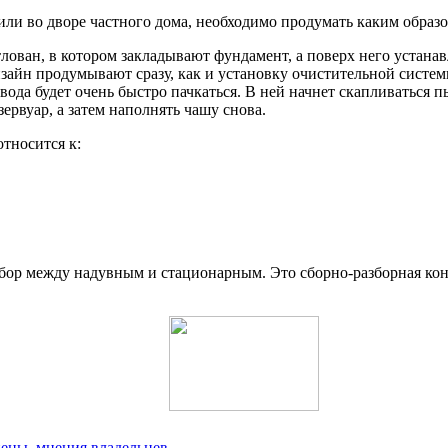
ли во дворе частного дома, необходимо продумать каким образом
лован, в котором закладывают фундамент, а поверх него устана
Дизайн продумывают сразу, как и установку очистительной систем
о вода будет очень быстро пачкаться. В ней начнет скапливаться
зервуар, а затем наполнять чашу снова.
относится к:
бор между надувным и стационарным. Это сборно-разборная конс
цены, мнения владельцев