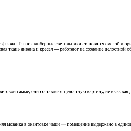
е фьюжн. Разнокалиберные светильники становятся смелой и ор
шевая ткань дивана и кресел — работают на создание целостной 
цветовой гамме, они составляют целостную картину, не вызывая 
иняя мозаика в окантовке чаши — помещение выдержано в едином