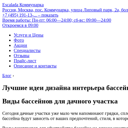
Escalada Коммунарка
Россия, Москва, пос. Коммунарка, улица Липовый парк, 2а, бо
+7 (495) 191-13-...
– показать
Время работы: Пн-пт: 06:00—24:00; сб-вс: 09:00—24:00
Откроемся в 09:00
Услуги и Цены
Фото
Акции
Специалисты
Отзывы
Прайс-лист
Описание и контакты
Блог
›
Лучшие идеи дизайна интерьера бассей
Виды бассейнов для дачного участка
Сегодня дачные участки уже мало чем напоминают грядки, спло
бассейна будут зависеть от ваших предпочтений, стиля, в кото