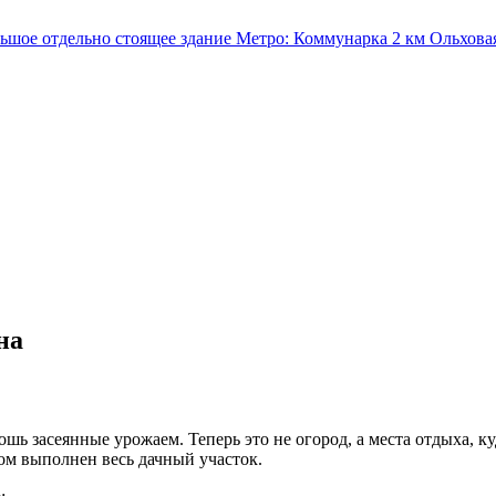
льшое отдельно стоящее здание
Метро:
Коммунарка
2 км
Ольхова
на
шь засеянные урожаем. Теперь это не огород, а места отдыха, к
ром выполнен весь дачный участок.