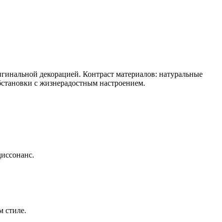
игинальной декорацией. Контраст материалов: натуральные
обстановки с жизнерадостным настроением.
диссонанс.
 стиле.