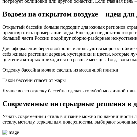
потребует облицовки или другой оснастки. Если главная цель 
Водоем на открытом воздухе – идеи для
Открытый бассейн больше подходит для южных регионов страны
предотвратить промерзание воды. Еще один недостаток открыт
большей части России подойдут сборно-разборные искусствен
Для оформления береговой зоны используются морозостойкие м
себя живые растения: деревья, кустарники и цветы, которые л
цветения которых приходится на разные месяцы. Тогда зона ок
Отделку бассейна можно сделать из мозаичной плитки
Такой бассейн спасет от жары
Лучше всего отделку бассейна сделать голубой мозаичной пли
Современные интерьерные решения в д
Узнать современный стиль в дизайне можно по лаконичности 
стеклу, металлу, зеркальным поверхностям, выбирают холодные