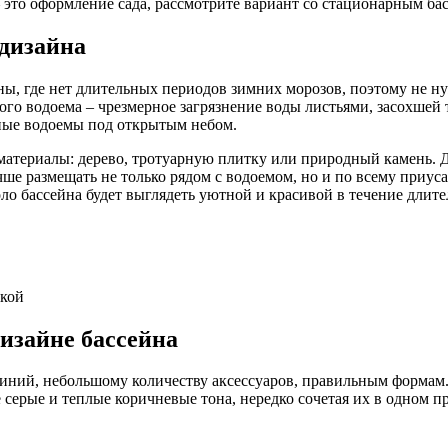
– это оформление сада, рассмотрите вариант со стационарным б
 дизайна
, где нет длительных периодов зимних морозов, поэтому не ну
ого водоема – чрезмерное загрязнение воды листьями, засохше
ные водоемы под открытым небом.
атериалы: дерево, тротуарную плитку или природный камень. Д
учше размещать не только рядом с водоемом, но и по всему приу
оло бассейна будет выглядеть уютной и красивой в течение длит
ткой
изайне бассейна
линий, небольшому количеству аксессуаров, правильным формам
 серые и теплые коричневые тона, нередко сочетая их в одном п