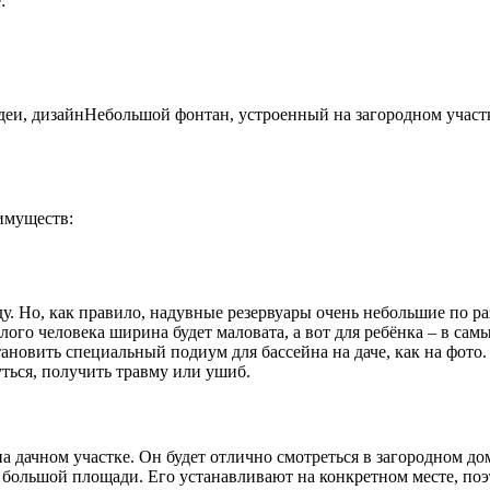
:
еи, дизайнНебольшой фонтан, устроенный на загородном участк
имуществ:
. Но, как правило, надувные резервуары очень небольшие по раз
го человека ширина будет маловата, а вот для ребёнка – в самы
становить специальный подиум для бассейна на даче, как на фот
уться, получить травму или ушиб.
 дачном участке. Он будет отлично смотреться в загородном до
м большой площади. Его устанавливают на конкретном месте, поэ