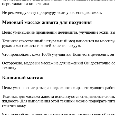
перистальтики кишечника.
Не рекомендую эту процедуру, если у вас есть растяжки.
Медовый массаж живота для похудения
Цель: уменьшение проявлений целлюлита, улучшение кожи, вы
Техника: качественный натуральный мед наносится на массиру
руками массажиста и кожей клиента вакуум.
Что произойдет: кожа 100% улучшится. Если есть целлюлит, он 
Осторожно, медовый массаж не для неженки! Он достаточно бо
технику
Баночный массаж
Цель: уменьшение размера подкожного жира, стимуляция рабо
Техника: для массажа живота используются специальные силик
жидкость. Для выполнения этой техники можно подобрать пит
смягчит кожу.
Что произойдет: жирок «подтянется» или покинет свою обладат