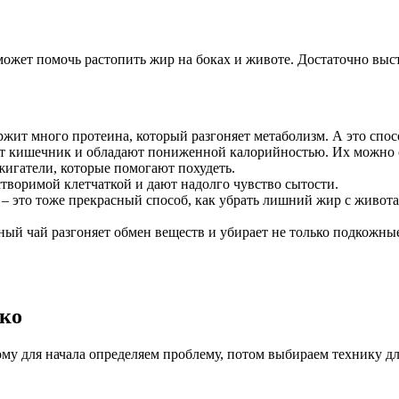
 может помочь растопить жир на боках и животе. Достаточно выс
жит много протеина, который разгоняет метаболизм. А это спо
т кишечник и обладают пониженной калорийностью. Их можно съе
игатели, которые помогают похудеть.
творимой клетчаткой и дают надолго чувство сытости.
 – это тоже прекрасный способ, как убрать лишний жир с живот
ый чай разгоняет обмен веществ и убирает не только подкожные
ько
му для начала определяем проблему, потом выбираем технику дл