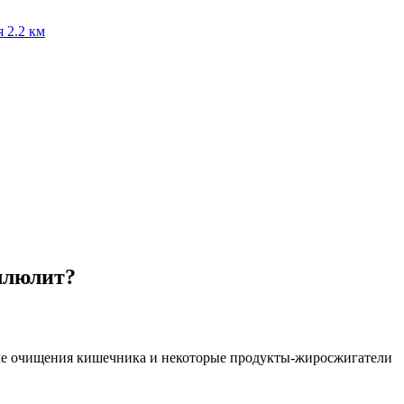
я
2.2 км
еллюлит?
осле очищения кишечника и некоторые продукты-жиросжигатели