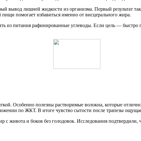
й вывод лишней жидкости из организма. Первый результат тако
й пищи помогает избавиться именно от висцерального жира.
ить из питания рафинированные углеводы. Если цель — быстро п
аткой. Особенно полезны растворимые волокна, которые отлично
жении по ЖКТ. В итоге чувство сытости после трапезы ощущает
р с живота и боков без голодовок. Исследования подтвердили, ч