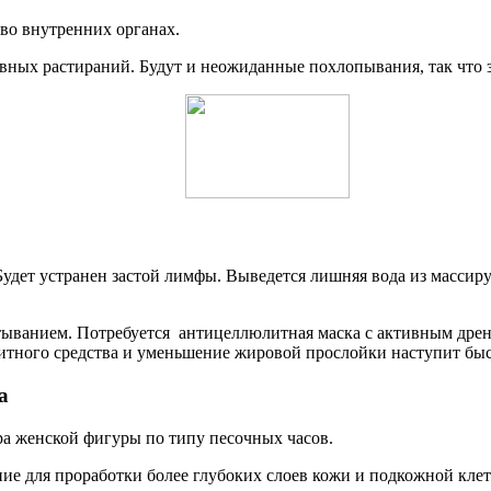
во внутренних органах.
вных растираний. Будут и неожиданные похлопывания, так что з
Будет устранен застой лимфы. Выведется лишняя вода из массир
ванием. Потребуется антицеллюлитная маска с активным дрена
тного средства и уменьшение жировой прослойки наступит быс
а
ра женской фигуры по типу песочных часов.
ие для проработки более глубоких слоев кожи и подкожной клет