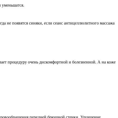
и уменьшатся.
гда не появятся синяки, если сеанс антицеллюлитного массажа
елает процедуру очень дискомфортной и болезненной. А на коже
 кровообращения передней брюшной стенки. Улучшение