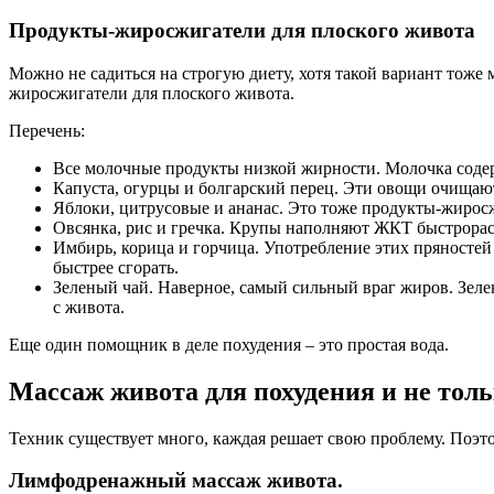
Продукты-жиросжигатели для плоского живота
Можно не садиться на строгую диету, хотя такой вариант тоже
жиросжигатели для плоского живота.
Перечень:
Все молочные продукты низкой жирности. Молочка содер
Капуста, огурцы и болгарский перец. Эти овощи очищаю
Яблоки, цитрусовые и ананас. Это тоже продукты-жиросж
Овсянка, рис и гречка. Крупы наполняют ЖКТ быстрорас
Имбирь, корица и горчица. Употребление этих пряностей
быстрее сгорать.
Зеленый чай. Наверное, самый сильный враг жиров. Зелен
с живота.
Еще один помощник в деле похудения – это простая вода.
Массаж живота для похудения и не тол
Техник существует много, каждая решает свою проблему. Поэто
Лимфодренажный массаж живота.