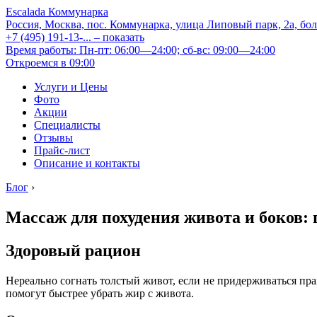
Escalada Коммунарка
Россия, Москва, пос. Коммунарка, улица Липовый парк, 2а, бо
+7 (495) 191-13-...
– показать
Время работы: Пн-пт: 06:00—24:00; сб-вс: 09:00—24:00
Откроемся в 09:00
Услуги и Цены
Фото
Акции
Специалисты
Отзывы
Прайс-лист
Описание и контакты
Блог
›
Массаж для похудения живота и боков: 
Здоровый рацион
Нереально согнать толстый живот, если не придерживаться п
помогут быстрее убрать жир с живота.