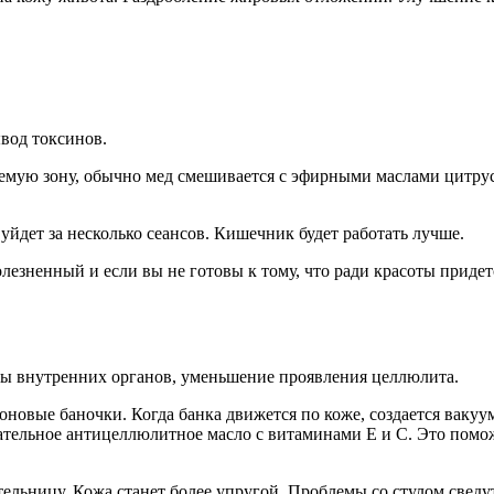
вод токсинов.
емую зону, обычно мед смешивается с эфирными маслами цитрус
уйдет за несколько сеансов. Кишечник будет работать лучше.
лезненный и если вы не готовы к тому, что ради красоты прид
ты внутренних органов, уменьшение проявления целлюлита.
оновые баночки. Когда банка движется по коже, создается вак
ательное антицеллюлитное масло с витаминами Е и С. Это помо
ельницу. Кожа станет более упругой. Проблемы со стулом сведу