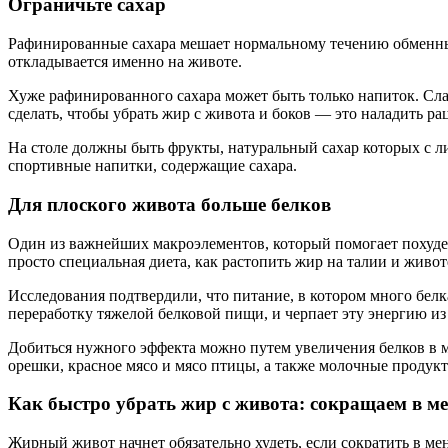
Ограничьте сахар
Рафинированные сахара мешает нормальному течению обменных
откладывается именно на животе.
Хуже рафинированного сахара может быть только напиток. Сла
сделать, чтобы убрать жир с живота и боков — это наладить ра
На столе должны быть фрукты, натуральный сахар которых с л
спортивные напитки, содержащие сахара.
Для плоского живота больше белков
Один из важнейших макроэлементов, который помогает похудеть
просто специальная диета, как растопить жир на талии и животе
Исследования подтвердили, что питание, в котором много белка
переработку тяжелой белковой пищи, и черпает эту энергию из
Добиться нужного эффекта можно путем увеличения белков в м
орешки, красное мясо и мясо птицы, а также молочные продук
Как быстро убрать жир с живота: сокращаем в м
Жирный живот начнет обязательно худеть, если сократить в м