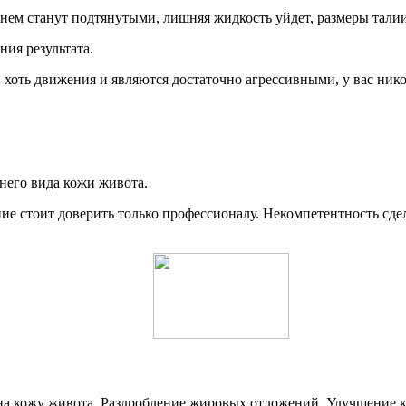
енем станут подтянутыми, лишняя жидкость уйдет, размеры тали
ия результата.
хоть движения и являются достаточно агрессивными, у вас нико
шнего вида кожи живота.
ние стоит доверить только профессионалу. Некомпетентность сд
е на кожу живота. Раздробление жировых отложений. Улучшение