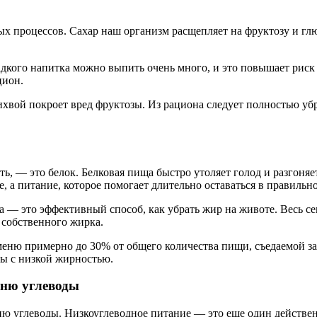
 процессов. Сахар наш организм расщепляет на фруктозу и глю
дкого напитка можно выпить очень много, и это повышает риск
цион.
ихвой покроет вред фруктозы. Из рациона следует полностью уб
, — это белок. Белковая пища быстро утоляет голод и разгоняет
, а питание, которое помогает длительно оставаться в правильно
 — это эффективный способ, как убрать жир на животе. Весь сек
 собственного жирка.
еню примерно до 30% от общего количества пищи, съедаемой за 
ты с низкой жирностью.
еню углеводы
еню углеводы. Низкоуглеводное питание — это еще один действе