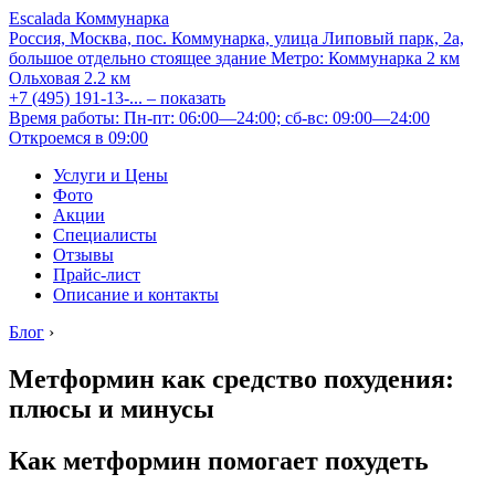
Escalada Коммунарка
Россия, Москва, пос. Коммунарка, улица Липовый парк, 2а,
большое отдельно стоящее здание
Метро:
Коммунарка
2 км
Ольховая
2.2 км
+7 (495) 191-13-...
– показать
Время работы: Пн-пт: 06:00—24:00; сб-вс: 09:00—24:00
Откроемся в 09:00
Услуги и Цены
Фото
Акции
Специалисты
Отзывы
Прайс-лист
Описание и контакты
Блог
›
Метформин как средство похудения:
плюсы и минусы
Как метформин помогает похудеть