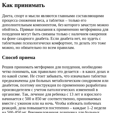
Как принимать
Диета, спорт и мысли являются главными составляющими
процесса снижения веса, а таблетки – только его
дополнительным компонентом, без которого зачастую можно
обойтись. Прямые показания к применению метформина для
похудения могут быть связаны только с наличием ожирения
на фоне сахарного диабета. Если диабета нет, но худеть с
таблетками психологически комфортнее, то делать это тоже
можно, но обязательно по всем правилам.
Способ приема
Решив принимать метформин для похудения, необходимо
четко понимать, как правильно это делается – в каких дозах и
по какой схеме. Не стоит забывать, что изначально таблетки
предназначены для больных метаболическим синдромом или
диабетом, поэтому инструкция по применению разработана
производителем с учетом патологических изменений в
организме. Так, лечение для ребенка с 13 лет и взрослого
начинается с 500 и 850 мг соответственно, принимаемых
вместе с ужином или на ночь. Чтобы избежать побочных
реакций, доза повышается постепенно – каждые 1–2 недели
на 500–850 мг. Рекомендованная дозировка для больных