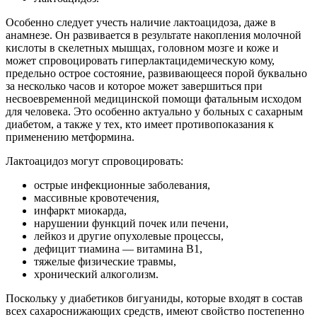
Особенно следует учесть наличие лактоацидоза, даже в
анамнезе. Он развивается в результате накопления молочной
кислоты в скелетных мышцах, головном мозге и коже и
может спровоцировать гиперлактацидемическую кому,
предельно острое состояние, развивающееся порой буквально
за несколько часов и которое может завершиться при
несвоевременной медицинской помощи фатальным исходом
для человека. Это особенно актуально у больных с сахарным
диабетом, а также у тех, кто имеет противопоказания к
применению метформина.
Лактоацидоз могут спровоцировать:
острые инфекционные заболевания,
массивные кровотечения,
инфаркт миокарда,
нарушении функций почек или печени,
лейкоз и другие опухолевые процессы,
дефицит тиамина — витамина В1,
тяжелые физические травмы,
хронический алкоголизм.
Поскольку у диабетиков бигуаниды, которые входят в состав
всех сахароснижающих средств, имеют свойство постепенно