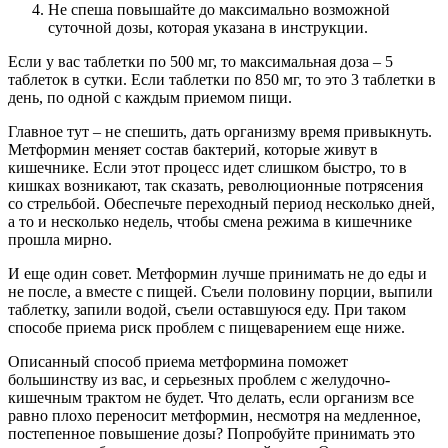
Не спеша повышайте до максимально возможной
суточной дозы, которая указана в инструкции.
Если у вас таблетки по 500 мг, то максимальная доза – 5
таблеток в сутки. Если таблетки по 850 мг, то это 3 таблетки в
день, по одной с каждым приемом пищи.
Главное тут – не спешить, дать организму время привыкнуть.
Метформин меняет состав бактерий, которые живут в
кишечнике. Если этот процесс идет слишком быстро, то в
кишках возникают, так сказать, революционные потрясения
со стрельбой. Обеспечьте переходный период несколько дней,
а то и несколько недель, чтобы смена режима в кишечнике
прошла мирно.
И еще один совет. Метформин лучше принимать не до еды и
не после, а вместе с пищей. Съели половину порции, выпили
таблетку, запили водой, съели оставшуюся еду. При таком
способе приема риск проблем с пищеварением еще ниже.
Описанный способ приема метформина поможет
большинству из вас, и серьезных проблем с желудочно-
кишечным трактом не будет. Что делать, если организм все
равно плохо переносит метформин, несмотря на медленное,
постепенное повышение дозы? Попробуйте принимать это