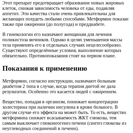
Этот препарат предотвращает образование новых жировых
клеток, снижая зависимость человека от еды, подавляя
аппетит. Эти качества стали очень привлекательны для
желающих похудеть любыми способами. Метформин показан
также при ожирении (до полугода) и преддиабете.
В гинекологии его назначают женщинам для лечения
поликистоза яичников. Однако в целях уменьшения массы
тела применять его в отдельных случаях нецелесообразно.
Существуют определённые условия, выполнение которых
обязательно. Противопоказания стоят на первом плане.
Показания к применению
Метформин, согласно инструкции, назначают больным
диабетом 2 типа в случае, когда терапия диетой не дала
результатов. Особенно это касается людей с ожирением.
Вещество, попадая в организм, понижает концентрацию
холестерина при наличии инсулина в крови больного. В
другом случае его эффекта на может быть. То есть, вещество
метформина снижает всасываемость ЖКТ глюкозы, тем
самым выключает глюконеогенез печени (синтез глюкозы из
неуглеводных соединений в печени).