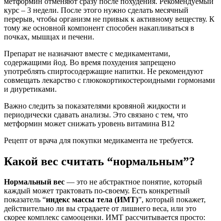
метформин отменяют сразу после похудения. Рекомендуемый
курс – 3 недели. После этого нужно сделать месячный
перерыв, чтобы организм не привык к активному веществу. К
тому же основной компонент способен накапливаться в
почках, мышцах и печени.
Препарат не назначают вместе с медикаментами,
содержащими йод. Во время похудения запрещено
употреблять спиртосодержащие напитки. Не рекомендуют
совмещать лекарство с глюкокортикостероидными гормонами
и диуретиками.
Важно следить за показателями кровяной жидкости и
периодически сдавать анализы. Это связано с тем, что
метформин может снижать уровень витамина В12
Рецепт от врача для покупки медикамента не требуется.
Какой вес считать “нормальным”?
Нормальный вес
— это не абстрактное понятие, который
каждый может трактовать по-своему. Есть конкретный
показатель “
индекс массы тела (ИМТ)
”, который покажет,
действительно ли вы страдаете от лишнего веса, или это
скорее комплекс самооценки. ИМТ рассчитывается просто: