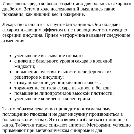
Изначально средство было разработано для больных сахарным
диабетом. Затем в ходе исследований выявились такие
показания, как лишний вес и ожирение.
Лекарство относится к группе бигуанидов. Оно обладает
сахароснижающим эффектом и не провоцирует стимуляцию
секреции инсулина. Прием метформина вызывает следующие
изменения:
уменьшение всасывание глюкозы;
снижение базального уровня сахара в кровяной
жидкости;
повышение чувствительности периферических
рецепторов к инсулину;
стимулирование депонирования глюкозы;
торможение синтеза сахара из жиров и белков;
повышение липопротеидов высокой плотности;
уменьшение количества холестерина.
Таким образом лекарство приводит к оптимальному
поглощению глюкозы и не дает инсулину производиться в
больших количествах. Это позволяет избавиться от лишнего
жира. Таблетки также снижают аппетит. Метформин успешно
применяют при метаболическом синдроме и для