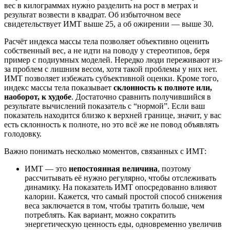
вес в килограммах нужно разделить на рост в метрах и
результат возвести в квадрат. Об избыточном весе
свидетельствует ИМТ выше 25, а об ожирении — выше 30.
Расчёт индекса массы тела позволяет объективно оценить
собственный вес, а не идти на поводу у стереотипов, беря
пример с подиумных моделей. Нередко люди переживают из-
за проблем с лишним весом, хотя такой проблемы у них нет.
ИМТ позволяет избежать субъективной оценки. Кроме того,
индекс массы тела показывает
склонность к полноте или,
наоборот, к худобе
. Достаточно сравнить получившийся в
результате вычислений показатель с “нормой”. Если ваш
показатель находится близко к верхней границе, значит, у вас
есть склонность к полноте, но это всё же не повод объявлять
голодовку.
Важно понимать несколько моментов, связанных с ИМТ:
ИМТ — это
непостоянная величина
, поэтому
рассчитывать её нужно регулярно, чтобы отслеживать
динамику. На показатель ИМТ опосредованно влияют
калории. Кажется, что самый простой способ снижения
веса заключается в том, чтобы тратить больше, чем
потреблять. Как вариант, можно сократить
энергетическую ценность еды, одновременно увеличив