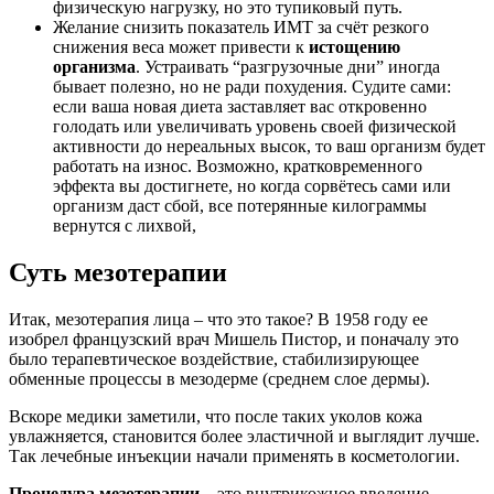
физическую нагрузку, но это тупиковый путь.
Желание снизить показатель ИМТ за счёт резкого
снижения веса может привести к
истощению
организма
. Устраивать “разгрузочные дни” иногда
бывает полезно, но не ради похудения. Судите сами:
если ваша новая диета заставляет вас откровенно
голодать или увеличивать уровень своей физической
активности до нереальных высок, то ваш организм будет
работать на износ. Возможно, кратковременного
эффекта вы достигнете, но когда сорвётесь сами или
организм даст сбой, все потерянные килограммы
вернутся с лихвой,
Суть мезотерапии
Итак, мезотерапия лица – что это такое? В 1958 году ее
изобрел французский врач Мишель Пистор, и поначалу это
было терапевтическое воздействие, стабилизирующее
обменные процессы в мезодерме (среднем слое дермы).
Вскоре медики заметили, что после таких уколов кожа
увлажняется, становится более эластичной и выглядит лучше.
Так лечебные инъекции начали применять в косметологии.
Процедура мезотерапии
– это внутрикожное введение