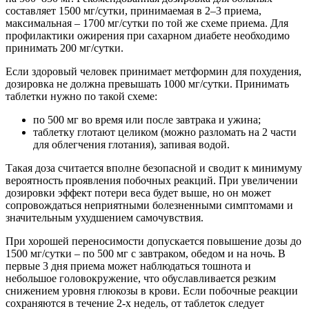
составляет 1500 мг/сутки, принимаемая в 2–3 приема,
максимальная – 1700 мг/сутки по той же схеме приема. Для
профилактики ожирения при сахарном диабете необходимо
принимать 200 мг/сутки.
Если здоровый человек принимает метформин для похудения,
дозировка не должна превышать 1000 мг/сутки. Принимать
таблетки нужно по такой схеме:
по 500 мг во время или после завтрака и ужина;
таблетку глотают целиком (можно разломать на 2 части
для облегчения глотания), запивая водой.
Такая доза считается вполне безопасной и сводит к минимуму
вероятность проявления побочных реакций. При увеличении
дозировки эффект потери веса будет выше, но он может
сопровождаться неприятными болезненными симптомами и
значительным ухудшением самочувствия.
При хорошей переносимости допускается повышение дозы до
1500 мг/сутки – по 500 мг с завтраком, обедом и на ночь. В
первые 3 дня приема может наблюдаться тошнота и
небольшое головокружение, что обуславливается резким
снижением уровня глюкозы в крови. Если побочные реакции
сохраняются в течение 2-х недель, от таблеток следует