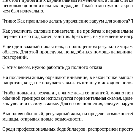
Не стоит прибегать к кардинальным изменениям, а лишь слегка
несколько дополнительных подходов. Такой темп нужно закрепи
чем был изначально.
Чтиво: Как правильно делать упражнение вакуум для живота?
Как увеличить силовые показатели, не прибегая к кардинальны
перенести его под конец занятия. Брать вес, на утомленное наг
Еще один важный показатель, в полноценном результате упражн
область. Для этой процедуры, понадобиться помощь напарника
повторений.
С этим весом, нужно работать до полного отказа
На последнем жиме, обращают внимание, в какой точке выполн
напротив, когда не получается выжать штангу в исходное поло
Чтобы повысить результат, в жиме лежа со штангой, можно по
обычной тренировке используется горизонтальная скамья, цел
как увеличить силу в жиме. Для его выполнения, следует зару
Выполняя обычный, регулярный жим, на пределе возможностей,
мышцы, открывая новые возможности.
Среди профессиональных бодибилдеров, распространен простой