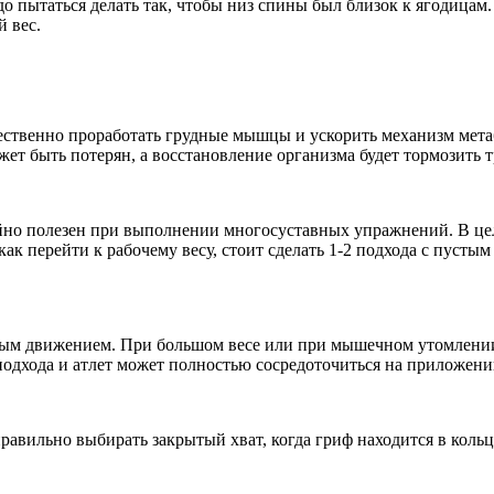
до пытаться делать так, чтобы низ спины был близок к ягодицам
 вес.
ственно проработать грудные мышцы и ускорить механизм метаб
ожет быть потерян, а восстановление организма будет тормозит
йно полезен при выполнении многосуставных упражнений. В ц
как перейти к рабочему весу, стоит сделать 1-2 подхода с пуст
ным движением. При большом весе или при мышечном утомлени
 подхода и атлет может полностью сосредоточиться на приложен
равильно выбирать закрытый хват, когда гриф находится в коль