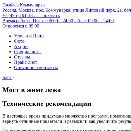
Escalada Коммунарка
Россия, Москва, пос. Коммунарка, улица Липовый парк, 2а, бо
+7 (495) 191-13-...
– показать
Время работы: Пн-пт: 06:00—24:00; сб-вс: 09:00—24:00
Откроемся в 09:00
Услуги и Цены
Фото
Акции
Специалисты
Отзывы
Прайс-лист
Описание и контакты
Блог
›
Мост в жиме лежа
Технические рекомендации
В настоящее время придумано множество программ, помогающих 
вернуть отличные показатели и разъяснят, как увеличить резу