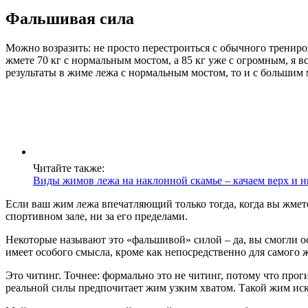
Фальшивая сила
Можно возразить: не просто перестроиться с обычного тренир
жмете 70 кг с нормальным мостом, а 85 кг уже с огромным, я 
результаты в жиме лежа с нормальным мостом, то и с большим 
Читайте также:
Виды жимов лежа на наклонной скамье – качаем верх и н
Если ваш жим лежа впечатляющий только тогда, когда вы жмете 
спортивном зале, ни за его пределами.
Некоторые называют это «фальшивой» силой – да, вы смогли ос
имеет особого смысла, кроме как непосредственно для самого 
Это читинг. Точнее: формально это не читинг, потому что про
реальной силы предпочитает жим узким хватом. Такой жим иск