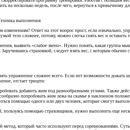
 скорректировать программу тренировки. Работая с большим весо
ть на несколько недель, после чего, вернуться к привычному дл
 Техника выполнения
м изменениям? Ответ на этот вопрос прост, если изначально, уп
рузкой тело сложнее, потому, можно слегка снять вес и оставить 
ения, выявить «слабое звено». Нужно понять, какая группа мыш
. Заручившись страховкой, следует взять вес, с которым обычно
ять упражнение сложнее всего. Если нет возможности дожать шт
жение, отстает трицепс
пробовать добавить жим под разнообразными углами. Также дейс
есообразно попробовать жим лежа на скамье в наклонном положе
читься помощью одного или двух человек, которые смогут выполн
 пользуясь помощью страховщиков, нужно выполнить еще нескол
 метод, который часто используют перед соревнованиями. Суть