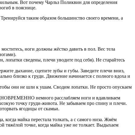
равильным. Вот почему Чарльз Поликвин для определения
рогиб в пояснице.
. Тренируйся таким образом большинство своего времени, а
моститесь, ноги должны жёстко давить в пол. Вес тела
ногами).
 лопатки сведены, плечи уводите под себя). Не старайтесь
ржите дыхание, сцепите зубы и губы. Заведите плечи вниз,
мально близко к груди. Движение начинается с полного вдоха и
чтобы они не шли к ушам. Сводим лопатки. Не просто опускаем
 и ОДНОВРЕМЕННО немного расслабляем ноги и вдавливаем
ысокую точку груди-живота. Не забываем про спину и плечи.
оторвать ягодицы от скамьи.
, когда майка перестала толкать, а с самого низа. Жмём
ой тяжёлой точке, когда майка уже не толкает. Выдыхаем