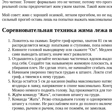
Это читинг. Точнее: формально это не читинг, потому что про
реальной силы предпочитает жим узким хватом. Такой жим иск
Мой совет: жми с хорошей осанкой, легким прогибом, но не на
сильный прогиб оставь лишь на попытки выжать максимальный
Соревновательная техника жима лежа в
Ложитесь на скамью. Берёте гриф крепко, хватом 81 см 
распределяется между лопатками и ступнями, попа немн
Кивните головой выводящему или скажите “Оп”. Медленно
сами выводить штангу, иначе мост развалится.
Отдышитесь (сделайте несколько частичных вдохов-выдох
под себя. Создайте так называемую жимовую плоскость, в
убирания плеч. Не сделав этого, не начинайте сгибать ло
Начинаем уверенно тянуться грудью к штанге. Локти сги
гриф, а тянемся к нему грудью.
Когда остаётся 5 см до касания (майка максимально на
ягодицы в лавку, напряжение в спине максимально. Конт
Можно немного поднять голову. Зад прижимается для тог
Ждём команду “Жать”, остановив штангу на груди.
Команда “Жать”. Резко откидываем голову и одновременно 
штангу к голове. Не расслабляем ноги до полного включе
громко, рычим и рычим, пока не пожмём, не замолкая.