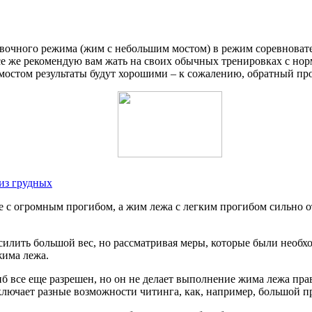
овочного режима (жим с небольшим мостом) в режим соревновате
все же рекомендую вам жать на своих обычных тренировках с норм
мостом результаты будут хорошими – к сожалению, обратный проц
из грудных
с огромным прогибом, а жим лежа с легким прогибом сильно отст
илить большой вес, но рассматривая меры, которые были необход
жима лежа.
гиб все еще разрешен, но он не делает выполнение жима лежа п
лючает разные возможности читинга, как, например, большой п