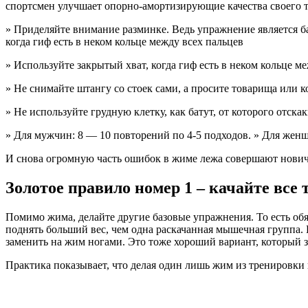
спортсмен улучшает опорно-амортизирующие качества своего т
» Приделяйте внимание разминке. Ведь упражнение является ба
когда гиф есть в неком кольце между всех пальцев
» Используйте закрытый хват, когда гиф есть в неком кольце м
» Не снимайте штангу со стоек сами, а просите товарища или к
» Не используйте грудную клетку, как батут, от которого отска
» Для мужчин: 8 — 10 повторений по 4-5 подходов. » Для женщ
И снова огромную часть ошибок в жиме лежа совершают нович
Золотое правило номер 1 – качайте все 
Помимо жима, делайте другие базовые упражнения. То есть обя
поднять больший вес, чем одна раскачанная мышечная группа. 
заменить на жим ногами. Это тоже хороший вариант, который 
Практика показывает, что делая один лишь жим из тренировки 