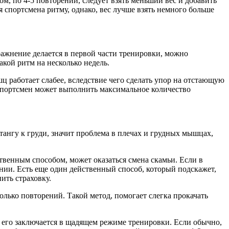
м, по 4-5 повторений, следует взять меньший вес и добавить
я спортсмена ритму, однако, вес лучше взять немного больше
ражнение делается в первой части тренировки, можно
такой ритм на несколько недель.
ц работает слабее, вследствие чего сделать упор на отстающую
 спортсмен может выполнить максимальное количество
ангу к груди, значит проблема в плечах и грудных мышцах,
твенным способом, может оказаться смена скамьи. Если в
нии. Есть еще один действенный способ, который подскажет,
ить страховку.
ько повторений. Такой метод, помогает слегка прокачать
 его заключается в щадящем режиме тренировки. Если обычно,