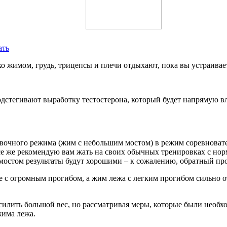
ать
ко жимом, грудь, трицепсы и плечи отдыхают, пока вы устраива
дстегивают выработку тестостерона, который будет напрямую вл
овочного режима (жим с небольшим мостом) в режим соревновате
все же рекомендую вам жать на своих обычных тренировках с норм
мостом результаты будут хорошими – к сожалению, обратный проц
с огромным прогибом, а жим лежа с легким прогибом сильно отст
илить большой вес, но рассматривая меры, которые были необход
жима лежа.