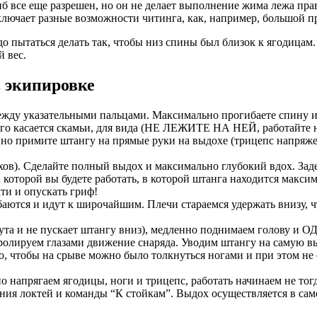
гиб все еще разрешен, но он не делает выполнение жима лежа п
лючает разные возможности читинга, как, например, большой п
до пытаться делать так, чтобы низ спины был близок к ягодицам
 вес.
 экипировке
между указательными пальцами. Максимально прогибаете спину и 
ого касается скамьи, для вида (НЕ ЛЕЖИТЕ НА НЕЙ, работайте 
 примите штангу на прямые руки на выдохе (трицепс напряжен,
ов). Сделайте полный выдох и максимально глубокий вдох. Заде
 которой вы будете работать, в которой штанга находится макси
кти и опускать гриф!
баются и идут к широчайшим. Плечи стараемся удержать внизу, 
тянута и не пускает штангу вниз), медленно поднимаем голову
ролируем глазами движение снаряда. Уводим штангу на самую в
о, чтобы на срыве можно было толкнуться ногами и при этом не 
напрягаем ягодицы, ноги и трицепс, работать начинаем не тогда
ния локтей и команды “К стойкам”. Выдох осуществляется в сам