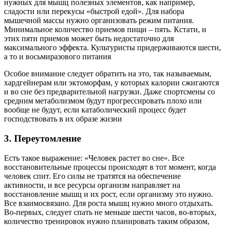
нужных для мышц полезных элементов, как например,
сладости или перекусы «быстрой едой». Для набора
мышечной массы нужно организовать режим питания.
Минимальное количество приемов пищи – пять. Кстати, и
этих пяти приемов может быть недостаточно для
максимального эффекта. Культуристы придерживаются шести,
а то и восьмиразового питания
Особое внимание следует обратить на это, так называемым,
хардгейнерам или эктоморфам, у которых калории сжигаются
и во сне без предварительной нагрузки. Даже спортсмены со
средним метаболизмом будут прогрессировать плохо или
вообще не будут, если катаболический процесс будет
господствовать в их образе жизни
3. Переутомление
Есть такое выражение: «Человек растет во сне». Все
восстановительные процессы происходят в тот момент, когда
человек спит. Его силы не тратятся на обеспечение
активности, и все ресурсы организм направляет на
восстановление мышц и их рост, если организму это нужно.
Все взаимосвязано. Для роста мышц нужно много отдыхать.
Во-первых, следует спать не меньше шести часов, во-вторых,
количество тренировок нужно планировать таким образом,