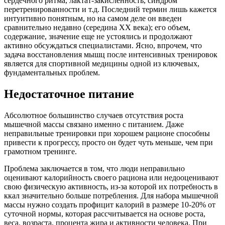
сердечного ритма, лактат-закисленность, синдром
перетренированности и т.д. Последний термин лишь кажется
интуитивно понятным, но на самом деле он введен
сравнительно недавно (середина ХХ века); его объем,
содержание, значение еще не устоялись и продолжают
активно обсуждаться специалистами. Ясно, впрочем, что
задача восстановления мышц после интенсивных тренировок
является для спортивной медицины одной из ключевых,
фундаментальных проблем.
Недостаточное питание
Абсолютное большинство случаев отсутствия роста
мышечной массы связано именно с питанием. Даже
неправильные тренировки при хорошем рационе способны
привести к прогрессу, просто он будет чуть меньше, чем при
грамотном тренинге.
Проблема заключается в том, что люди неправильно
оценивают калорийность своего рациона или недооценивают
свою физическую активность, из-за которой их потребность в
ккал значительно больше потребления. Для набора мышечной
массы нужно создать профицит калорий в размере 10-20% от
суточной нормы, которая рассчитывается на основе роста,
веса, возраста, процента жира и активности человека. При