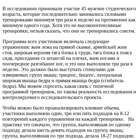
В исследовании принимали участие 45 мужчин студенческого
возраста, которые последовательно занимались силовыми
тренировками минимум три раза в неделю на протяжении как
минимум одного года. Хотя это не высокоинтенсивные
тренировки, нельзя сказать, что они не тренировались совсем.
Программа всех участников включала следующие
упражнения: жим лежа на прямой скамье, армейский жим
стоя, широкая верхняя тяга блока к груди, тяга блока к поясу
сидя, приседания со штангой на плечах, жим ногами и
поочередное разгибание ног, и это они выполняли три раза в
неделю. Это должно было выступать стимулами для
измеряемых групп мышц: трицепс, бицепс, латеральная
широкая мышца бедра и прямая мышца бедра (сгибатель
бедра). Мы можем спросить, какая связь с типичной
программой тренировок, но такова реальность исследования и
контролируемого исследовательского проекта.
Чтобы можно было проанализировать влияние объема,
участники выполняли один, три или пять подходов на 8-12
повторений каждого упражнения на каждой тренировке. На
практике это означало, что группа, выполнявшая по одному
подходу, делала шесть-девять подходов на группу мышц;
группа, выполнявшая по три подхода, делала 18-27 подходов;