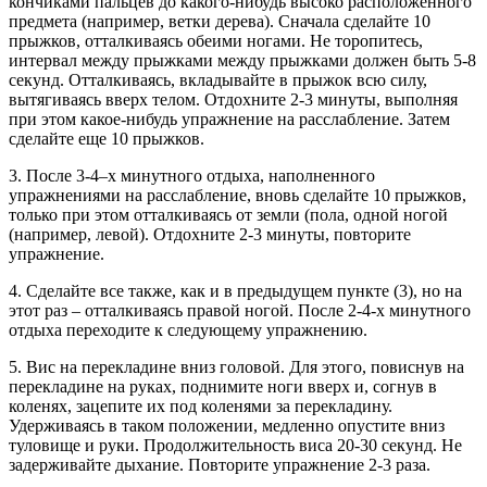
кончиками пальцев до какого-нибудь высоко расположенного
предмета (например, ветки дерева). Сначала сделайте 10
прыжков, отталкиваясь обеими ногами. Не торопитесь,
интервал между прыжками между прыжками должен быть 5-8
секунд. Отталкиваясь, вкладывайте в прыжок всю силу,
вытягиваясь вверх телом. Отдохните 2-3 минуты, выполняя
при этом какое-нибудь упражнение на расслабление. Затем
сделайте еще 10 прыжков.
3. После 3-4–х минутного отдыха, наполненного
упражнениями на расслабление, вновь сделайте 10 прыжков,
только при этом отталкиваясь от земли (пола, одной ногой
(например, левой). Отдохните 2-3 минуты, повторите
упражнение.
4. Сделайте все также, как и в предыдущем пункте (3), но на
этот раз – отталкиваясь правой ногой. После 2-4-х минутного
отдыха переходите к следующему упражнению.
5. Вис на перекладине вниз головой. Для этого, повиснув на
перекладине на руках, поднимите ноги вверх и, согнув в
коленях, зацепите их под коленями за перекладину.
Удерживаясь в таком положении, медленно опустите вниз
туловище и руки. Продолжительность виса 20-30 секунд. Не
задерживайте дыхание. Повторите упражнение 2-3 раза.