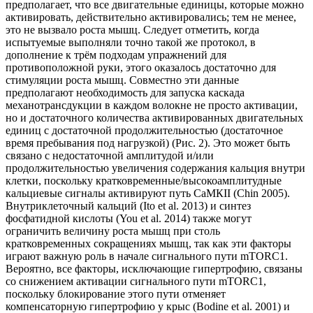
предполагает, что все двигательные единицы, которые можно
активировать, действительно активировались; тем не менее,
это не вызвало роста мышц. Следует отметить, когда
испытуемые выполняли точно такой же протокол, в
дополнение к трём подходам упражнений для
противоположной руки, этого оказалось достаточно для
стимуляции роста мышц. Совместно эти данные
предполагают необходимость для запуска каскада
механотрансдукции в каждом волокне не просто активации,
но и достаточного количества активированных двигательных
единиц с достаточной продолжительностью (достаточное
время пребывания под нагрузкой) (Рис. 2). Это может быть
связано с недостаточной амплитудой и/или
продолжительностью увеличения содержания кальция внутри
клетки, поскольку кратковременные/высокоамплитудные
кальциевые сигналы активируют путь СаМКII (Chin 2005).
Внутриклеточный кальций (Ito et al. 2013) и синтез
фосфатидной кислоты (You et al. 2014) также могут
ограничить величину роста мышц при столь
кратковременных сокращениях мышц, так как эти факторы
играют важную роль в начале сигнального пути mTORC1.
Вероятно, все факторы, исключающие гипертрофию, связаны
со снижением активации сигнального пути mTORC1,
поскольку блокирование этого пути отменяет
компенсаторную гипертрофию у крыс (Bodine et al. 2001) и