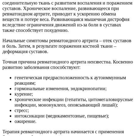
соединительную ткань с развитием воспаления и поражением
суставов. Хроническое воспаление, развивающееся при
ревматоидном артрите, приводит к ускорению обмена
веществ и потере веса. Развивающаяся мышечная дистрофия
вследствие ограничения движений из-за боли в суставах
также способствует похудению.
Начальные симптомы ревматоидного артрита – отек суставов
и боль. Затем, в результате поражения костной ткани –
деформация суставов.
Точная причина ревматоидного артрита неизвестна. Косвенно
развитию заболевания способствуют:
генетическая предрасположенность к аутоиммунным
реакциям;
гормональные изменения, эндокринопатии;
курение;
хронические инфекции (гепатиты, цитомегаловирусные
инфекции, мононуклеоз, опоясывающий лишай);
стресс;
интоксикации (медикаментозные, пищевые);
ожирение.
Терапия ревматоидного артрита начинается с применения