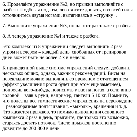
6. Проделайте упражнение №2, но прыжки выполняйте с
разбега. Подбегая под тем, чего хотите достать, изо всей силы
оттолкнитесь двумя ногами, вытягиваясь в «струнку».
7. Выполните упражнение №3, но на этот раз также с разбега.
8. А теперь упражнение №4 и также с разбега.
Это комплекс из 8 упражнений следует выполнять 2 раза –
утром и вечером – каждый день. свободных от тренировок
дней может быть не более 2-х в неделю.
К приведенной выше системе упражнений следует добавить
несколько общих, однако, важных рекомендаций. Висы на
перекладине можно выполнять со временем с отягощением
(эффект увеличения роста будет при этом еще заметнее),
попросив кого-нибудь, повиснуть у вас на ногах, а если вниз
головой – взяв в руки, например, гантели 5-10 кг. Помните,
что полезны все гимнастические упражнения на перекладине
– разнообразные подтягивания, «выходы», вращения и т. д.
Что касается прыжков, то помимо выполнения основного
комплекса 2 раза в день, прыгайте, где только это возможно,
стараясь достать потолок. Число прыжков постепенно
доведите до 200-300 в день.