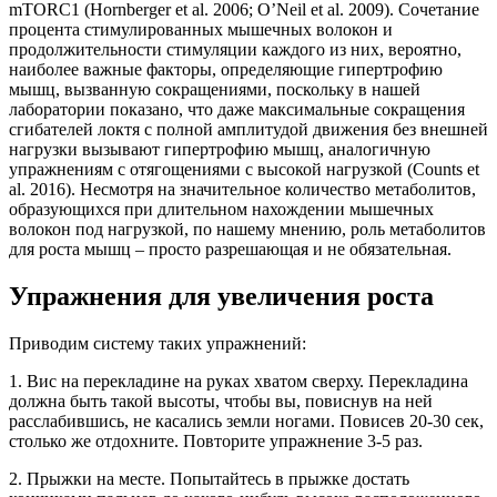
mTORC1 (Hornberger et al. 2006; O’Neil et al. 2009). Сочетание
процента стимулированных мышечных волокон и
продолжительности стимуляции каждого из них, вероятно,
наиболее важные факторы, определяющие гипертрофию
мышц, вызванную сокращениями, поскольку в нашей
лаборатории показано, что даже максимальные сокращения
сгибателей локтя с полной амплитудой движения без внешней
нагрузки вызывают гипертрофию мышц, аналогичную
упражнениям с отягощениями с высокой нагрузкой (Counts et
al. 2016). Несмотря на значительное количество метаболитов,
образующихся при длительном нахождении мышечных
волокон под нагрузкой, по нашему мнению, роль метаболитов
для роста мышц – просто разрешающая и не обязательная.
Упражнения для увеличения роста
Приводим систему таких упражнений:
1. Вис на перекладине на руках хватом сверху. Перекладина
должна быть такой высоты, чтобы вы, повиснув на ней
расслабившись, не касались земли ногами. Повисев 20-30 сек,
столько же отдохните. Повторите упражнение 3-5 раз.
2. Прыжки на месте. Попытайтесь в прыжке достать