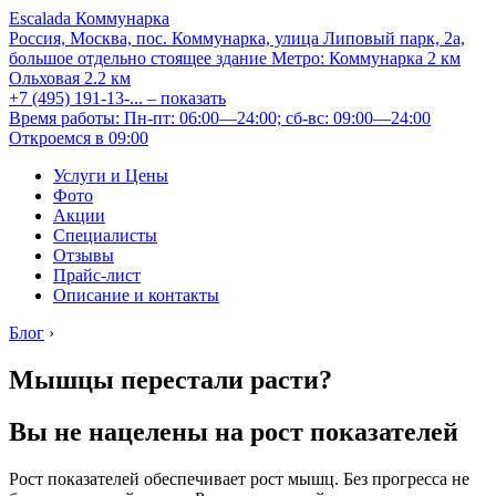
Escalada Коммунарка
Россия, Москва, пос. Коммунарка, улица Липовый парк, 2а,
большое отдельно стоящее здание
Метро:
Коммунарка
2 км
Ольховая
2.2 км
+7 (495) 191-13-...
– показать
Время работы: Пн-пт: 06:00—24:00; сб-вс: 09:00—24:00
Откроемся в 09:00
Услуги и Цены
Фото
Акции
Специалисты
Отзывы
Прайс-лист
Описание и контакты
Блог
›
Мышцы перестали расти?
Вы не нацелены на рост показателей
Рост показателей обеспечивает рост мышц. Без прогресса не