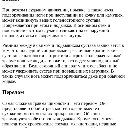
При резком неудачном движении, прыжке, а также из-за
подворачивания ноги при наступании на кочку или камушек,
может возникнуть вывих голеностопного сустава.
Повреждается при этом и лодыжка. В основном отек и
покраснение в этом случае возникают на ее наружной
стороне, а пятка выворачивается внутрь.
Разница между вывихом и подвывихом сустава заключается в
том, что последний сопровождает различные хронические
суставные патологии: артрит или артроз. Подвержены такой
травме полные люди, а также те, кто ведет малоподвижный
образ жизни. Ведь связочный аппарат у них ослаблен и не
может удерживать сустав при повышенных нагрузках. В
таких случаях нога может подворачиваться даже при обычной
ходьбе.
Перелом
Самая сложная травма щиколотки – это перелом. Он
представляет собой отрыв костей голени вместе с
сухожилиями от места их прикрепления. Обычно
травмируются обе стороны лодыжки. Кроме того, могут
повредиться кровеносные сосуды, мягкие ткани, нервные