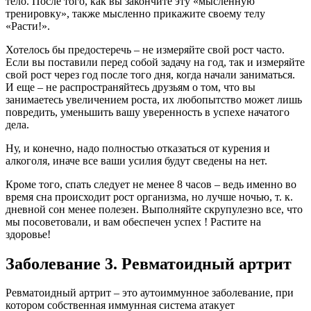
тело. После того, как вы закончите эту «мысленную
тренировку», также мысленно прикажите своему телу
«Расти!».
Хотелось бы предостеречь – не измеряйте свой рост часто.
Если вы поставили перед собой задачу на год, так и измеряйте
свой рост через год после того дня, когда начали заниматься.
И еще – не распространяйтесь друзьям о том, что вы
занимаетесь увеличением роста, их любопытство может лишь
повредить, уменьшить вашу уверенность в успехе начатого
дела.
Ну, и конечно, надо полностью отказаться от курения и
алкоголя, иначе все ваши усилия будут сведены на нет.
Кроме того, спать следует не менее 8 часов – ведь именно во
время сна происходит рост организма, но лучше ночью, т. к.
дневной сон менее полезен. Выполняйте скрупулезно все, что
мы посоветовали, и вам обеспечен успех ! Растите на
здоровье!
Заболевание 3. Ревматоидный артрит
Ревматоидный артрит – это аутоиммунное заболевание, при
котором собственная иммунная система атакует