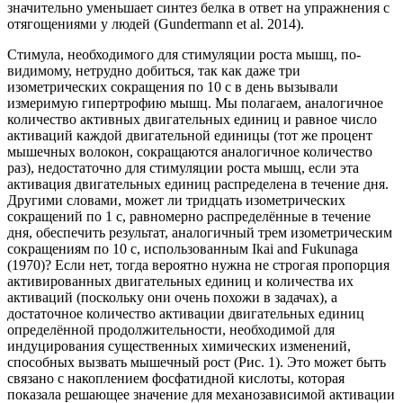
значительно уменьшает синтез белка в ответ на упражнения с
отягощениями у людей (Gundermann et al. 2014).
Стимула, необходимого для стимуляции роста мышц, по-
видимому, нетрудно добиться, так как даже три
изометрических сокращения по 10 с в день вызывали
измеримую гипертрофию мышц. Мы полагаем, аналогичное
количество активных двигательных единиц и равное число
активаций каждой двигательной единицы (тот же процент
мышечных волокон, сокращаются аналогичное количество
раз), недостаточно для стимуляции роста мышц, если эта
активация двигательных единиц распределена в течение дня.
Другими словами, может ли тридцать изометрических
сокращений по 1 с, равномерно распределённые в течение
дня, обеспечить результат, аналогичный трем изометрическим
сокращениям по 10 с, использованным Ikai and Fukunaga
(1970)? Если нет, тогда вероятно нужна не строгая пропорция
активированных двигательных единиц и количества их
активаций (поскольку они очень похожи в задачах), а
достаточное количество активации двигательных единиц
определённой продолжительности, необходимой для
индуцирования существенных химических изменений,
способных вызвать мышечный рост (Рис. 1). Это может быть
связано с накоплением фосфатидной кислоты, которая
показала решающее значение для механозависимой активации