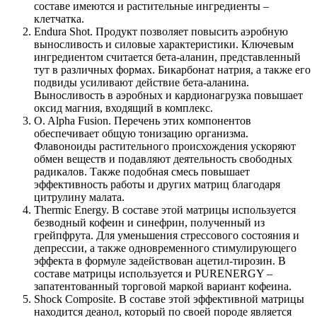
составе имеются и растительные ингредиенты –
клетчатка.
Endura Shot. Продукт позволяет повысить аэробную
выносливость и силовые характеристики. Ключевым
ингредиентом считается бета-аланин, представленный
тут в различных формах. Бикарбонат натрия, а также его
подвиды усиливают действие бета-аланина.
Выносливость в аэробных и кардионагрузка повышает
оксид магния, входящий в комплекс.
O. Alpha Fusion. Перечень этих компонентов
обеспечивает общую тонизацию организма.
Флавоноиды растительного происхождения ускоряют
обмен веществ и подавляют деятельность свободных
радикалов. Также подобная смесь повышает
эффективность работы и других матриц благодаря
цитрулину малата.
Thermic Energy. В составе этой матрицы используется
безводный кофеин и синефрин, полученный из
грейпфрута. Для уменьшения стрессового состояния и
депрессии, а также одновременного стимулирующего
эффекта в формуле задействован ацетил-тирозин. В
составе матрицы используется и PURENERGY –
запатентованный торговой маркой вариант кофеина.
Shock Composite. В составе этой эффективной матрицы
находится деанол, который по своей породе является