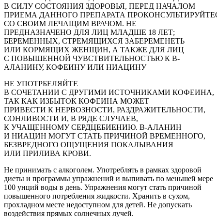
В СИЛУ СОСТОЯНИЯ ЗДОРОВЬЯ, ПЕРЕД НАЧАЛОМ
ПРИЕМА ДАННОГО ПРЕПАРАТА ПРОКОНСУЛЬТИРУЙТЕ
СО СВОИМ ЛЕЧАЩИМ ВРАЧОМ. НЕ
ПРЕДНАЗНАЧЕНО ДЛЯ ЛИЦ МЛАДШЕ 18 ЛЕТ;
БЕРЕМЕННЫХ, СТРЕМЯЩИХСЯ ЗАБЕРЕМЕНЕТЬ
ИЛИ КОРМЯЩИХ ЖЕНЩИН, А ТАКЖЕ ДЛЯ ЛИЦ
С ПОВЫШЕННОЙ ЧУВСТВИТЕЛЬНОСТЬЮ К Β-
АЛАНИНУ, КОФЕИНУ ИЛИ НИАЦИНУ
НЕ УПОТРБЕЛЯЙТЕ
В СОЧЕТАНИИ С ДРУГИМИ ИСТОЧНИКАМИ КОФЕИНА,
ТАК КАК ИЗБЫТОК КОФЕИНА МОЖЕТ
ПРИВЕСТИ К НЕРВОЗНОСТИ, РАЗДРАЖИТЕЛЬНОСТИ,
СОНЛИВОСТИ И, В РЯДЕ СЛУЧАЕВ,
К УЧАЩЕННОМУ СЕРДЦЕБИЕНИЮ. Β-АЛАНИН
И НИАЦИН МОГУТ СТАТЬ ПРИЧИНОЙ ВРЕМЕННОГО,
БЕЗВРЕДНОГО ОЩУЩЕНИЯ ПОКАЛЫВАНИЯ
ИЛИ ПРИЛИВА КРОВИ.
Не принимать с алкоголем. Употреблять в рамках здоровой
диеты и программы упражнений и выпивать по меньшей мере
100 унций воды в день. Упражнения могут стать причиной
повышенного потребления жидкости. Хранить в сухом,
прохладном месте недоступном для детей. Не допускать
воздействия прямых солнечных лучей.