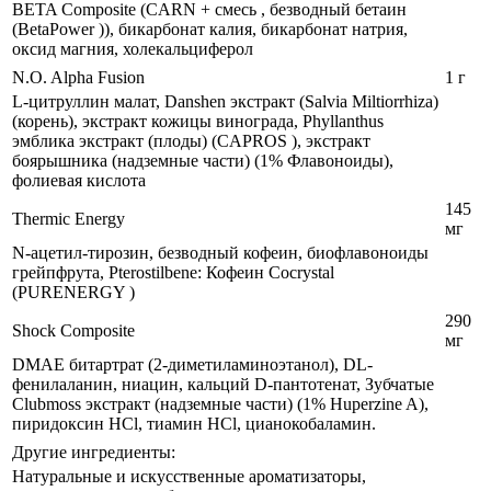
BETA Composite (CARN + смесь , безводный бетаин
(BetaPower )), бикарбонат калия, бикарбонат натрия,
оксид магния, холекальциферол
N.O. Alpha Fusion
1 г
L-цитруллин малат, Danshen экстракт (Salvia Miltiorrhiza)
(корень), экстракт кожицы винограда, Phyllanthus
эмблика экстракт (плоды) (CAPROS ), экстракт
боярышника (надземные части) (1% Флавоноиды),
фолиевая кислота
145
Thermic Energy
мг
N-ацетил-тирозин, безводный кофеин, биофлавоноиды
грейпфрута, Pterostilbene: Кофеин Cocrystal
(PURENERGY )
290
Shock Composite
мг
DMAE битартрат (2-диметиламиноэтанол), DL-
фенилаланин, ниацин, кальций D-пантотенат, Зубчатые
Clubmoss экстракт (надземные части) (1% Huperzine A),
пиридоксин HCl, тиамин HCl, цианокобаламин.
Другие ингредиенты:
Натуральные и искусственные ароматизаторы,