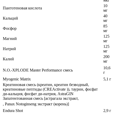
мкг
10
Пантотеновая кислота
мг
40
Кальций
мг
85
Фосфор
мг
125
Магний
мг
125
Натрий
мг
200
Калий
мг
10,6
N.O.-XPLODE Master Performance смесь
г
Myogenic Matrix
5,1 г
Креатиновая смесь (креатин, креатин безводный,
креатиновые пептиды (CREActivate )), таурин, фосфат
ди-кальция, фосфат ди-натрия, AstraGIN
Запатентованная смесь [астрагала экстракт,
, Panax Notoginseng экстракт (корень)]
Endura Shot
2,9 г