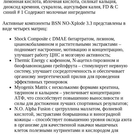
лимонная кислота, яблочная кислота, силикат кальция,
диоксид кремния, сукралоза, ацесульфам калия, FD & C
синий # 1 Содержит молочные ингредиенты
Активные компоненты BSN NO-Xplode 3.3 представлены в
виде четырех матриц:
Shock Composite с DMAE битартратом, лизином,
цианокобаламином и растительными экстрактами –
поднимает настроение, мотивацию и концентрацию,
улучшает работу ЦНС и мозговую активность;
Thermic Energy с кофеином, N-ацетил-тирозином и
биофлавоноидами грейпфрута – стимулирует нервную
систему, улучшает сосредоточенность и обеспечивает
организму энергетический прилив для проведения
эффективных тренировок
Myogenix Matrix с несколькими формами креатина,
таурином и кальцием – увеличивает концентрацию
АТФ, что способствует повышению выносливости и
силы для достижения лучших спортивных результатов;
N.O. Alpha Fusion с цитруллина маллатом, фолиевой
кислотой, экстрактами боярышника и виноградной
кожицы – способствует повышению уровня оксида азота
в организме для качественной накачки мышечных
клеток полезными нутриентами и кислородом для