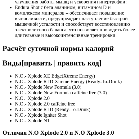
улучшения работы мышц и ускорения гипертрофии;
Endura Shot с бета-аланином, витамином D и
комплексом минералов – обеспечивает повышение
выносливости, предупреждает наступление быстрой
мышечной усталости и способствует восстановлению
электролитного баланса, что позволяет проводить более
длительные и высокоинтенсивные тренировки.
Расчёт суточной нормы калорий
Виды[править | править код]
N.O.- Xplode XE Edge(Xtreme Energy)
N.O.- Xplode RTD Xtreme Energy (Ready-To-Drink)
N.O.- Xplode New Formula (3.0)
N.O.- Xplode New Formula caffeine free (3.0)
N.O.- Xplode 2.0
N.O.- Xplode 2.0 caffeine free
N.O.- Xplode RTD (Ready-To-Drink)
N.O.- Xplode Igniter Shot
N.O.- Xplode NT
Отличия N.O Xplode 2.0 и N.O Xplode 3.0