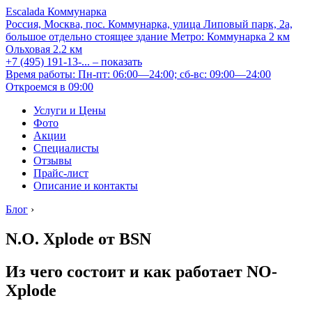
Escalada Коммунарка
Россия, Москва, пос. Коммунарка, улица Липовый парк, 2а,
большое отдельно стоящее здание
Метро:
Коммунарка
2 км
Ольховая
2.2 км
+7 (495) 191-13-...
– показать
Время работы: Пн-пт: 06:00—24:00; сб-вс: 09:00—24:00
Откроемся в 09:00
Услуги и Цены
Фото
Акции
Специалисты
Отзывы
Прайс-лист
Описание и контакты
Блог
›
N.O. Xplode от BSN
Из чего состоит и как работает NO-
Xplode