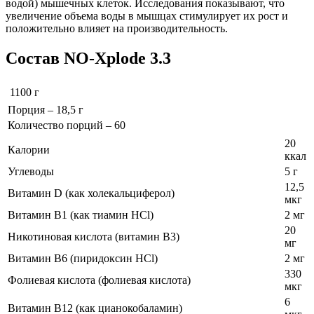
водой) мышечных клеток. Исследования показывают, что
увеличение объема воды в мышцах стимулирует их рост и
положительно влияет на производительность.
Состав NO-Xplode 3.3
1100 г
Порция – 18,5 г
Количество порций – 60
20
Калории
ккал
Углеводы
5 г
12,5
Витамин D (как холекальциферол)
мкг
Витамин B1 (как тиамин HCl)
2 мг
20
Никотиновая кислота (витамин В3)
мг
Витамин В6 (пиридоксин HCl)
2 мг
330
Фолиевая кислота (фолиевая кислота)
мкг
6
Витамин В12 (как цианокобаламин)