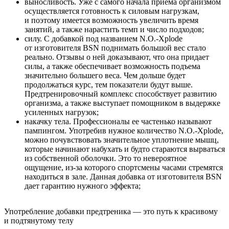
выносливость. Уже с самого начала приема организмом
осуществляется готовность к силовым нагрузкам,
и поэтому имеется возможность увеличить время
занятий, а также нарастить темп и число подходов;
силу. С добавкой под названием N.O.-Xplode
от изготовителя BSN поднимать большой вес стало
реально. Отзывы о ней доказывают, что она придает
силы, а также обеспечивает возможность подъема
значительно большего веса. Чем дольше будет
продолжаться курс, тем показатели будут выше.
Предтренировочный комплекс способствует развитию
организма, а также выступает помощником в выдержке
усиленных нагрузок;
накачку тела. Профессионалы ее частенько называют
пампингом. Употребив нужное количество N.O.-Xplode,
можно почувствовать значительное уплотнение мышц,
которые начинают набухать и будто стараются вырваться
из собственной оболочки. Это то невероятное
ощущение, из-за которого спортсмены часами стремятся
находиться в зале. Данная добавка от изготовителя BSN
дает гарантию нужного эффекта;
Употребление добавки предтреника — это путь к красивому
и подтянутому телу