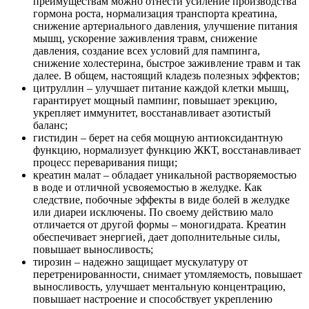
преимуществам можно отнести усиление производства
гормона роста, нормализация транспорта креатина,
снижение артериального давления, улучшение питания
мышц, ускорение заживления травм, снижение
давления, создание всех условий для пампинга,
снижение холестерина, быстрое заживление травм и так
далее. В общем, настоящий кладезь полезных эффектов;
цитруллин – улучшает питание каждой клетки мышц,
гарантирует мощный пампинг, повышает эрекцию,
укрепляет иммунитет, восстанавливает азотистый
баланс;
гистидин – берет на себя мощную антиоксидантную
функцию, нормализует функцию ЖКТ, восстанавливает
процесс переваривания пищи;
креатин малат – обладает уникальной растворяемостью
в воде и отличной усвояемостью в желудке. Как
следствие, побочные эффекты в виде болей в желудке
или диареи исключены. По своему действию мало
отличается от другой формы – моногидрата. Креатин
обеспечивает энергией, дает дополнительные силы,
повышает выносливость;
тирозин – надежно защищает мускулатуру от
перетренированности, снимает утомляемость, повышает
выносливость, улучшает ментальную концентрацию,
повышает настроение и способствует укреплению