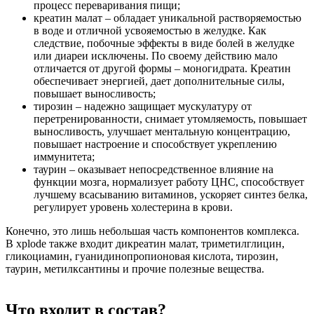
процесс переваривания пищи;
креатин малат – обладает уникальной растворяемостью
в воде и отличной усвояемостью в желудке. Как
следствие, побочные эффекты в виде болей в желудке
или диареи исключены. По своему действию мало
отличается от другой формы – моногидрата. Креатин
обеспечивает энергией, дает дополнительные силы,
повышает выносливость;
тирозин – надежно защищает мускулатуру от
перетренированности, снимает утомляемость, повышает
выносливость, улучшает ментальную концентрацию,
повышает настроение и способствует укреплению
иммунитета;
таурин – оказывает непосредственное влияние на
функции мозга, нормализует работу ЦНС, способствует
лучшему всасыванию витаминов, ускоряет синтез белка,
регулирует уровень холестерина в крови.
Конечно, это лишь небольшая часть компонентов комплекса.
В xplode также входит дикреатин малат, триметилглицин,
гликоциамин, гуанидинопропионовая кислота, тирозин,
таурин, метилксантины и прочие полезные вещества.
Что входит в состав?