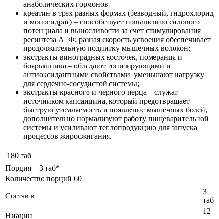
анаболических гормонов;
креатин в трех разных формах (безводный, гидрохлорид
и моногидрат) – способствует повышению силового
потенциала и выносливости за счет стимулирования
ресинтеза АТФ; разная скорость усвоения обеспечивает
продолжительную подпитку мышечных волокон;
экстракты виноградных косточек, померанца и
боярышника – обладают тонизирующими и
антиоксидантными свойствами, уменьшают нагрузку
для сердечно-сосудистой системы;
экстракты красного и черного перца – служат
источником капсаицина, который предотвращает
быструю утомляемость и появление мышечных болей,
дополнительно нормализуют работу пищеварительной
системы и усиливают теплопродукцию для запуска
процессов жиросжигания.
180 таб
Порция – 3 таб*
Количество порций 60
3
Состав в
таб
12
Ниацин