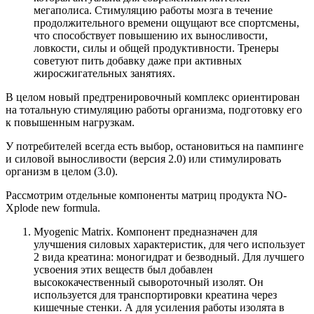
мегаполиса. Стимуляцию работы мозга в течение
продолжительного времени ощущают все спортсмены,
что способствует повышению их выносливости,
ловкости, силы и общей продуктивности. Тренеры
советуют пить добавку даже при активных
жиросжигательных занятиях.
В целом новый предтренировочный комплекс ориентирован
на тотальную стимуляцию работы организма, подготовку его
к повышенным нагрузкам.
У потребителей всегда есть выбор, остановиться на пампинге
и силовой выносливости (версия 2.0) или стимулировать
организм в целом (3.0).
Рассмотрим отдельные компоненты матриц продукта NO-
Xplode new formula.
Myogenic Matrix. Компонент предназначен для
улучшения силовых характеристик, для чего использует
2 вида креатина: моногидрат и безводный. Для лучшего
усвоения этих веществ был добавлен
высококачественный сывороточный изолят. Он
используется для транспортировки креатина через
кишечные стенки. А для усиления работы изолята в