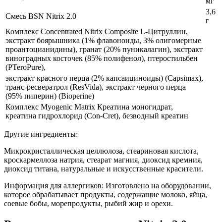
мг
3,6
Смесь BSN Nitrix 2.0
г
Комплекс Concentrated Nitrix Composite L-Цитруллин,
экстракт боярышника (1% флавоноиды, 3% олигомерные
проантоцианидины), гранат (20% пуникалагин), экстракт
виноградных косточек (85% полифенол), птеростильбен
(PTeroPure),
экстракт красного перца (2% капсаициноиды) (Capsimax),
транс-ресвератрол (ResVida), экстракт черного перца
(95% пиперин) (Bioperine)
Комплекс Myogenic Matrix Креатина моногидрат,
креатина гидрохлорид (Con-Cret), безводный креатин
Другие ингредиенты:
Микрокристаллическая целлюлоза, стеариновая кислота,
кроскармеллоза натрия, стеарат магния, диоксид кремния,
диоксид титана, натуральные и искусственные красители.
Информация для аллергиков: Изготовлено на оборудовании,
которое обрабатывает продукты, содержащие молоко, яйца,
соевые бобы, морепродукты, рыбий жир и орехи.