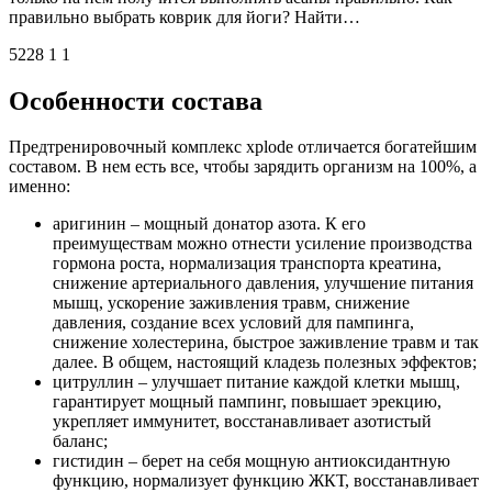
правильно выбрать коврик для йоги? Найти…
5228 1 1
Особенности состава
Предтренировочный комплекс xplode отличается богатейшим
составом. В нем есть все, чтобы зарядить организм на 100%, а
именно:
аригинин – мощный донатор азота. К его
преимуществам можно отнести усиление производства
гормона роста, нормализация транспорта креатина,
снижение артериального давления, улучшение питания
мышц, ускорение заживления травм, снижение
давления, создание всех условий для пампинга,
снижение холестерина, быстрое заживление травм и так
далее. В общем, настоящий кладезь полезных эффектов;
цитруллин – улучшает питание каждой клетки мышц,
гарантирует мощный пампинг, повышает эрекцию,
укрепляет иммунитет, восстанавливает азотистый
баланс;
гистидин – берет на себя мощную антиоксидантную
функцию, нормализует функцию ЖКТ, восстанавливает