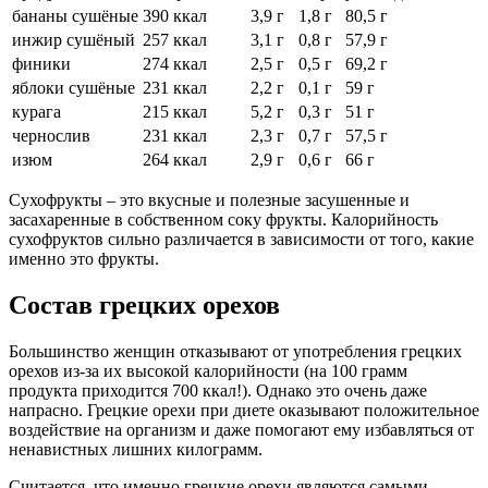
бананы сушёные
390 ккал
3,9 г
1,8 г
80,5 г
инжир сушёный
257 ккал
3,1 г
0,8 г
57,9 г
финики
274 ккал
2,5 г
0,5 г
69,2 г
яблоки сушёные
231 ккал
2,2 г
0,1 г
59 г
курага
215 ккал
5,2 г
0,3 г
51 г
чернослив
231 ккал
2,3 г
0,7 г
57,5 г
изюм
264 ккал
2,9 г
0,6 г
66 г
Сухофрукты – это вкусные и полезные засушенные и
засахаренные в собственном соку фрукты. Калорийность
сухофруктов сильно различается в зависимости от того, какие
именно это фрукты.
Состав грецких орехов
Большинство женщин отказывают от употребления грецких
орехов из-за их высокой калорийности (на 100 грамм
продукта приходится 700 ккал!). Однако это очень даже
напрасно. Грецкие орехи при диете оказывают положительное
воздействие на организм и даже помогают ему избавляться от
ненавистных лишних килограмм.
Считается, что именно грецкие орехи являются самыми