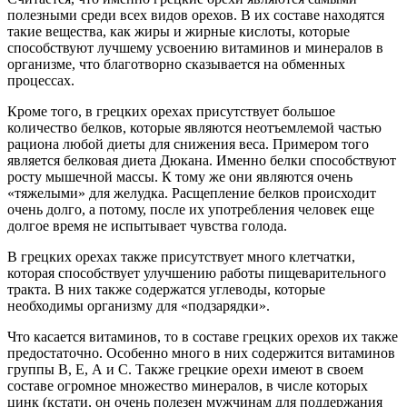
полезными среди всех видов орехов. В их составе находятся
такие вещества, как жиры и жирные кислоты, которые
способствуют лучшему усвоению витаминов и минералов в
организме, что благотворно сказывается на обменных
процессах.
Кроме того, в грецких орехах присутствует большое
количество белков, которые являются неотъемлемой частью
рациона любой диеты для снижения веса. Примером того
является белковая диета Дюкана. Именно белки способствуют
росту мышечной массы. К тому же они являются очень
«тяжелыми» для желудка. Расщепление белков происходит
очень долго, а потому, после их употребления человек еще
долгое время не испытывает чувства голода.
В грецких орехах также присутствует много клетчатки,
которая способствует улучшению работы пищеварительного
тракта. В них также содержатся углеводы, которые
необходимы организму для «подзарядки».
Что касается витаминов, то в составе грецких орехов их также
предостаточно. Особенно много в них содержится витаминов
группы В, Е, А и С. Также грецкие орехи имеют в своем
составе огромное множество минералов, в числе которых
цинк (кстати, он очень полезен мужчинам для поддержания