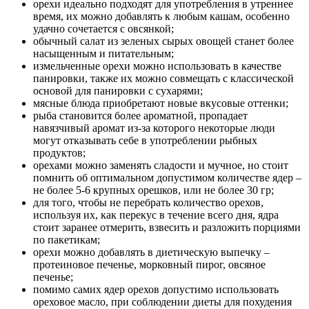
орехи идеально подходят для употребления в утреннее
время, их можно добавлять к любым кашам, особенно
удачно сочетается с овсянкой;
обычный салат из зеленых сырых овощей станет более
насыщенным и питательным;
измельченные орехи можно использовать в качестве
панировки, также их можно совмещать с классической
основой для панировки с сухарями;
мясные блюда приобретают новые вкусовые оттенки;
рыба становится более ароматной, пропадает
навязчивый аромат из-за которого некоторые люди
могут отказывать себе в употреблении рыбных
продуктов;
орехами можно заменять сладости и мучное, но стоит
помнить об оптимальном допустимом количестве ядер –
не более 5-6 крупных орешков, или не более 30 гр;
для того, чтобы не перебрать количество орехов,
используя их, как перекус в течение всего дня, ядра
стоит заранее отмерить, взвесить и разложить порциями
по пакетикам;
орехи можно добавлять в диетическую выпечку –
протеиновое печенье, морковный пирог, овсяное
печенье;
помимо самих ядер орехов допустимо использовать
ореховое масло, при соблюдении диеты для похудения