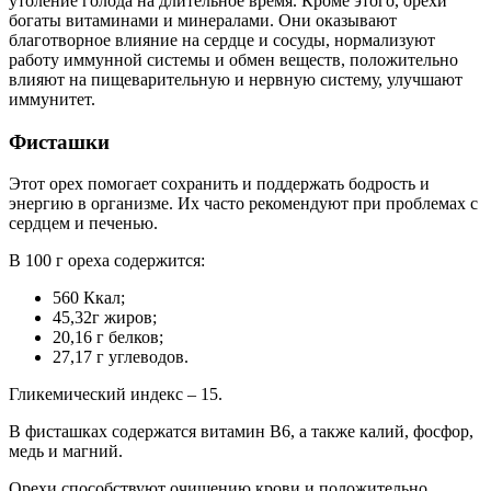
утоление голода на длительное время. Кроме этого, орехи
богаты витаминами и минералами. Они оказывают
благотворное влияние на сердце и сосуды, нормализуют
работу иммунной системы и обмен веществ, положительно
влияют на пищеварительную и нервную систему, улучшают
иммунитет.
Фисташки
Этот орех помогает сохранить и поддержать бодрость и
энергию в организме. Их часто рекомендуют при проблемах с
сердцем и печенью.
В 100 г ореха содержится:
560 Ккал;
45,32г жиров;
20,16 г белков;
27,17 г углеводов.
Гликемический индекс – 15.
В фисташках содержатся витамин В6, а также калий, фосфор,
медь и магний.
Орехи способствуют очищению крови и положительно