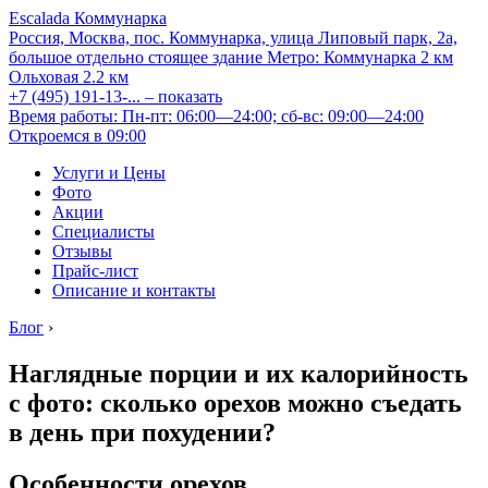
Escalada Коммунарка
Россия, Москва, пос. Коммунарка, улица Липовый парк, 2а,
большое отдельно стоящее здание
Метро:
Коммунарка
2 км
Ольховая
2.2 км
+7 (495) 191-13-...
– показать
Время работы: Пн-пт: 06:00—24:00; сб-вс: 09:00—24:00
Откроемся в 09:00
Услуги и Цены
Фото
Акции
Специалисты
Отзывы
Прайс-лист
Описание и контакты
Блог
›
Наглядные порции и их калорийность
с фото: сколько орехов можно съедать
в день при похудении?
Особенности орехов