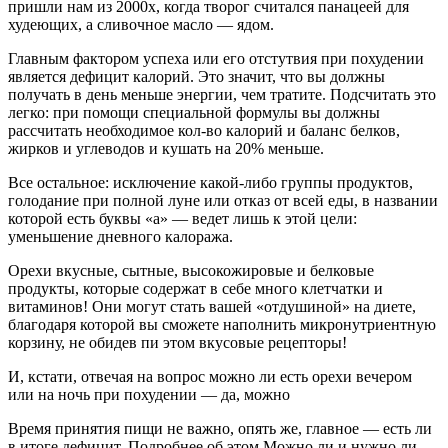
пришли нам из 2000х, когда творог считался панацеей для
худеющих, а сливочное масло — ядом.
Главным фактором успеха или его отстутвия при похудении
является дефицит калорий. Это значит, что вы должны
получать в день меньше энергии, чем тратите. Подсчитать это
легко: при помощи специальной формулы вы должны
рассчитать необходимое кол-во калорий и баланс белков,
жирков и углеводов и кушать на 20% меньше.
Все остальное: исключение какой-либо группы продуктов,
голодание при полной луне или отказ от всей еды, в названии
которой есть буквы «а» — ведет лишь к этой цели:
уменьшение дневного калоража.
Орехи вкусные, сытные, высокожировые и белковые
продукты, которые содержат в себе много клетчатки и
витаминов! Они могут стать вашей «отдушиной» на диете,
благодаря которой вы сможете наполнить микронутриентную
корзину, не обидев пи этом вкусовые рецепторы!
И, кстати, отвечая на вопрос можно ли есть орехи вечером
или на ночь при похудении — да, можно
Время принятия пищи не важно, опять же, главное — есть ли
в итоге дефицит. Подробнее об этом Можно ли и нужно ли