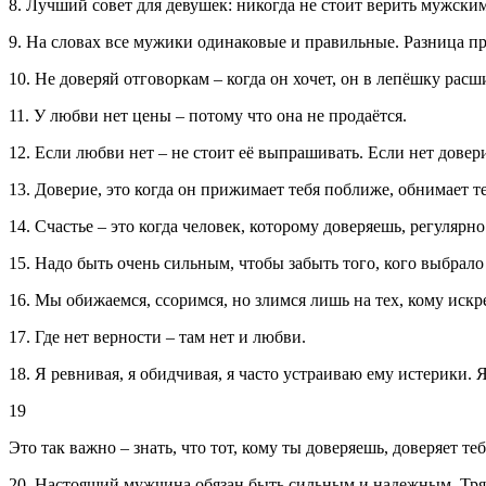
8. Лучший совет для девушек: никогда не стоит верить мужски
9. На словах все мужики одинаковые и правильные. Разница про
10. Не доверяй отговоркам – когда он хочет, он в лепёшку расши
11. У любви нет цены – потому что она не продаётся.
12. Если любви нет – не стоит её выпрашивать. Если нет довери
13. Доверие, это когда он прижимает тебя поближе, обнимает теб
14. Счастье – это когда человек, которому доверяешь, регулярно 
15. Надо быть очень сильным, чтобы забыть того, кого выбрало
16. Мы обижаемся, ссоримся, но злимся лишь на тех, кому искр
17. Где нет верности – там нет и любви.
18. Я ревнивая, я обидчивая, я часто устраиваю ему истерики.
19
Это так важно – знать, что тот, кому ты доверяешь, доверяет те
20. Настоящий мужчина обязан быть сильным и надежным. Тряп