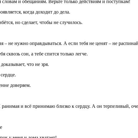
м словам и обещаниям. Верьте только действиям и поступкам!
является, когда доходит до дела.
бётся, но сделает, чтобы не случилось.
я – не нужно оправдываться. А если тебя не ценят – не распинай
я сквозь сон, а тебе спится только легче.
доказывает, что не зря.
 сердце.
енне доверяем.
 Я ранимая и всё принимаю близко к сердцу. А он терпеливый, оч
бе
ок у меня и дома хватает!