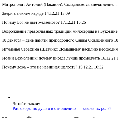
Митрополит Антоний (Паканич): Складывается впечатление, что
Звери в зимнем наряде 14.12.21 13:09
Почему Бог не дает желаемого? 17.12.21 15:26
Возрождение православных традиций милосердия на Буковине 1
18 декабря – день памяти пре­по­доб­ного Сав­вы Освя­щен­ного 18
Игуменья Серафима (Шевчик): Домашнему насилию необходимо 
Иоанн Безмолвник: почему иногда лучше промолчать 16.12.21 
Почему ложь – это не невинная шалость? 15.12.21 10:32
Читайте также:
Разговоры по душам в отношениях — какова их роль?