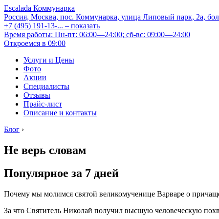
Escalada Коммунарка
Россия, Москва, пос. Коммунарка, улица Липовый парк, 2а, бо
+7 (495) 191-13-...
– показать
Время работы: Пн-пт: 06:00—24:00; сб-вс: 09:00—24:00
Откроемся в 09:00
Услуги и Цены
Фото
Акции
Специалисты
Отзывы
Прайс-лист
Описание и контакты
Блог
›
Не верь словам
Популярное за 7 дней
Почему мы молимся святой великомученице Варваре о причаще
За что Святитель Николай получил высшую человеческую похвал