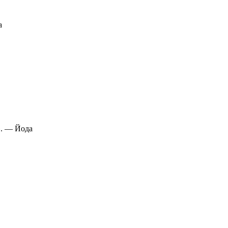
а
». — Йода