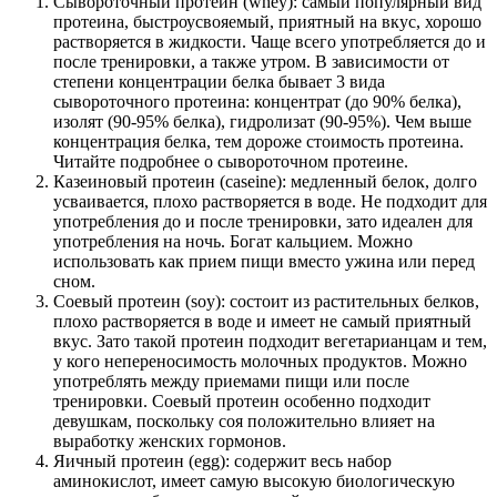
Сывороточный протеин (whey): самый популярный вид
протеина, быстроусвояемый, приятный на вкус, хорошо
растворяется в жидкости. Чаще всего употребляется до и
после тренировки, а также утром. В зависимости от
степени концентрации белка бывает 3 вида
сывороточного протеина: концентрат (до 90% белка),
изолят (90-95% белка), гидролизат (90-95%). Чем выше
концентрация белка, тем дороже стоимость протеина.
Читайте подробнее о сывороточном протеине.
Казеиновый протеин (caseine): медленный белок, долго
усваивается, плохо растворяется в воде. Не подходит для
употребления до и после тренировки, зато идеален для
употребления на ночь. Богат кальцием. Можно
использовать как прием пищи вместо ужина или перед
сном.
Соевый протеин (soy): состоит из растительных белков,
плохо растворяется в воде и имеет не самый приятный
вкус. Зато такой протеин подходит вегетарианцам и тем,
у кого непереносимость молочных продуктов. Можно
употреблять между приемами пищи или после
тренировки. Соевый протеин особенно подходит
девушкам, поскольку соя положительно влияет на
выработку женских гормонов.
Яичный протеин (egg): содержит весь набор
аминокислот, имеет самую высокую биологическую