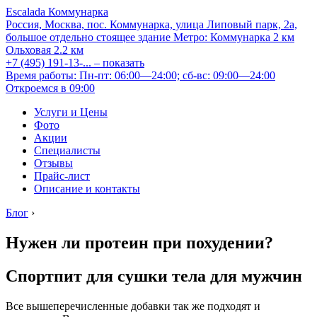
Escalada Коммунарка
Россия, Москва, пос. Коммунарка, улица Липовый парк, 2а,
большое отдельно стоящее здание
Метро:
Коммунарка
2 км
Ольховая
2.2 км
+7 (495) 191-13-...
– показать
Время работы: Пн-пт: 06:00—24:00; сб-вс: 09:00—24:00
Откроемся в 09:00
Услуги и Цены
Фото
Акции
Специалисты
Отзывы
Прайс-лист
Описание и контакты
Блог
›
Нужен ли протеин при похудении?
Спортпит для сушки тела для мужчин
Все вышеперечисленные добавки так же подходят и