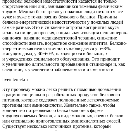
проблемы белковой недостаточности касаются не только
спортсменов или лиц, занимающихся тяжелым физическим
трудом. Медики бьют тревогу: пожилые люди питаются все
хуже и хуже с точки зрения белкового баланса. Причины
белково-энергетической недостаточности у пожилых людей
самые разные. Это и снижение остроты восприятия вкуса
и запаха пищи, депрессия, социальная изоляция пенсионеров-
одиночек, влияние медикаментозной терапии, снижение
способности жевать, возрастное снижение аппетита. Белково-
энергетическая недостаточность наблюдается у 5−8%,
живущих дома, у 30−60%, находящихся в больницах
и учреждениях социального обслуживания. Это приводит
к увеличению длительности пребывания в стационаре и, как
следствие, к увеличению заболеваемости и смертности.
liveinternet.ru
Эту проблему можно легко решить с помощью добавления
в рацион специально разработанных продуктов белкового
питания, которые содержат полноценные легкоусвояемые
протеины или аминокислоты. Желательно также, чтобы
количество потребляемого белка было не в форме
трудноусвояемых белков, а в виде молочных, соевых белков
или специально приготовленных аминокислотных смесей.
Существует несколько источников протеина, который