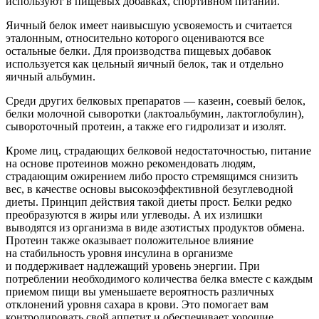
используют в пищевых добавках, спортивном питании.
Яичный белок имеет наивысшую усвояемость и считается
эталонным, относительно которого оцениваются все
остальные белки. Для производства пищевых добавок
используется как цельный яичный белок, так и отдельно
яичный альбумин.
Среди других белковых препаратов — казеин, соевый белок,
белки молочной сыворотки (лактоальбумин, лактоглобулин),
сывороточный протеин, а также его гидролизат и изолят.
Кроме лиц, страдающих белковой недостаточностью, питание
на основе протеинов можно рекомендовать людям,
страдающим ожирением либо просто стремящимся снизить
вес, в качестве основы высокоэффективной безуглеводной
диеты. Принцип действия такой диеты прост. Белки редко
преобразуются в жиры или углеводы. А их излишки
выводятся из организма в виде азотистых продуктов обмена.
Протеин также оказывает положительное влияние
на стабильность уровня инсулина в организме
и поддерживает надлежащий уровень энергии. При
потреблении необходимого количества белка вместе с каждым
приемом пищи вы уменьшаете вероятность различных
отклонений уровня сахара в крови. Это помогает вам
контролировать свой аппетит и обеспечивает хорошие