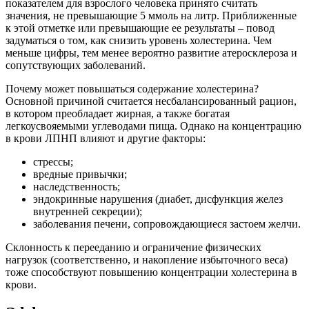
показателем для взрослого человека принято считать
значения, не превышающие 5 ммоль на литр. Приближенные
к этой отметке или превышающие ее результаты – повод
задуматься о том, как снизить уровень холестерина. Чем
меньше цифры, тем менее вероятно развитие атеросклероза и
сопутствующих заболеваний.
Почему может повышаться содержание холестерина?
Основной причиной считается несбалансированный рацион,
в котором преобладает жирная, а также богатая
легкоусвояемыми углеводами пища. Однако на концентрацию
в крови ЛПНП влияют и другие факторы:
стрессы;
вредные привычки;
наследственность;
эндокринные нарушения (диабет, дисфункция желез
внутренней секреции);
заболевания печени, сопровождающиеся застоем желчи.
Склонность к перееданию и ограничение физических
нагрузок (соответственно, и накопление избыточного веса)
тоже способствуют повышению концентрации холестерина в
крови.