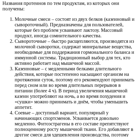
Названия протеинов по тем продуктам, из которых они
получены:
Молочные смеси – состоят из двух белков (казеиновый и
сывороточный). Предназначены для пользователей,
которые без проблем усваивают лактозу. Массовый
продукт, иногда сомнительного качества.
Сывороточные – быстро расщепляются, производятся из
молочной сыворотки, содержат минеральные вещества,
необходимые для поддержания гормонального баланса и
иммунной системы. Традиционный выбор для тех, кто
активно работает над мышечной массой.
Казеиновые – с медленными белками длительного
действия, которые постепенно насыщают организм на
протяжении суток, поэтому его рекомендуют принимать
перед сном или во время длительных перерывов в
питании (более 4 ч). В период увеличения мышечной
казеин употребляют на ночь, а во время похудения и
«сушки» можно принимать и днём, чтобы уменьшить
аппетит.
Соевые – доступный вариант, популярный у
начинающих спортсменов. Усваивается довольно
медленно. Фитоэстрагены в его составе препятствуют
полноценному росту мышечной ткани. Его добавляют в
другие смеси для удешевления производства, поэтому