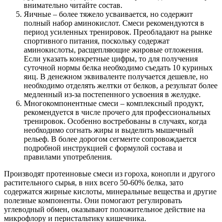
внимательно читайте состав.
Яичные – более тяжело усваивается, но содержит
полный набор аминокислот. Смеси рекомендуются в
период усиленных тренировок. Преобладают на рынке
спортивного питания, поскольку содержат
аминокислоты, расщепляющие жировые отложения.
Если указать конкретные цифры, то для получения
суточной нормы белка необходимо съедать 10 куриных
яиц. В денежном эквиваленте получается дешевле, но
необходимо отделять желтки от белков, а результат более
медленный из-за постепенного усвоения в желудке.
Многокомпонентные смеси – комплексный продукт,
рекомендуется в числе прочего для профессиональных
тренировок. Особенно востребованы в случаях, когда
необходимо согнать жиры и выделить мышечный
рельеф. В более дорогом сегменте сопровождается
подробной инструкцией с формулой состава и
правилами употребления.
Производят протеиновые смеси из гороха, конопли и другого
растительного сырья, в них всего 50-60% белка, зато
содержатся жирные кислоты, минеральные вещества и другие
полезные компоненты. Они помогают регулировать
углеводный обмен, оказывают положительное действие на
микрофлору и перистальтику кишечника.