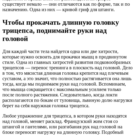
существует немало — они отличаются как по форме, так и по
назначению. Одна из них — кривой гриф для штанги.
Чтобы прокачать длинную головку
трицепса, поднимайте руки над
головой
Для каждой части тела найдется одна или две хитрости,
которые нужно освоить для прокачки мышц в продвинутом
стиле. Одна из главных хитростей развития подковообразных
трицепсов — перенос тренинга в плоскость над головой. Дело
в том, что мясистая длинная головка крепится над плечевым
суставом, а это значит, что полностью растягивается она лишь
тогда, когда мы поднимаем руки над головой. Вспоминаем,
что мышца сокращается с максимальным усилием только
после полного растяжения. Следовательно, когда локти
располагаются по бокам от туловища, львиную долю нагрузки
берет на себя наружная головка трицепса.
Любое упражнение для трицепса, в котором руки находятся
над головой, меняет расклад. Французский жим стоя со
штангой и гантелями, или разгибания рук над головой на
блоке переносят нагрузку на длинную головку. Подобный