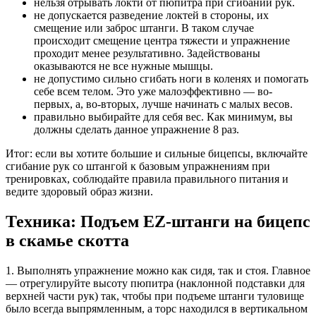
нельзя отрывать локти от пюпитра при сгибании рук.
не допускается разведение локтей в стороны, их
смещение или заброс штанги. В таком случае
происходит смещение центра тяжести и упражнение
проходит менее результативно. Задействованы
оказываются не все нужные мышцы.
не допустимо сильно сгибать ноги в коленях и помогать
себе всем телом. Это уже малоэффективно — во-
первых, а, во-вторых, лучше начинать с малых весов.
правильно выбирайте для себя вес. Как минимум, вы
должны сделать данное упражнение 8 раз.
Итог: если вы хотите большие и сильные бицепсы, включайте
сгибание рук со штангой к базовым упражнениям при
тренировках, соблюдайте правила правильного питания и
ведите здоровый образ жизни.
Техника: Подъем EZ-штанги на бицепс
в скамье скотта
1. Выполнять упражнение можно как сидя, так и стоя. Главное
— отрегулируйте высоту пюпитра (наклонной подставки для
верхней части рук) так, чтобы при подъеме штанги туловище
было всегда выпрямленным, а торс находился в вертикальном