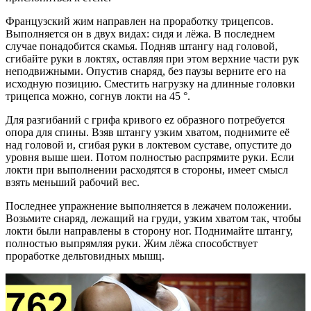
Французский жим направлен на проработку трицепсов.
Выполняется он в двух видах: сидя и лёжа. В последнем
случае понадобится скамья. Подняв штангу над головой,
сгибайте руки в локтях, оставляя при этом верхние части рук
неподвижными. Опустив снаряд, без паузы верните его на
исходную позицию. Сместить нагрузку на длинные головки
трицепса можно, согнув локти на 45 °.
Для разгибаний с грифа кривого ez образного потребуется
опора для спины. Взяв штангу узким хватом, поднимите её
над головой и, сгибая руки в локтевом суставе, опустите до
уровня выше шеи. Потом полностью распрямите руки. Если
локти при выполнении расходятся в стороны, имеет смысл
взять меньший рабочий вес.
Последнее упражнение выполняется в лежачем положении.
Возьмите снаряд, лежащий на груди, узким хватом так, чтобы
локти были направлены в сторону ног. Поднимайте штангу,
полностью выпрямляя руки. Жим лёжа способствует
проработке дельтовидных мышц.