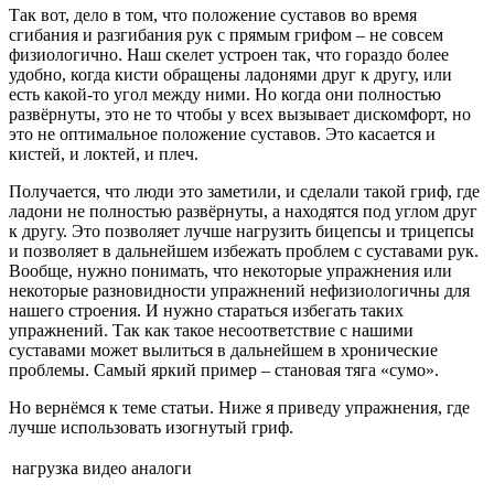
Так вот, дело в том, что положение суставов во время
сгибания и разгибания рук с прямым грифом – не совсем
физиологично. Наш скелет устроен так, что гораздо более
удобно, когда кисти обращены ладонями друг к другу, или
есть какой-то угол между ними. Но когда они полностью
развёрнуты, это не то чтобы у всех вызывает дискомфорт, но
это не оптимальное положение суставов. Это касается и
кистей, и локтей, и плеч.
Получается, что люди это заметили, и сделали такой гриф, где
ладони не полностью развёрнуты, а находятся под углом друг
к другу. Это позволяет лучше нагрузить бицепсы и трицепсы
и позволяет в дальнейшем избежать проблем с суставами рук.
Вообще, нужно понимать, что некоторые упражнения или
некоторые разновидности упражнений нефизиологичны для
нашего строения. И нужно стараться избегать таких
упражнений. Так как такое несоответствие с нашими
суставами может вылиться в дальнейшем в хронические
проблемы. Самый яркий пример – становая тяга «сумо».
Но вернёмся к теме статьи. Ниже я приведу упражнения, где
лучше использовать изогнутый гриф.
нагрузка
видео
аналоги