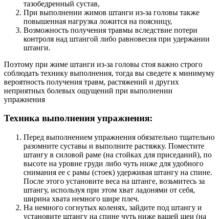
тазобедренный сустав,
При выполнении жимов штанги из-за головы также
повышенная нагрузка ложится на поясницу,
Возможность получения травмы вследствие потери
контроля над штангой либо равновесия при удержании
штанги.
Поэтому при жиме штанги из-за головы стоя важно строго
соблюдать технику выполнения, тогда вы сведете к минимуму
вероятность получения травм, растяжений и других
неприятных болевых ощущений при выполнении
упражнения
Техника выполнения упражнения:
Перед выполнением упражнения обязательно тщательно
разомните суставы и выполните растяжку. Поместите
штангу в силовой раме (на стойках для приседаний), по
высоте на уровне груди либо чуть ниже для удобного
снимания ее с рамы (стоек) удерживая штангу на спине.
После этого установите веса на штанге, возьмитесь за
штангу, используя при этом хват ладонями от себя,
ширина хвата немного шире плеч.
На немного согнутых коленях, зайдите под штангу и
установите штангу на спине чуть ниже вашей шеи (на