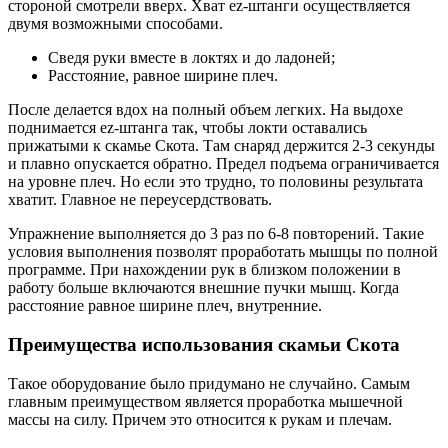
стороной смотрели вверх. Хват ez-штанги осуществляется
двумя возможными способами.
Сведя руки вместе в локтях и до ладоней;
Расстояние, равное ширине плеч.
После делается вдох на полный объем легких. На выдохе
поднимается ez-штанга так, чтобы локти оставались
прижатыми к скамье Скота. Там снаряд держится 2-3 секунды
и плавно опускается обратно. Предел подъема ограничивается
на уровне плеч. Но если это трудно, то половины результата
хватит. Главное не переусердствовать.
Упражнение выполняется до 3 раз по 6-8 повторений. Такие
условия выполнения позволят проработать мышцы по полной
программе. При нахождении рук в близком положении в
работу больше включаются внешние пучки мышц. Когда
расстояние равное ширине плеч, внутренние.
Преимущества использования скамьи Скота
Такое оборудование было придумано не случайно. Самым
главным преимуществом является проработка мышечной
массы на силу. Причем это относится к рукам и плечам.