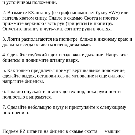
и устойчивом положении.
2. Возьмите EZ-штангу (ее гриф напоминает букву «W») или
гантель хватом снизу. Сядьте в скамью Скотта и плотно
прижмите верхнюю часть рук (трицепсы) к пюпитру.
Опустите штангу и чуть-чуть согните руки в локтях.
3. Локти располагаются на пюпитре, ближе к нижнему краю и
должны всегда оставаться неподвижными.
4. Сделайте глубокий вдох и задержите дыхание. Напрягите
бицепсы и поднимите штангу вверх.
5. Как только предплечья примут вертикальное положение,
сделайте выдох, остановитесь на мгновение и еще сильнее
напрягите бицепсы.
6. Плавно опускайте штангу до тех пор, пока руки почти
полностью выпрямятся.
7. Сделайте небольшую паузу и приступайте к следующему
повторению.
Подъем EZ-штанги на бицепс в скамье скотта — мышцы