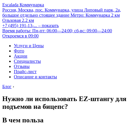
Escalada Коммунарка
Россия, Москва, пос. Коммунарка, улица Липовый парк, 2а,
большое отдельно стоящее здание
Метро:
Коммунарка
2 км
Ольховая
2.2 км
+7 (495) 191-13-...
– показать
Время работы: Пн-пт: 06:00—24:00; сб-вс: 09:00—24:00
Откроемся в 09:00
Услуги и Цены
Фото
Акции
Специалисты
Отзывы
Прайс-лист
Описание и контакты
Блог
›
Нужно ли использовать EZ-штангу для
подъемов на бицепс?
В чем польза