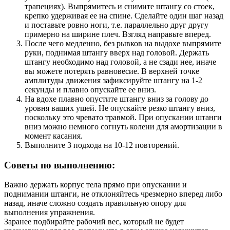
трапециях). Выпрямитесь и снимите штангу со стоек,
крепко удерживая ее на спине. Сделайте один шаг назад
и поставьте ровно ноги, т.е. параллельно друг другу
примерно на ширине плеч. Взгляд направьте вперед.
После чего медленно, без рывков на выдохе выпрямите
руки, поднимая штангу вверх над головой. Держать
штангу необходимо над головой, а не сзади нее, иначе
вы можете потерять равновесие. В верхней точке
амплитуды движения зафиксируйте штангу на 1-2
секунды и плавно опускайте ее вниз.
На вдохе плавно опустите штангу вниз за голову до
уровня ваших ушей. Не опускайте резко штангу вниз,
поскольку это чревато травмой. При опускании штанги
вниз можно немного согнуть колени для амортизации в
момент касания.
Выполните 3 подхода на 10-12 повторений.
Советы по выполнению:
Важно держать корпус тела прямо при опускании и
поднимании штанги, не отклоняйтесь чрезмерно вперед либо
назад, иначе сложно создать правильную опору для
выполнения упражнения.
Заранее подбирайте рабочий вес, который не будет