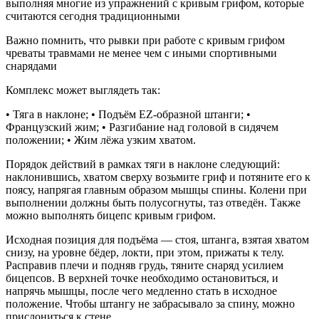
выполняя многие из упражнений с кривым грифом, которые
считаются сегодня традиционными
Важно помнить, что рывки при работе с кривым грифом
чреваты травмами не менее чем с иными спортивными
снарядами
Комплекс может выглядеть так:
• Тяга в наклоне; • Подъём EZ-образной штанги; •
Французский жим; • Разгибание над головой в сидячем
положении; • Жим лёжа узким хватом.
Порядок действий в рамках тяги в наклоне следующий:
наклонившись, хватом сверху возьмите гриф и потяните его к
поясу, напрягая главным образом мышцы спины. Колени при
выполнении должны быть полусогнуты, таз отведён. Также
можно выполнять бицепс кривым грифом.
Исходная позиция для подъёма — стоя, штанга, взятая хватом
снизу, на уровне бёдер, локти, при этом, прижаты к телу.
Расправив плечи и подняв грудь, тяните снаряд усилием
бицепсов. В верхней точке необходимо остановиться, и
напрячь мышцы, после чего медленно стать в исходное
положение. Чтобы штангу не забрасывало за спину, можно
прислониться к стене.