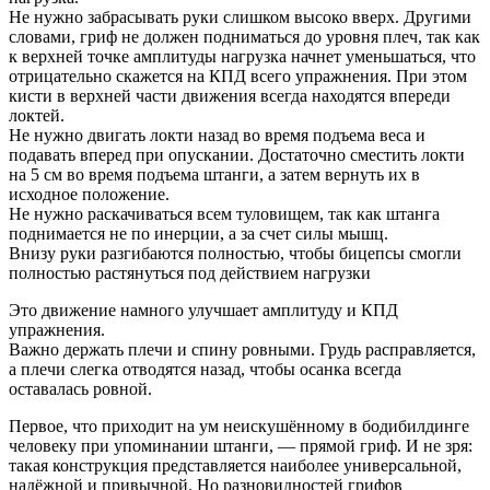
Не нужно забрасывать руки слишком высоко вверх. Другими
словами, гриф не должен подниматься до уровня плеч, так как
к верхней точке амплитуды нагрузка начнет уменьшаться, что
отрицательно скажется на КПД всего упражнения. При этом
кисти в верхней части движения всегда находятся впереди
локтей.
Не нужно двигать локти назад во время подъема веса и
подавать вперед при опускании. Достаточно сместить локти
на 5 см во время подъема штанги, а затем вернуть их в
исходное положение.
Не нужно раскачиваться всем туловищем, так как штанга
поднимается не по инерции, а за счет силы мышц.
Внизу руки разгибаются полностью, чтобы бицепсы смогли
полностью растянуться под действием нагрузки
Это движение намного улучшает амплитуду и КПД
упражнения.
Важно держать плечи и спину ровными. Грудь расправляется,
а плечи слегка отводятся назад, чтобы осанка всегда
оставалась ровной.
Первое, что приходит на ум неискушённому в бодибилдинге
человеку при упоминании штанги, — прямой гриф. И не зря:
такая конструкция представляется наиболее универсальной,
надёжной и привычной. Но разновидностей грифов