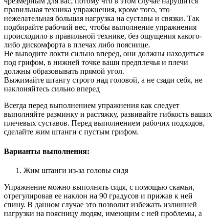
чрезмерным для вас, потому что в этом случае нарушится
правильная техника упражнения, кроме того, это
нежелательная большая нагрузка на суставы и связки. Так
подбирайте рабочий вес, чтобы выполнение упражнения
происходило в правильной технике, без ощущения какого-
либо дискомфорта в плечах либо пояснице.
Не выводите локти сильно вперед, они должны находиться
под грифом, в нижней точке ваши предплечья и плечи
должны образовывать прямой угол.
Выжимайте штангу строго над головой, а не сзади себя, не
наклоняйтесь сильно вперед
Всегда перед выполнением упражнения как следует
выполняйте разминку и растяжку, развивайте гибкость ваших
плечевых суставов. Перед выполнением рабочих подходов,
сделайте жим штанги с пустым грифом.
Варианты выполнения:
Жим штанги из-за головы сидя
Упражнение можно выполнять сидя, с помощью скамьи,
отрегулировав ее наклон на 90 градусов и прижав к ней
спину. В данном случае это позволит избежать излишней
нагрузки на поясницу людям, имеющим с ней проблемы, а