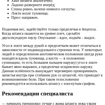
Хват штанги аналогично;
Ладони разверните вперёд;
Спина ровно, колени немного согнуты;
Локти возле туловища;
Пресс напряжен.
Поднимая вес, задействуйте только предплечья и бицепсы.
Когда штанга окажется на уровне плеч, сделайте
двухсекундную паузу. Опускание – вдох, подъём – выдох.
Угол в локте между рукой и предплечьем может отличаться в
зависимости от индивидуального строения тела. У некоторых
людей в определенном анотомическом положении (когда руки
находятся вдоль туловища, а кисти — в положении
супинации, то есть большим пальцем наружу) угол в локте
бывает явно выражен, а предплечье искривлено наружу.
Данная особенность вынуждает черезмерно проворачивать
запястья внутрь при сгибании рук со штангой, что приводит к
возникновению боли. При таком телосложении
рекомендуется использовать штангу с изогнутым грифом.
Рекомендации специалиста
— начинать тренировку лучше с жима штанги лежа узким