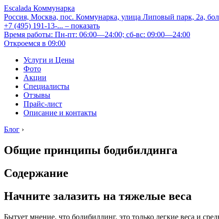
Escalada Коммунарка
Россия, Москва, пос. Коммунарка, улица Липовый парк, 2а, бо
+7 (495) 191-13-...
– показать
Время работы: Пн-пт: 06:00—24:00; сб-вс: 09:00—24:00
Откроемся в 09:00
Услуги и Цены
Фото
Акции
Специалисты
Отзывы
Прайс-лист
Описание и контакты
Блог
›
Общие принципы бодибилдинга
Содержание
Начните залазить на тяжелые веса
Бытует мнение, что бодибилдинг, это только легкие веса и сре