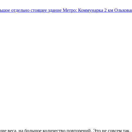
льшое отдельно стоящее здание
Метро:
Коммунарка
2 км
Ольхова
дние веса, на большое количество повторений. Это не совсем та