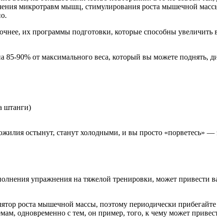
чения микротравм мышц, стимулирования роста мышечной массы,
о.
очнее, их программы подготовки, которые способны увеличить в
, на 85-90% от максимального веса, который вы можете поднять,
а штанги)
жилия остынут, станут холодными, и вы просто «порветесь» — э
олнения упражнения на тяжелой тренировки, может привести вас
лятор роста мышечной массы, поэтому периодически прибегайте 
мам, одновременно с тем, он пример, того, к чему может приве