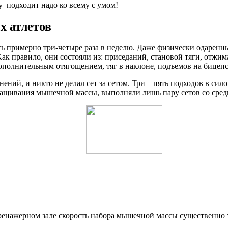
у подходит надо ко всему с умом!
х атлетов
сь примерно три-четыре раза в неделю. Даже физически одаренн
к правило, они состояли из: приседаний, становой тяги, отжи
ополнительным отягощением, тяг в наклоне, подъемов на бицепс
нений, и никто не делал сет за сетом. Три – пять подходов в си
ащивания мышечной массы, выполняли лишь пару сетов со средн
ренажерном зале скорость набора мышечной массы существенно з