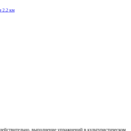
я
2.2 км
к, действительно, выполнение упражнений в культуристическом