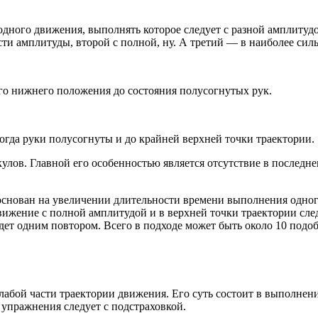
одного движения, выполнять которое следует с разной амплитудо
сти амплитуды, второй с полной, ну. А третий — в наиболее силь
го нижнего положения до состояния полусогнутых рук.
огда руки полусогнуты и до крайней верхней точки траектории.
лов. Главной его особенностью является отсутствие в последнем
основан на увеличении длительности времени выполнения одно
ижение с полной амплитудой и в верхней точки траектории следу
дет одним повтором. Всего в подходе может быть около 10 подо
лабой части траектории движения. Его суть состоит в выполнен
пражнения следует с подстраховкой.