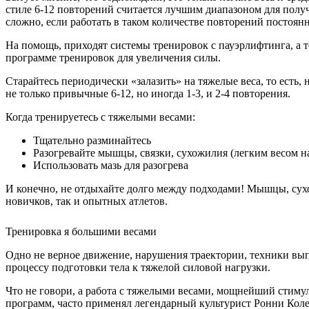
стиле 6-12 повторений считается лучшим диапазоном для полу
сложно, если работать в таком количестве повторений постоянн
На помощь, приходят системы тренировок с пауэрлифтинга, а т
программе тренировок для увеличения силы.
Старайтесь периодически «залазить» на тяжелые веса, то есть
не только привычные 6-12, но иногда 1-3, и 2-4 повторения.
Когда тренируетесь с тяжелыми весами:
Тщательно разминайтесь
Разогревайте мышцы, связки, сухожилия (легким весом н
Использовать мазь для разогрева
И конечно, не отдыхайте долго между подходами! Мышцы, сухо
новичков, так и опытных атлетов.
Тренировка я большими весами
Одно не верное движение, нарушения траектории, техники вып
процессу подготовки тела к тяжелой силовой нагрузки.
Что не говори, а работа с тяжелыми весами, мощнейший стиму
программ, часто применял легендарный культурист Ронни Коле