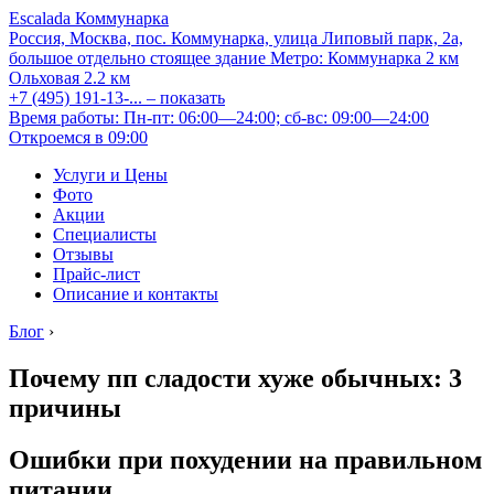
Escalada Коммунарка
Россия, Москва, пос. Коммунарка, улица Липовый парк, 2а,
большое отдельно стоящее здание
Метро:
Коммунарка
2 км
Ольховая
2.2 км
+7 (495) 191-13-...
– показать
Время работы: Пн-пт: 06:00—24:00; сб-вс: 09:00—24:00
Откроемся в 09:00
Услуги и Цены
Фото
Акции
Специалисты
Отзывы
Прайс-лист
Описание и контакты
Блог
›
Почему пп сладости хуже обычных: 3
причины
Ошибки при похудении на правильном
питании