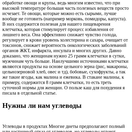
обработке овощи и крупы, ведь многим известно, что при
высокой температуре большая часть полезных веществ просто
исчезает. Те овощи, которые можно есть сырыми, лучше
вообще не готовить (например морковь, помидоры, капуста).
В них содержится полезная для нашего пищеварения
клетчатка, которая стимулирует процесс избавления от
лишнего веса. Она эффективно снижает чувство голода,
регулирует в крови уровень холестерина и сахара, очищает от
токсинов, снижает вероятность онкологических заболеваний
органов ЖКТ, инфаркта, инсульта и многих других. Давно
доказано, что женщинам нужно 25 грамм клетчатки в сутки,
мужчинам чуть больше. Наилучшими источниками клетчатки
являются продукты на основе цельного зерна (рис, макароны,
цельнозерновой хлеб, овес и тд), бобовые, сухофрукты, а так
же такие ягоды, как малина и ежевика. В стакане малины, к
примеру, содержится 8 грамм клетчатки, то есть треть
суточной нормы для женщин. О пользе каш для похудения я
писала в отдельной статье.
Нужны ли нам углеводы
Углеводы в продуктах Многие диеты предполагают полный
или частичный отказ от углеводов, но углеводы играют