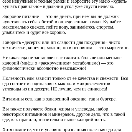
себе ненужные и тесные рамки и забросите эту идею «худеть/
кушать правильно» в дальний угол уже спустя неделю.
Здоровое питание — это не диета, при нем вы не должны
чувствовать себя забитой в определенные рамки. Кушайте
максимально свежее, пейте воду, занимайтесь спортом,
улыбайтесь и будет все хорошо.
Говорить «десерты или пп сладости для похудения» чисто
технически, конечно, можно, но в основном — это маркетинг.
Никакая еда не заставляет вас сжигать больше или меньше
калорий (мифы о «раскрученном» метаболизме) — это
физиологически абсолютно невозможно!
Полезность еды зависит только от ее качества и свежести. Вся
еда состоит из одинаковых макро- и микроэлементов —
углеводы из пп десерта НЕ лучше, чем из сникерса!
Витамины есть как в запаренной овсянке, так и бургере.
Вы также получаете белки, жиры и углеводы, набор
некоторых витаминов и минералов, другое дело, что в такой
еде, как правило, значительно выше калорийность.
Хотя помните, что и условно признанная полезная еда для