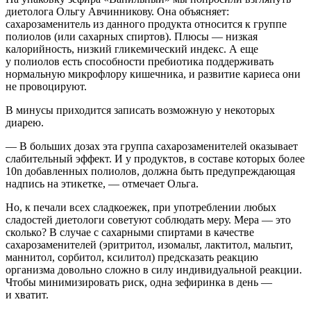
диетолога Ольгу Авчинникову. Она объясняет:
сахарозаменитель из данного продукта относится к группе
полиолов (или сахарных спиртов). Плюсы — низкая
калорийность, низкий гликемический индекс. А еще
у полиолов есть способности пребиотика поддерживать
нормальную микрофлору кишечника, и развитие кариеса они
не провоцируют.
В минусы приходится записать возможную у некоторых
диарею.
— В больших дозах эта группа сахарозаменителей оказывает
слабительный эффект. И у продуктов, в составе которых более
10n добавленных полиолов, должна быть предупреждающая
надпись на этикетке, — отмечает Ольга.
Но, к печали всех сладкоежек, при употреблении любых
сладостей диетологи советуют соблюдать меру. Мера — это
сколько? В случае с сахарными спиртами в качестве
сахарозаменителей (эритритол, изомальт, лактитол, мальтит,
маннитол, сорбитол, ксилитол) предсказать реакцию
организма довольно сложно в силу индивидуальной реакции.
Чтобы минимизировать риск, одна зефиринка в день —
и хватит.