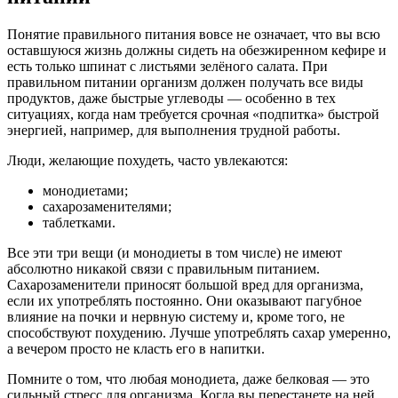
Понятие правильного питания вовсе не означает, что вы всю
оставшуюся жизнь должны сидеть на обезжиренном кефире и
есть только шпинат с листьями зелёного салата. При
правильном питании организм должен получать все виды
продуктов, даже быстрые углеводы — особенно в тех
ситуациях, когда нам требуется срочная «подпитка» быстрой
энергией, например, для выполнения трудной работы.
Люди, желающие похудеть, часто увлекаются:
монодиетами;
сахарозаменителями;
таблетками.
Все эти три вещи (и монодиеты в том числе) не имеют
абсолютно никакой связи с правильным питанием.
Сахарозаменители приносят большой вред для организма,
если их употреблять постоянно. Они оказывают пагубное
влияние на почки и нервную систему и, кроме того, не
способствуют похудению. Лучше употреблять сахар умеренно,
а вечером просто не класть его в напитки.
Помните о том, что любая монодиета, даже белковая — это
сильный стресс для организма. Когда вы перестанете на ней