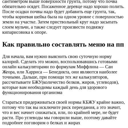
сантиметром выше поверхности грунта, потому что почва
обязательно осядет. Посаженное деревце надо хорошо полить.
После осадки почвы надо будет добавить еще грунта, так,
чтобы корневая шейка была на одном уровне с поверхностью
земли на участке. Затем приствольный круг надо засыпать
слоем мульчи, а также следует произвести подвязку
кипарисовика к опоре.
Как правильно составлять меню на пп
Для начала, вам нужно выяснить свою суточную норму
калорий. Сделать это можно, воспользовавшись готовыми
онлайн калькуляторами по формулам Миффлина — Сан
Жеора, или Харриса — Бенедикта, они являются наиболее
точными. Дальше, при помощи тех же калькуляторов,
рассчитываете БЖУ(количество белков, жиров, углеводов),
которые вам необходимы каждый день для здорового
функционирования организма
Стараться придерживаться своей нормы КБЖУ крайне важно,
потому что так вы исключите риск переедания, а это значит,
что и вес начнет снижаться, или, по крайней мере, не будет
расти. Про углеводы мы говорили выше, поэтому давайте
подробнее поговорим о белках и жирах