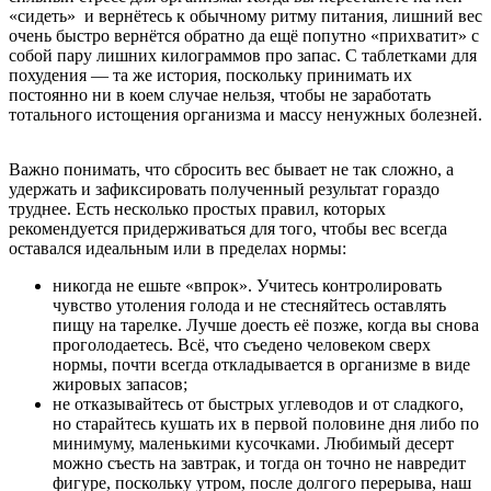
«сидеть» и вернётесь к обычному ритму питания, лишний вес
очень быстро вернётся обратно да ещё попутно «прихватит» с
собой пару лишних килограммов про запас. С таблетками для
похудения — та же история, поскольку принимать их
постоянно ни в коем случае нельзя, чтобы не заработать
тотального истощения организма и массу ненужных болезней.
Важно понимать, что сбросить вес бывает не так сложно, а
удержать и зафиксировать полученный результат гораздо
труднее. Есть несколько простых правил, которых
рекомендуется придерживаться для того, чтобы вес всегда
оставался идеальным или в пределах нормы:
никогда не ешьте «впрок». Учитесь контролировать
чувство утоления голода и не стесняйтесь оставлять
пищу на тарелке. Лучше доесть её позже, когда вы снова
проголодаетесь. Всё, что съедено человеком сверх
нормы, почти всегда откладывается в организме в виде
жировых запасов;
не отказывайтесь от быстрых углеводов и от сладкого,
но старайтесь кушать их в первой половине дня либо по
минимуму, маленькими кусочками. Любимый десерт
можно съесть на завтрак, и тогда он точно не навредит
фигуре, поскольку утром, после долгого перерыва, наш