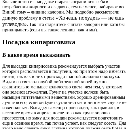
Большинство из нас, даже стараясь ограничить себя в
потреблении жирного и сладкого, тем не менее, набирают вес.
Виной тому – лишние калории. Мы подробно рассмотрели
«Хочешь похудеть — не ешь
данную проблему в статье
углеводы»
. Так что старайтесь считать калории или хотя бы
прикидывать (если вы также ленивы, как и мы).
Посадка кипарисовика
В какое время высаживать
Для высадки кипарисовика рекомендуется выбрать участок,
который располагается в полутени, но при этом надо избегать
низин, так как в них происходит застой холодного воздуха.
Видам со светло-голубой либо зеленой хвоей нужно
сравнительно меньшее количество света, чем тем, у которых
она зеленовато-желтая. Грунт на участке должен быть
насыщен питательными веществами, хорошо дренированным
лучше всего, если он будет суглинистым и ни в коем случае не
известковым. Высадку саженца производят, как правило, в
весеннее время в апреле, после того как грунт хорошо
прогреется, но ямку для посадки рекомендуется подготовить
еще в осеннее время, так почва успеет, как следует осесть. Для
этого надо сделать ямку, глубина которой должна быть 0,9 м, а