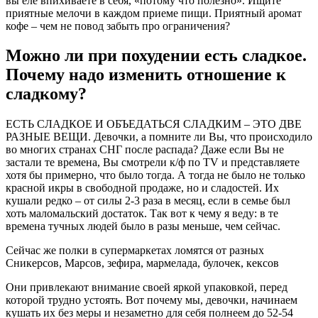
вы еле впихиваете в себя, «потому что полезно». Ищите
приятные мелочи в каждом приеме пищи. Приятный аромат
кофе – чем не повод забыть про ограничения?
Можно ли при похудении есть сладкое.
Почему надо изменить отношение к
сладкому?
ЕСТЬ СЛАДКОЕ И ОБЪЕДАТЬСЯ СЛАДКИМ – ЭТО ДВЕ
РАЗНЫЕ ВЕЩИ. Девочки, а помните ли Вы, что происходило
во многих странах СНГ после распада? Даже если Вы не
застали те времена, Вы смотрели к/ф по TV и представляете
хотя бы примерно, что было тогда. А тогда не было не только
красной икры в свободной продаже, но и сладостей. Их
кушали редко – от силы 2-3 раза в месяц, если в семье был
хоть маломальский достаток. Так вот к чему я веду: в те
времена тучных людей было в разы меньше, чем сейчас.
Сейчас же полки в супермаркетах ломятся от разных
Сникерсов, Марсов, зефира, мармелада, булочек, кексов
Они привлекают внимание своей яркой упаковкой, перед
которой трудно устоять. Вот почему мы, девочки, начинаем
кушать их без меры и незаметно для себя полнеем до 52-54