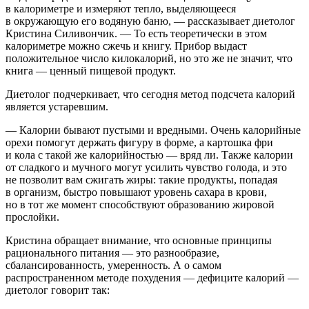
в калориметре и измеряют тепло, выделяющееся
в окружающую его водяную баню, — рассказывает диетолог
Кристина Силивончик. — То есть теоретически в этом
калориметре можно сжечь и книгу. Прибор выдаст
положительное число килокалорий, но это же не значит, что
книга — ценный пищевой продукт.
Диетолог подчеркивает, что сегодня метод подсчета калорий
является устаревшим.
— Калории бывают пустыми и вредными. Очень калорийные
орехи помогут держать фигуру в форме, а картошка фри
и кола с такой же калорийностью — вряд ли. Также калории
от сладкого и мучного могут усилить чувство голода, и это
не позволит вам сжигать жиры: такие продукты, попадая
в организм, быстро повышают уровень сахара в крови,
но в тот же момент способствуют образованию жировой
прослойки.
Кристина обращает внимание, что основные принципы
рационального питания — это разнообразие,
сбалансированность, умеренность. А о самом
распространенном методе похудения — дефиците калорий —
диетолог говорит так: