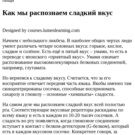
пищи
Как мы распознаем сладкий вкус
Designed by courses.lumenlearning.com
Начнем с небольшого ликбеза. В наиболее общих чертах люди
умеют различать четыре основных вкуса: горькое, кислое,
сладкое и солёное. Есть ещё и пятый вкус – умами, то есть в
переводе с японского «приятный вкус». Умами означает
распознавание высокомолекулярных белковых соединений,
например, глутамата.
Но вернемся к сладкому вкусу. Считается, что за его
восприятие отвечает передняя часть языка. Якобы именно там
сконцентрированы сосочки, способные воспринимать
сахарозу и глюкозу – основные «химикаты» сладости.
На самом деле мы распознаем сладкий вкус всей полостью
рта. Соответствующие вкусовые рецепторы раскиданы по
всему языку и есть в каждом из 10-20 тысяч сосочков. А
сладость во рту появляется, когда глюкозное соединение
вступает в контакт с белком-детектором (G-белком), который
есть в каждом вкусовом сосочке. Конкретнее говоря, за