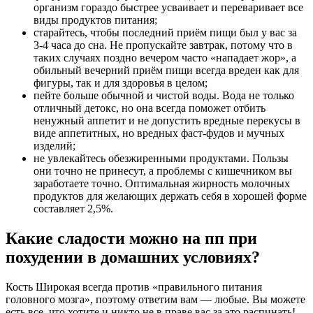
организм гораздо быстрее усваивает и переваривает все
виды продуктов питания;
старайтесь, чтобы последний приём пищи был у вас за
3-4 часа до сна. Не пропускайте завтрак, потому что в
таких случаях поздно вечером часто «нападает жор», а
обильный вечерний приём пищи всегда вреден как для
фигуры, так и для здоровья в целом;
пейте больше обычной и чистой воды. Вода не только
отличный детокс, но она всегда поможет отбить
ненужный аппетит и не допустить вредные перекусы в
виде аппетитных, но вредных фаст-фудов и мучных
изделий;
не увлекайтесь обезжиренными продуктами. Пользы
они точно не принесут, а проблемы с кишечником вы
заработаете точно. Оптимальная жирность молочных
продуктов для желающих держать себя в хорошей форме
составляет 2,5%.
Какие сладости можно на пп при
похудении в домашних условиях?
Кость Широкая всегда против «правильного питания
головного мозга», поэтому ответим вам — любые. Вы можете
есть все, что хотите и никто не в праве вас за это распинать!