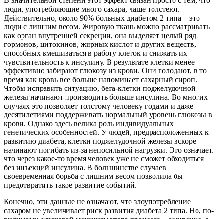
В значительной степени этот эффект связан просто с тем, что
люди, употребляющие много сахара, чаще толстеют.
Действительно, около 90% больных диабетом 2 типа – это
люди с лишним весом. Жировую ткань можно рассматривать
как орган внутренней секреции, она выделяет целый ряд
гормонов, цитокинов, жирных кислот и других веществ,
способных вмешиваться в работу клеток и снижать их
чувствительность к инсулину. В результате клетки менее
эффективно забирают глюкозу из крови. Они голодают, в то
время как кровь все больше напоминает сахарный сироп.
Чтобы исправить ситуацию, бета-клетки поджелудочной
железы начинают производить больше инсулина. Во многих
случаях это позволяет толстому человеку годами и даже
десятилетиями поддерживать нормальный уровень глюкозы в
крови. Однако здесь велика роль индивидуальных
генетических особенностей. У людей, предрасположенных к
развитию диабета, клетки поджелудочной железы вскоре
начинают погибать из-за непосильной нагрузки. Это означает,
что через какое-то время человек уже не сможет обходиться
без инъекций инсулина. В большинстве случаев
своевременная борьба с лишним весом позволила бы
предотвратить такое развитие событий.
Конечно, эти данные не означают, что злоупотребление
сахаром не увеличивает риск развития диабета 2 типа. Но, по-