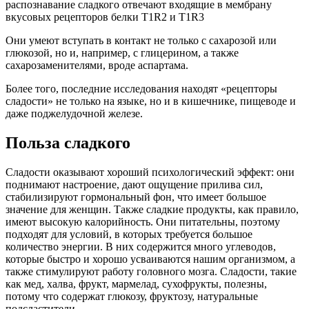
распознавание сладкого отвечают входящие в мембрану
вкусовых рецепторов белки T1R2 и T1R3
Они умеют вступать в контакт не только с сахарозой или
глюкозой, но и, например, с глицерином, а также
сахарозаменителями, вроде аспартама.
Более того, последние исследования находят «рецепторы
сладости» не только на языке, но и в кишечнике, пищеводе и
даже поджелудочной железе.
Польза сладкого
Сладости оказывают хороший психологический эффект: они
поднимают настроение, дают ощущение прилива сил,
стабилизируют гормональный фон, что имеет большое
значение для женщин. Также сладкие продукты, как правило,
имеют высокую калорийность. Они питательны, поэтому
подходят для условий, в которых требуется большое
количество энергии. В них содержится много углеводов,
которые быстро и хорошо усваиваются нашим организмом, а
также стимулируют работу головного мозга. Сладости, такие
как мед, халва, фрукт, мармелад, сухофрукты, полезны,
потому что содержат глюкозу, фруктозу, натуральные
подсластители.