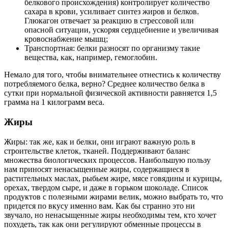
белкового происхождения) контролирует количество
сахара в крови, усиливает синтез жиров и белков.
Глюкагон отвечает за реакцию в стрессовой или
опасной ситуации, ускоряя сердцебиение и увеличивая
кровоснабжение мышц;
Транспортная: белки разносят по организму такие
вещества, как, например, гемоглобин.
Немало для того, чтобы внимательнее отнестись к количеству
потребляемого белка, верно? Среднее количество белка в
сутки при нормальной физической активности равняется 1,5
грамма на 1 килограмм веса.
Жиры
Жиры: так же, как и белки, они играют важную роль в
строительстве клеток, тканей. Поддерживают баланс
множества биологических процессов. Наибольшую пользу
нам приносят ненасыщенные жиры, содержащиеся в
растительных маслах, рыбьем жире, мясе говядины и курицы,
орехах, твердом сыре, и даже в горьком шоколаде. Список
продуктов с полезными жирами велик, можно выбрать то, что
придется по вкусу именно вам. Как бы странно это ни
звучало, но ненасыщенные жиры необходимы тем, кто хочет
похудеть, так как они регулируют обменные процессы в