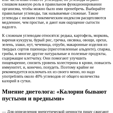
слишком важную роль в правильном функционировании
организма, чтобы можно было ими пренебречь. Выбирайте
правильные углеводы, так называемые сложные. Такие
углеводы с низким гликемическим индексом расщепляются
медленнее, чем простые, и дают нам ощущение сытости
надолго.
К сложным углеводам относятся: редька, картофель, морковь,
вареная кукуруза, бурый рис, гречка, овсянка, овощи, орехи,
зелень, злаки, нут, чечевица, отруби, макаронные изделия из
твердых сортов пшеницы (приготовленные альденте), спаржа,
грибы, и многие другие натуральные и полезные продукты,
содержащие клетчатку. Они помогают улучшить
пищеварение, снизить уровень холестерина в крови, повысить
иммунитет, и, конечно, похудеть. Поэтому крайне не
рекомендуется исключать их из своего меню, но надо
употреблять около 40% углеводов от общего количества
калорий в сутки.
Мнение диетолога: «Калории бывают
пустыми и вредными»
— Для определения энергетической ценности пищу сжигают