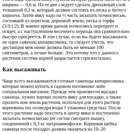
ширина — 0,6 м. На ее дне следует сделать дренажный слой
толщиной 0,2 м, который должен состоять из песка и битого
кирпича. Затем ямку надо на ½ часть засыпать почвосмесью,
состоящей из перегноя, дерновой земли, песка и торфа
(3:3:1:2). В зимнее время данная почвосмесь перепреет и
осядет, а с наступлением весеннего периода она сравнительно
быстро прогреется. В том случае, если вы будете высаживать
не один саженец кипарисовика, то следует учесть, что
дистанция меж ними должна быть не меньше 100
сантиметров, а лучше больше. Это потому что у данного
растения система корней разрастается горизонтально.
Как высаживать
Чаще всего высаживаются готовые саженцы кипарисовика,
которые можно купить в садовом питомнике либо
специальном магазине. Прежде чем произвести высадку
саженца, нужно хорошо полить ямку для посадки, а также
пролить ком земли растения, используя для этого раствор
корневина (на полведра воды 1 упаковка средства). После
этого растение надо опустить в центр ямки и постепенно
засыпать почвосмесью (ее состав смотрите выше),
соединенной с 0,3 кг нитроаммофоски. Корневая шейка
саженца после посадки должна оказаться на 10–20