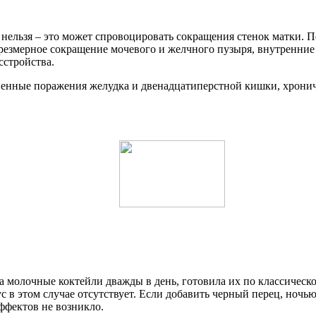
нельзя – это может спровоцировать сокращения стенок матки. 
чрезмерное сокращение мочевого и желчного пузыря, внутренни
сстройства.
ные поражения желудка и двенадцатиперстной кишки, хроничес
ла молочные коктейли дважды в день, готовила их по классическ
с в этом случае отсутствует. Если добавить черный перец, ночь
фектов не возникло.