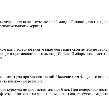
а медленном огне в течение 20 25 минут. Готовое средство проц
есколько палочек корицы.
нном или пастеризованным виде мед теряет свои лечебные свойст
ющее и противовоспалительное действие. Имбирь повышает защ
х.
умы имеют ряд противопоказаний. Наличие хотя бы одного огра
явить возможные реакции.
ове куркумы не дают детям младше 6 лет. При непереносимости 
фекты, возникшие на фоне приема напитков, требуют немедленн