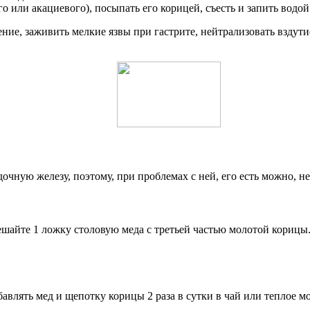
 или акациевого), посыпать его корицей, съесть и запить водо
ение, заживить мелкие язвы при гастрите, нейтрализовать взду
дочную железу, поэтому, при проблемах с ней, его есть можно, н
Смешайте 1 ложку столовую меда с третьей частью молотой корицы
влять мед и щепотку корицы 2 раза в сутки в чай или теплое мо