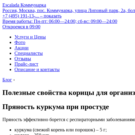
Escalada Коммунарка
Россия, Москва, пос. Коммунарка, улица Липовый парк, 2а, бо
+7 (495) 191-13-...
– показать
Время работы: Пн-пт: 06:00—24:00; сб-вс: 09:00—24:00
Откроемся в 09:00
Услуги и Цены
Фото
Акции
Специалисты
Отзывы
Прайс-лист
Описание и контакты
Блог
›
Полезные свойства корицы для организ
Пряность куркума при простуде
Пряность эффективно борется с респираторными заболеваниям
куркума (свежий корень или порошок) – 5 г;