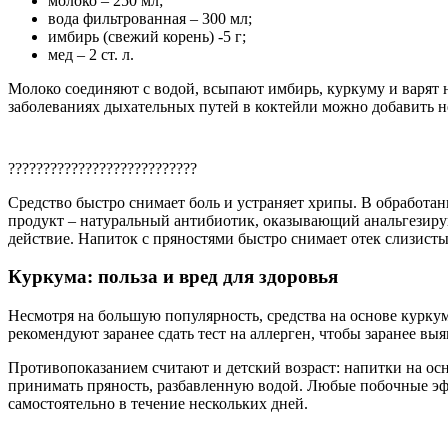
молоко – 250 мл;
вода фильтрованная – 300 мл;
имбирь (свежий корень) -5 г;
мед – 2 ст. л.
Молоко соединяют с водой, всыпают имбирь, куркуму и варят н
заболеваниях дыхательных путей в коктейли можно добавить н
???????????????????????????
Средство быстро снимает боль и устраняет хрипы. В обработа
продукт – натуральный антибиотик, оказывающий анальгезиру
действие. Напиток с пряностями быстро снимает отек слизисты
Куркума: польза и вред для здоровья
Несмотря на большую популярность, средства на основе курк
рекомендуют заранее сдать тест на аллерген, чтобы заранее вы
Противопоказанием считают и детский возраст: напитки на осн
принимать пряность, разбавленную водой. Любые побочные эф
самостоятельно в течение нескольких дней.