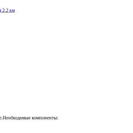
я
2.2 км
де.Необходимые компоненты: