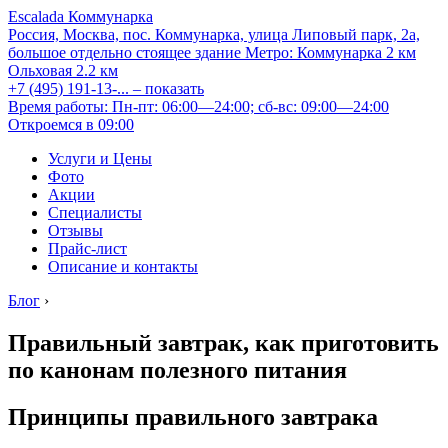
Escalada Коммунарка
Россия, Москва, пос. Коммунарка, улица Липовый парк, 2а,
большое отдельно стоящее здание
Метро:
Коммунарка
2 км
Ольховая
2.2 км
+7 (495) 191-13-...
– показать
Время работы: Пн-пт: 06:00—24:00; сб-вс: 09:00—24:00
Откроемся в 09:00
Услуги и Цены
Фото
Акции
Специалисты
Отзывы
Прайс-лист
Описание и контакты
Блог
›
Правильный завтрак, как приготовить
по канонам полезного питания
Принципы правильного завтрака