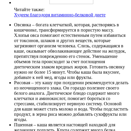
Читайте также:
Худеем благодоря витаминно-белковой диете
Овсянка – богата клетчаткой, которая, растворяясь в
кишечнике, трансформируется в пористую массу.
Хлопья овса помогают естественным путем избавиться
от токсинов, шлаков и других веществ, которые
загрязняют организм человека. Слизь, содержащаяся в
каше, оказывает обволакивающее действие на желудок,
препятствуя повреждению его стенок. Уменьшение
объемов тела происходит за счет поглощения
диетическим злаком вредных жиров. Готовить овсянку
нужно не более 15 минут. Чтобы каша была вкуснее,
добавьте к ней мед, ягоды или фрукты.
Рисовая – эту кашу при похудении рекомендуется делать
из неочищенного злака. Он гораздо полезнее своего
белого аналога. Диетическое блюдо содержит много
клетчатки и аминокислот, помогает бороться со
стрессами, стабилизирует нервную систему. Основой
для каши может стать молоко и вода. Чтобы подсластить
продукт, в зерна риса можно добавлять сухофрукты или
ягоды.
Пшенная – каша является настоящей находкой для
желающих похудеть. Крупа содержит много белка,