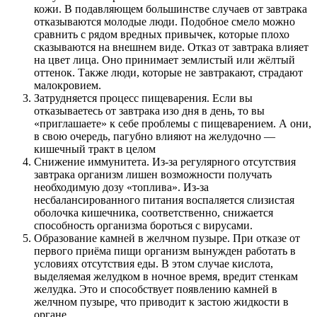
кожи. В подавляющем большинстве случаев от завтрака
отказываются молодые люди. Подобное смело можно
сравнить с рядом вредных привычек, которые плохо
сказываются на внешнем виде. Отказ от завтрака влияет
на цвет лица. Оно принимает землистый или жёлтый
оттенок. Также люди, которые не завтракают, страдают
малокровием.
Затрудняется процесс пищеварения. Если вы
отказываетесь от завтрака изо дня в день, то вы
«приглашаете» к себе проблемы с пищеварением. А они,
в свою очередь, пагубно влияют на желудочно —
кишечный тракт в целом
Снижение иммунитета. Из-за регулярного отсутствия
завтрака организм лишен возможности получать
необходимую дозу «топлива». Из-за
несбалансированного питания воспаляется слизистая
оболочка кишечника, соответственно, снижается
способность организма бороться с вирусами.
Образование камней в желчном пузыре. При отказе от
первого приёма пищи организм вынужден работать в
условиях отсутствия еды. В этом случае кислота,
выделяемая желудком в ночное время, вредит стенкам
желудка. Это и способствует появлению камней в
желчном пузыре, что приводит к застою жидкости в
органе.