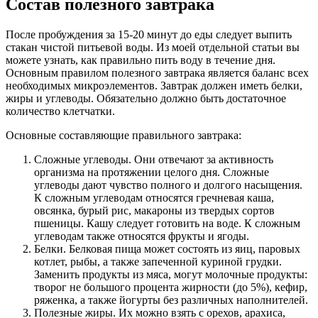
Состав полезного завтрака
После пробуждения за 15-20 минут до еды следует выпить
стакан чистой питьевой воды. Из моей отдельной статьи вы
можете узнать, как правильно пить воду в течение дня.
Основным правилом полезного завтрака является баланс всех
необходимых микроэлементов. Завтрак должен иметь белки,
жиры и углеводы. Обязательно должно быть достаточное
количество клетчатки.
Основные составляющие правильного завтрака:
Сложные углеводы. Они отвечают за активность
организма на протяжении целого дня. Сложные
углеводы дают чувство полного и долгого насыщения.
К сложным углеводам относятся гречневая каша,
овсянка, бурый рис, макароны из твердых сортов
пшеницы. Кашу следует готовить на воде. К сложным
углеводам также относятся фрукты и ягоды.
Белки. Белковая пища может состоять из яиц, паровых
котлет, рыбы, а также запеченной куриной грудки.
Заменить продукты из мяса, могут молочные продукты:
творог не большого процента жирности (до 5%), кефир,
ряженка, а также йогурты без различных наполнителей.
Полезные жиры. Их можно взять с орехов, арахиса,