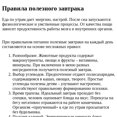
Правила полезного завтрака
Еда по утрам дает энергию, настрой. После сна запускаются
физиологические и умственные процессы. От качества пищи
зависит продуктивность работы мозга и внутренних органов.
При правильном питании полезные завтраки на каждый день
составляются на основе несложных правил:
Разнообразие. Животные продукты содержат
макронутриенты, овощи и фрукты – витамины,
минералы. При включении в меню разных
ингредиентов получается полезный завтрак.
Выбор углеводов. Предпочтение отдают полисахаридам,
содержащимся в кашах, овощах, твороге. Простые
углеводы полезны детям – улучшают настроение,
способствуют правильному формированию психики.
Время трапезы. Идеальный завтрак проходит без
спешки, человек оценивает блюда на вкус. Перекусы на
бегу негативно отражаются на работе кишечника.
Организм «приученный» к еде по утрам просыпается
без будильника.
Подсчет калорий. Энергетическая ценность блюд