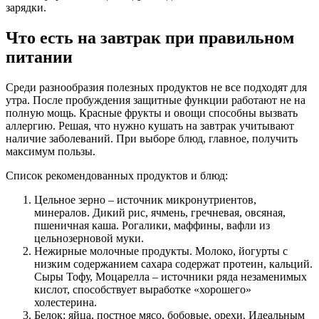
зарядки.
Что есть на завтрак при правильном
питании
Среди разнообразия полезных продуктов не все подходят для
утра. После пробуждения защитные функции работают не на
полную мощь. Красные фрукты и овощи способны вызвать
аллергию. Решая, что нужно кушать на завтрак учитывают
наличие заболеваний. При выборе блюд, главное, получить
максимум пользы.
Список рекомендованных продуктов и блюд:
Цельное зерно – источник микронутриентов,
минералов. Дикий рис, ячмень, гречневая, овсяная,
пшеничная каша. Рогалики, маффины, вафли из
цельнозерновой муки.
Нежирные молочные продукты. Молоко, йогурты с
низким содержанием сахара содержат протеин, кальций.
Сыры Тофу, Моцарелла – источники ряда незаменимых
кислот, способствует выработке «хорошего»
холестерина.
Белок: яйца, постное мясо, бобовые, орехи. Идеальным