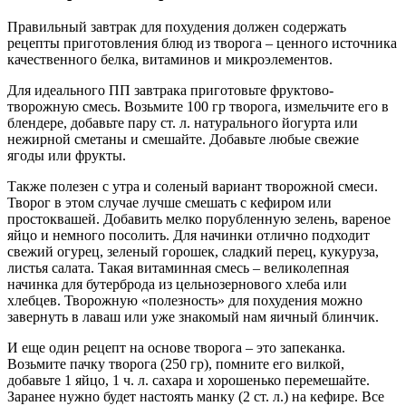
Правильный завтрак для похудения должен содержать
рецепты приготовления блюд из творога – ценного источника
качественного белка, витаминов и микроэлементов.
Для идеального ПП завтрака приготовьте фруктово-
творожную смесь. Возьмите 100 гр творога, измельчите его в
блендере, добавьте пару ст. л. натурального йогурта или
нежирной сметаны и смешайте. Добавьте любые свежие
ягоды или фрукты.
Также полезен с утра и соленый вариант творожной смеси.
Творог в этом случае лучше смешать с кефиром или
простоквашей. Добавить мелко порубленную зелень, вареное
яйцо и немного посолить. Для начинки отлично подходит
свежий огурец, зеленый горошек, сладкий перец, кукуруза,
листья салата. Такая витаминная смесь – великолепная
начинка для бутерброда из цельнозернового хлеба или
хлебцев. Творожную «полезность» для похудения можно
завернуть в лаваш или уже знакомый нам яичный блинчик.
И еще один рецепт на основе творога – это запеканка.
Возьмите пачку творога (250 гр), помните его вилкой,
добавьте 1 яйцо, 1 ч. л. сахара и хорошенько перемешайте.
Заранее нужно будет настоять манку (2 ст. л.) на кефире. Все