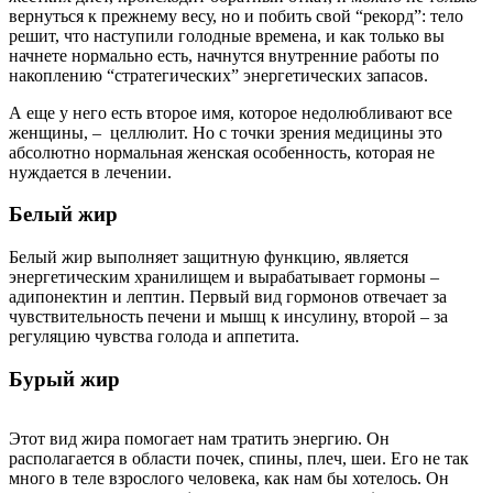
вернуться к прежнему весу, но и побить свой “рекорд”: тело
решит, что наступили голодные времена, и как только вы
начнете нормально есть, начнутся внутренние работы по
накоплению “стратегических” энергетических запасов.
А еще у него есть второе имя, которое недолюбливают все
женщины, – целлюлит. Но с точки зрения медицины это
абсолютно нормальная женская особенность, которая не
нуждается в лечении.
Белый жир
Белый жир выполняет защитную функцию, является
энергетическим хранилищем и вырабатывает гормоны –
адипонектин и лептин. Первый вид гормонов отвечает за
чувствительность печени и мышц к инсулину, второй – за
регуляцию чувства голода и аппетита.
Бурый жир
Этот вид жира помогает нам тратить энергию. Он
располагается в области почек, спины, плеч, шеи. Его не так
много в теле взрослого человека, как нам бы хотелось. Он