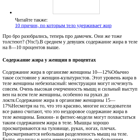
Читайте также:
10 причин, по которым тело удерживает жир
Про бро разобрались, теперь про дамочек. Они же тоже
толстеют? (Упс!).В среднем у девушек содержание жира в теле
на 8—10 процентов выше.
Содержание жира у женщин в процентах
Содержание жира в организме женщины 10—12%Обычно
такое состояние у женщин-культуристов. Этот уровень жира в
теле женщины небезопасный: менструации могут исчезнуть
совсем. Очень высокая очерченность мышц и сильный выступ
вен на всем теле женщины, особенно на руках до
локтя.Содержание жира в организме женщины 15—
17%Несмотря на то, что это красиво, многие исследователи
все равно считают, что это нездоровое содержание жира в
теле женщины. Бикини- и фитнес-модели могут похвастаться
таким содержанием жира в теле. Мышцы хорошо
просматриваются на туловище, руках, ногах, плечах.
Просматривается небольшая разделенность мышц на теле.
Бедра, ягодицы и ноги немного округлые, но большими