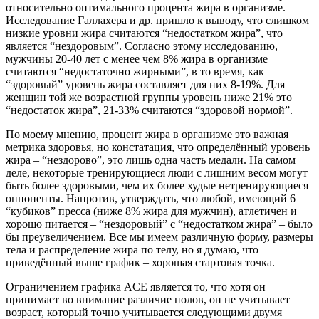
относительно оптимального процента жира в организме.
Исследование Галлахера и др. пришло к выводу, что слишком
низкие уровни жира считаются “недостатком жира”, что
является “нездоровым”. Согласно этому исследованию,
мужчины 20-40 лет с менее чем 8% жира в организме
считаются “недостаточно жирными”, в то время, как
“здоровый” уровень жира составляет для них 8-19%. Для
женщин той же возрастной группы уровень ниже 21% это
“недостаток жира”, 21-33% считаются “здоровой нормой”.
По моему мнению, процент жира в организме это важная
метрика здоровья, но констатация, что определённый уровень
жира – “нездорово”, это лишь одна часть медали. На самом
деле, некоторые тренирующиеся люди с лишним весом могут
быть более здоровыми, чем их более худые нетренирующиеся
оппоненты. Напротив, утверждать, что любой, имеющий 6
“кубиков” пресса (ниже 8% жира для мужчин), атлетичен и
хорошо питается – “нездоровый” с “недостатком жира” – было
бы преувеличением. Все мы имеем различную форму, размеры
тела и распределение жира по телу, но я думаю, что
приведённый выше график – хорошая стартовая точка.
Ограничением графика ACE является то, что хотя он
принимает во внимание различие полов, он не учитывает
возраст, который точно учитывается следующими двумя