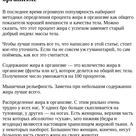
В последнее время огромную популярность набирают
методики определения процента жира в организме как общего
показателя хорошей внешности и качества тела. Можно
сказать, что этот процент жира с успехом заменяет старый
добрый индекс массы тела.
Чтобы лучше понять все то, что написано в этой статье, стоит
кое-что уточнить. Если ты не совсем уж гуманитарий, то сам
поймешь, как все это считается.
Содержание жира в организме — это количество жира в
организме (фунты или кг), которое делится на общий вес тела.
Полученное число умножается на 100 процентов.
Мышечная рельефность. Заметна при небольшом содержании
жира лучше всего.
Распределение жира в организме. С этим реально очень
трудно у всех нас. У одних бро больше скапливается на
туловище, у других — на ногах. Есть женщины, верхняя часть
тела которых абсолютно «сухая», зато нижняя (бедра и
ягодицы) являются настоящим хранилищем жировой ткани. А
у некоторых наоборот. Большинство женщин, конечно, несут
большую часть своего жира на своих животах.