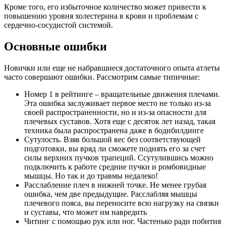
Кроме того, его избыточное количество может привести к
повышению уровня холестерина в крови и проблемам с
сердечно-сосудистой системой.
Основные ошибки
Новички или еще не набравшиеся достаточного опыта атлеты
часто совершают ошибки. Рассмотрим самые типичные:
Номер 1 в рейтинге – вращательные движения плечами.
Эта ошибка заслуживает первое место не только из-за
своей распространенности, но и из-за опасности для
плечевых суставов. Хотя еще с десяток лет назад, такая
техника была распространена даже в бодибилдинге
Сутулость. Взяв большой вес без соответствующей
подготовки, вы вряд ли сможете поднять его за счет
силы верхних пучков трапеций. Ссутулившись можно
подключить к работе средние пучки и ромбовидные
мышцы. Но так и до травмы недалеко!
Расслабление плеч в нижней точке. Не менее грубая
ошибка, чем две предыдущие. Расслабляя мышцы
плечевого пояса, вы переносите всю нагрузку на связки
и суставы, что может им навредить
Читинг с помощью рук или ног. Частенько ради побития