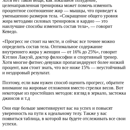
Хотя нет такой вещи, как локальное похудение,
целенаправленная тренировка может помочь изменить
процентное соотношение жир — мышцы, что приведет к
уменьшению размеров тела. «Сокращение общего уровня
жира методами силовых тренировок и кардио — это
наилучшие способы изменить состав тела», — говорит
Кеведо.
«Прогресс не стоит на месте, и сейчас все точнее можно
определить состав тела. Оптимальное содержание
внутреннего жира у женщин — от 16% до 25%», говорит
Кэтлин Лакуэй, доктор философии и спортивный тренер.
Хотя многие фитнес-девушки пропагандируют более низкий
процент, вам стоит знать, что все ниже 15% — неустойчивый
и нездоровый результат.
Поэтому, если вам нужен способ оценить прогресс, обратите
внимание на жировые отложения вместо стрелки весов. Вот
некоторые из простейших методов: взгляд в зеркало, застежка
джинсов и т.д
Они еще больше замотивируют вас на успех и повысят
уверенность на пути к идеальному телу. Также у вас
появиться таблица, в которой вы будете отслеживать все свои
успехи.