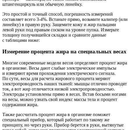
штангенциркуль или обычную линейку.
Это простой и точный способ, погрешность измерений
составляет всего 3-4%. Встаньте прямо, возьмите калипер (или
линейку) в правую руку. Защемите кожу и жир пальцами
левой руки под правым соском на уровне пупка. Измерьте
толщину получившейся складки и сравните данные
с таблицами ниже:
Измерение процента жира на специальных весах
Многие современные модели весов определяют процент жира
в организме. Весы дают слабые электрические импульсы
и измеряют время прохождения электрического сигнала.
По сути, весы для расчета жирового процента меряют
электропроводность наших тканей: мышцы отлично проводят
ток, а вот жир отличается низкой электропроводностью.
Электроды установлены прямо в весах. Встав босыми ногами
на весы, можно узнать свой индекс массы тела и процент
содержания жира.
Также рассчитать процент жира в организме поможет
специальный прибор, который работает по такому же
принципу, но через руки. Прибор берется в руки, вытянутые