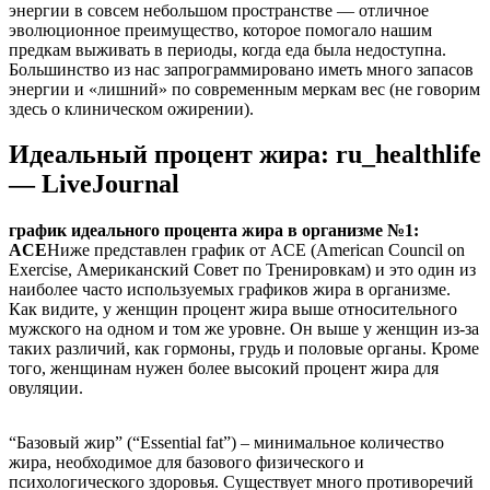
энергии в совсем небольшом пространстве — отличное
эволюционное преимущество, которое помогало нашим
предкам выживать в периоды, когда еда была недоступна.
Большинство из нас запрограммировано иметь много запасов
энергии и «лишний» по современным меркам вес (не говорим
здесь о клиническом ожирении).
Идеальный процент жира: ru_healthlife
— LiveJournal
график идеального процента жира в организме №1:
ACE
Ниже представлен график от ACE (American Council on
Exercise, Американский Совет по Тренировкам) и это один из
наиболее часто используемых графиков жира в организме.
Как видите, у женщин процент жира выше относительного
мужского на одном и том же уровне. Он выше у женщин из-за
таких различий, как гормоны, грудь и половые органы. Кроме
того, женщинам нужен более высокий процент жира для
овуляции.
“Базовый жир” (“Essential fat”) – минимальное количество
жира, необходимое для базового физического и
психологического здоровья. Существует много противоречий