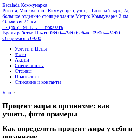
Escalada Коммунарка
Россия, Москва, пос. Коммунарка, улица Липовый парк, 2а,
большое отдельно стоящее здание
Метро:
Коммунарка
2 км
Ольховая
2.2 км
+7 (495) 191-13-...
– показать
Время работы: Пн-пт: 06:00—24:00; сб-вс: 09:00—24:00
Откроемся в 09:00
Услуги и Цены
Фото
Акции
Специалисты
Отзывы
Прайс-лист
Описание и контакты
Блог
›
Процент жира в организме: как
узнать, фото примеры
Как определить процент жира у себя в
организме