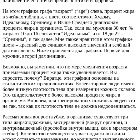
наиболее точен с точки зрения эстетики и здоровья.
На этом графике графа “возраст” (“age”) слева, процент жира
в ячейках таблицы, а цвета соответствуют Худому,
Идеальному, Среднему, и Выше Среднего диапазонам
процента жира в организме. Так, если вы мужчина 30 лет, %
жира от 10 до 16 считается “Идеальным”, а от 18 до 22 –
“Средним”, и так далее. Мне также нравится в этом графике
цвета – красный для слишком высоких значений и зелёный
для идеальных. Ниже приведены два графика. Первый для
мужчин, второй для женщин.
Возможно, вы заметили, что по мере увеличения возраста
приемлемый процент жира также увеличивается. Вы
спросите, почему? Вкратце, эти графики основаны на
статистических предположениях. Более старшие люди имеют
более низкую плотность тела при измерении кожных складок.
Это свидетельствует о более высоком проценте жира в
организме. Впрочем, для тренированных пожилых людей это
не так, так как их плотность тела не должна недооцениваться.
Рассматривая вопрос глубже, в организме существуют три
типа жира:подкожный, висцеральный (вокруг органов), и
внутримышечный (прослойка внутри мышц, как в мраморном
стейке). Количество имеющегося у вас подкожного жира
может оставаться неизменным, но количество висцерального