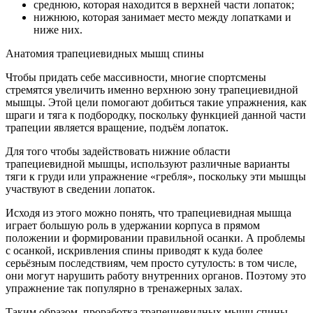
среднюю, которая находится в верхней части лопаток;
нижнюю, которая занимает место между лопатками и
ниже них.
Анатомия трапециевидных мышц спины
Чтобы придать себе массивности, многие спортсмены
стремятся увеличить именно верхнюю зону трапециевидной
мышцы. Этой цели помогают добиться такие упражнения, как
шраги и тяга к подбородку, поскольку функцией данной части
трапеции является вращение, подъём лопаток.
Для того чтобы задействовать нижние области
трапециевидной мышцы, используют различные варианты
тяги к груди или упражнение «гребля», поскольку эти мышцы
участвуют в сведении лопаток.
Исходя из этого можно понять, что трапециевидная мышца
играет большую роль в удержании корпуса в прямом
положении и формировании правильной осанки. А проблемы
с осанкой, искривления спины приводят к куда более
серьёзным последствиям, чем просто сутулость: в том числе,
они могут нарушить работу внутренних органов. Поэтому это
упражнение так популярно в тренажерных залах.
Таким образом, проработка трапециевидных мышц спины