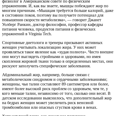
физиолог в Американском совете по физическим
упражнениям. И, как вы знаете, мышцы побеждают жир по
многим причинам. «Мышцам требуется больше калорий, даже
в состоянии покоя, поэтому вы получаете потенциал для
повышения скорости метаболизма», — говорит Джанет
Уолберг Ранкин, доктор философии, профессор кафедры
питания человека, продуктов питания и физических
упражнений в Virginia Tech.
Спортивные диетологи и тренеры призывают активных
женщин учитывать локализацию жира. У них может
проявляться такое явление как «худая полнота». Чисто внешне
они могут выглядеть стройными и здоровыми, но имея
скопления жировой ткани только в определенных местах, они
рискуют заполучить специфические заболевания.
Абдоминальный жир, например, больше связан с
метаболическим синдромом и сердечными заболеваниями;
женщины, чьи талии составляют 89 сантиметров или более,
имеют более высокий риск проблем со здоровьем, чем те, у
кого меньше талии, независимо от того, сколько они весят. В
датском исследовании выяснилось, что дополнительный жир
на бедрах женщин может увеличить риск венозной
тромбоэмболии или опасных сгустков крови в венах.