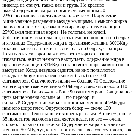
никогда не станут, также как и грудь. Но красиво,
имхо.Содержание жира в организме женщины 20—
22%Спортивное атлетичное женское тело. Подтянутое.
Минимальное разделение между мышцами. Немного жирка
на руках и ногах.Содержание жира в организме женщин
25%Самая типичная норма. Не толстый, не худой.
Избыточной массы тела нет, есть немного лишнего на бедрах
и ягодицах.Содержание жира в организме женщин 30%Жир
откладывается на нижней части тела: на бедрах, ягодицах.
Появляются складки на животе, от которых сложно
избавиться. Живот немного выступает.Содержание жира в
организме женщин 35%Бедра становятся шире, живот сильно
выступает. Когда девушка садится, на них появляются
складки. Окружность бедер может быть более 100
сантиметров. Окружность талии — больше 70.Содержание
жира в организме женщины 40%Бедра становятся около 110
сантиметров. Талия — в районе 90 сантиметров. Толщина ног
чуть выше колена больше 60. Это перебор, и
сильный.Содержание жира в организме женщин 45%Бедра
намного шире плеч. Окружность бедер — около 130
сантиметров. Тело становится очень рыхлым. Впрочем, после
35 процентов рыхлость появляется везде, но это — очень
сильно. Появляются ямочки.Содержание жира в организме
женщин 50%Ну, тут, как ты понимаешь, все совсем плохо, как