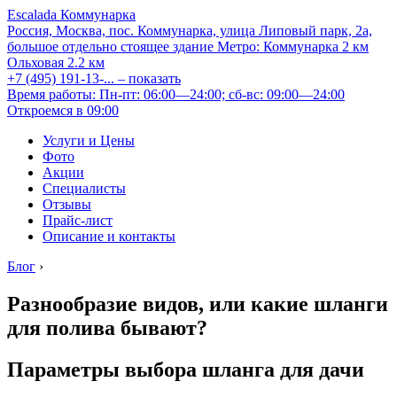
Escalada Коммунарка
Россия, Москва, пос. Коммунарка, улица Липовый парк, 2а,
большое отдельно стоящее здание
Метро:
Коммунарка
2 км
Ольховая
2.2 км
+7 (495) 191-13-...
– показать
Время работы: Пн-пт: 06:00—24:00; сб-вс: 09:00—24:00
Откроемся в 09:00
Услуги и Цены
Фото
Акции
Специалисты
Отзывы
Прайс-лист
Описание и контакты
Блог
›
Разнообразие видов, или какие шланги
для полива бывают?
Параметры выбора шланга для дачи