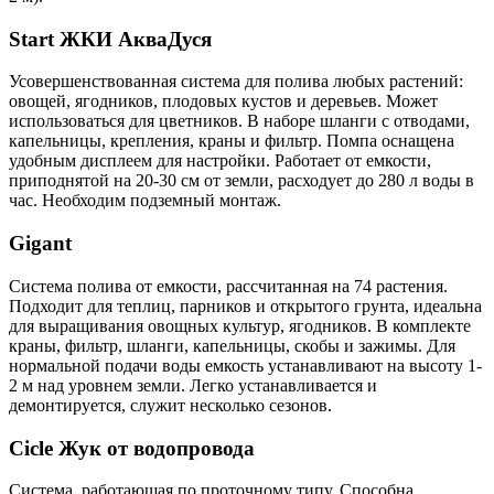
Start ЖКИ АкваДуся
Усовершенствованная система для полива любых растений:
овощей, ягодников, плодовых кустов и деревьев. Может
использоваться для цветников. В наборе шланги с отводами,
капельницы, крепления, краны и фильтр. Помпа оснащена
удобным дисплеем для настройки. Работает от емкости,
приподнятой на 20-30 см от земли, расходует до 280 л воды в
час. Необходим подземный монтаж.
Gigant
Система полива от емкости, рассчитанная на 74 растения.
Подходит для теплиц, парников и открытого грунта, идеальна
для выращивания овощных культур, ягодников. В комплекте
краны, фильтр, шланги, капельницы, скобы и зажимы. Для
нормальной подачи воды емкость устанавливают на высоту 1-
2 м над уровнем земли. Легко устанавливается и
демонтируется, служит несколько сезонов.
Cicle Жук от водопровода
Система, работающая по проточному типу. Способна