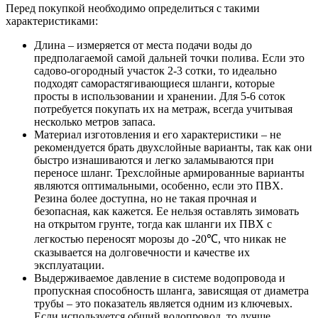
Перед покупкой необходимо определиться с такими
характеристиками:
Длина – измеряется от места подачи воды до
предполагаемой самой дальней точки полива. Если это
садово-огородный участок 2-3 сотки, то идеально
подходят саморастягивающиеся шланги, которые
просты в использовании и хранении. Для 5-6 соток
потребуется покупать их на метраж, всегда учитывая
несколько метров запаса.
Материал изготовления и его характеристики – не
рекомендуется брать двухслойные варианты, так как они
быстро изнашиваются и легко заламываются при
переносе шланг. Трехслойные армированные варианты
являются оптимальными, особенно, если это ПВХ.
Резина более доступна, но не такая прочная и
безопасная, как кажется. Ее нельзя оставлять зимовать
на открытом грунте, тогда как шланги их ПВХ с
легкостью переносят морозы до -20℃, что никак не
сказывается на долговечности и качестве их
эксплуатации.
Выдерживаемое давление в системе водопровода и
пропускная способность шланга, зависящая от диаметра
трубы – это показатель является одним из ключевых.
Если используется общий водопровод, то лучше