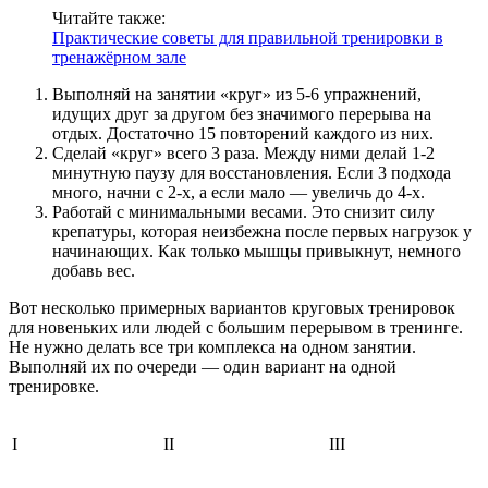
Читайте также:
Практические советы для правильной тренировки в
тренажёрном зале
Выполняй на занятии «круг» из 5-6 упражнений,
идущих друг за другом без значимого перерыва на
отдых. Достаточно 15 повторений каждого из них.
Сделай «круг» всего 3 раза. Между ними делай 1-2
минутную паузу для восстановления. Если 3 подхода
много, начни с 2-х, а если мало — увеличь до 4-х.
Работай с минимальными весами. Это снизит силу
крепатуры, которая неизбежна после первых нагрузок у
начинающих. Как только мышцы привыкнут, немного
добавь вес.
Вот несколько примерных вариантов круговых тренировок
для новеньких или людей с большим перерывом в тренинге.
Не нужно делать все три комплекса на одном занятии.
Выполняй их по очереди — один вариант на одной
тренировке.
I
II
III