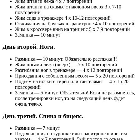
Жим штанги лежа 4 х 7 повторений
Жим штанги на скамье с наклоном вверх 3 х 7-10
повторений
Жим сидя в тренажере 4 х 10-12 повторений
Отжимания на брусьях в гравитроне 4 х 10 повторений
Жим в кроссвере вниз на трицепс 5 х 7-9 повторений
Заминка — 10 минут
День второй. Ноги.
Разминка — 10 минут. Обязательно растяжка!!!
Жим ногами лежа (вверх) — 5 х 10 повторений
Разгибания ног в тренажере — 4 х 12 повторений
Приседания с собственным весом — 5 х 20 повторений
Подъем на носки с гирей или гантелями — 4 х 15-20
повторений
Заминка — 5 минут. Обязательно! Если не разомнетесь,
после тренировки ног, то на следующий день будет
очень тяжко.
День третий. Спина и бицепс.
Разминка — 7 минут
Подтягивания на турнике или гравитроне широким
хватом — 4 х 7 повторений. 5ый подход до отказа.