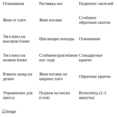
Отжимания
Растяжка ног
Поднятие гантелей
Сгибание
Жим от плеч
Жим ногами
обратным хватом
Тяга вниз на
Шагающие выпады
Отжимания
высоком блоке
Тяга вниз на
Сгибание/разгибание
Стандартные
низком блоке
ног сидя
кранчи
Взмахи назад на
Жим ногами на
Обратные кранчи
дельте
ширине плеч
Упражнение для
Подъем на носки
Велосипед (2-3
пресса
(стоя)
минуты)