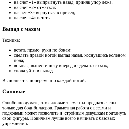
на счет «1» выпрыгнуть назад, приняв упор лежа;
на счет «2» отжаться;
насчет «3» вернуться в присед;
на счет «4» встать.
Выпад с махом
Техника:
встать прямо, руки по бокам;
сделать правой ногой выпад назад, коснувшись коленом
пола;
вставая, вынести ногу вперед и сделать ею мах;
снова уйти в выпад.
Выполняется попеременно каждой ногой.
Силовые
Ошибочно думать, что силовые элементы предназначены
только для бодибилдеров. Грамотная работа с весами и
подходами может позволить и стройным девушкам подтянуть
свои фигуры. Новичкам лучше всего начинать с базовых
упражнений.