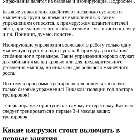
Упражнения делятся на базовые и изолирующие. Подробнее .
Базовые упражнения задействуют несколько суставов и
мышечных групп во время их выполнения. К таким
упражнениям относятся, к примеру: жим штанги/гантелей
лёжа, приседания со штангой/гантелями, тяга штанги к поясу
и.т.д. Принцип, думаю, понятен.
Изолирующие упражнения вовлекают в работу только одну
мышечную группу и один сустав. К примеру: разгибания/
сгибания ног в тренажёре. Такие упражнения хорошо служат
для забивания мышц кровью или для предварительного
утомления мышцы, но никак ни для большого мышечного
роста.
Поэтому в программе тренировок для новичка я включил
только базовые упражнения! Никакой изоляции год-полтора
тренировок!
Теперь пора уже приступить к самому интересному. Как вам
следует тренироваться в первые 3-4 месяца ваших
тренировок.
Какие нагрузки стоит включить в
первые занятия