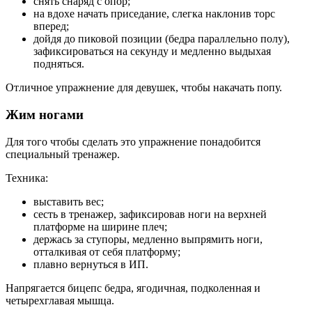
снять снаряд с опор;
на вдохе начать приседание, слегка наклонив торс
вперед;
дойдя до пиковой позиции (бедра параллельно полу),
зафиксироваться на секунду и медленно выдыхая
подняться.
Отличное упражнение для девушек, чтобы накачать попу.
Жим ногами
Для того чтобы сделать это упражнение понадобится
специальный тренажер.
Техника:
выставить вес;
сесть в тренажер, зафиксировав ноги на верхней
платформе на ширине плеч;
держась за ступоры, медленно выпрямить ноги,
отталкивая от себя платформу;
плавно вернуться в ИП.
Напрягается бицепс бедра, ягодичная, подколенная и
четырехглавая мышца.