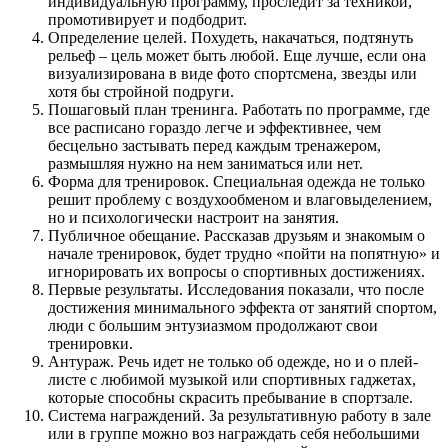
индивидуальную программу, проследит за техникой,
промотивирует и подбодрит.
Определение целей. Похудеть, накачаться, подтянуть
рельеф – цель может быть любой. Еще лучше, если она
визуализирована в виде фото спортсмена, звезды или
хотя бы стройной подруги.
Пошаговый план тренинга. Работать по программе, где
все расписано гораздо легче и эффективнее, чем
бесцельно застывать перед каждым тренажером,
размышляя нужно на нем заниматься или нет.
Форма для тренировок. Специальная одежда не только
решит проблему с воздухообменом и влаговыделением,
но и психологически настроит на занятия.
Публичное обещание. Рассказав друзьям и знакомым о
начале тренировок, будет трудно «пойти на попятную» и
игнорировать их вопросы о спортивных достижениях.
Первые результаты. Исследования показали, что после
достижения минимального эффекта от занятий спортом,
люди с большим энтузиазмом продолжают свои
тренировки.
Антураж. Речь идет не только об одежде, но и о плей-
листе с любимой музыкой или спортивных гаджетах,
которые способны скрасить пребывание в спортзале.
Система награждений. За результативную работу в зале
или в группе можно воз награждать себя небольшими