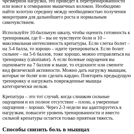
чрезмерной нагрузки, это приведет к перетренированности
или вовсе к отмиранию мышечных волокон. Необходимо
найти золотую середину между необходимостью получения
микротравм для дальнейшего роста и нормальным
самочувствием.
Используйте 10-балльную шкалу, чтобы оценить готовность к
тренировкам, где 0 – вы не чувствуете боли и 10 –
максимальная интенсивность крепатуры. Если слегка болит –
на 3-4 балла, то хорошо – идите тренироваться. Если болит
сильнее – на 5-6 баллов, тоже хорошо, можно отправляться на
тренировку (calorizator). А если болевые ощущения вы
оцениваете на 7 баллов и выше, то отдохните или смените
вид физической активности. Можно дать нагрузку мышцам,
которые не болят или сделать кардио. Повторять предыдущую
тренировку и нагружать поврежденные мышцы
категорически нельзя.
Крепатура – это тот случай, когда слишком сильные
ощущения и их полное отсутствие – плохо, а умеренные
ощущения – хорошо. Через 2-3 недели вы адаптируетесь к
нагрузкам, повысите уровень тренированности и вместо
сильной крепатуры остается только приятная тяжесть.
Способы снизить боль в мышцах