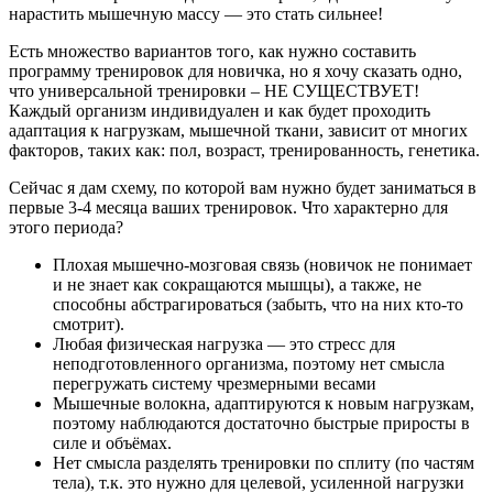
нарастить мышечную массу — это стать сильнее!
Есть множество вариантов того, как нужно составить
программу тренировок для новичка, но я хочу сказать одно,
что универсальной тренировки – НЕ СУЩЕСТВУЕТ!
Каждый организм индивидуален и как будет проходить
адаптация к нагрузкам, мышечной ткани, зависит от многих
факторов, таких как: пол, возраст, тренированность, генетика.
Сейчас я дам схему, по которой вам нужно будет заниматься в
первые 3-4 месяца ваших тренировок. Что характерно для
этого периода?
Плохая мышечно-мозговая связь (новичок не понимает
и не знает как сокращаются мышцы), а также, не
способны абстрагироваться (забыть, что на них кто-то
смотрит).
Любая физическая нагрузка — это стресс для
неподготовленного организма, поэтому нет смысла
перегружать систему чрезмерными весами
Мышечные волокна, адаптируются к новым нагрузкам,
поэтому наблюдаются достаточно быстрые приросты в
силе и объёмах.
Нет смысла разделять тренировки по сплиту (по частям
тела), т.к. это нужно для целевой, усиленной нагрузки