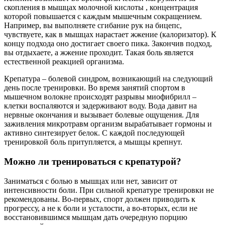
скопления в мышцах молочной кислоты , концентрация
которой повышается с каждым мышечным сокращением.
Например, вы выполняете сгибание рук на бицепс,
чувствуете, как в мышцах нарастает жжение (калоризатор). К
концу подхода оно достигает своего пика. Закончив подход,
вы отдыхаете, а жжение проходит. Такая боль является
естественной реакцией организма.
Крепатура – болевой синдром, возникающий на следующий
день после тренировки. Во время занятий спортом в
мышечном волокне происходят разрывы миофибрилл –
клетки воспаляются и задерживают воду. Вода давит на
нервные окончания и вызывает болевые ощущения. Для
заживления микротравм организм вырабатывает гормоны и
активно синтезирует белок. С каждой последующей
тренировкой боль притупляется, а мышцы крепнут.
Можно ли тренироваться с крепатурой?
Заниматься с болью в мышцах или нет, зависит от
интенсивности боли. При сильной крепатуре тренировки не
рекомендованы. Во-первых, спорт должен приводить к
прогрессу, а не к боли и усталости, а во-вторых, если не
восстановившимся мышцам дать очередную порцию