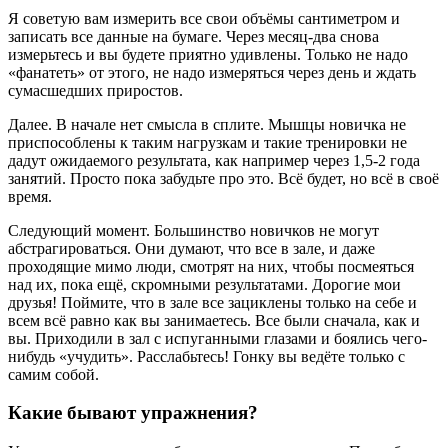
Я советую вам измерить все свои объёмы сантиметром и
записать все данные на бумаге. Через месяц-два снова
измерьтесь и вы будете приятно удивлены. Только не надо
«фанатеть» от этого, не надо измеряться через день и ждать
сумасшедших приростов.
Далее. В начале нет смысла в сплите. Мышцы новичка не
приспособлены к таким нагрузкам и такие тренировки не
дадут ожидаемого результата, как например через 1,5-2 года
занятий. Просто пока забудьте про это. Всё будет, но всё в своё
время.
Следующий момент. Большинство новичков не могут
абстрагироваться. Они думают, что все в зале, и даже
проходящие мимо люди, смотрят на них, чтобы посмеяться
над их, пока ещё, скромными результатами. Дорогие мои
друзья! Поймите, что в зале все зациклены только на себе и
всем всё равно как вы занимаетесь. Все были сначала, как и
вы. Приходили в зал с испуганными глазами и боялись чего-
нибудь «учудить». Расслабьтесь! Гонку вы ведёте только с
самим собой.
Какие бывают упражнения?