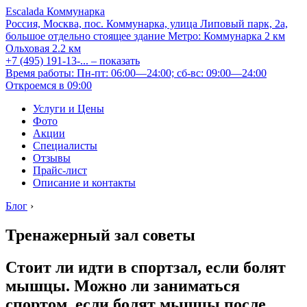
Escalada Коммунарка
Россия, Москва, пос. Коммунарка, улица Липовый парк, 2а,
большое отдельно стоящее здание
Метро:
Коммунарка
2 км
Ольховая
2.2 км
+7 (495) 191-13-...
– показать
Время работы: Пн-пт: 06:00—24:00; сб-вс: 09:00—24:00
Откроемся в 09:00
Услуги и Цены
Фото
Акции
Специалисты
Отзывы
Прайс-лист
Описание и контакты
Блог
›
Тренажерный зал советы
Стоит ли идти в спортзал, если болят
мышцы. Можно ли заниматься
спортом, если болят мышцы после