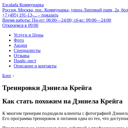
Escalada Коммунарка
Россия, Москва, пос. Коммунарка, улица Липовый парк, 2а, бо
+7 (495) 191-13-...
– показать
Время работы: Пн-пт: 06:00—24:00; сб-вс: 09:00—24:00
Откроемся в 09:00
Услуги и Цены
Фото
Акции
Специалисты
Отзывы
Прайс-лист
Описание и контакты
Блог
›
Тренировки Дэниела Крейга
Как стать похожим на Дэниела Крейга
К многим тренерам подходили клиенты с фотографией Дэниела К
Его программа тренировок и питания одна из тех, что доступн