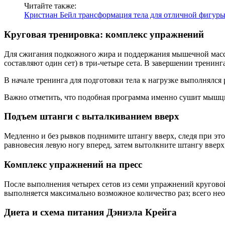
Читайте также:
Кристиан Бейл трансформация тела для отличной фигуры
Круговая тренировка: комплекс упражнений
Для сжигания подкожного жира и поддержания мышечной массы
составляют один сет) в три-четыре сета. В завершении тренинг
В начале тренинга для подготовки тела к нагрузке выполнялс
Важно отметить, что подобная программа именно сушит мышцы, 
Подъем штанги с выталкиванием вверх
Медленно и без рывков поднимите штангу вверх, следя при этом
равновесия левую ногу вперед, затем вытолкните штангу вверх
Комплекс упражнений на пресс
После выполнения четырех сетов из семи упражнений кругово
выполняется максимально возможное количество раз; всего не
Диета и схема питания Дэниэла Крейга