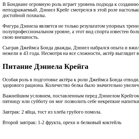
В Бондиане огромную роль играет уровень подхода к созданию
неподражаемый. Дэниел Крейг смотрелся в этой роле настолько 
достойной похвалы.
Фигура Дэниела является не только результатом упорных трени
полупрофессиональном уровне, а этот вид спорта известен бол
свою внешность.
Сыграв Джеймса Бонда дважды, Дэниел набрался опыта и вжился
нежели в 43 года. Несмотря на все сложности, актёр выглядит в
Питание Дэниела Крейга
Особая роль в подготовке актёра к роли Джеймса Бонда отвод
здорового рациона. Количество белка было значительно увеличе
Важнейшим условием, поставленным перед Дэниелом Крейгом, б
пятницу или субботу он мог позволить себе некрепкие напитки
Завтрак: 2 яйца, тост из хлеба грубого помола.
Второй завтрак: 1-2 фрукта, орехи и белковый коктейль