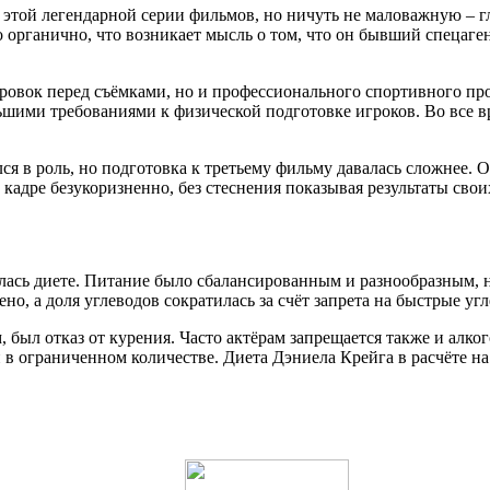
 этой легендарной серии фильмов, но ничуть не маловажную – г
органично, что возникает мысль о том, что он бывший спецагент
ровок перед съёмками, но и профессионального спортивного про
ьшими требованиями к физической подготовке игроков. Во все в
 в роль, но подготовка к третьему фильму давалась сложнее. О
 кадре безукоризненно, без стеснения показывая результаты своих
илась диете. Питание было сбалансированным и разнообразным,
но, а доля углеводов сократилась за счёт запрета на быстрые уг
ыл отказ от курения. Часто актёрам запрещается также и алког
 в ограниченном количестве. Диета Дэниела Крейга в расчёте на