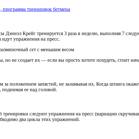
, программа тренировок бетмена
 Дэниэл Крейг тренируется 3 раза в неделю, выполняя 7 следу
а идут упражнения на пресс.
я разминочный сет с меньшим весом
но не создает их — если вы просто хотите похудеть, стоит нач
 за положением запястий, не заламывая их. Когда штанга окажет
, поднимая ее над головой.
й тренировки следуют упражнения на пресс (вариации скручива
обходимо два цикла этих упражнений.