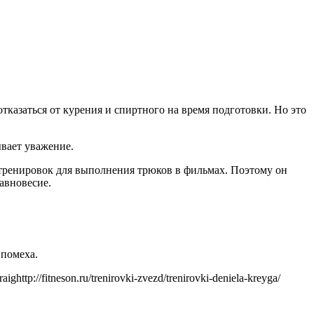
тказаться от курения и спиртного на время подготовки. Но это
ывает уважение.
тренировок для выполнения трюков в фильмах. Поэтому он
авновесие.
 помеха.
ighttp://fitneson.ru/trenirovki-zvezd/trenirovki-deniela-kreyga/