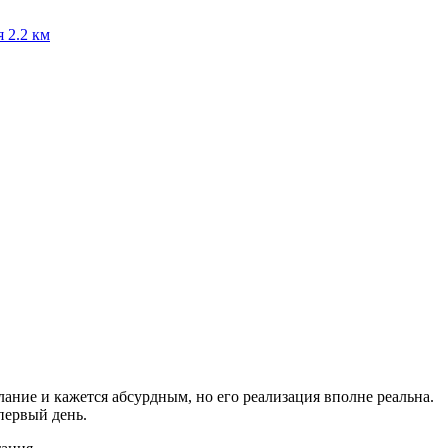
я
2.2 км
ание и кажется абсурдным, но его реализация вполне реальна.
первый день.