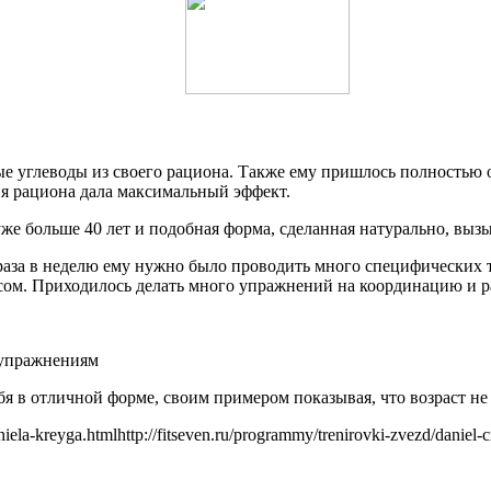
е углеводы из своего рациона. Также ему пришлось полностью о
ия рациона дала максимальный эффект.
уже больше 40 лет и подобная форма, сделанная натурально, выз
раза в неделю ему нужно было проводить много специфических 
сом. Приходилось делать много упражнений на координацию и р
 упражнениям
бя в отличной форме, своим примером показывая, что возраст не
ela-kreyga.htmlhttp://fitseven.ru/programmy/trenirovki-zvezd/daniel-cra