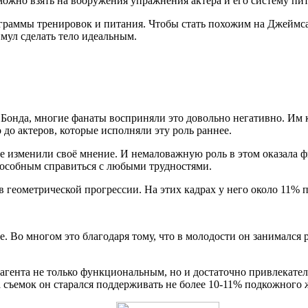
можно взять на вооружения упражнения актёра и его систему пит
граммы тренировок и питания. Чтобы стать похожим на Джеймс
имул сделать тело идеальным.
Бонда, многие фанаты восприняли это довольно негативно. Им ка
 до актеров, которые исполняли эту роль раннее.
 изменили своё мнение. И немаловажную роль в этом оказала фи
пособным справиться с любыми трудностями.
в геометрической прогрессии. На этих кадрах у него около 11% 
. Во многом это благодаря тому, что в молодости он занимался 
 агента не только функциональным, но и достаточно привлекат
 съемок он старался поддерживать не более 10-11% подкожного ж