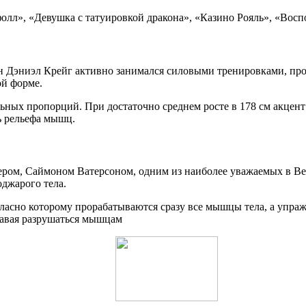
олл», «Девушка с татуировкой дракона», «Казино Рояль», «Восп
ен Дэниэл Крейг активно занимался силовыми тренировками, про
ой форме.
ьных пропорций. При достаточно среднем росте в 178 см акцент 
ь рельефа мышц.
ером, Саймоном Ватерсоном, одним из наиболее уважаемых в В
оджарого тела.
асно которому прорабатываются сразу все мышцы тела, а упражн
давая разрушаться мышцам