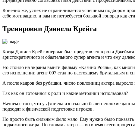
Предварительно согласовав план действий с профессионалом, 
Конечно же, успех не ограничивается успешным подбором про
себе мотивацию, и вам не потребуется большой гонорар как ст
Тренировки Дэниела Крейга
Когда Дэниел Крейг впервые был представлен в роли Джеймса 
аристократичного и обаятельного супер агента и что ему далеко
Но стоило на экраны выйти фильму «Казино Рояль», как многие
его исполнении агент 007 стал по настоящему брутальным и с
А после кадров без рубашки, число поклонниц актера выросло 
Так как он готовился к роли и какие методики использовал?
Начнем с того, что у Дэниела изначально были неплохие данные
подходят к физической подготовке игроков.
Но просто быть сильным было мало. Ему нужно было показать
подкожного жира. По словам актера — во время всего процесса