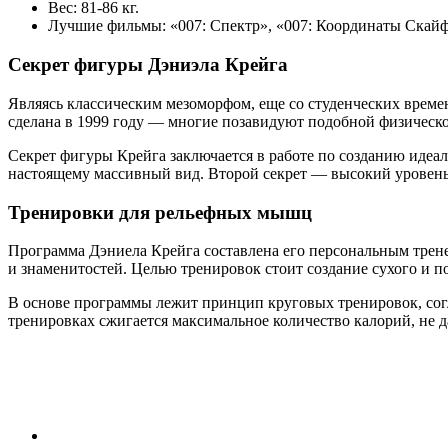
Вес: 81-86 кг.
Лучшие фильмы: «007: Спектр», «007: Координаты Скайф
Секрет фигуры Дэниэла Крейга
Являясь классическим мезоморфом, еще со студенческих врем
сделана в 1999 году — многие позавидуют подобной физическ
Секрет фигуры Крейга заключается в работе по созданию идеал
настоящему массивный вид. Второй секрет — высокий уровен
Тренировки для рельефных мышц
Программа Дэниела Крейга составлена его персональным трен
и знаменитостей. Целью тренировок стоит создание сухого и п
В основе программы лежит принцип круговых тренировок, согл
тренировках сжигается максимальное количество калорий, не 