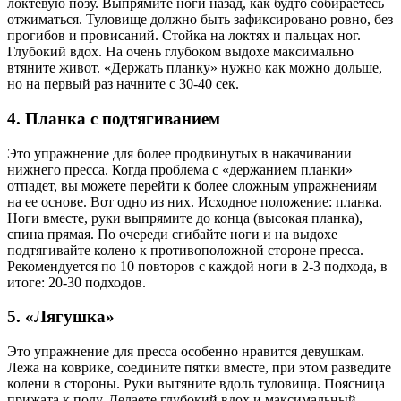
локтевую позу. Выпрямите ноги назад, как будто собираетесь
отжиматься. Туловище должно быть зафиксировано ровно, без
прогибов и провисаний. Стойка на локтях и пальцах ног.
Глубокий вдох. На очень глубоком выдохе максимально
втяните живот. «Держать планку» нужно как можно дольше,
но на первый раз начните с 30-40 сек.
4. Планка с подтягиванием
Это упражнение для более продвинутых в накачивании
нижнего пресса. Когда проблема с «держанием планки»
отпадет, вы можете перейти к более сложным упражнениям
на ее основе. Вот одно из них. Исходное положение: планка.
Ноги вместе, руки выпрямите до конца (высокая планка),
спина прямая. По очереди сгибайте ноги и на выдохе
подтягивайте колено к противоположной стороне пресса.
Рекомендуется по 10 повторов с каждой ноги в 2-3 подхода, в
итоге: 20-30 подходов.
5. «Лягушка»
Это упражнение для пресса особенно нравится девушкам.
Лежа на коврике, соедините пятки вместе, при этом разведите
колени в стороны. Руки вытяните вдоль туловища. Поясница
прижата к полу. Делаете глубокий вдох и максимальный