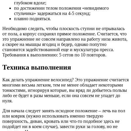
глубоком вдохе;
по достижении телом положения «невидимого
стульчика» задержаться на 4-5 секунд;
плавно подняться.
Необходимо следить, чтобы плоскость ступни не отрывалась
от пола, а корпус сохранял прямое положение. Считается, что
это упражнение не совсем направлено на работу низа живота,
а скорее на мышцы ягодиц и бедер, однако попутно
становится задействованной еще и мускулатура пресса.
Требования к выполнению: 5 сетов по 10 повторов.
Техника выполнения
Как делать упражнение велосипед? Это упражнение считается
многими весьма легким, тем не менее обладает некоторыми
тонкостями, игнорируя которые, вы вряд ли добьетесь пользы
либо ее будет в разы меньше, если она совсем не упадет до
нуля.
Для начала следует занять исходное положение – лечь на пол
или коврик (нужно использовать именно твердую
поверхность, диван, кровать или что-то подобное здесь не
подойдет ни в коем случае), завести руки за голову, но не