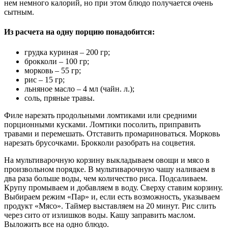
нем немного калорий, но при этом блюдо получается очень
сытным.
Из расчета на одну порцию понадобится:
грудка куриная – 200 гр;
брокколи – 100 гр;
морковь – 55 гр;
рис – 15 гр;
льняное масло – 4 мл (чайн. л.);
соль, пряные травы.
Филе нарезать продольными ломтиками или средними
порционными кусками. Ломтики посолить, приправить
травами и перемешать. Отставить промариноваться. Морковь
нарезать брусочками. Брокколи разобрать на соцветия.
На мультиварочную корзину выкладываем овощи и мясо в
произвольном порядке. В мультиварочную чашу наливаем в
два раза больше воды, чем количество риса. Подсаливаем.
Крупу промываем и добавляем в воду. Сверху ставим корзину.
Выбираем режим «Пар» и, если есть возможность, указываем
продукт «Мясо». Таймер выставляем на 20 минут. Рис слить
через сито от излишков воды. Кашу заправить маслом.
Выложить все на одно блюдо.