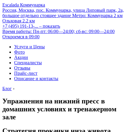
Escalada Коммунарка
Россия, Москва, пос. Коммунарка, улица Липовый парк, 2а,
большое отдельно стоящее здание
Метро:
Коммунарка
2 км
Ольховая
2.2 км
+7 (495) 191-13-...
– показать
Время работы: Пн-пт: 06:00—24:00; сб-вс: 09:00—24:00
Откроемся в 09:00
Услуги и Цены
Фото
Акции
Специалисты
Отзывы
Прайс-лист
Описание и контакты
Блог
›
Упражнения на нижний пресс в
домашних условиях и тренажерном
зале
Стратегия прокачки низа живота