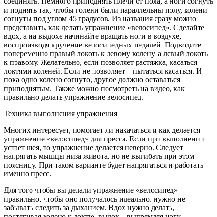
соединять. Немного приподнять плечи от пола, а ноги согнуть
и поднять так, чтобы голени были параллельны полу, колени
согнуты под углом 45 градусов. Из названия сразу можно
представить, как делать упражнение «велосипед». Сделайте
вдох, а на выдохе начинайте вращать ноги в воздухе,
воспроизводя кручение велосипедных педалей. Подводите
попеременно правый локоть к левому колену, а левый локоть
к правому. Желательно, если позволяет растяжка, касаться
локтями коленей. Если не позволяет – пытаться касаться. И
пока одно колено согнуто, другое должно оставаться
приподнятым. Также можно посмотреть на видео, как
правильно делать упражнение велосипед.
Техника выполнения упражнения
Многих интересует, помогает ли накачаться и как делается
упражнение «велосипед» для пресса. Если при выполнении
устает шея, то упражнение делается неверно. Следует
напрягать мышцы низа живота, но не выгибать при этом
поясницу. При таком варианте будет напрягаться и работать
именно пресс.
Для того чтобы вы делали упражнение «велосипед»
правильно, чтобы оно получалось идеально, нужно не
забывать следить за дыханием. Вдох нужно делать,
подтягивая колено к локтю, выдох – выпрямляя ногу.