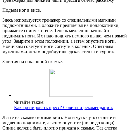
тренажерах для нижней части пресса я сейчас расскажу.
Подъем ног в висе.
Здесь используется тренажер со специальными мягкими
подлокотниками. Положите предплечья на подлокотники,
прижмите спину к стене. Теперь медленно начинайте
поднимать ноги. Их надо поднять немного выше, чем прямой
угол. Замрите в этом положении, а затем опустите ноги.
Новичкам советуют ноги согнуть в коленях. Опытным
мужчинам-атлетам подойдут шведская стенка и турник.
Занятия на наклонной скамье.
Читайте также:
Как тренировать пресс? Советы и рекомендации.
Лягте на скамью ногами вниз. Ноги чуть-чуть согните и
медленно поднимите, а затем опустите (но не до конца).
Спина должна быть плотно прижата к скамье. Таз слегка