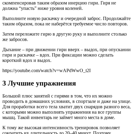
скомпенсировав таким образом инерцию гири. Гиря не
должна “упасть” ниже уровня коленей.
Выполните новую раскачку и очередной заброс. Продолжайте
таким образом, пока не наберётся требуемое число повторов.
Затем переложите гирю в другую руку и выполните столько
же забросов.
Дыхание – при движении гири вверх – выдох, при опускании
гири и раскачке – вдох. При фиксации можно сделать
короткий вдох и выдох.
https://youtube.com/watch?v=wAPdWwO_t2I
3 Лучшие упражнения
Большой плюс занятий с гирями в том, что их можно
проводить в домашних условиях, в спортзале и даже на улице.
Для проработки всего тела хватит двух снарядов разного веса,
с которыми можно выполнять упражнения на все группы
мышц. Такой инвентарь не займет много места в доме.
К тому же высокая интенсивность тренировок позволяет
сократить их длительность до 20–40 минут. Поэтому