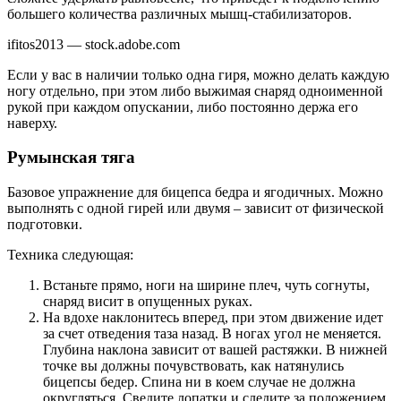
большего количества различных мышц-стабилизаторов.
ifitos2013 — stock.adobe.com
Если у вас в наличии только одна гиря, можно делать каждую
ногу отдельно, при этом либо выжимая снаряд одноименной
рукой при каждом опускании, либо постоянно держа его
наверху.
Румынская тяга
Базовое упражнение для бицепса бедра и ягодичных. Можно
выполнять с одной гирей или двумя – зависит от физической
подготовки.
Техника следующая:
Встаньте прямо, ноги на ширине плеч, чуть согнуты,
снаряд висит в опущенных руках.
На вдохе наклонитесь вперед, при этом движение идет
за счет отведения таза назад. В ногах угол не меняется.
Глубина наклона зависит от вашей растяжки. В нижней
точке вы должны почувствовать, как натянулись
бицепсы бедер. Спина ни в коем случае не должна
округляться. Сведите лопатки и следите за положением