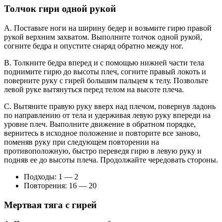
Толчок гири одной рукой
A. Поставьте ноги на ширину бедер и возьмите гирю правой
рукой верхним захватом. Выполните толчок одной рукой,
согните бедра и опустите снаряд обратно между ног.
B. Толкните бедра вперед и с помощью нижней части тела
поднимите гирю до высоты плеч, согните правый локоть и
поверните руку с гирей большим пальцем к телу. Позвольте
левой руке вытянуться перед телом на высоте плеча.
C. Вытяните правую руку вверх над плечом, повернув ладонь
по направлению от тела и удерживая левую руку впереди на
уровне плеч. Выполните движение в обратном порядке,
вернитесь в исходное положение и повторите все заново,
поменяв руку при следующем повторении на
противоположную, быстро переведя гирю в левую руку и
подняв ее до высоты плеча. Продолжайте чередовать стороны.
Подходы: 1 — 2
Повторения: 16 — 20
Мертвая тяга с гирей