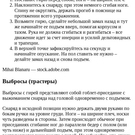
Наклонитесь к снаряду, при этом немного сгибая ноги.
Спину не округлять, держать прогиб в пояснице на
протяжении всего упражнения.
Возьмите гирю, сделайте небольшой замах назад и тут
же начинайте ее подъем вверх, помогая корпусом и
тазом. Рука не должна сгибаться и разгибаться – все
движение идет за счет инерции и усилий дельтовидных
и трапеции.
В верхней точке зафиксируйтесь на секунду и
начинайте опускание. На пол ставить не нужно –
делайте замах назад и снова подъем.
Mihai Blanaru — stock.adobe.com
Выбросы (трастеры)
Выбросы с гирей представляют собой гоблет-приседание с
выжиманием снаряда над головой одновременно с подъемом.
Снаряд в исходной позиции нужно держать двумя руками по
бокам ручки на уровне груди. Ноги – на ширине плеч, носки
чуть разведены в стороны. Затем происходит обычное при
приседаниях сгибание ног до параллели бедер с полом (или
чуть ниже) и дальнейший подъем, при этом одновременно