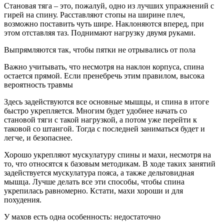
Становая тяга – это, пожалуй, одно из лучших упражнений с
гирей на спину. Расставляют стопы на ширине плеч,
возможно поставить чуть шире. Наклоняются вперед, при
этом отставляя таз. Поднимают нагрузку двумя руками.
Выпрямляются так, чтобы пятки не отрывались от пола
Важно учитывать, что несмотря на наклон корпуса, спина
остается прямой. Если пренебречь этим правилом, высока
вероятность травмы
Здесь задействуются все основные мышцы, и спина в итоге
быстро укрепляется. Многим будет удобнее начать со
становой тяги с такой нагрузкой, а потом уже перейти к
таковой со штангой. Тогда с последней заниматься будет и
легче, и безопаснее.
Хорошо укрепляют мускулатуру спины и махи, несмотря на
то, что относятся к базовым методикам. В ходе таких занятий
задействуется мускулатура пояса, а также дельтовидная
мышца. Лучше делать все эти способы, чтобы спина
укрепилась равномерно. Кстати, махи хороши и для
похудения.
У махов есть одна особенность: недостаточно