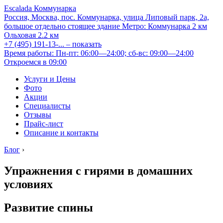
Escalada Коммунарка
Россия, Москва, пос. Коммунарка, улица Липовый парк, 2а,
большое отдельно стоящее здание
Метро:
Коммунарка
2 км
Ольховая
2.2 км
+7 (495) 191-13-...
– показать
Время работы: Пн-пт: 06:00—24:00; сб-вс: 09:00—24:00
Откроемся в 09:00
Услуги и Цены
Фото
Акции
Специалисты
Отзывы
Прайс-лист
Описание и контакты
Блог
›
Упражнения с гирями в домашних
условиях
Развитие спины