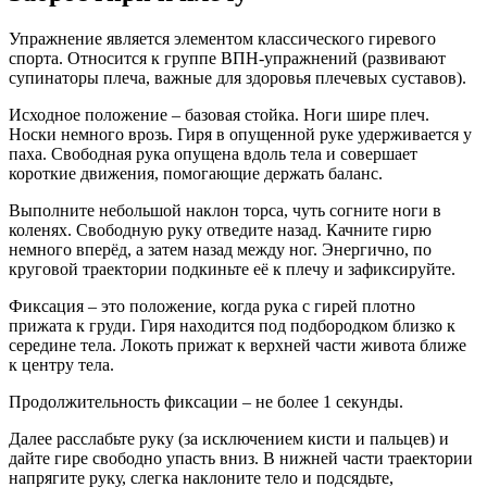
Упражнение является элементом классического гиревого
спорта. Относится к группе ВПН-упражнений (развивают
супинаторы плеча, важные для здоровья плечевых суставов).
Исходное положение – базовая стойка. Ноги шире плеч.
Носки немного врозь. Гиря в опущенной руке удерживается у
паха. Свободная рука опущена вдоль тела и совершает
короткие движения, помогающие держать баланс.
Выполните небольшой наклон торса, чуть согните ноги в
коленях. Свободную руку отведите назад. Качните гирю
немного вперёд, а затем назад между ног. Энергично, по
круговой траектории подкиньте её к плечу и зафиксируйте.
Фиксация – это положение, когда рука с гирей плотно
прижата к груди. Гиря находится под подбородком близко к
середине тела. Локоть прижат к верхней части живота ближе
к центру тела.
Продолжительность фиксации – не более 1 секунды.
Далее расcлабьте руку (за исключением кисти и пальцев) и
дайте гире свободно упасть вниз. В нижней части траектории
напрягите руку, слегка наклоните тело и подсядьте,