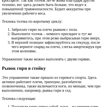
кроссфите. Так как толчок легче жима благодаря другой
технике, вес здесь должен быть больше, что ведет к
повышенной травмоопасности. Будьте аккуратны при
увеличении рабочего веса.
Техника толчка по короткому циклу:
Забросьте гирю на плечо рывком с пола.
Выполните толчок – немного присядьте и тут же
выпрямитесь, при этом резко выбрасывая гирю вверх.
В верхней позиции зафиксируйтесь на секунду, после
чего верните снаряд на плечо, слегка амортизируя при
этом коленями.
Упражнение также можно выполнять с двумя гирями.
Рывок гири в стойку
Это упражнение также пришло из гиревого спорта. Здесь
активно работают плечи, трапеции, разгибатели
позвоночника, также включаются ноги, но меньше, чем при
выполнении, например, рывка гири в сед.
Техника следующая:
Поставьте гирю перед собой, ноги – на ширине плеч.