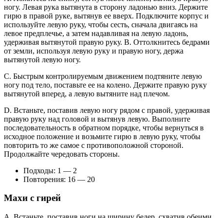
ногу. Левая рука вытянута в сторону ладонью вниз. Держите
гирю в правой руке, вытянув ее вверх. Подключите корпус и
используйте левую руку, чтобы сесть, сначала двигаясь на
левое предплечье, а затем надавливая на левую ладонь,
удерживая вытянутой правую руку. B. Оттолкнитесь бедрами
от земли, используя левую руку и правую ногу, держа
вытянутой левую ногу.
C. Быстрым контролируемым движением подтяните левую
ногу под тело, поставьте ее на колено. Держите правую руку
вытянутой вперед, а левую вытяните над плечом.
D. Встаньте, поставив левую ногу рядом с правой, удерживая
правую руку над головой и вытянув левую. Выполните
последовательность в обратном порядке, чтобы вернуться в
исходное положение и возьмите гирю в левую руку, чтобы
повторить то же самое с противоположной стороной.
Продолжайте чередовать стороны.
Подходы: 1 — 2
Повторения: 16 — 20
Махи с гирей
A. Встаньте, поставив ноги на ширину бедер, схватив обеими