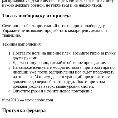
распрямляются руки вместе с гирей. Не забывайте, что спину
нужно держать ровной, не горбиться и не наклоняться.
Тяга к подбородку из приседа
Сочетание гоблет-приседаний и тяги гири к подбородку.
Упражнение позволяет проработать квадрицепс, дельты и
трапецию.
Техника выполнения:
Поставьте ноги на ширине плеч, возьмите гирю за ручку
двумя руками.
Держа спину ровно, сделайте обычное приседание.
На выдохе начинайте мощно вставать, при этом гиря по
инерции уже после распрямления ног будет продолжать
идти вверх. Усилием дельт и трапеций продолжите ее
движение до верхней части груди. Локти при этом
должны уходить вверх, выше уровня кистей.
Опустите руки и начните новое повторение.
ifitos2013 — stock.adobe.com
Прогулка фермера