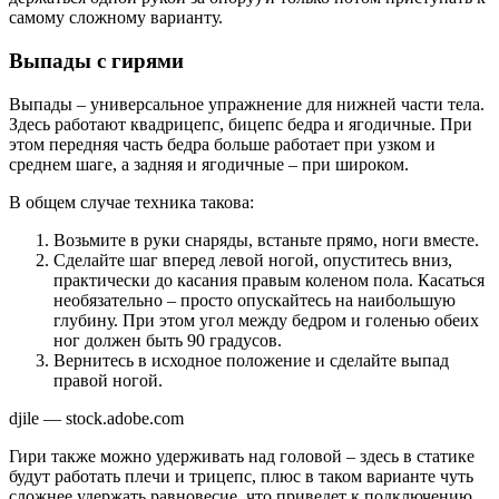
самому сложному варианту.
Выпады с гирями
Выпады – универсальное упражнение для нижней части тела.
Здесь работают квадрицепс, бицепс бедра и ягодичные. При
этом передняя часть бедра больше работает при узком и
среднем шаге, а задняя и ягодичные – при широком.
В общем случае техника такова:
Возьмите в руки снаряды, встаньте прямо, ноги вместе.
Сделайте шаг вперед левой ногой, опуститесь вниз,
практически до касания правым коленом пола. Касаться
необязательно – просто опускайтесь на наибольшую
глубину. При этом угол между бедром и голенью обеих
ног должен быть 90 градусов.
Вернитесь в исходное положение и сделайте выпад
правой ногой.
djile — stock.adobe.com
Гири также можно удерживать над головой – здесь в статике
будут работать плечи и трицепс, плюс в таком варианте чуть
сложнее удержать равновесие, что приведет к подключению