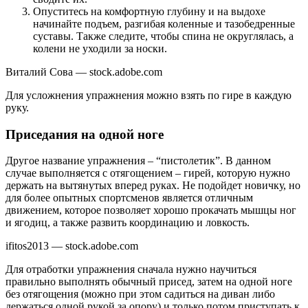
Опуститесь на комфортную глубину и на выдохе
начинайте подъем, разгибая коленные и тазобедренные
суставы. Также следите, чтобы спина не округлялась, а
колени не уходили за носки.
Виталий Сова — stock.adobe.com
Для усложнения упражнения можно взять по гире в каждую
руку.
Приседания на одной ноге
Другое название упражнения – “пистолетик”. В данном
случае выполняется с отягощением – гирей, которую нужно
держать на вытянутых вперед руках. Не подойдет новичку, но
для более опытных спортсменов является отличным
движением, которое позволяет хорошо прокачать мышцы ног
и ягодиц, а также развить координацию и ловкость.
ifitos2013 — stock.adobe.com
Для отработки упражнения сначала нужно научиться
правильно выполнять обычный присед, затем на одной ноге
без отягощения (можно при этом садиться на диван либо
держаться одной рукой за опору) и только потом приступать к