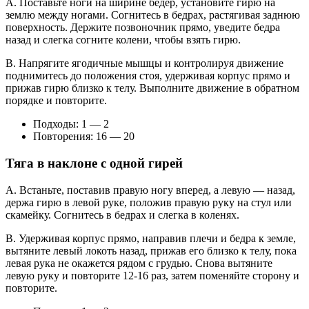
A. Поставьте ноги на ширине бедер, установите гирю на
землю между ногами. Согнитесь в бедрах, растягивая заднюю
поверхность. Держите позвоночник прямо, уведите бедра
назад и слегка согните колени, чтобы взять гирю.
B. Напрягите ягодичные мышцы и контролируя движение
поднимитесь до положения стоя, удерживая корпус прямо и
прижав гирю близко к телу. Выполните движение в обратном
порядке и повторите.
Подходы: 1 — 2
Повторения: 16 — 20
Тяга в наклоне с одной гирей
A. Встаньте, поставив правую ногу вперед, а левую — назад,
держа гирю в левой руке, положив правую руку на стул или
скамейку. Согнитесь в бедрах и слегка в коленях.
B. Удерживая корпус прямо, направив плечи и бедра к земле,
вытяните левый локоть назад, прижав его близко к телу, пока
левая рука не окажется рядом с грудью. Снова вытяните
левую руку и повторите 12-16 раз, затем поменяйте сторону и
повторите.