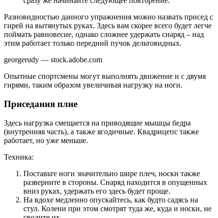
сразу же начинайте следующее повторение.
Разновидностью данного упражнения можно назвать присед с
гирей на вытянутых руках. Здесь вам скорее всего будет легче
поймать равновесие, однако сложнее удержать снаряд – над
этим работает только передний пучок дельтовидных.
georgerudy — stock.adobe.com
Опытные спортсмены могут выполнять движение и с двумя
гирями, таким образом увеличивая нагрузку на ноги.
Приседания плие
Здесь нагрузка смещается на приводящие мышцы бедра
(внутренняя часть), а также ягодичные. Квадрицепс также
работает, но уже меньше.
Техника:
Поставьте ноги значительно шире плеч, носки также
разверните в стороны. Снаряд находится в опущенных
вниз руках, удержать его здесь будет проще.
На вдохе медленно опускайтесь, как будто садясь на
стул. Колени при этом смотрят туда же, куда и носки, не
сводите их.