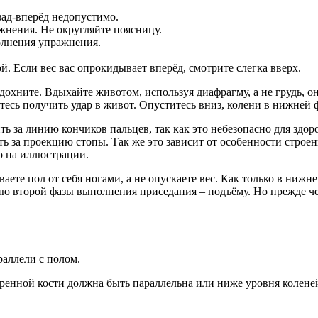
зад-вперёд недопустимо.
жнения. Не округляйте поясницу.
олнения упражнения.
й. Если вес вас опрокидывает вперёд, смотрите слегка вверх.
вдохните. Вдыхайте животом, используя диафрагму, а не грудь, 
тесь получить удар в живот. Опуститесь вниз, колени в нижней 
ть за линию кончиков пальцев, так как это небезопасно для здо
ь за проекцию стопы. Так же это зависит от особенности строен
но на иллюстрации.
аете пол от себя ногами, а не опускаете вес. Как только в нижн
нию второй фазы выполнения приседания – подъёму. Но прежде ч
раллели с полом.
дренной кости должна быть параллельна или ниже уровня коленей