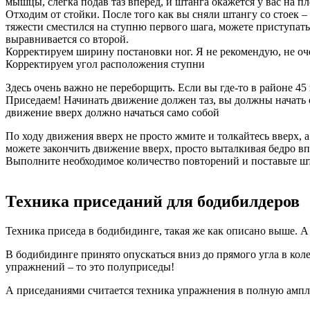
мышцы, слегка подав таз вперед, и штанга окажется у вас на пл
Отходим от стойки. После того как вы сняли штангу со стоек –
тяжести сместился на ступню первого шага, можете приступать 
выравнивается со второй.
Корректируем ширину постановки ног. Я не рекомендую, не оче
Корректируем угол расположения ступни
Здесь очень важно не переборщить. Если вы где-то в районе 45
Приседаем! Начинать движение должен таз, вы должны начать о
движение вверх должно начаться само собой
По ходу движения вверх не просто жмите и толкайтесь вверх, 
можете закончить движение вверх, просто выталкивая бедро вп
Выполните необходимое количество повторений и поставьте шт
Техника приседаний для бодибилдеров
Техника приседа в бодибидинге, такая же как описано выше. А 
В бодибидинге принято опускаться вниз до прямого угла в ко
упражнений – то это полуприседы!
А приседаниями считается техника упражнения в полную ампл