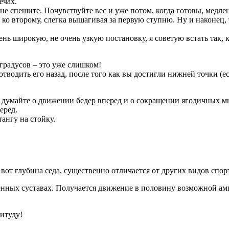
ечах.
 не спешите. Почувствуйте вес и уже потом, когда готовы, медле
ко второму, слегка вышагивая за первую ступню. Ну и наконец, 
нь широкую, не очень узкую постановку, я советую встать так, 
 градусов – это уже слишком!
тводить его назад, после того как вы достигли нижней точки (е
а думайте о движении бедер вперед и о сокращении ягодичных м
еред.
ангу на стойку.
вот глубина седа, существенно отличается от других видов спор
ленных суставах. Получается движение в половину возможной а
итуду!