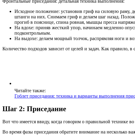
Фронтальные приседания: детальная техника выполнения:
Исходное положение: установив гриф на силовую раму, де
штанги на них. Снимаем гриф и делаем шаг назад. Положе
прогиб в пояснице, спина ровная, мышцы пресса напряже
На вдохе: приняв жесткий упор, начинаем медленно опуска
подконтрольным.
На выдохе: делаем мощный толчок, распрямляя ноги и во
Количество подходов зависит от целей и задач. Как правило, в
Читайте также:
Гоблет приседания: техника и варианты выполнения прис
Шаг 2: Приседание
Вот что имеется ввиду, когда говорим о правильной технике во
Во время фазы приседания обратите внимание на несколько в