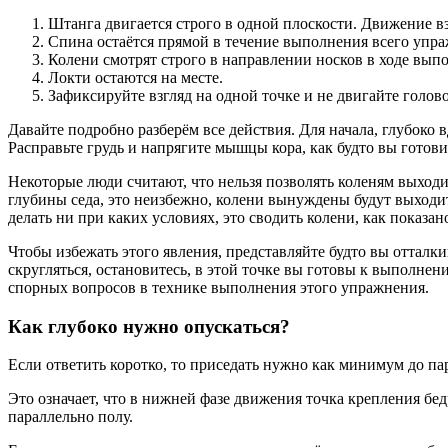
Штанга двигается строго в одной плоскости. Движение в
Спина остаётся прямой в течение выполнения всего упра
Колени смотрят строго в направлении носков в ходе вып
Локти остаются на месте.
Зафиксируйте взгляд на одной точке и не двигайте голово
Давайте подробно разберём все действия. Для начала, глубоко 
Расправьте грудь и напрягите мышцы кора, как будто вы готови
Некоторые люди считают, что нельзя позволять коленям выходи
глубины седа, это неизбежно, колени вынуждены будут выходит
делать ни при каких условиях, это сводить колени, как показа
Чтобы избежать этого явления, представляйте будто вы отталкив
скругляться, остановитесь, в этой точке вы готовы к выполне
спорных вопросов в технике выполнения этого упражнения.
Как глубоко нужно опускаться?
Если ответить коротко, то приседать нужно как минимум до па
Это означает, что в нижней фазе движения точка крепления бе
параллельно полу.