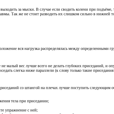
ыходить за мыски. В случае если сводить колени при подъёме, 
авмы. Так же не стоит разводить их слишком сильно в нижней т
оложение вся нагрузка распределялась между определенными гр
не малый вес лучше всего не делать глубоких приседаний, и опу
седать слегка ниже параллели (к слову только такие приседания
приседаний со штангой на плечах лучше поступить следующим о
жения тела при приседании;
те упражнение с ней;