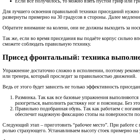
Если всё получилось, то можно взять пустой гриф или гр
Для лучшего освоения правильной техники приседаний нужно у
развернуты примерно на 30 градусов в стороны. Далее медленно
Обратите внимание на колени, они не должны выходить за нос
Так же, если во время приседания вы подаёте корпус сильно в
сможете соблюдать правильную технику.
Присед фронтальный: техника выполн
Упражнение достаточно сложно в исполнении, поэтому рекоме
или тренера, который проследит за правильностью движений.
Ведь от этого будет зависеть не только эффективность приседан
Разминка. Так как все базовые упражнения выполняются 
разогреться, выполнить растяжку ног и поясницы. Без эт
Правильно подобранная обувь. Так как работаем с ногами
обеспечит надежную фиксацию стопы на поверхности по
Следующий этап – приготовить “рабочее место”. При работе с
ролью страхующего. Устанавливаем высоту стоек примерно на у