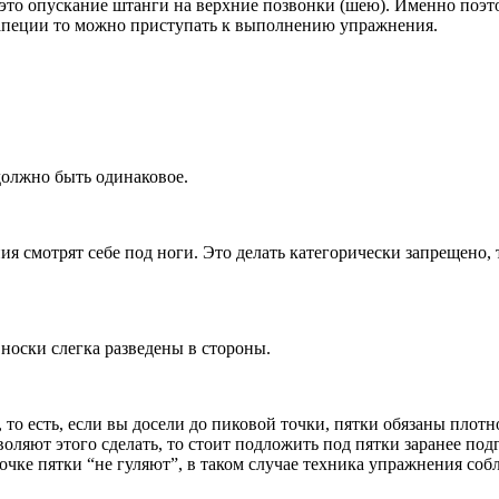
 это опускание штанги на верхние позвонки (шею). Именно поэто
рапеции то можно приступать к выполнению упражнения.
должно быть одинаковое.
смотрят себе под ноги. Это делать категорически запрещено, т
носки слегка разведены в стороны.
то есть, если вы досели до пиковой точки, пятки обязаны плотно 
оляют этого сделать, то стоит подложить под пятки заранее по
очке пятки “не гуляют”, в таком случае техника упражнения соб