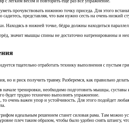
иф с лёгким весом и повторить ещё раз всё упражнение.
меть прочувствовать нижнюю точку приседа. Для этого встаньт
 садитесь, представляя, что вам нужно сесть на очень низкий ст
ки. Находясь в нижней точке, бёдра должны находиться паралле
перёд, значит мышцы спины не достаточно натренированны и нео
ения
ндуется тщательно отработать технику выполнения с пустым г
ия, но и риск получить травму. Разберемся, как правильно делат
в начале тренировки, необходимо подготовить мышцы, суставы и 
ого будет трудно технично выполнять упражнение.
, то очень важен упор и устойчивость. Для этого подойдет любая
ла.
 грифом идеальным решением станет силовая рама. Там можно ус
ровне плеч таким образом, чтобы было удобно снять штангу, что