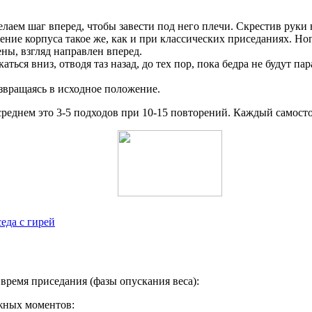
лаем шаг вперед, чтобы завести под него плечи. Скрестив руки 
ние корпуса такое же, как и при классических приседаниях. Но
ны, взгляд направлен вперед.
ться вниз, отводя таз назад, до тех пор, пока бедра не будут п
звращаясь в исходное положение.
 среднем это 3-5 подходов при 10-15 повторений. Каждый самост
еда с гирей
 время приседания (фазы опускания веса):
ажных моментов: