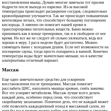
восстановления мышц. Думаю многие замечали тот прилив
бодрости после выхода из парилки. Из-за высокой
температуры происходит расширение сосудов, следовательно
кровообращение улучшается. Так же происходит повышенная
вентиляция легких, что способствует большему поглощению
кислорода. А именно он помогает нашей крови в
транспортировки питательных веществ. Баню можно
принимать как в конце тренировки, так и в свободное от нее
время. Но все же не следует ей сильно увлекаться, ведь все
хорошо в меру. 3 раз в неделю будет достаточно. Можно
совмещать баню с холодным душем. Если нет возможности на
посещение сауны, тогда просто попарьтесь в ванной. Конечно
температура воды будет значительно меньше, но в качестве
альтернативы отличный вариант.
Массаж
Еще одно замечательное средство для ускорения
восстановления после тренировки. Массаж помогает
расслабить ЦНС, наполнить мышцы кровью, снять зажимы.
Все это ускоряет метаболизм. Массаж лучше всего делать
каждый день, особенно перед сном, что способствует
скорейшему засыпанию. Понятное дело, что не каждый может
себе позволить каждодневный поход в массажный салон, но
хотя бы раз в неделю нужно найти для этого время и средства.