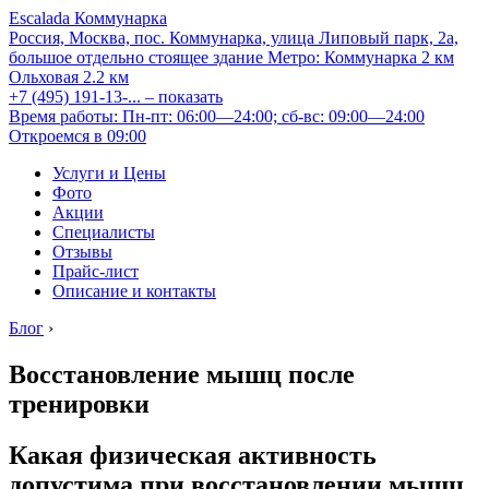
Escalada Коммунарка
Россия, Москва, пос. Коммунарка, улица Липовый парк, 2а,
большое отдельно стоящее здание
Метро:
Коммунарка
2 км
Ольховая
2.2 км
+7 (495) 191-13-...
– показать
Время работы: Пн-пт: 06:00—24:00; сб-вс: 09:00—24:00
Откроемся в 09:00
Услуги и Цены
Фото
Акции
Специалисты
Отзывы
Прайс-лист
Описание и контакты
Блог
›
Восстановление мышц после
тренировки
Какая физическая активность
допустима при восстановлении мышц