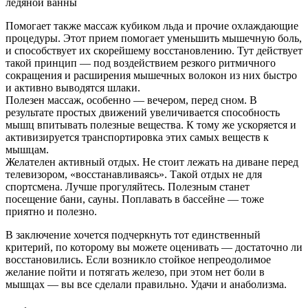
ледяной ванны
Помогает также массаж кубиком льда и прочие охлаждающие
процедуры. Этот прием помогает уменьшить мышечную боль,
и способствует их скорейшему восстановлению. Тут действует
такой принцип — под воздействием резкого ритмичного
сокращения и расширения мышечных волокон из них быстро
и активно выводятся шлаки.
Полезен массаж, особенно — вечером, перед сном. В
результате простых движений увеличивается способность
мышц впитывать полезные вещества. К тому же ускоряется и
активизируется транспортировка этих самых веществ к
мышцам.
Желателен активный отдых. Не стоит лежать на диване перед
телевизором, «восстанавливаясь». Такой отдых не для
спортсмена. Лучше прогуляйтесь. Полезным станет
посещение бани, сауны. Поплавать в бассейне — тоже
приятно и полезно.
В заключение хочется подчеркнуть тот единственный
критерий, по которому вы можете оценивать — достаточно ли
восстановились. Если возникло стойкое непреодолимое
желание пойти и потягать железо, при этом нет боли в
мышцах — вы все сделали правильно. Удачи и анаболизма.