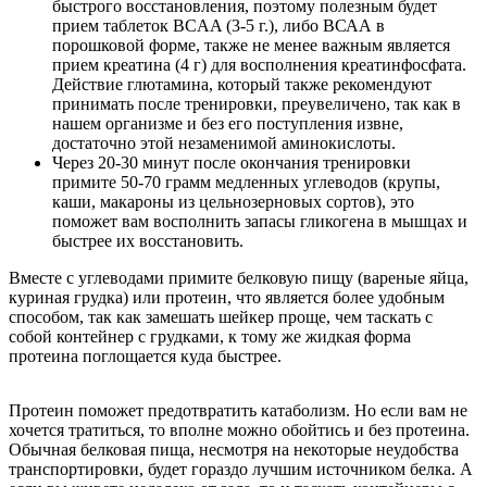
быстрого восстановления, поэтому полезным будет
прием таблеток BCAA (3-5 г.), либо ВСАА в
порошковой форме, также не менее важным является
прием креатина (4 г) для восполнения креатинфосфата.
Действие глютамина, который также рекомендуют
принимать после тренировки, преувеличено, так как в
нашем организме и без его поступления извне,
достаточно этой незаменимой аминокислоты.
Через 20-30 минут после окончания тренировки
примите 50-70 грамм медленных углеводов (крупы,
каши, макароны из цельнозерновых сортов), это
поможет вам восполнить запасы гликогена в мышцах и
быстрее их восстановить.
Вместе с углеводами примите белковую пищу (вареные яйца,
куриная грудка) или протеин, что является более удобным
способом, так как замешать шейкер проще, чем таскать с
собой контейнер с грудками, к тому же жидкая форма
протеина поглощается куда быстрее.
Протеин поможет предотвратить катаболизм. Но если вам не
хочется тратиться, то вполне можно обойтись и без протеина.
Обычная белковая пища, несмотря на некоторые неудобства
транспортировки, будет гораздо лучшим источником белка. А