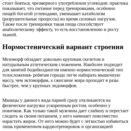
стоит бояться, чрезмерного употребления углеводов: практика
показывает, что питание перед тренировками, особенно
пищей богатой углеводами, уменьшает катаболизм
(разрушительные процессы) во время силовых нагрузок.
Также после тренировки такая пища способствует
анаболическому эффекту, то есть восстановлению и росту
тканей.
Нормостенический вариант строения
Мезоморф обладает довольно крупным скелетом и
натуральным атлетическим сложением. Наиболее подходит
для занятий бодибилдингом именно нормостенический тип
телосложения- ребятам гораздо легче набирать мышечную
массу, чем эктоморфам, а сжигание жира проходит в разы
быстрее, чем у крупных эндоморфов.
Мышцы у данного вида парней сразу откликаются на
физические нагрузки ускоренным ростом, особенно у
новичков. Как только такой мужчина дает слабину и перестает
следить за своим питанием, у него начинает повсеместно
нарастать жирок. От него можно будет с легкостью избавиться
лишь применением кардиотренировок и организацией