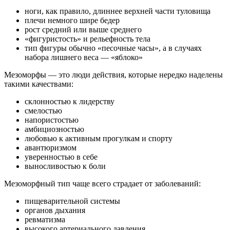
ноги, как правило, длиннее верхней части туловища
плечи немного шире бедер
рост средний или выше среднего
«фигуристость» и рельефность тела
тип фигуры обычно «песочные часы», а в случаях
набора лишнего веса — «яблоко»
Мезоморфы — это люди действия, которые нередко наделены
такими качествами:
склонностью к лидерству
смелостью
напористостью
амбициозностью
любовью к активным прогулкам и спорту
авантюризмом
уверенностью в себе
выносливостью к боли
Мезоморфный тип чаще всего страдает от заболеваний:
пищеварительной системы
органов дыхания
ревматизма
высокого артериального давления