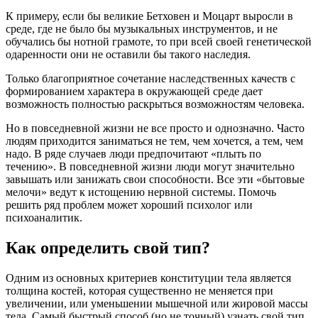
К примеру, если бы великие Бетховен и Моцарт выросли в
среде, где не было бы музыкальных инструментов, и не
обучались бы нотной грамоте, то при всей своей генетической
одаренности они не оставили бы такого наследия.
Только благоприятное сочетание наследственных качеств с
формированием характера в окружающей среде дает
возможность полностью раскрыться возможностям человека.
Но в повседневной жизни не все просто и однозначно. Часто
людям приходится заниматься не тем, чем хочется, а тем, чем
надо. В ряде случаев люди предпочитают «плыть по
течению». В повседневной жизни люди могут значительно
завышать или занижать свои способности. Все эти «бытовые
мелочи» ведут к истощению нервной системы. Помочь
решить ряд проблем может хороший психолог или
психоаналитик.
Как определить свой тип?
Одним из основных критериев конституции тела является
толщина костей, которая существенно не меняется при
увеличении, или уменьшении мышечной или жировой массы
тела. Самый быстрый способ (но не точный) узнать свой тип