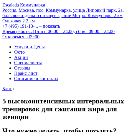
Escalada Коммунарка
Россия, Москва, пос. Коммунарка, улица Липовый парк, 2а,
большое отдельно стоящее здание
Метро:
Коммунарка
2 км
Ольховая
2.2 км
+7 (495) 191-13-...
– показать
Время работы: Пн-пт: 06:00—24:00; сб-вс: 09:00—24:00
Откроемся в 09:00
Услуги и Цены
Фото
Акции
Специалисты
Отзывы
Прайс-лист
Описание и контакты
Блог
›
5 высокоинтенсивных интервальных
тренировок для сжигания жира для
женщин
Что нужно делать, чтобы похудеть?