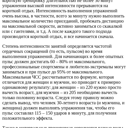
короткую тренировку длительностью не более 30 минут
упражнения высокой интенсивности прерываются на
короткий отдых. Интенсивность выполнения упражнений
очень высока, в частности, всего за минуту нужно выполнить
максимальное количество приседаний, пробежать дистанцию
на максимальной скорости, активно заниматься со скакалкой
или с гантелями, и т.д. А после каждого такого подхода
производится короткий отдых, и все начинается сначала.
Степень интенсивности занятий определяется частотой
сердечных сокращений (то есть, пульсом) во время
выполнения упражнений. Для начинающих и более опытных
пульс должен достигать 60 – 80% от максимального,
профессиональные спортсмены и любители-экстремалы могут
заниматься и при пульсе до 95% от максимального.
Максимальная ЧСС рассчитывается по формуле, которая
отличается для женщин и мужчин, но приводит к примерно
одинаковому результату: для женщин – из 220 нужно просто
вычесть возраст, для мужчин – из 205 необходимо вычесть
только половину возраста. Следуя этому правилу можно
сделать вывод, что человек 30-летнего возраста (и мужчина, и
женщина) должен выполнять упражнения так, чтобы его
пульс составлял 115 – 150 ударов в минуту, для получения
положительного эффекта.
Также в интервальных тренировках чередуются разные виды