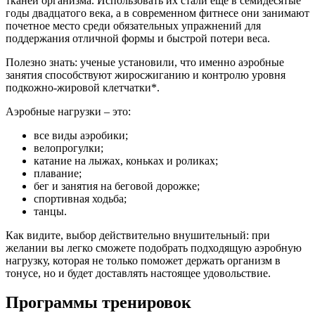
тканей организма. Использовать их стали еще в семидесятые
годы двадцатого века, а в современном фитнесе они занимают
почетное место среди обязательных упражнений для
поддержания отличной формы и быстрой потери веса.
Полезно знать: ученые установили, что именно аэробные
занятия способствуют жиросжиганию и контролю уровня
подкожно-жировой клетчатки*.
Аэробные нагрузки – это:
все виды аэробики;
велопрогулки;
катание на лыжах, коньках и роликах;
плавание;
бег и занятия на беговой дорожке;
спортивная ходьба;
танцы.
Как видите, выбор действительно внушительный: при
желании вы легко сможете подобрать подходящую аэробную
нагрузку, которая не только поможет держать организм в
тонусе, но и будет доставлять настоящее удовольствие.
Программы тренировок