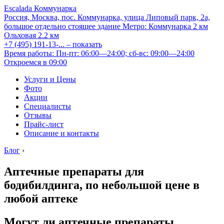
Escalada Коммунарка
Россия, Москва, пос. Коммунарка, улица Липовый парк, 2а,
большое отдельно стоящее здание
Метро:
Коммунарка
2 км
Ольховая
2.2 км
+7 (495) 191-13-...
– показать
Время работы: Пн-пт: 06:00—24:00; сб-вс: 09:00—24:00
Откроемся в 09:00
Услуги и Цены
Фото
Акции
Специалисты
Отзывы
Прайс-лист
Описание и контакты
Блог
›
Аптечные препараты для
бодибилдинга, по небольшой цене в
любой аптеке
Могут ли аптечные препараты