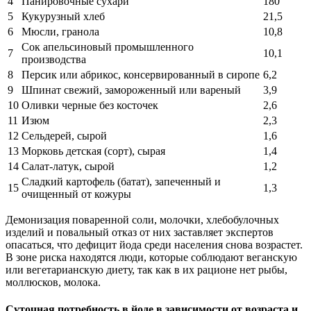
4
Панировочные сухари
180
5
Кукурузный хлеб
21,5
6
Мюсли, гранола
10,8
Сок апельсиновый промышленного
7
10,1
производства
8
Персик или абрикос, консервированный в сиропе
6,2
9
Шпинат свежий, замороженный или вареный
3,9
10
Оливки черные без косточек
2,6
11
Изюм
2,3
12
Сельдерей, сырой
1,6
13
Морковь детская (сорт), сырая
1,4
14
Салат-латук, сырой
1,2
Сладкий картофель (батат), запеченный и
15
1,3
очищенный от кожуры
Демонизация поваренной соли, молочки, хлебобулочных
изделий и повальный отказ от них заставляет экспертов
опасаться, что дефицит йода среди населения снова возрастет.
В зоне риска находятся люди, которые соблюдают веганскую
или вегетарианскую диету, так как в их рационе нет рыбы,
моллюсков, молока.
Суточная потребность в йоде в зависимости от возраста и