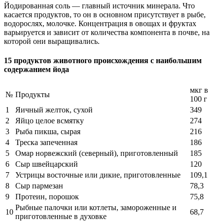
Йодированная соль — главный источник минерала. Что
касается продуктов, то он в основном присутствует в рыбе,
водорослях, молочке. Концентрация в овощах и фруктах
варьируется и зависит от количества компонента в почве, на
которой они выращивались.
15 продуктов животного происхождения с наибольшим
содержанием йода
мкг в
№
Продукты
100 г
1
Яичный желток, сухой
349
2
Яйцо целое всмятку
274
3
Рыба пикша, сырая
216
4
Треска запеченная
186
5
Омар норвежский (северный), приготовленный
185
6
Сыр швейцарский
120
7
Устрицы восточные или дикие, приготовленные
109,1
8
Сыр пармезан
78,3
9
Протеин, порошок
75,8
Рыбные палочки или котлеты, замороженные и
10
68,7
приготовленные в духовке