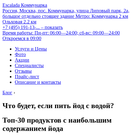
Escalada Коммунарка
Россия, Москва, пос. Коммунарка, улица Липовый парк, 2а,
большое отдельно стоящее здание
Метро:
Коммунарка
2 км
Ольховая
2.2 км
+7 (495) 191-13-...
– показать
Время работы: Пн-пт: 06:00—24:00; сб-вс: 09:00—24:00
Откроемся в 09:00
Услуги и Цены
Фото
Акции
Специалисты
Отзывы
Прайс-лист
Описание и контакты
Блог
›
Что будет, если пить йод с водой?
Топ-30 продуктов с наибольшим
содержанием йода