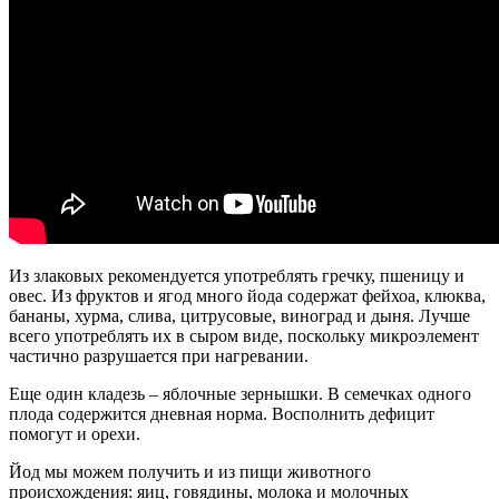
Из злаковых рекомендуется употреблять гречку, пшеницу и
овес. Из фруктов и ягод много йода содержат фейхоа, клюква,
бананы, хурма, слива, цитрусовые, виноград и дыня. Лучше
всего употреблять их в сыром виде, поскольку микроэлемент
частично разрушается при нагревании.
Еще один кладезь – яблочные зернышки. В семечках одного
плода содержится дневная норма. Восполнить дефицит
помогут и орехи.
Йод мы можем получить и из пищи животного
происхождения: яиц, говядины, молока и молочных