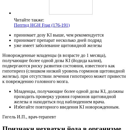
Читайте также:
Пептид HGH Frag (176-191)
принимает дозу KI выше, чем рекомендуется
принимает препарат несколько дней подряд
уже имеет заболевание щитовидной железы
Новорожденные младенцы (в возрасте до 1 месяца),
получающие более одной дозы KI (йодида калия),
подвергаются риску развития состояния, известного как
гипотиреоз (слишком низкий уровень гормонов щитовидной
железы). при отсутствии лечения гипотиреоз может привести
к повреждению головного мозга.
Младенцы, получающие более одной дозы KI, должны
проходить проверку уровня гормонов щитовидной
железы и находиться под наблюдением врача.
Избегайте повторного введения KI новорожденным.
Гигель И.П., врач-терапевт
Признаки нехватки йода в организме