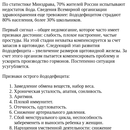
По статистике Минздрава, 70% жителей России испытывают
недостаток йода. Сведения Всемирной организации
здравоохранения еще тревожнее: йододефицитом страдают
80% населения, более 30% школьников.
Первый сигнал – общее недомогание, которое часто имеет
признаки дистонии: слабость, плохое настроение, частые
простуды. На этой стадии нехватка компенсируется за счет
запасов в щитовидке. Следующий этап развития
йододефицита – увеличение размеров щитовидной железы. За
счет этого организм пытается компенсировать проблему и
ускорить производство гормонов. Постепенно ситуация
усугубляется.
Признаки острого йододефицита:
Замедление обмена веществ, набор веса.
Хроническая усталость, апатия, сонливость.
Аритмия.
Плохой иммунитет.
Отечность, одутловатость.
Снижение артериального давления.
Сбой менструального цикла, неспособность
забеременеть и выносить ребенка у женщин.
Нарушения умственной деятельности: снижение