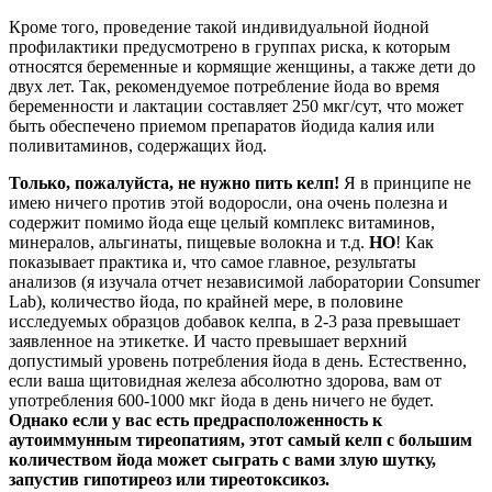
Кроме того, проведение такой индивидуальной йодной
профилактики предусмотрено в группах риска, к которым
относятся беременные и кормящие женщины, а также дети до
двух лет. Так, рекомендуемое потребление йода во время
беременности и лактации составляет 250 мкг/сут, что может
быть обеспечено приемом препаратов йодида калия или
поливитаминов, содержащих йод.
Только, пожалуйста, не нужно пить келп!
Я в принципе не
имею ничего против этой водоросли, она очень полезна и
содержит помимо йода еще целый комплекс витаминов,
минералов, альгинаты, пищевые волокна и т.д.
НО
! Как
показывает практика и, что самое главное, результаты
анализов (я изучала отчет независимой лаборатории Consumer
Lab), количество йода, по крайней мере, в половине
исследуемых образцов добавок келпа, в 2-3 раза превышает
заявленное на этикетке. И часто превышает верхний
допустимый уровень потребления йода в день. Естественно,
если ваша щитовидная железа абсолютно здорова, вам от
употребления 600-1000 мкг йода в день ничего не будет.
Однако если у вас есть предрасположенность к
аутоиммунным тиреопатиям, этот самый келп с большим
количеством йода может сыграть с вами злую шутку,
запустив гипотиреоз или тиреотоксикоз.