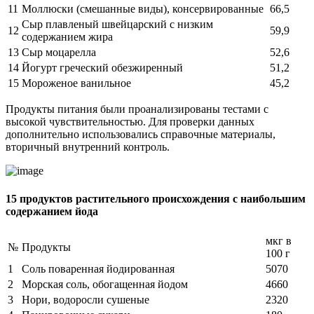
11
Моллюски (смешанные виды), консервированные
66,5
Сыр плавленый швейцарский с низким
12
59,9
содержанием жира
13
Сыр моцарелла
52,6
14
Йогурт греческий обезжиренный
51,2
15
Мороженое ванильное
45,2
Продукты питания были проанализированы тестами с
высокой чувствительностью. Для проверки данных
дополнительно использовались справочные материалы,
вторичный внутренний контроль.
15 продуктов растительного происхождения с наибольшим
содержанием йода
мкг в
№
Продукты
100 г
1
Соль поваренная йодированная
5070
2
Морская соль, обогащенная йодом
4660
3
Нори, водоросли сушеные
2320