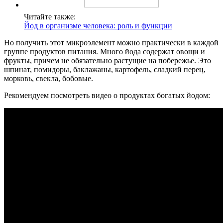
Читайте также:
Йод в организме человека: роль и функции
Но получить этот микроэлемент можно практически в каждой
группе продуктов питания. Много йода содержат овощи и
фрукты, причем не обязательно растущие на побережье. Это
шпинат, помидоры, баклажаны, картофель, сладкий перец,
морковь, свекла, бобовые.
Рекомендуем посмотреть видео о продуктах богатых йодом: