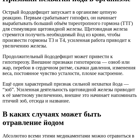
Острый йододефицит запускает в организме цепную
реакцию. Первым срабатывает гипофиз, он начинает
вырабатывать больший объём тиреотропного гормона (ТТГ)
для стимуляции щитовидной железы. Щитовидная железа
стремится получить необходимый йод из крови, чтобы
произвести гормоны Т3 и Т4, усиленная работа приводит к
увеличению железы.
Продолжительный йододефицит может привести к
гипотиреозу. Внешние признаки гипотиреоза — озноб или
жар, перебои в сердечном ритме, скачки давления, изменения
веса, постоянное чувство усталости, плохое настроение.
Ещё один характерный признак сильной нехватки йода —
“зоб”. Усиленная деятельность щитовидной железы приводит
к её заметному увеличению, внешне это начинает напоминать
птичий зоб, отсюда и название.
В каких случаях может быть
отравление йодом
Абсолютно всеми этими медикаментами можно отравиться в