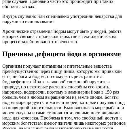
ряде случаев. Довольно часто это происходит при таких
обстоятельствах:
Внутрь случайно или специально употребили лекарства для
наружного использования
Хронические отравления йодом могут быть у людей, работа
которых связана с производством, где в технологическом
процессе задействовано это вещество.
Причины дефицита йода в организме
Организм получает витамины и питательные вещества
преимущественно через пищу, пища, которую мы привыкли
есть, не богата йодом, поэтому есть риск развития
йододефицита. Йод как таковой сложно обнаружить в
природе, но некоторые растения способны его копить,
например, водоросли, поэтому в ламинарии йода в 150 раз
больше, чем в любом выращенном на земле овоще. Богаты
йодом морепродукты и жители морей, которые получают йод
из подводной растительности. Выловленная в море рыба или
морепродукты и сами становятся хорошими поставщиками
йода для человека. Проблема в том, что свободный доступ к
морским богатствам имеют жители лишь некоторых регионов
России, да и для них рыба и морепродукты не являются