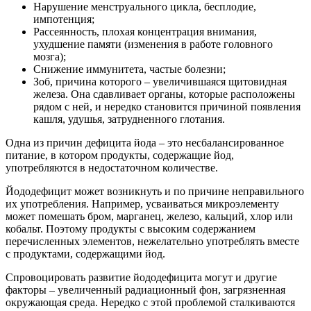
Нарушение менструального цикла, бесплодие,
импотенция;
Рассеянность, плохая концентрация внимания,
ухудшение памяти (изменения в работе головного
мозга);
Снижение иммунитета, частые болезни;
Зоб, причина которого – увеличившаяся щитовидная
железа. Она сдавливает органы, которые расположены
рядом с ней, и нередко становится причиной появления
кашля, удушья, затрудненного глотания.
Одна из причин дефицита йода – это несбалансированное
питание, в котором продукты, содержащие йод,
употребляются в недостаточном количестве.
Йододефицит может возникнуть и по причине неправильного
их употребления. Например, усваиваться микроэлементу
может помешать бром, марганец, железо, кальций, хлор или
кобальт. Поэтому продукты с высоким содержанием
перечисленных элементов, нежелательно употреблять вместе
с продуктами, содержащими йод.
Спровоцировать развитие йододефицита могут и другие
факторы – увеличенный радиационный фон, загрязненная
окружающая среда. Нередко с этой проблемой сталкиваются