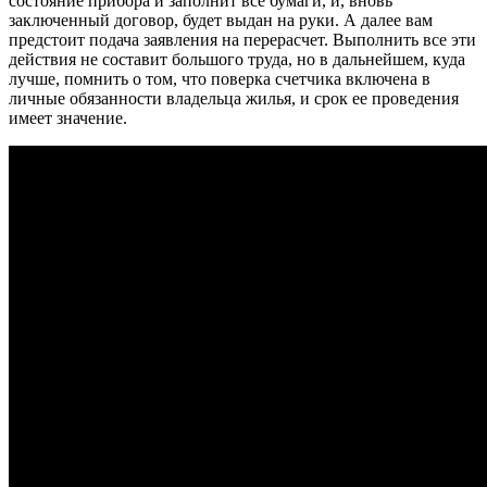
состояние прибора и заполнит все бумаги, и, вновь
заключенный договор, будет выдан на руки. А далее вам
предстоит подача заявления на перерасчет. Выполнить все эти
действия не составит большого труда, но в дальнейшем, куда
лучше, помнить о том, что поверка счетчика включена в
личные обязанности владельца жилья, и срок ее проведения
имеет значение.