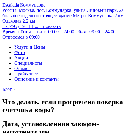
Escalada Коммунарка
Россия, Москва, пос. Коммунарка, улица Липовый парк, 2а,
большое отдельно стоящее здание
Метро:
Коммунарка
2 км
Ольховая
2.2 км
+7 (495) 191-13-...
– показать
Время работы: Пн-пт: 06:00—24:00; сб-вс: 09:00—24:00
Откроемся в 09:00
Услуги и Цены
Фото
Акции
Специалисты
Отзывы
Прайс-лист
Описание и контакты
Блог
›
Что делать, если просрочена поверка
счетчика воды?
Дата, установленная заводом-
изготовителем