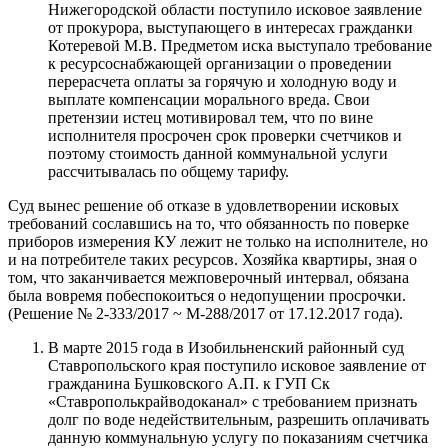
Нижегородской области поступило исковое заявление
от прокурора, выступающего в интересах гражданки
Котеревой М.В. Предметом иска выступало требование
к ресурсоснабжающей организации о проведении
перерасчета оплаты за горячую и холодную воду и
выплате компенсации морального вреда. Свои
претензии истец мотивировал тем, что по вине
исполнителя просрочен срок проверки счетчиков и
поэтому стоимость данной коммунальной услуги
рассчитывалась по общему тарифу.
Суд вынес решение об отказе в удовлетворении исковых
требований сославшись на то, что обязанность по поверке
приборов измерения КУ лежит не только на исполнителе, но
и на потребителе таких ресурсов. Хозяйка квартиры, зная о
том, что заканчивается межповерочный интервал, обязана
была вовремя побеспокоиться о недопущении просрочки.
(Решение № 2-333/2017 ~ М-288/2017 от 17.12.2017 года).
В марте 2015 года в Изобильненский районный суд
Ставропольского края поступило исковое заявление от
гражданина Бушковского А.П. к ГУП Ск
«Ставрополькрайводоканал» с требованием признать
долг по воде недействительным, разрешить оплачивать
данную коммунальную услугу по показаниям счетчика