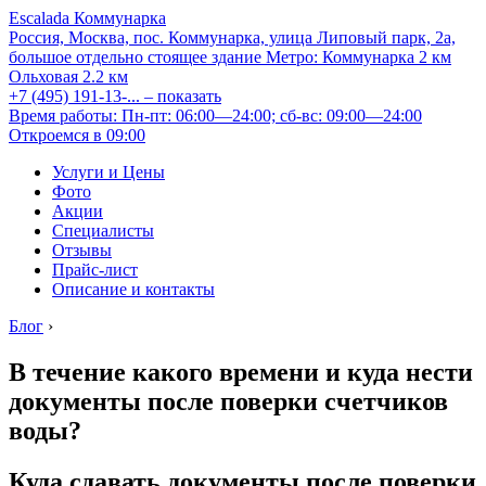
Escalada Коммунарка
Россия, Москва, пос. Коммунарка, улица Липовый парк, 2а,
большое отдельно стоящее здание
Метро:
Коммунарка
2 км
Ольховая
2.2 км
+7 (495) 191-13-...
– показать
Время работы: Пн-пт: 06:00—24:00; сб-вс: 09:00—24:00
Откроемся в 09:00
Услуги и Цены
Фото
Акции
Специалисты
Отзывы
Прайс-лист
Описание и контакты
Блог
›
В течение какого времени и куда нести
документы после поверки счетчиков
воды?
Куда сдавать документы после поверки