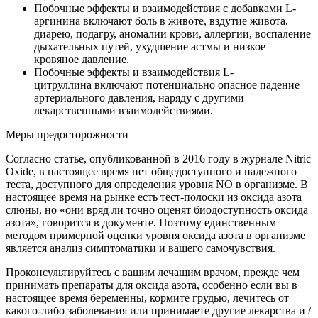
Побочные эффекты и взаимодействия с добавками L-
аргинина включают боль в животе, вздутие живота,
диарею, подагру, аномалии крови, аллергии, воспаление
дыхательных путей, ухудшение астмы и низкое
кровяное давление.
Побочные эффекты и взаимодействия L-
цитруллина включают потенциально опасное падение
артериального давления, наряду с другими
лекарственными взаимодействиями.
Меры предосторожности
Согласно статье, опубликованной в 2016 году в журнале Nitric
Oxide, в настоящее время нет общедоступного и надежного
теста, доступного для определения уровня NO в организме. В
настоящее время на рынке есть тест-полоски из оксида азота
слюны, но «они вряд ли точно оценят биодоступность оксида
азота», говорится в документе. Поэтому единственным
методом примерной оценки уровня оксида азота в организме
является анализ симптоматики и вашего самочувствия.
Проконсультируйтесь с вашим лечащим врачом, прежде чем
принимать препараты для оксида азота, особенно если вы в
настоящее время беременны, кормите грудью, лечитесь от
какого-либо заболевания или принимаете другие лекарства и /