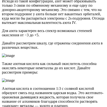
Исходя из такой конфигурации, азот может образовывать
только 3 связи по обменному механизму и еще одну по
донорно-акцепторному механизму. Это связано с тем, что на
втором подуровне у азота больше нет вакантных орбиталей,
куда могли бы распариться электроны с 2s-подуровня. Отсюда
вытекает максимальная валентность азота IV.
Для азота характерен весь спектр возможных степеней
окисления от −3 до +5.
Давайте рассмотрим шкалу, где отражены соединения азота в
различных веществах.
Также азотная кислота как сильный окислитель способна
окислять некоторые неметаллы до их кислот. Давайте
рассмотрим примеры:
Азотная кислота в соотношении 1:3 с соляной кислотой
образуют смесь под названием царская водка. Это желтовато-
оранжевая дымящаяся жидкость, которая получила свое
название от алхимиков благодаря способности растворять
«царские» металлы — золото и платину.