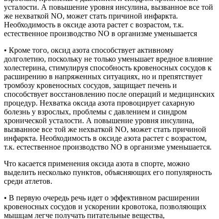
усталости. А повышение уровня инсулина, вызванное все той
же нехваткой NO, может стать причиной инфаркта.
Необходимость в оксиде азота растет с возрастом, т.к.
естественное производство NO в организме уменьшается
• Кроме того, оксид азота способствует активному
долголетию, поскольку не только уменьшает вредное влияние
холестерина, стимулируя способность кровеносных сосудов к
расширению в напряженных ситуациях, но и препятствует
тромбозу кровеносных сосудов, защищает печень и
способствует восстановлению после операций и медицинских
процедур. Нехватка оксида азота провоцирует сахарную
болезнь у взрослых, проблемы с давлением и синдром
хронической усталости. А повышение уровня инсулина,
вызванное все той же нехваткой NO, может стать причиной
инфаркта. Необходимость в оксиде азота растет с возрастом,
т.к. естественное производство NO в организме уменьшается.
Что касается применения оксида азота в спорте, можно
выделить несколько пунктов, объясняющих его популярность
среди атлетов.
• В первую очередь речь идет о эффективном расширении
кровеносных сосудов и ускорении кровотока, позволяющих
мышцам легче получать питательные вещества,