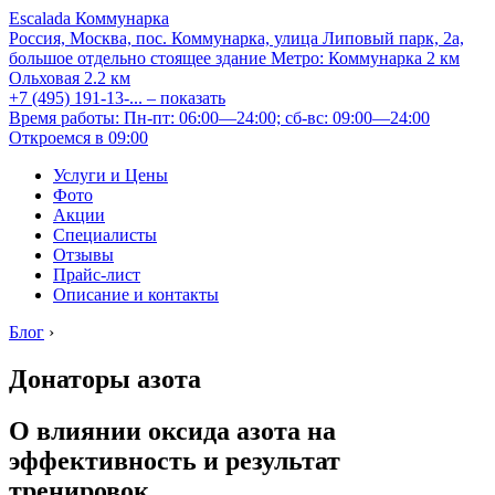
Escalada Коммунарка
Россия, Москва, пос. Коммунарка, улица Липовый парк, 2а,
большое отдельно стоящее здание
Метро:
Коммунарка
2 км
Ольховая
2.2 км
+7 (495) 191-13-...
– показать
Время работы: Пн-пт: 06:00—24:00; сб-вс: 09:00—24:00
Откроемся в 09:00
Услуги и Цены
Фото
Акции
Специалисты
Отзывы
Прайс-лист
Описание и контакты
Блог
›
Донаторы азота
О влиянии оксида азота на
эффективность и результат
тренировок