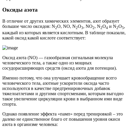
Оксиды азота
В отличие от других химических элементов, азот образует
большое число оксидов: N
O, NO, N
O
, NO
, N
O
и N
O
,
2
2
3
2
2
4
2
5
каждый из которых является кислотным. В таблице показали,
какой оксид какой кислоте соответствует:
Оксид азота (NO) — газообразная сигнальная молекула
человеческого тела, а также одно из мощных
сосудорасширяющих средств (оксид азота для потенции).
Именно потому, что она улучшает кровообращение всего
человеческого тела, азотные ускорители оксида часто
используются в качестве предтренировочных добавок
тяжелоатлетами и другими спортсменами, которым выгодно
такое увеличение циркуляции крови в выбранном ими виде
спорта.
Однако появление эффекта «памп» перед тренировкой – это
далеко не единственное благо от повышения уровня окиси
азота в организме человека: