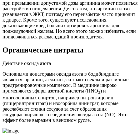
при превышении допустимой дозы аргинина может появиться
расстройство пищеварения. Дело в том, что аргинин плохо
усваивается в ЖКТ, поэтому его переизбыток часто приводит
к диарее. Кроме того, существуют исследования,
доказывающие вред больших дозировок аргинина для
поджелудочной железы. Но всего этого можно избежать, если
придерживаться рекомендаций производителя.
Органические нитраты
Действие оксида азота
Основными донаторами оксида азота в бодибилдинге
являются: аргинин, агматин ,экстракт свеклы и различные
предтренировочные комплексы. В медицине широко
применяются эфиры азотной кислоты (HNO
) и
3
многоосновных спиртов, например нитроглицерин
(глицерилтринитрат) и изосорбида динитрат, которые
расслабляют стенки сосудов за счет образования
сосудорасширяющего соединения оксида азота (NO). Этот
эффект более выражен в венозном русле.