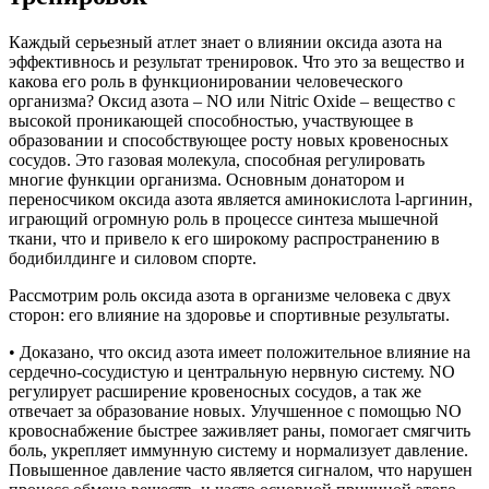
Каждый серьезный атлет знает о влиянии оксида азота на
эффективнось и результат тренировок. Что это за вещество и
какова его роль в функционировании человеческого
организма? Оксид азота – NO или Nitric Oxide – вещество с
высокой проникающей способностью, участвующее в
образовании и способствующее росту новых кровеносных
сосудов. Это газовая молекула, способная регулировать
многие функции организма. Основным донатором и
переносчиком оксида азота является аминокислота l-аргинин,
играющий огромную роль в процессе синтеза мышечной
ткани, что и привело к его широкому распространению в
бодибилдинге и силовом спорте.
Рассмотрим роль оксида азота в организме человека с двух
сторон: его влияние на здоровье и спортивные результаты.
• Доказано, что оксид азота имеет положительное влияние на
сердечно-сосудистую и центральную нервную систему. NO
регулирует расширение кровеносных сосудов, а так же
отвечает за образование новых. Улучшенное с помощью NO
кровоснабжение быстрее заживляет раны, помогает смягчить
боль, укрепляет иммунную систему и нормализует давление.
Повышенное давление часто является сигналом, что нарушен