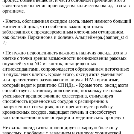
процесс обмена веществ, и часто основной причиной этого
является уменьшение производства количества оксида азота в
организме.
• Клетка, обогащенная оксидом азота, имеет намного больший
жизненный цикл, что особенно важно при таких
заболеваниях с преждевременным клеточным отмиранием,
как болезнь Паркинсона и болезнь Альцгеймера.{banner_st-d-
2}
• Не нужно недооценивать важность наличия оксида азота в
клетке с точки зрения возможности возникновения раковых
опухолей: уход NO из клеток, незащищенных
антиоксидантами, сопровождается образованием патогенных
и опухолевых клеток. Кроме этого, оксид азота уменьшает
или препятствует размножению вируса HIVв организме,
который ведет к развитию СПИДа. • Кроме того, оксид азота
способствует активному долголетию, поскольку не только
уменьшает вредное влияние холестерина, стимулируя
способность кровеносных сосудов к расширению в
напряженных ситуациях, но и препятствует тромбозу
кровеносных сосудов, защищает печень и способствует
восстановлению после операций и медицинских процедур
Нехватка оксида азота провоцирует сахарную болезнь у
взрослых, проблемы с давлением и синдром хронической