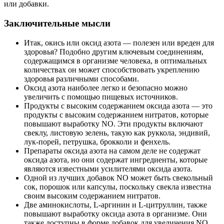
или добавки.
Заключительные мысли
Итак, окись или оксид азота — полезен или вреден для
здоровья? Подобно другим ключевым соединениям,
содержащимся в организме человека, в оптимальных
количествах он может способствовать укреплению
здоровья различными способами.
Оксид азота наиболее легко и безопасно можно
увеличить с помощью пищевых источников.
Продукты с высоким содержанием оксида азота — это
продукты с высоким содержанием нитратов, которые
повышают выработку NO. Эти продукты включают
свеклу, листовую зелень, такую ​​как руккола, эндивий,
лук-порей, петрушка, брокколи и фенхель.
Препараты оксида азота на самом деле не содержат
оксида азота, но они содержат ингредиенты, которые
являются известными усилителями оксида азота.
Одной из лучших добавок NO может быть свекольный
сок, порошок или капсулы, поскольку свекла известна
своим высоким содержанием нитратов.
Две аминокислоты, L-аргинин и L-цитруллин, также
повышают выработку оксида азота в организме. Они
также доступны в форме добавок для увеличения NO.