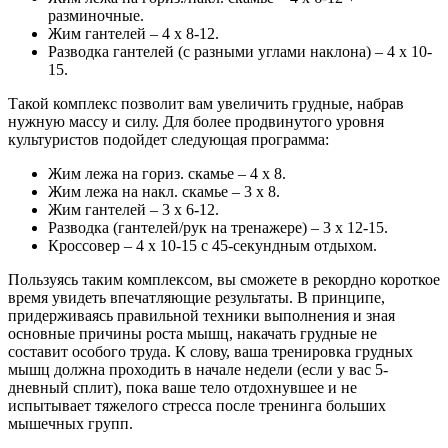
разминочные.
Жим гантелей – 4 х 8-12.
Разводка гантелей (с разными углами наклона) – 4 х 10-
15.
Такой комплекс позволит вам увеличить грудные, набрав
нужную массу и силу. Для более продвинутого уровня
культуристов подойдет следующая программа:
Жим лежа на гориз. скамье – 4 х 8.
Жим лежа на накл. скамье – 3 х 8.
Жим гантелей – 3 х 6-12.
Разводка (гантелей/рук на тренажере) – 3 х 12-15.
Кроссовер – 4 х 10-15 с 45-секундным отдыхом.
Пользуясь таким комплексом, вы сможете в рекордно короткое
время увидеть впечатляющие результаты. В принципе,
придерживаясь правильной техники выполнения и зная
основные причины роста мышц, накачать грудные не
составит особого труда. К слову, ваша тренировка грудных
мышц должна проходить в начале недели (если у вас 5-
дневный сплит), пока ваше тело отдохнувшее и не
испытывает тяжелого стресса после тренинга больших
мышечных групп.