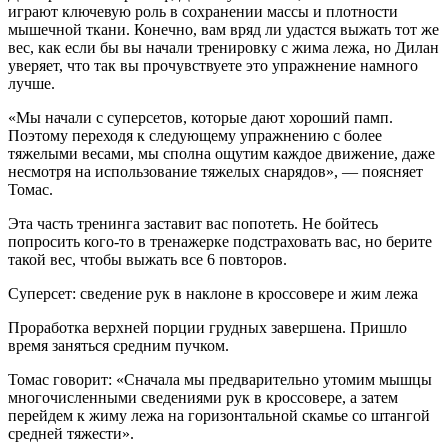
играют ключевую роль в сохранении массы и плотности
мышечной ткани. Конечно, вам вряд ли удастся выжать тот же
вес, как если бы вы начали тренировку с жима лежа, но Дилан
уверяет, что так вы прочувствуете это упражнение намного
лучше.
«Мы начали с суперсетов, которые дают хороший памп.
Поэтому переходя к следующему упражнению с более
тяжелыми весами, мы сполна ощутим каждое движение, даже
несмотря на использование тяжелых снарядов», — поясняет
Томас.
Эта часть тренинга заставит вас попотеть. Не бойтесь
попросить кого-то в тренажерке подстраховать вас, но берите
такой вес, чтобы выжать все 6 повторов.
Суперсет: сведение рук в наклоне в кроссовере и жим лежа
Проработка верхней порции грудных завершена. Пришло
время заняться средним пучком.
Томас говорит: «Сначала мы предварительно утомим мышцы
многочисленными сведениями рук в кроссовере, а затем
перейдем к жиму лежа на горизонтальной скамье со штангой
средней тяжести».