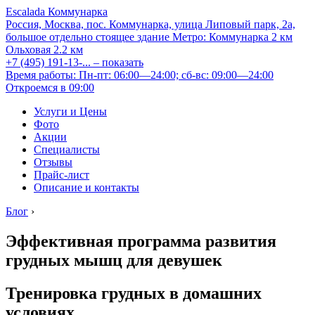
Escalada Коммунарка
Россия, Москва, пос. Коммунарка, улица Липовый парк, 2а,
большое отдельно стоящее здание
Метро:
Коммунарка
2 км
Ольховая
2.2 км
+7 (495) 191-13-...
– показать
Время работы: Пн-пт: 06:00—24:00; сб-вс: 09:00—24:00
Откроемся в 09:00
Услуги и Цены
Фото
Акции
Специалисты
Отзывы
Прайс-лист
Описание и контакты
Блог
›
Эффективная программа развития
грудных мышц для девушек
Тренировка грудных в домашних
условиях