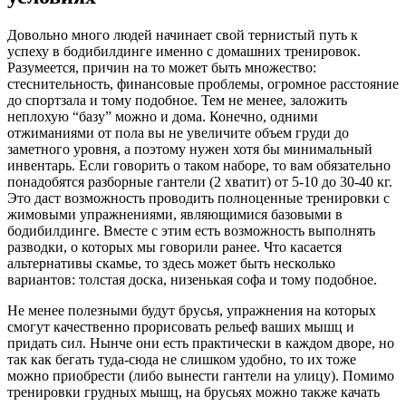
Довольно много людей начинает свой тернистый путь к
успеху в бодибилдинге именно с домашних тренировок.
Разумеется, причин на то может быть множество:
стеснительность, финансовые проблемы, огромное расстояние
до спортзала и тому подобное. Тем не менее, заложить
неплохую “базу” можно и дома. Конечно, одними
отжиманиями от пола вы не увеличите объем груди до
заметного уровня, а поэтому нужен хотя бы минимальный
инвентарь. Если говорить о таком наборе, то вам обязательно
понадобятся разборные гантели (2 хватит) от 5-10 до 30-40 кг.
Это даст возможность проводить полноценные тренировки с
жимовыми упражнениями, являющимися базовыми в
бодибилдинге. Вместе с этим есть возможность выполнять
разводки, о которых мы говорили ранее. Что касается
альтернативы скамье, то здесь может быть несколько
вариантов: толстая доска, низенькая софа и тому подобное.
Не менее полезными будут брусья, упражнения на которых
смогут качественно прорисовать рельеф ваших мышц и
придать сил. Нынче они есть практически в каждом дворе, но
так как бегать туда-сюда не слишком удобно, то их тоже
можно приобрести (либо вынести гантели на улицу). Помимо
тренировки грудных мышц, на брусьях можно также качать