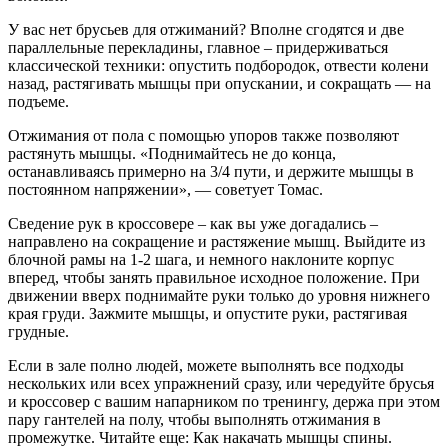
У вас нет брусьев для отжиманий? Вполне сгодятся и две
параллельные перекладины, главное – придерживаться
классической техники: опустить подбородок, отвести колени
назад, растягивать мышцы при опускании, и сокращать — на
подъеме.
Отжимания от пола с помощью упоров также позволяют
растянуть мышцы. «Поднимайтесь не до конца,
останавливаясь примерно на 3/4 пути, и держите мышцы в
постоянном напряжении», — советует Томас.
Сведение рук в кроссовере – как вы уже догадались –
направлено на сокращение и растяжение мышц. Выйдите из
блочной рамы на 1-2 шага, и немного наклоните корпус
вперед, чтобы занять правильное исходное положение. При
движении вверх поднимайте руки только до уровня нижнего
края груди. Зажмите мышцы, и опустите руки, растягивая
грудные.
Если в зале полно людей, можете выполнять все подходы
нескольких или всех упражнений сразу, или чередуйте брусья
и кроссовер с вашим напарником по тренингу, держа при этом
пару гантелей на полу, чтобы выполнять отжимания в
промежутке. Читайте еще: Как накачать мышцы спины.