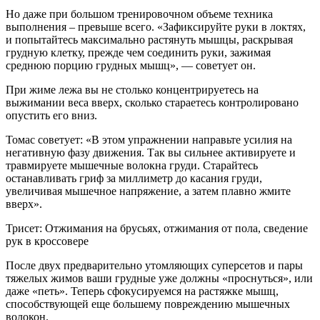
Но даже при большом тренировочном объеме техника
выполнения – превыше всего. «Зафиксируйте руки в локтях,
и попытайтесь максимально растянуть мышцы, раскрывая
грудную клетку, прежде чем соединить руки, зажимая
среднюю порцию грудных мышц», — советует он.
При жиме лежа вы не столько концентрируетесь на
выжимании веса вверх, сколько стараетесь контролировано
опустить его вниз.
Томас советует: «В этом упражнении направьте усилия на
негативную фазу движения. Так вы сильнее активируете и
травмируете мышечные волокна груди. Старайтесь
останавливать гриф за миллиметр до касания груди,
увеличивая мышечное напряжение, а затем плавно жмите
вверх».
Трисет: Отжимания на брусьях, отжимания от пола, сведение
рук в кроссовере
После двух предварительно утомляющих суперсетов и пары
тяжелых жимов ваши грудные уже должны «проснуться», или
даже «петь». Теперь сфокусируемся на растяжке мышц,
способствующей еще большему повреждению мышечных
волокон.