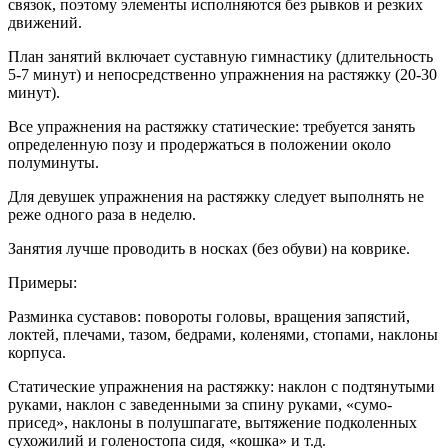
связок, поэтому элементы исполняются без рывков и резких
движений.
План занятий включает суставную гимнастику (длительность
5-7 минут) и непосредственно упражнения на растяжку (20-30
минут).
Все упражнения на растяжку статические: требуется занять
определенную позу и продержаться в положении около
полуминуты.
Для девушек упражнения на растяжку следует выполнять не
реже одного раза в неделю.
Занятия лучше проводить в носках (без обуви) на коврике.
Примеры:
Разминка суставов: повороты головы, вращения запястий,
локтей, плечами, тазом, бедрами, коленями, стопами, наклоны
корпуса.
Статические упражнения на растяжку: наклон с подтянутыми
руками, наклон с заведенными за спину руками, «сумо-
присед», наклоны в полушпагате, вытяжение подколенных
сухожилий и голеностопа сидя, «кошка» и т.д.