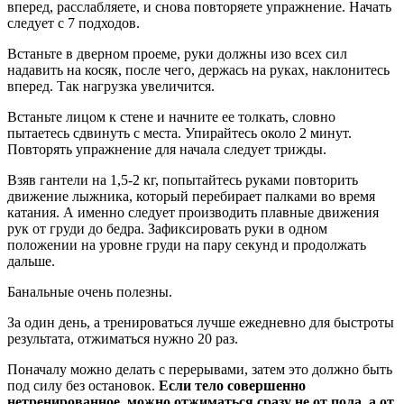
вперед, расслабляете, и снова повторяете упражнение. Начать
следует с 7 подходов.
Встаньте в дверном проеме, руки должны изо всех сил
надавить на косяк, после чего, держась на руках, наклонитесь
вперед. Так нагрузка увеличится.
Встаньте лицом к стене и начните ее толкать, словно
пытаетесь сдвинуть с места. Упирайтесь около 2 минут.
Повторять упражнение для начала следует трижды.
Взяв гантели на 1,5-2 кг, попытайтесь руками повторить
движение лыжника, который перебирает палками во время
катания. А именно следует производить плавные движения
рук от груди до бедра. Зафиксировать руки в одном
положении на уровне груди на пару секунд и продолжать
дальше.
Банальные очень полезны.
За один день, а тренироваться лучше ежедневно для быстроты
результата, отжиматься нужно 20 раз.
Поначалу можно делать с перерывами, затем это должно быть
под силу без остановок.
Если тело совершенно
нетренированное, можно отжиматься сразу не от пола, а от