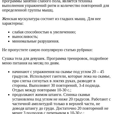
программы занятий слабого пола, является техника
выполнения упражнений ритм и количество повторений для
определенной группы мышц.
Женская мускулатура состоит из гладких мышц. Для нее
характерны:
слабая способностью к увеличению;
выносливость;
минимальные разрушения.
Не пропустите самую популярную статью рубрики:
Сушка тела для девушек. Программа тренировок, подробное
меню питания на месяц по дням.
начинают с упражнения на скамье под углом 20 – 45
градусов. Используют гантели, которые лежа на скамье,
при слегка согнутых в локтях руках, разводят в
стороны. Выполняют 30 повторений, 3-4 подхода.
Отдых между повторами 10-30 с.;
продолжают жимом штанги. Спинка скамьи
установлена под углом не ниже 20 градусов. Работают с
частичной амплитудой только в верхней части, не
доводя штангу до груди. Достаточно 20 повторений не
менее 3 подходов с перерывом в 10-30 с.;