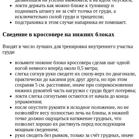
локти держать как можно ближе к туловищу и
поднимать штангу не за счёт толчка от груди, а
исключительно силой груди и трицепсов;
подстраховка в этом случае напарника не помешает.
Сведение в кроссовере на нижних блоках
Входят в число лучших для тренировки внутреннего участка
груди
возьмите нижние блоки кроссовера сделав шаг одной
ногой немного вперёд около 0,5 метра;
слегка согнув руки сведите их снизу-верх по диагонали,
практически до касания рук друг друга, но при этом
сохраняя 5 см. расстояние, иначе при соприкосновении
нижних рукоятей часть нагрузки с груди будет потеряна;
локти слегка согнутыми остаются от начала до конца
упражнения;
после опустите рукояти в исходное положение, но не
позволяйте весу полностью лечь на блины, в нижней
точке должно ощущаться натяжение грудных, что
позволит хорошо их растянуть перед последующим
мощным сведением;
руки сводить без рывков, только за счёт грудных, иначе