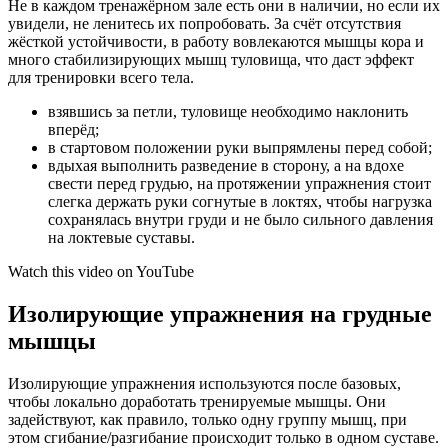
Не в каждом тренажёрном зале есть они в наличии, но если их
увидели, не ленитесь их попробовать. За счёт отсутствия
жёсткой устойчивости, в работу вовлекаются мышцы кора и
много стабилизирующих мышц туловища, что даст эффект
для тренировки всего тела.
взявшись за петли, туловище необходимо наклонить
вперёд;
в стартовом положении руки выпрямлены перед собой;
вдыхая выполнить разведение в сторону, а на вдохе
свести перед грудью, на протяжении упражнения стоит
слегка держать руки согнутые в локтях, чтобы нагрузка
сохранялась внутри груди и не было сильного давления
на локтевые суставы.
Watch this video on YouTube
Изолирующие упражнения на грудные
мышцы
Изолирующие упражнения используются после базовых,
чтобы локально доработать тренируемые мышцы. Они
задействуют, как правило, только одну группу мышц, при
этом сгибание/разгибание происходит только в одном суставе.