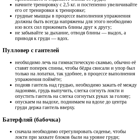
начните тренировку с 2,5 кг. и постепенно увеличивайте
его от тренировки к тренировке;
грудные мышцы в процессе выполнения упражнения
должны быть всегда напряжены для этого необходимо
изо всех сил прижимать блины друг к другу;
не забывайте за дыхание, отводя блины — выдох, а
приводя к груди — вдох.
Пулловер с гантелей
необходимо лечь на гимнастическую скамью, обычно её
ставят поперек спины, чтобы бёдра свисали и упор был
только на лопатки, так удобнее, в процессе выполнения
упражнения поймёте;
подняв гантель над грудью, необходимо зажать её между
ладонями, грудь выпучить, слегка согнуть локти и
опустить гантель на слегка согнутых руках за голову;
опускаем на выдохе, поднимаем на вдохе до центра
груди держа гантель вверху.
Батерфляй (бабочка)
сначала необходимо отрегулировать сиденье, чтобы
локти при захвате блоков были на уровне груди;