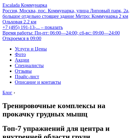
Escalada Коммунарка
Россия, Москва, пос. Коммунарка, улица Липовый парк, 2а,
большое отдельно стоящее здание
Метро:
Коммунарка
2 км
Ольховая
2.2 км
+7 (495) 191-13-...
– показать
Время работы: Пн-пт: 06:00—24:00; сб-вс: 09:00—24:00
Откроемся в 09:00
Услуги и Цены
Фото
Акции
Специалисты
Отзывы
Прайс-лист
Описание и контакты
Блог
›
Тренировочные комплексы на
прокачку грудных мышц
Топ-7 упражнений для центра и
внутренней области груди