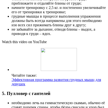
приближаете и отдаляйте блины от груди;
начните тренировку с 2,5 кг. и постепенно увеличивайте
его от тренировки к тренировке;
грудные мышцы в процессе выполнения упражнения
должны быть всегда напряжены для этого необходимо
изо всех сил прижимать блины друг к другу;
не забывайте за дыхание, отводя блины – выдох, а
приводя к груди – вдох.
Watch this video on YouTube
Читайте также:
Эффективная программа развития грудных мышц для
девушек
5. Пулловер с гантелей
необходимо лечь на гимнастическую скамью, обычно её
ставят поперек спины, чтобы бёдра свисали и упор был