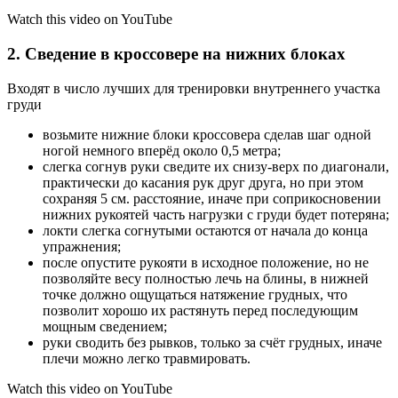
Watch this video on YouTube
2. Сведение в кроссовере на нижних блоках
Входят в число лучших для тренировки внутреннего участка
груди
возьмите нижние блоки кроссовера сделав шаг одной
ногой немного вперёд около 0,5 метра;
слегка согнув руки сведите их снизу-верх по диагонали,
практически до касания рук друг друга, но при этом
сохраняя 5 см. расстояние, иначе при соприкосновении
нижних рукоятей часть нагрузки с груди будет потеряна;
локти слегка согнутыми остаются от начала до конца
упражнения;
после опустите рукояти в исходное положение, но не
позволяйте весу полностью лечь на блины, в нижней
точке должно ощущаться натяжение грудных, что
позволит хорошо их растянуть перед последующим
мощным сведением;
руки сводить без рывков, только за счёт грудных, иначе
плечи можно легко травмировать.
Watch this video on YouTube