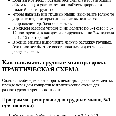
Если вы новичок, постарайтесь сначала набрать общий
объем мышц, а уже потом занимайтесь прорисовкой
нижней части грудных.
Чтобы накачать низ грудных мышц, выбирайте только те
упражнения, в которых движение выполняется в
направлении «рабочих» волокон.
В каждом базовом упражнении делайте по 3-4 сета на 8-
12 повторений, в каждом изолирующем – по 3-4 подхода
на 12-15 повторений.
В конце занятия выполняйте легкую растяжку грудных.
Это поможет быстрее восстановиться и даст толчок к
росту волокон.
Как накачать грудные мышцы дома.
ПРАКТИЧЕСКАЯ СХЕМА
Сначала необходимо обговорить некоторые рабочие моменты,
прежде чем я дам конкретные практические схемы для
разного уровня тренированности.
Программа тренировок для грудных мышц №1
(для новичка)
Жим гантелей лёжа: 2 разминочных + 3-4 х 6-12