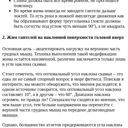
Спина должна быть всё время ровной, не прогибайте
поясницу.
Во время жима никогда не заводите гантели дальше
локтей. То есть руки в нижней амплитуде движения как
бы образовывают форму треугольника (локти должны
быть согнуты под углом чуть меньше 90°), а не квадрата.
2. Жим гантелей на наклонной поверхности головой вверх
Основная цель – акцентировать нагрузку на верхнюю часть
грудных мышц. Техника выполнения такой модификации
жима остаётся неизменной, различие заключается только лишь
в угле наклона скамьи.
Стоит отметить, что оптимальный угол наклона скамьи – это
едва ли не самый спорный вопрос в мире фитнеса. Поискав в
интернете, вы можете обнаружить, что мнения расходятся: в
одном источнике говорится, что оптимальный угол наклона
составляет 10°, а в другом – что 60°. Диапазон наклона
огромен, не правда ли? Специалисты сходятся во мнении, что
чем выше угол, тем больше напряжения вы перенесёте с
верхней части грудных мышц на передние дельтовидные
мышцы.
Однако, большинство атлетов придерживаются угла наклона