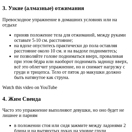
3. Узкие (алмазные) отжимания
Превосходное упражнение в домашних условиях или на
отдыхе
приняв положение тела для отжиманий, между руками
оставьте 5-10 см. расстояние;
на вдохе опуститесь практически до пола оставляя
расстояние около 10 см. и на выдохе поднимитесь;
не позволяйте голове подниматься вверх, проваливая
при этом бёдра или наоборот поднимать задницу вверх,
всё это облегчит упражнение, но и снимает нагрузку с
груди и трицепса. Тело от пяток до макушки должно
быть натянутое как струна.
Watch this video on YouTube
4. Жим Свенда
Часто это упражнение выполняют девушки, но оно будет не
лишнее и парням
в положении стоя или сидя зажмите между ладонями 2
блина и на вытянутых руках на уровне груди