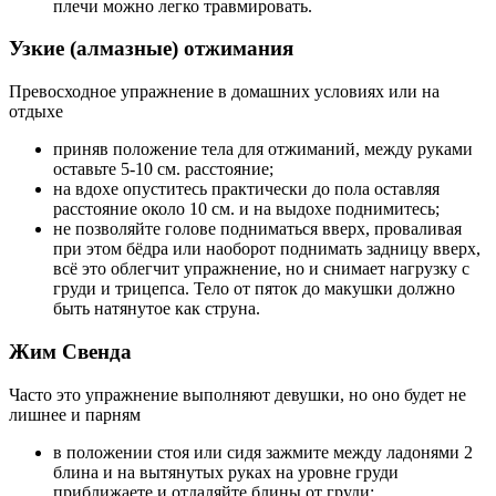
плечи можно легко травмировать.
Узкие (алмазные) отжимания
Превосходное упражнение в домашних условиях или на
отдыхе
приняв положение тела для отжиманий, между руками
оставьте 5-10 см. расстояние;
на вдохе опуститесь практически до пола оставляя
расстояние около 10 см. и на выдохе поднимитесь;
не позволяйте голове подниматься вверх, проваливая
при этом бёдра или наоборот поднимать задницу вверх,
всё это облегчит упражнение, но и снимает нагрузку с
груди и трицепса. Тело от пяток до макушки должно
быть натянутое как струна.
Жим Свенда
Часто это упражнение выполняют девушки, но оно будет не
лишнее и парням
в положении стоя или сидя зажмите между ладонями 2
блина и на вытянутых руках на уровне груди
приближаете и отдаляйте блины от груди;