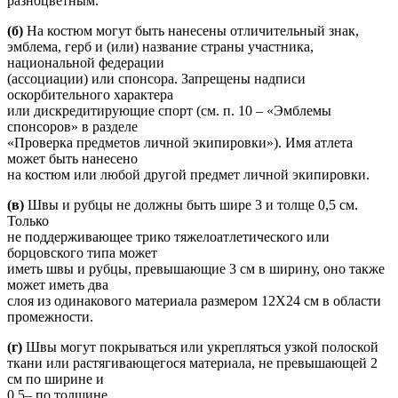
разноцветным.
(б)
На костюм могут быть нанесены отличительный знак,
эмблема, герб и (или) название страны участника,
национальной федерации
(ассоциации) или спонсора. Запрещены надписи
оскорбительного характера
или дискредитирующие спорт (см. п. 10 – «Эмблемы
спонсоров» в разделе
«Проверка предметов личной экипировки»). Имя атлета
может быть нанесено
на костюм или любой другой предмет личной экипировки.
(в)
Швы и рубцы не должны быть шире 3 и толще 0,5 см.
Только
не поддерживающее трико тяжелоатлетического или
борцовского типа может
иметь швы и рубцы, превышающие 3 см в ширину, оно также
может иметь два
слоя из одинакового материала размером 12Х24 см в области
промежности.
(г)
Швы могут покрываться или укрепляться узкой полоской
ткани или растягивающегося материала, не превышающей 2
см по ширине и
0,5– по толщине.