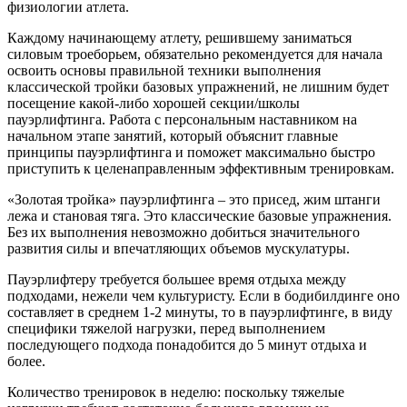
физиологии атлета.
Каждому начинающему атлету, решившему заниматься
силовым троеборьем, обязательно рекомендуется для начала
освоить основы правильной техники выполнения
классической тройки базовых упражнений, не лишним будет
посещение какой-либо хорошей секции/школы
пауэрлифтинга. Работа с персональным наставником на
начальном этапе занятий, который объяснит главные
принципы пауэрлифтинга и поможет максимально быстро
приступить к целенаправленным эффективным тренировкам.
«Золотая тройка» пауэрлифтинга – это присед, жим штанги
лежа и становая тяга. Это классические базовые упражнения.
Без их выполнения невозможно добиться значительного
развития силы и впечатляющих объемов мускулатуры.
Пауэрлифтеру требуется большее время отдыха между
подходами, нежели чем культуристу. Если в бодибилдинге оно
составляет в среднем 1-2 минуты, то в пауэрлифтинге, в виду
специфики тяжелой нагрузки, перед выполнением
последующего подхода понадобится до 5 минут отдыха и
более.
Количество тренировок в неделю: поскольку тяжелые