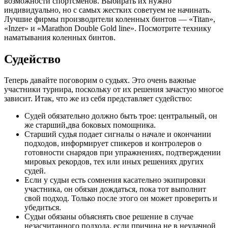
возможности спортсменов. Выбирать их нужно
индивидуально, но с самых жестких советуем не начинать.
Лучшие фирмы производители коленных бинтов — «Titan»,
«Inzer» и «Marathon Double Gold line». Посмотрите технику
наматывания коленных бинтов.
Судейство
Теперь давайте поговорим о судьях. Это очень важные
участники турнира, поскольку от их решения зачастую многое
зависит. Итак, что же из себя представляет судейство:
Судей обязательно должно быть трое: центральный, он
же старший,два боковых помощника.
Старший судья подает сигналы о начале и окончании
подходов, информирует спикеров и контролеров о
готовности снарядов при упражнениях, подтверждении
мировых рекордов, тех или иных решениях других
судей.
Если у судьи есть сомнения касательно экипировки
участника, он обязан дождаться, пока тот выполнит
свой подход. Только после этого он может проверить и
убедиться.
Судьи обязаны объяснять свое решение в случае
незасчитанного подхода, если причина не в неудачной