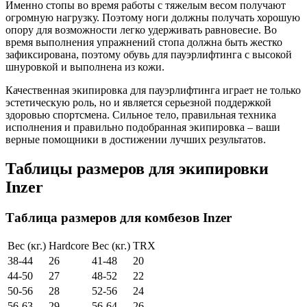
Именно стопы во время работы с тяжелым весом получают
огромную нагрузку. Поэтому ноги должны получать хорошую
опору для возможности легко удерживать равновесие. Во
время выполнения упражнений стопа должна быть жестко
зафиксирована, поэтому обувь для пауэрлифтинга с высокой
шнуровкой и выполнена из кожи.
Качественная экипировка для пауэрлифтинга играет не только
эстетическую роль, но и является серьезной поддержкой
здоровью спортсмена. Сильное тело, правильная техника
исполнения и правильно подобранная экипировка – ваши
верные помощники в достижении лучших результатов.
Таблицы размеров для экипировки
Inzer
Таблица размеров для комбезов Inzer
Вес (кг.)
Hardcore
Вес (кг.)
TRX
38-44
26
41-48
20
44-50
27
48-52
22
50-56
28
52-56
24
56-63
29
56-64
26