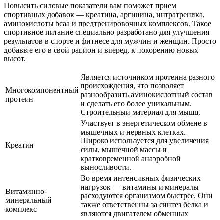
Повысить силовые показатели вам поможет прием
спортивных добавок — креатина, аргинина, интратреника,
аминокислоты bcaa и предтренировочных комплексов. Такое
спортивное питание специально разработано для улучшения
результатов в спорте и фитнесе для мужчин и женщин. Просто
добавьте его в свой рацион и вперед, к покорению новых
высот.
Является источником протеина разного
происхождения, что позволяет
Многокомпонентный
разнообразить аминокислотный состав
протеин
и сделать его более уникальным.
Строительный материал для мышц.
Участвует в энергетическом обмене в
мышечных и нервных клетках.
Широко используется для увеличения
Креатин
силы, мышечной массы и
кратковременной анаэробной
выносливости.
Во время интенсивных физических
нагрузок — витамины и минералы
Витаминно-
расходуются организмом быстрее. Они
минеральный
также ответственны за синтез белка и
комплекс
являются двигателем обменных