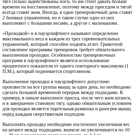
тяге сильно задействованы ноги, то им стоит давать больше
времени на восстановление, поэтому между приседом и тягой
всегда ставят жим. Иногда, в один тренировочный день ставят
2 базовых упражнения, но в таком случае одно из них
выполняют с большими весами, а другое с маленькими.
«Проходкой» в в пауэрлифтинге называют определение
максимального веса в каждом из трех соревновательных
упражнений, который способен поднять атлет. Грамотной
составление программы тренировок требует обязательного
выполнения проходки. Особенностью тренировочных
программ в пауэрлифтинге является использование
процентного показателя от одного повторного максимума (1
П.М.), который поднимается спортсменом.
Выполнение проходки в пауэрлифтинге допустимо
произвести на все группы мышц за один день, но необходимо
сделать большой временной перерыв между подходами. К
примеру, в начале выполните присед, после чего жим штанги,
и в завершение становую тягу, однако обязательным условием
для проходки является тщательная разминка и разогрев мышц
перед каждым сверхтяжелым подходом.
Выполнять проходку необходимо постепенно увеличивая вес
на штанге между подходами, вначеле он увеличивается по 10