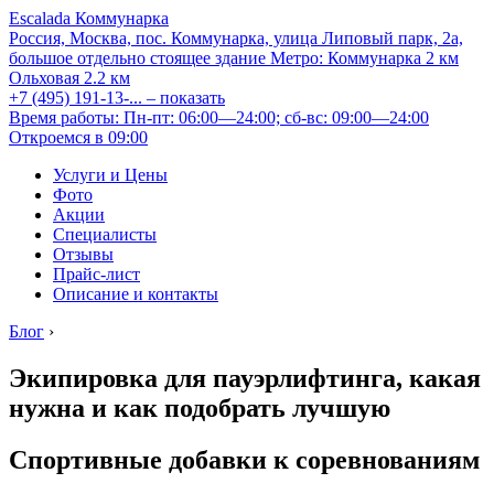
Escalada Коммунарка
Россия, Москва, пос. Коммунарка, улица Липовый парк, 2а,
большое отдельно стоящее здание
Метро:
Коммунарка
2 км
Ольховая
2.2 км
+7 (495) 191-13-...
– показать
Время работы: Пн-пт: 06:00—24:00; сб-вс: 09:00—24:00
Откроемся в 09:00
Услуги и Цены
Фото
Акции
Специалисты
Отзывы
Прайс-лист
Описание и контакты
Блог
›
Экипировка для пауэрлифтинга, какая
нужна и как подобрать лучшую
Спортивные добавки к соревнованиям