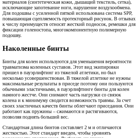
материалов (синтетическая кожи, дышащий текстиль, сетка),
исключающие запотевание ноги, нарушение воздухообмена.
Для подошвы с усиленной пяткой использована система SPP,
повышающая сцепляемость протекторный рисунок. В отзывах
к числу преимуществ относят жесткий подносок, ремешки для
фиксации голеностопа, многокомпонентную полимерную
подошву.
Наколенные бинты
Бинты для колен используются для уменьшения вероятности
травматизма коленных суставов. Этот вид экипировки
пришел в пауэрлифтинг из тяжелой атлетики, но был
несколько усовершенствован. В тяжелой атлетике не нужны
максимальные результаты в приседе поэтому они пользуются
обычными эластичными, в пауэрлифтинге бинты для колен
намного жестче. Они снимают часть нагрузки со связок
колена и к минимуму сводится возможность травмы. За счет
своих эластичных качеств бинты облегчают приседания. Они
работают как пружины – сжимаются и растягиваются,
позволяя поднять больший вес.
Стандартная длина бинтов составляет 2 м и отличаются
жесткостью. Этот стандарт введен, чтобы уровнять