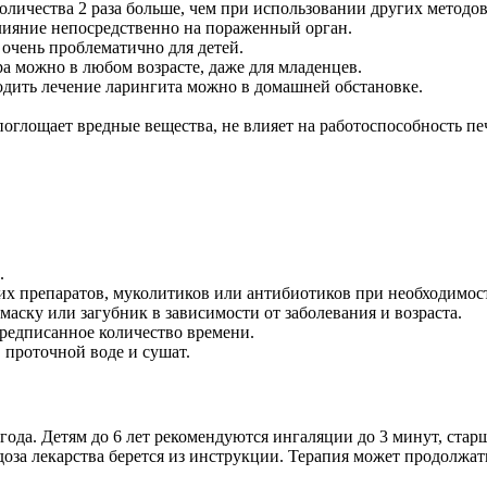
оличества 2 раза больше, чем при использовании других методо
лияние непосредственно на пораженный орган.
 очень проблематично для детей.
а можно в любом возрасте, даже для младенцев.
одить лечение ларингита можно в домашней обстановке.
поглощает вредные вещества, не влияет на работоспособность пе
.
х препаратов, муколитиков или антибиотиков при необходимос
маску или загубник в зависимости от заболевания и возраста.
редписанное количество времени.
 проточной воде и сушат.
да. Детям до 6 лет рекомендуются ингаляции до 3 минут, старш
доза лекарства берется из инструкции. Терапия может продолжать