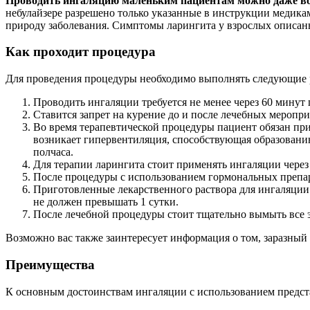
Проводить ингаляцию маленьким пациентам можно даже во
небулайзере разрешено только указанные в инструкции медикам
природу заболевания. Симптомы ларингита у взрослых описаны
Как проходит процедура
Для проведения процедуры необходимо выполнять следующие 
Проводить ингаляции требуется не менее через 60 минут 
Ставится запрет на курение до и после лечебных меропри
Во время терапевтической процедуры пациент обязан прин
возникает гипервентиляция, способствующая образовани
полчаса.
Для терапии ларингита стоит применять ингаляции через
После процедуры с использованием гормональных препар
Приготовленные лекарственного раствора для ингаляции 
не должен превышать 1 сутки.
После лечебной процедуры стоит тщательно вымыть все 
Возможно вас также заинтересует информация о том, заразный 
Преимущества
К основным достоинствам ингаляции с использованием предс