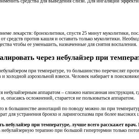
применить средства для выведения слизи. Для ингаляций эффек
иеме лекарств: бронхолитики, спустя 25 минут муколитики, пос
от средств против кашля и оставить только муколитики. Необхо
ества чтобы ее уменьшить, назначенные для снятия воспаления.
алировать через небулайзер при темпера
 небулайзером при температуре, то большинство перечислят про
 и холодной аэрозольной взвеси. Человек набирает в поисковике
ься небулайзерным аппаратом – сложно написанная инструкция, г
и, опасаясь осложнений, старается не пользоваться аппаратом.
то в большинстве аннотаций по поводу можно ли при температуре
арат для устранения бронхо и ларингоспазма при более высоких
ть небулайзер при температуре, лучше всего расскажет врач.
 небулайзерную терапию при большой гипертермии только потому