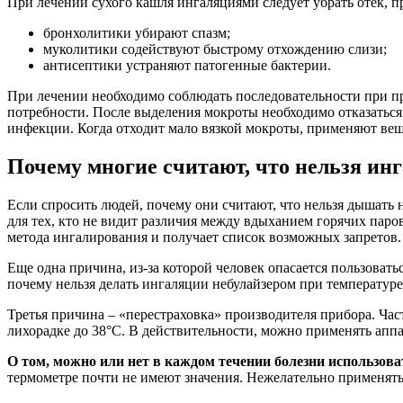
При лечении сухого кашля ингаляциями следует убрать отек, 
бронхолитики убирают спазм;
муколитики содействуют быстрому отхождению слизи;
антисептики устраняют патогенные бактерии.
При лечении необходимо соблюдать последовательности при пр
потребности. После выделения мокроты необходимо отказаться 
инфекции. Когда отходит мало вязкой мокроты, применяют вещ
Почему многие считают, что нельзя инг
Если спросить людей, почему они считают, что нельзя дышать
для тех, кто не видит различия между вдыханием горячих паров
метода ингалирования и получает список возможных запретов.
Еще одна причина, из-за которой человек опасается пользоват
почему нельзя делать ингаляции небулайзером при температуре 
Третья причина – «перестраховка» производителя прибора. Час
лихорадке до 38°С. В действительности, можно применять апп
О том, можно или нет в каждом течении болезни использова
термометре почти не имеют значения. Нежелательно применять