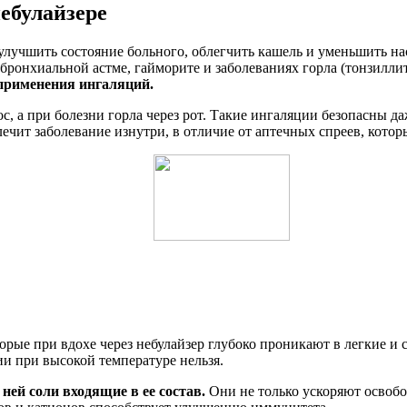
ебулайзере
улучшить состояние больного, облегчить кашель и уменьшить н
 бронхиальной астме, гайморите и заболеваниях горла (тонзилли
 применения ингаляций.
 а при болезни горла через рот. Такие ингаляции безопасны даже
лечит заболевание изнутри, в отличие от аптечных спреев, котор
орые при вдохе через небулайзер глубоко проникают в легкие и
и при высокой температуре нельзя.
ей соли входящие в ее состав.
Они не только ускоряют освобо