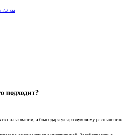
я
2.2 км
о подходит?
в использовании, а благодаря ультразвуковому распылению