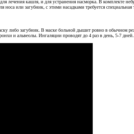
ля лечения кашля, и для устранения насморка. В комплекте небу
для носа или загубник, с этими насадками требуется специальна
ску либо загубник. В маске больной дышит ровно в обычном реж
онхи и альвеолы. Ингаляции проводят до 4 раз в день, 5-7 дней.