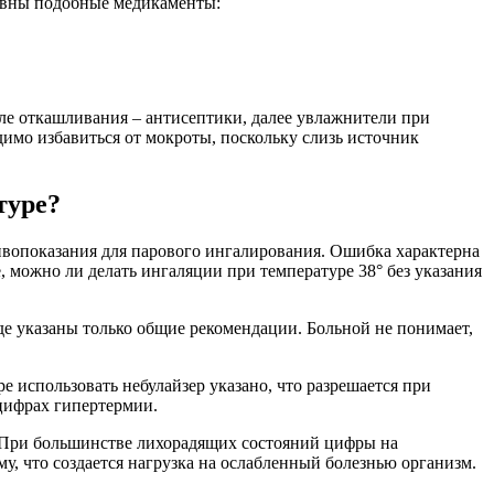
тивны подобные медикаменты:
ле откашливания – антисептики, далее увлажнители при
димо избавиться от мокроты, поскольку слизь источник
туре?
тивопоказания для парового ингалирования. Ошибка характерна
, можно ли делать ингаляции при температуре 38° без указания
де указаны только общие рекомендации. Больной не понимает,
 использовать небулайзер указано, что разрешается при
 цифрах гипертермии.
При большинстве лихорадящих состояний цифры на
, что создается нагрузка на ослабленный болезнью организм.