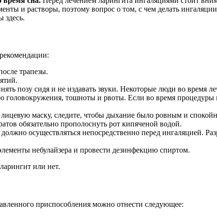
 время сна.
Перед лечением ларингита ингаляциями стоит внима
енты и растворы, поэтому вопрос о том, с чем делать ингаляции
 здесь.
рекомендации:
после трапезы.
ятий.
ять позу сидя и не издавать звуки. Некоторые люди во время леч
ю головокружения, тошноты и рвоты. Если во время процедуры 
 лицевую маску, следите, чтобы дыхание было ровным и спокой
атов обязательно прополоснуть рот кипяченой водой.
должно осуществляться непосредственно перед ингаляцией. Разр
элементы небулайзера и провести дезинфекцию спиртом.
ларингит или нет.
тавленного приспособления можно отнести следующее: