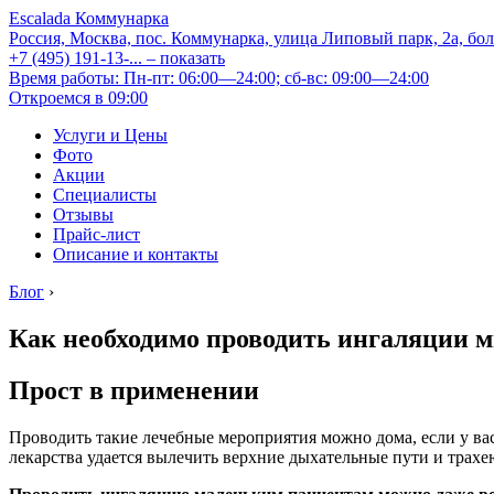
Escalada Коммунарка
Россия, Москва, пос. Коммунарка, улица Липовый парк, 2а, бо
+7 (495) 191-13-...
– показать
Время работы: Пн-пт: 06:00—24:00; сб-вс: 09:00—24:00
Откроемся в 09:00
Услуги и Цены
Фото
Акции
Специалисты
Отзывы
Прайс-лист
Описание и контакты
Блог
›
Как необходимо проводить ингаляции м
Прост в применении
Проводить такие лечебные мероприятия можно дома, если у вас
лекарства удается вылечить верхние дыхательные пути и трахе