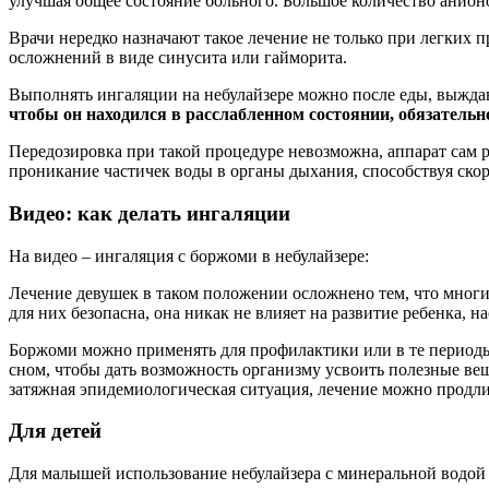
улучшая общее состояние больного. Большое количество анион
Врачи нередко назначают такое лечение не только при легких 
осложнений в виде синусита или гайморита.
Выполнять ингаляции на небулайзере можно после еды, выждав 
чтобы он находился в расслабленном состоянии, обязатель
Передозировка при такой процедуре невозможна, аппарат сам р
проникание частичек воды в органы дыхания, способствуя ско
Видео: как делать ингаляции
На видео – ингаляция с боржоми в небулайзере:
Лечение девушек в таком положении осложнено тем, что многи
для них безопасна, она никак не влияет на развитие ребенка, 
Боржоми можно применять для профилактики или в те периоды,
сном, чтобы дать возможность организму усвоить полезные ве
затяжная эпидемиологическая ситуация, лечение можно продлить
Для детей
Для малышей использование небулайзера с минеральной водой 