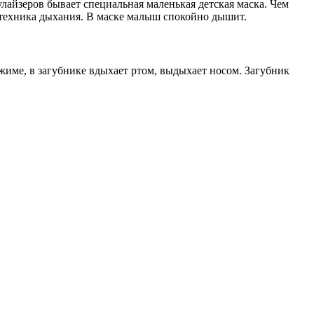
лайзеров бывает специальная маленькая детская маска. Чем
я техника дыхания. В маске малыш спокойно дышит.
име, в загубнике вдыхает ртом, выдыхает носом. Загубник