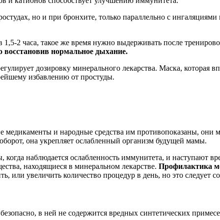
ов и катионов способствует улучшению иммунитета.
простудах, но и при бронхите, только параллельно с ингаляциям
1,5-2 часа, такое же время нужно выдерживать после тренирово
но восстановив нормальное дыхание.
егулирует дозировку минерального лекарства. Маска, которая в
рейшему избавлению от простуды.
е медикаменты и народные средства им противопоказаны, они м
наоборот, она укрепляет ослабленный организм будущей мамы.
 когда наблюдается ослабленность иммунитета, и наступают вр
щества, находящиеся в минеральном лекарстве.
Профилактика мож
, или увеличить количество процедур в день, но это следует со
безопасно, в ней не содержится вредных синтетических примес