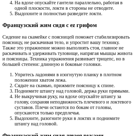
На вдохе опускайте гантели параллельно, работая в
одной плоскости, локти в стороны не отводите.
Выдохните и полностью разведите локти.
Французский жим сидя с ez грифом
Сидение на скамейке с поясницей поможет стабилизировать
поясницу, не раскачивая тело, и упростит вашу технику.
Также это упражнение можно выполнять стоя, главное не
раскачивать и удерживать туловище, напрягая мышцы живота
и поясницы. Техника упражнения развивает трицепс, но в
большей степени: длинную и боковые головки.
Упритесь ладонями в изогнутую планку в плотном
положении хватом лежа.
Сядьте на скамью, прижмите поясницу к спине.
Поднимите штангу над головой, держа руки прямыми.
Не выкручивая руку, на вдохе опускайте штангу за
голову, сохраняя неподвижность плечевого и локтевого
суставов. Плечи остаются по бокам от головы,
опускаются только предплечья.
Выдохните, разогните руки в локтях и поднимите
штангу над головой.
Французский жим сидя двумя руками