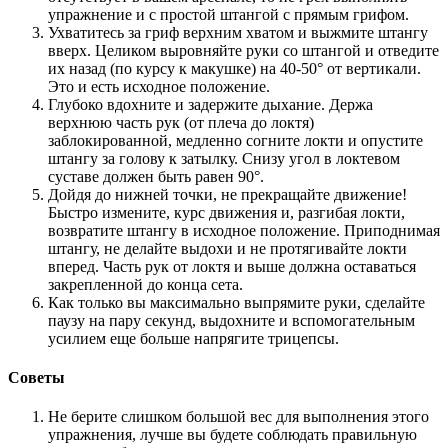
упражнение и с простой штангой с прямым грифом.
Ухватитесь за гриф верхним хватом и выжмите штангу
вверх. Целиком выровняйте руки со штангой и отведите
их назад (по курсу к макушке) на 40-50° от вертикали.
Это и есть исходное положение.
Глубоко вдохните и задержите дыхание. Держа
верхнюю часть рук (от плеча до локтя)
заблокированной, медленно согните локти и опустите
штангу за голову к затылку. Снизу угол в локтевом
суставе должен быть равен 90°.
Дойдя до нижней точки, не прекращайте движение!
Быстро измените, курс движения и, разгибая локти,
возвратите штангу в исходное положение. Приподнимая
штангу, не делайте выдохи и не протягивайте локти
вперед. Часть рук от локтя и выше должна оставаться
закрепленной до конца сета.
Как только вы максимально выпрямите руки, сделайте
паузу на пару секунд, выдохните и вспомогательным
усилием еще больше напрягите трицепсы.
Советы
Не берите слишком большой вес для выполнения этого
упражнения, лучше вы будете соблюдать правильную