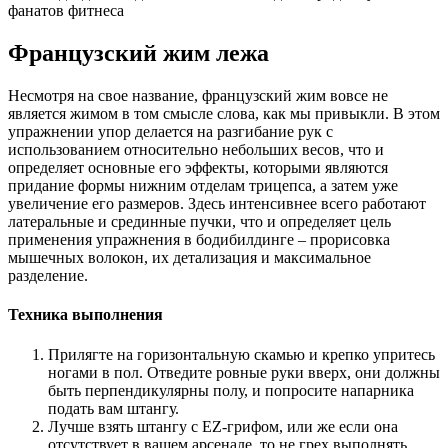
фанатов фитнеса
Французский жим лежа
Несмотря на свое название, французский жим вовсе не
является жимом в том смысле слова, как мы привыкли. В этом
упражнении упор делается на разгибание рук с
использованием относительно небольших весов, что и
определяет основные его эффекты, которыми являются
придание формы нижним отделам трицепса, а затем уже
увеличение его размеров. Здесь интенсивнее всего работают
латеральные и срединные пучки, что и определяет цель
применения упражнения в бодибилдинге – прорисовка
мышечных волокон, их детализация и максимальное
разделение.
Техника выполнения
Прилягте на горизонтальную скамью и крепко упритесь
ногами в пол. Отведите ровные руки вверх, они должны
быть перпендикулярны полу, и попросите напарника
подать вам штангу.
Лучше взять штангу с EZ-грифом, или же если она
отсутствует в вашем арсенале, то не грех выполнять