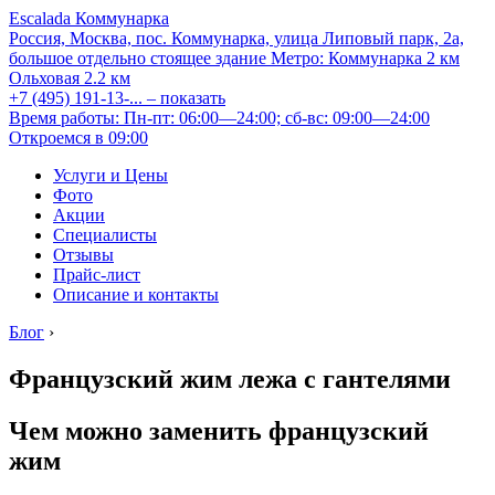
Escalada Коммунарка
Россия, Москва, пос. Коммунарка, улица Липовый парк, 2а,
большое отдельно стоящее здание
Метро:
Коммунарка
2 км
Ольховая
2.2 км
+7 (495) 191-13-...
– показать
Время работы: Пн-пт: 06:00—24:00; сб-вс: 09:00—24:00
Откроемся в 09:00
Услуги и Цены
Фото
Акции
Специалисты
Отзывы
Прайс-лист
Описание и контакты
Блог
›
Французский жим лежа с гантелями
Чем можно заменить французский
жим