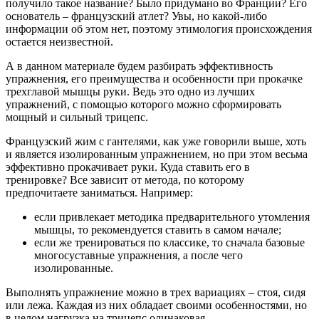
получило такое название? Было придумано во Франции? Его
основатель – французский атлет? Увы, но какой-либо
информации об этом нет, поэтому этимология происхождения
остается неизвестной.
А в данном материале будем разбирать эффективность
упражнения, его преимущества и особенности при прокачке
трехглавой мышцы руки. Ведь это одно из лучших
упражнений, с помощью которого можно сформировать
мощный и сильный трицепс.
Французский жим с гантелями, как уже говорили выше, хоть
и является изолированным упражнением, но при этом весьма
эффективно прокачивает руки. Куда ставить его в
тренировке? Все зависит от метода, по которому
предпочитаете заниматься. Например:
если привлекает методика предварительного утомления
мышцы, то рекомендуется ставить в самом начале;
если же тренироваться по классике, то сначала базовые
многосуставные упражнения, а после чего
изолированные.
Выполнять упражнение можно в трех вариациях – стоя, сидя
или лежа. Каждая из них обладает своими особенностями, но
в целом нагрузка на трицепс одинаковая.