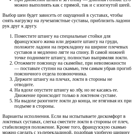
можно выполнять как с прямой, так и с изогнутой шеей.
Выбор шеи будет зависеть от ощущений в суставах, чтобы
снять нагрузку на лучезапястные суставы, приблизить ладони
рук друг к другу.
Поместите штангу на специальные стойки для
французского жима или держите штангу на груди,
положите ладони на перекладину на ширине плечевых
суставов и медленно лягте на спину. В самой нижней
точке поднимите штангу, полностью выпрямляя локти.
Отожмите поясницу на скамейке, при невозможности
— поставьте ступни на скамью, тем самым убрав прогиб
поясничного отдела позвоночника.
Держите штангу на плечах, локти в стороны не
отводите.
На вдохе опустите штангу ко лбу, но не касаясь ее.
Движение происходит только в локтевом суставе.
На выдохе разогните локти до конца, не втягивая их при
подъеме в стороны.
Варианты исполнения. Если вы испытываете дискомфорт в
локтевых суставах, слегка сместите локти в стороны от плеч,
стабилизируя положение. Кроме того, французскую скамью
можно сделать с эз-перекладиной, подобрав удобную ширину