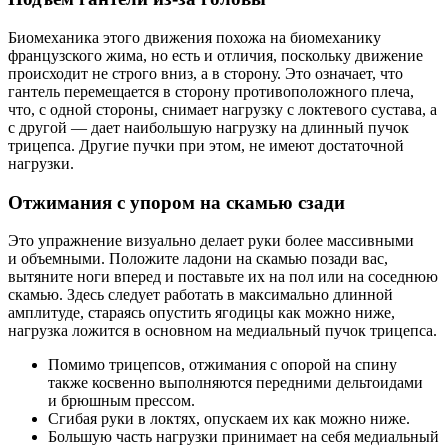
Биомеханика этого движения похожа на биомеханику
французского жима, но есть и отличия, поскольку движение
происходит не строго вниз, а в сторону. Это означает, что
гантель перемещается в сторону противоположного плеча,
что, с одной стороны, снимает нагрузку с локтевого сустава, а
с другой — дает наибольшую нагрузку на длинный пучок
трицепса. Другие пучки при этом, не имеют достаточной
нагрузки.
Отжимания с упором на скамью сзади
Это упражнение визуально делает руки более массивными
и объемными. Положите ладони на скамью позади вас,
вытяните ноги вперед и поставьте их на пол или на соседнюю
скамью. Здесь следует работать в максимально длинной
амплитуде, стараясь опустить ягодицы как можно ниже,
нагрузка ложится в основном на медиальный пучок трицепса.
Помимо трицепсов, отжимания с опорой на спину
также косвенно выполняются передними дельтоидами
и брюшным прессом.
Сгибая руки в локтях, опускаем их как можно ниже.
Большую часть нагрузки принимает на себя медиальный