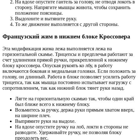
На вдохе опустите гантель за голову, не отводя локоть в
сторону. Напрягите мышцы живота, чтобы сохранить
положение поясницы.
Выдохните и вытяните руку.
То же движение выполняется с другой стороны.
Французский жим в нижнем блоке Кроссовера
Эта модификация жима лежа выполняется лежа на
горизонтальной скамье. Трицепсы и предплечья работают за
счет удлинения прямой ручки, прикрепленной к нижнему
блоку кроссовера. Опуская рукоять ко лбу, в работу
включаются боковая и медиальная головки. Если положить за
голову, он длинный. Работа в блоке позволяет усилить работу
трицепса, так как мышца постоянно испытывает нагрузку с
сопротивлением, так как нижний блок тянет руки назад.
Лягте на горизонтальную скамью так, чтобы один край
был ближе всего к нижнему блоку.
Возьмитесь за ручку, держа руки прямым хватом вверх,
на ширине плеч.
Выпрямите руки на выдохе.
На вдохе опустите ручку на лоб, локти в стороны не
разводите. Удерживайте ручку, не позволяя блоку
преодолеть вес.